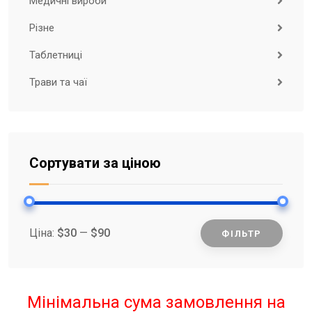
Медичні вироби
Різне
Таблетниці
Трави та чаї
Сортувати за ціною
Ціна:
$30
—
$90
ФІЛЬТР
Мінім
Найбі
ціна
ціна
Мінімальна сума замовлення на