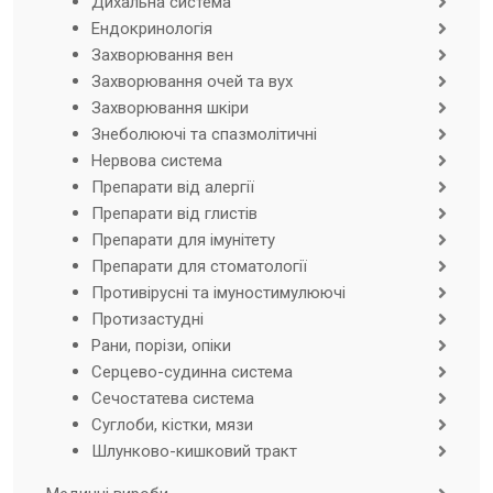
Дихальна система
Ендокринологія
Захворювання вен
Захворювання очей та вух
Захворювання шкіри
Знеболюючі та спазмолітичні
Нервова система
Препарати від алергії
Препарати від глистів
Препарати для імунітету
Препарати для стоматології
Противірусні та імуностимулюючі
Протизастудні
Рани, порізи, опіки
Серцево-судинна система
Сечостатева система
Суглоби, кістки, мязи
Шлунково-кишковий тракт