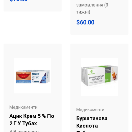
замовлення (3
тижні)
$
60.00
Медикаменти
Медикаменти
Ацик Крем 5 % По
Бурштинова
2 Г У Тубах
Кислота
4 В наявності