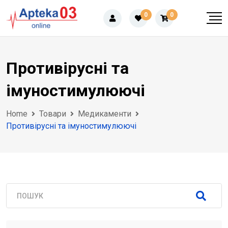
Skip
0
0
to
content
Противірусні та
імуностимулюючі
Home
Товари
Медикаменти
Противірусні та імуностимулюючі