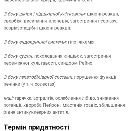
З боку шкіри і підшкірної клітковини:
шкірні реакції,
свербіж, висипання, алопеція, загострення псоріазу,
псоріазоподібні шкірні реакції.
З боку ендокринної системи:
гіпоглікемія.
З боку судин:
похолодання кінцівок, загострення
переміжної кульгавості, синдром Рейно.
З боку гепатобіліарної системи
: порушення функції
печінки (у т. ч. холестаз).
Інші:
гарячка, артралгія, ослаблення лібідо, зниження
потенції, хвороба Пейроні, міастенія гравіс, збільшення
рівня антинуклеарних антитіл.
Термін придатності