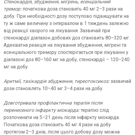
Стенокардія, збудження, мігрень, есенціальний
тремор:
початкова доза становить 40 мг 2–3 рази на
добу. При необхідності дозу поступово підвищувати на
ту ж саме величину з інтервалом в 1 тиждень залежно
від реакції хворого на лікування. Зазвичай при
стенокардії діапазон добових доз становить 80–320 мг.
Адекватна реакція на лікування збудження, мігрені та
есенціального тремору спостерігається при лікуванні у
діапазоні доз 80–160 мг на добу, стенокардії – 120–240
мг на добу.
Аритмії, тахікардія збудження, тиреотоксикоз:
зазвичай
дози становлять 10–40 мг 3–4 рази на добу.
Довготривала профілактична терапія після
перенесеного інфаркту міокарда:
терапію слід
розпочинати на 5–21 день після інфаркту міокарда.
Початкова доза становить 40 мг 4 рази на добу
протягом 2–3 днів; після цього добову дозу можна