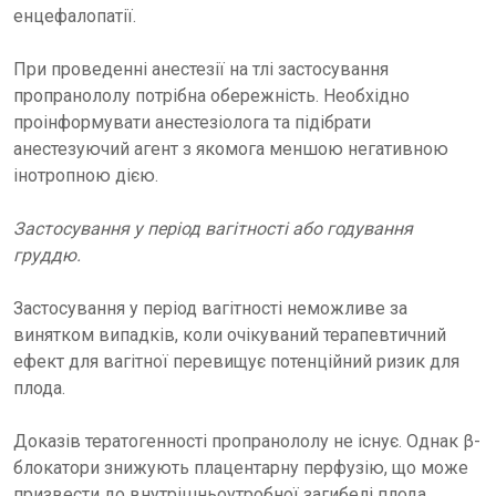
енцефалопатії.
При проведенні анестезії на тлі застосування
пропранололу потрібна обережність. Необхідно
проінформувати анестезіолога та підібрати
анестезуючий агент з якомога меншою негативною
інотропною дією.
Застосування у період вагітності або годування
груддю.
Застосування у період вагітності неможливе за
винятком випадків, коли очікуваний терапевтичний
ефект для вагітної перевищує потенційний ризик для
плода.
Доказів тератогенності пропранололу не існує. Однак β-
блокатори знижують плацентарну перфузію, що може
призвести до внутрішньоутробної загибелі плода,