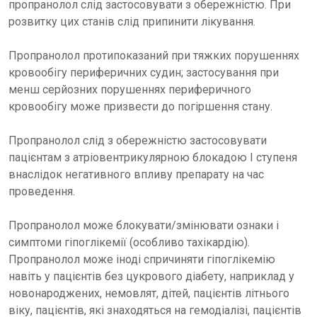
пропранолол слід застосовувати з обережністю. При
розвитку цих станів слід припинити лікування.
Пропранолол протипоказаний при тяжких порушеннях
кровообігу периферичних судин; застосування при
менш серйозних порушеннях периферичного
кровообігу може призвести до погіршення стану.
Пропранолол слід з обережністю застосовувати
пацієнтам з атріовентрикулярною блокадою І ступеня
внаслідок негативного впливу препарату на час
проведення.
Пропранолол може блокувати/змінювати ознаки і
симптоми гіпоглікемії (особливо тахікардію).
Пропранолол може іноді спричиняти гіпоглікемію
навіть у пацієнтів без цукрового діабету, наприклад у
новонароджених, немовлят, дітей, пацієнтів літнього
віку, пацієнтів, які знаходяться на гемодіалізі, пацієнтів