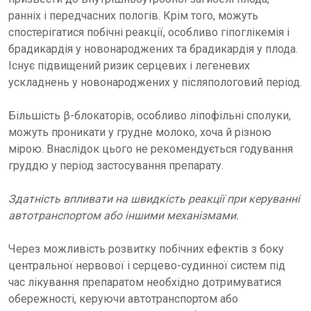
ранніх і передчасних пологів. Крім того, можуть
спостерігатися побічні реакції, особливо гіпоглікемія і
брадикардія у новонароджених та брадикардія у плода.
Існує підвищений ризик серцевих і легеневих
ускладнень у новонароджених у післяпологовий період.
Більшість β-блокаторів, особливо ліпофільні сполуки,
можуть проникати у грудне молоко, хоча й різною
мірою. Внаслідок цього не рекомендується годування
груддю у період застосування препарату.
Здатність впливати на швидкість реакції при керуванні
автотранспортом або іншими механізмами.
Через можливість розвитку побічних ефектів з боку
центральної нервової і серцево-судинної систем під
час лікування препаратом необхідно дотримуватися
обережності, керуючи автотранспортом або