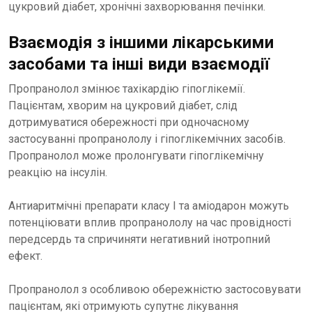
цукровий діабет, хронічні захворювання печінки.
Взаємодія з іншими лікарськими
засобами та інші види взаємодії
Пропранолол змінює тахікардію гіпоглікемії.
Пацієнтам, хворим на цукровий діабет, слід
дотримуватися обережності при одночасному
застосуванні пропранололу і гіпоглікемічних засобів.
Пропранолол може пролонгувати гіпоглікемічну
реакцію на інсулін.
Антиаритмічні препарати класу І та аміодарон можуть
потенціювати вплив пропранололу на час провідності
передсердь та спричиняти негативний інотропний
ефект.
Пропранолол з особливою обережністю застосовувати
пацієнтам, які отримують супутнє лікування