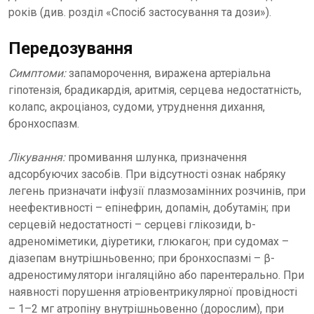
років (див. розділ «Спосіб застосування та дози»).
Передозування
Симптоми:
запаморочення, виражена артеріальна
гіпотензія, брадикардія, аритмія, серцева недостатність,
колапс, акроціаноз, судоми, утруднення дихання,
бронхоспазм.
Лікування:
промивання шлунка, призначення
адсорбуючих засобів. При відсутності ознак набряку
легень призначати інфузії плазмозамінних розчинів, при
неефективності – епінефрин, допамін, добутамін; при
серцевій недостатності – серцеві глікозиди, b-
адреноміметики, діуретики, глюкагон; при судомах –
діазепам внутрішньовенно; при бронхоспазмі – β-
адреностимулятори інгаляційно або парентерально. При
наявності порушення атріовентрикулярної провідності
– 1–2 мг атропіну внутрішньовенно (дорослим), при