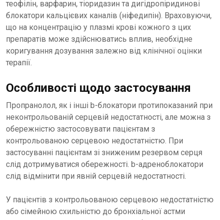
теофілін, варфарин, тіоридазин та дигідропіридинові
блокатори кальцієвих каналів (ніфедипін). Враховуючи,
що на концентрацію у плазмі крові кожного з цих
препаратів може здійснюватись вплив, необхідне
коригування дозування залежно від клінічної оцінки
терапії.
Особливості щодо застосування
Пропранолол, як і інші b-блокатори протипоказаний при
неконтрольованій серцевій недостатності, але можна з
обережністю застосовувати пацієнтам з
контрольованою серцевою недостатністю. При
застосуванні пацієнтам зі зниженим резервом серця
слід дотримуватися обережності. b-адреноблокатори
слід відмінити при явній серцевій недостатності.
У пацієнтів з контрольованою серцевою недостатністю
або сімейною схильністю до бронхіальної астми