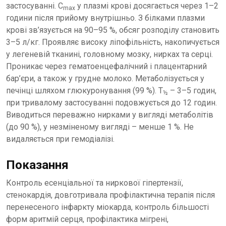
застосуванні. C
у плазмі крові досягається через 1–2
max
години після прийому внутрішньо. З білками плазми
крові зв’язується на 90–95 %, обсяг розподілу становить
3–5 л/кг. Проявляє високу ліпофільність, накопичується
у легеневій тканині, головному мозку, нирках та серці.
Проникає через гематоенцефалічний і плацентарний
бар’єри, а також у грудне молоко. Метаболізується у
печінці шляхом глюкуронування (99 %). T
– 3–5 годин,
½
при тривалому застосуванні подовжується до 12 годин.
Виводиться переважно нирками у вигляді метаболітів
(до 90 %), у незміненому вигляді – менше 1 %. Не
видаляється при гемодіалізі.
Показання
Контроль есенціальної та ниркової гіпертензії,
стенокардія, довготривала профілактична терапія після
перенесеного інфаркту міокарда, контроль більшості
форм аритмій серця, профілактика мігрені,