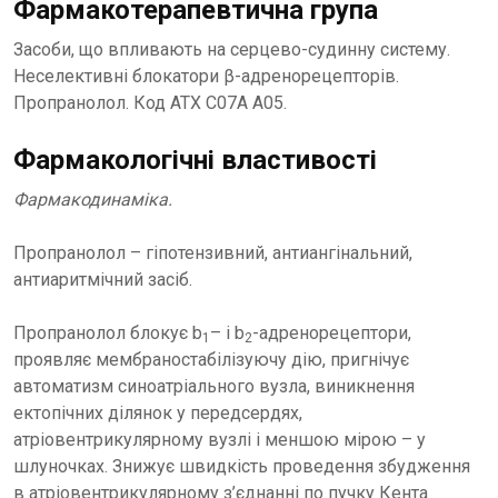
Фармакотерапевтична група
Засоби, що впливають на серцево-судинну систему.
Неселективні блокатори β-адренорецепторів.
Пропранолол. Код АТХ C07A A05.
Фармакологічні властивості
Фармакодинаміка.
Пропранолол – гіпотензивний, антиангінальний,
антиаритмічний засіб.
Пропранолол блокує b
– і b
-адренорецептори,
1
2
проявляє мембраностабілізуючу дію, пригнічує
автоматизм синоатріального вузла, виникнення
ектопічних ділянок у передсердях,
атріовентрикулярному вузлі і меншою мірою – у
шлуночках. Знижує швидкість проведення збудження
в атріовентрикулярному з’єднанні по пучку Кента