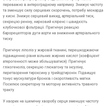
переважно в антероградному напрямку. Знижує частоту
та зменшує силу серцевих скорочень, потребу міокарда
у кисні. Знижує серцевий викид, артеріальний тиск,
секрецію реніну, нирковий кліренс і швидкість
клубочкової фільтрації. Пригнічує реакцію
барорецепторів дуги аорти на зниження артеріального
тиску.
Пригнічує ліполіз у жировій тканині, перешкоджаючи
підвищенню рівня вільних жирних кислот (коефіцієнт
атерогенності може збільшуватися). Пригнічує
глікогеноліз, секрецію глюкагону та інсуліну,
перетворення тироксину у трийодтиронін. Підвищує
тонус мускулатури бронхів і скоротливість матки.
Посилює секреторну та моторну активність травного
тракту.
У хворих на ішемічну хворобу серця зменшує частоту