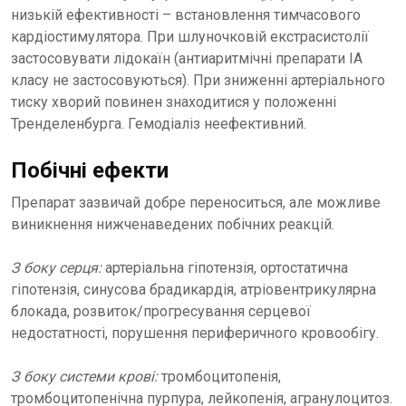
низькій ефективності – встановлення тимчасового
кардіостимулятора. При шлуночковій екстрасистолії
застосовувати лідокаїн (антиаритмічні препарати ІА
класу не застосовуються). При зниженні артеріального
тиску хворий повинен знаходитися у положенні
Тренделенбурга. Гемодіаліз неефективний.
Побічні ефекти
Препарат зазвичай добре переноситься, але можливе
виникнення нижченаведених побічних реакцій.
З боку серця:
артеріальна гіпотензія, ортостатична
гіпотензія, синусова брадикардія, атріовентрикулярна
блокада, розвиток/прогресування серцевої
недостатності, порушення периферичного кровообігу.
З боку системи крові:
тромбоцитопенія,
тромбоцитопенічна пурпура, лейкопенія, агранулоцитоз.