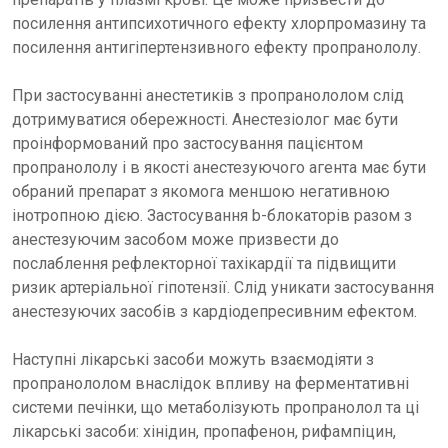
посилення антипсихотичного ефекту хлорпромазину та
посилення антигіпертензивного ефекту пропранололу.
При застосуванні анестетиків з пропранололом слід
дотримуватися обережності. Анестезіолог має бути
проінформований про застосування пацієнтом
пропранололу і в якості анестезуючого агента має бути
обраний препарат з якомога меншою негативною
інотропною дією. Застосування b-блокаторів разом з
анестезуючим засобом може призвести до
послаблення рефлекторної тахікардії та підвищити
ризик артеріальної гіпотензії. Слід уникати застосування
анестезуючих засобів з кардіодепресивним ефектом.
Наступні лікарські засоби можуть взаємодіяти з
пропранололом внаслідок впливу на ферментативні
системи печінки, що метаболізують пропранолол та ці
лікарські засоби: хінідин, пропафенон, рифампіцин,