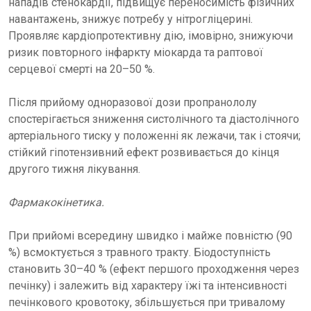
нападів стенокардії, підвищує переносимість фізичних
навантажень, знижує потребу у нітрогліцерині.
Проявляє кардіопротективну дію, імовірно, знижуючи
ризик повторного інфаркту міокарда та раптової
серцевої смерті на 20–50 %.
Після прийому одноразової дози пропранололу
спостерігається зниження систолічного та діастолічного
артеріального тиску у положенні як лежачи, так і стоячи;
стійкий гіпотензивний ефект розвивається до кінця
другого тижня лікування.
Фармакокінетика.
При прийомі всередину швидко і майже повністю (90
%) всмоктується з травного тракту. Біодоступність
становить 30–40 % (ефект першого проходження через
печінку) і залежить від характеру їжі та інтенсивності
печінкового кровотоку, збільшується при тривалому