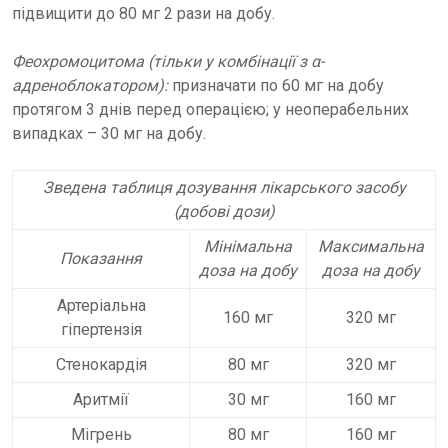
підвищити до 80 мг 2 рази на добу.
Феохромоцитома (тільки у комбінації з α-
адреноблокатором):
призначати по 60 мг на добу
протягом 3 днів перед операцією; у неоперабельних
випадках – 30 мг на добу.
Зведена таблиця дозування лікарського засобу
(добові дози)
Мінімальна
Максимальна
Показання
доза на добу
доза на добу
Артеріальна
160 мг
320 мг
гіпертензія
Стенокардія
80 мг
320 мг
Аритмії
30 мг
160 мг
Мігрень
80 мг
160 мг