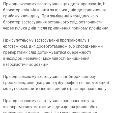
При одночасному застосуванні цих двох препаратів, b-
блокатор слід відмінити за кілька днів до припинення
прийому клонідину. При заміщенні клонідину на b-
блокатор застосування останнього слід розпочинати
через кілька днів після припинення прийому клонідину.
При супутньому застосуванні пропранололу з
ерготаміном, дигідроерготаміном або спорідненими
препаратами слід дотримуватися обережності
внаслідок незначної можливості виникнення
вазоспастичних реакцій.
При одночасному застосуванні інгібітори синтезу
простагландинів (наприклад ібупрофен та індометацин)
можуть зменшити гіпотензивний ефект пропранололу.
При одночасному застосуванні пропранололу та
хлорпромазину можливе підвищення рівнів обох
препаратів у плазмі крові. Це може призвести до