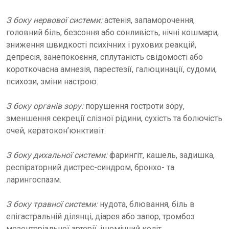
З боку нервової системи:
астенія, запаморочення,
головний біль, безсоння або сонливість, нічні кошмари,
зниження швидкості психічних і рухових реакцій,
депресія, занепокоєння, сплутаність свідомості або
короткочасна амнезія, парестезії, галюцинації, судоми,
психози, зміни настрою.
З боку органів зору:
порушення гостроти зору,
зменшення секреції слізної рідини, сухість та болючість
очей, кератокон’юнктивіт.
З боку дихальної системи:
фарингіт, кашель, задишка,
респіраторний дистрес-синдром, бронхо- та
ларингоспазм.
З боку травної системи:
нудота, блювання, біль в
епігастральній ділянці, діарея або запор, тромбоз
мезентеріальної артерії, ішемічний коліт.