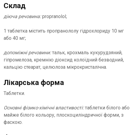
Склад
діюча речовина:
propranolol;
1 таблетка містить пропранололу гідрохлориду 10 мг
або 40 мг;
допоміжні речовини:
тальк, крохмаль кукурудзяний,
гіпромелоза, кремнію діоксид колоїдний безводний,
кальцію стеарат, целюлоза мікрокристалічна.
Лікарська форма
Таблетки.
Основні фізико-хімічні властивості:
таблетки білого або
майже білого кольору, плоскоциліндричної форми, з
фаскою.