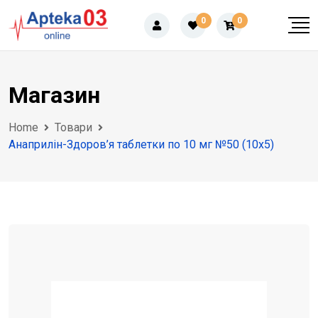
Skip
0
0
to
content
Магазин
Home
Товари
Анаприлін-Здоров’я таблетки по 10 мг №50 (10х5)