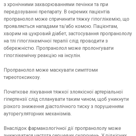
з хронічними захворюваннями печінки та при
передозуванні препарату. В окремих пацієнтів
пропранолол може спричинити тяжку гіпоглікемію, що
проявляється нападами та/або комою. Пацієнтам,
хворим на цукровий діабет, застосування пропранололу
на тлі гіпоглікемічної терапії слід проводити з
обережністю. Пропранолол може пролонгувати
гіпоглікемічну реакцію на інсулін.
Пропранолол може маскувати симптоми
тиреотоксикозу.
Початкове лікування тяжкої злоякісної артеріальної
гіпертензії слід спланувати таким чином, щоб уникнути
різкого зниження діастолічного тиску з порушенням
ауторегуляторних механізмів.
Внаслідок фармакологічної дії пропранололу може
знижуватися частота серцевих скорочень. У рідкісних