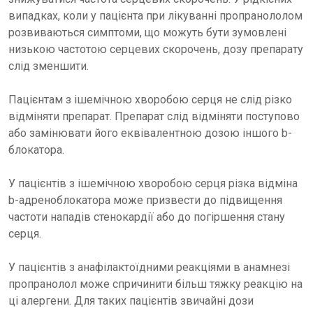
випадках, коли у пацієнта при лікуванні пропранололом
розвиваються симптоми, що можуть бути зумовлені
низькою частотою серцевих скорочень, дозу препарату
слід зменшити.
Пацієнтам з ішемічною хворобою серця не слід різко
відміняти препарат. Препарат слід відміняти поступово
або замінювати його еквівалентною дозою іншого b-
блокатора.
У пацієнтів з ішемічною хворобою серця різка відміна
b-адреноблокатора може призвести до підвищення
частоти нападів стенокардії або до погіршення стану
серця.
У пацієнтів з анафілактоїдними реакціями в анамнезі
пропранолол може спричинити більш тяжку реакцію на
ці алергени. Для таких пацієнтів звичайні дози