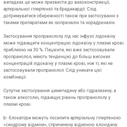
випадках це може призвести до вазоконстрикції,
артеріальної гіпертензії та брадикардії. Слід
дотримуватися обережності також при застосуванні з
такими препаратами як ізопреналін та норадреналін.
Застосування пропранололу під час інфузії лідокаїну
може підвищити концентрацію лідокаїну у плазмі крові
приблизно на 30 %. Пацієнти, які вже застосовували
пропранолол, мають тенденцію до більш високих
концентрацій лідокаїну у плазмі крові, ніж ті, які не
застосовували пропранолол. Слід уникати цієї
комбінації.
Супутнє застосування циметидину або гідралазину, а
також алкоголю, підвищує рівень пропранололу у
плазмі крові.
b- блокатори можуть посилити артеріальну гіпертензію
«синдрому відміни», спричинену відміною клонідину.