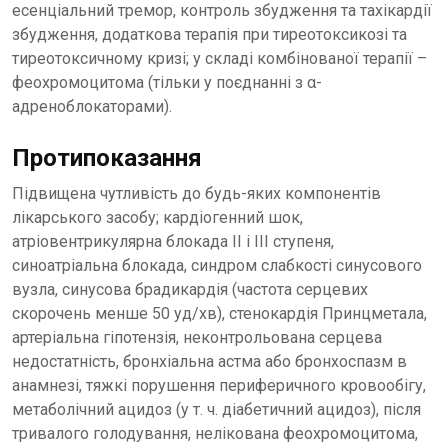
есенціальний тремор, контроль збудження та тахікардії
збудження, додаткова терапія при тиреотоксикозі та
тиреотоксичному кризі; у складі комбінованої терапії –
феохромоцитома (тільки у поєднанні з α-
адреноблокаторами).
Протипоказання
Підвищена чутливість до будь-яких компонентів
лікарського засобу; кардіогенний шок,
атріовентрикулярна блокада II і III ступеня,
синоатріальна блокада, синдром слабкості синусового
вузла, синусова брадикардія (частота серцевих
скорочень менше 50 уд/хв), стенокардія Принцметала,
артеріальна гіпотензія, неконтрольована серцева
недостатність, бронхіальна астма або бронхоспазм в
анамнезі, тяжкі порушення периферичного кровообігу,
метаболічний ацидоз (у т. ч. діабетичний ацидоз), після
тривалого голодування, нелікована феохромоцитома,