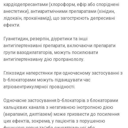
кардіодепресантами (хлороформ, ефір або споріднені
анестетики), антиаритмічними препаратами (хінідин,
лідокаїн, прокаїнамід), що загострюють депресивні
ефекти.
Гуанетидин, резерпін, діуретики та інші
антигіпертензивні препарати, включаючи препарати
групи вазодилататорів, можуть посилювати
антигіпертензивну дію пропранололу.
Глікозиди наперстянки при одночасному застосуванні з
b-блокаторами можуть підвищувати час
атріовентрикулярної провідності.
Одночасне застосування b-блокаторів з блокаторами
кальцієвих каналів з негативною інотропною дією
(верапаміл, дилтіазем) може призвести до посилення
цих ефектів, зокрема, у пацієнтів з порушеною
функцією серця та/або синоатріальної або