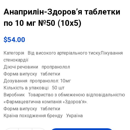
Анаприлін-Здоров’я таблетки
по 10 мг №50 (10х5)
$
54.00
Категорія Від високого артеріального тискуЛікування
стенокардії
Діючі речовини пропранолол
Форма випуску таблетки
Дозування пропранолол: 10мг
Кількість в упаковці 50 шт
Виробник Товариство з обмеженою відповідальністю
«Фармацевтична компанія «Здоров’я».
Форма випуску таблетки
Країна походження бренду Україна
Анаприлін-Здоров'я таблетки по 10 мг №50 (10х5) quantity