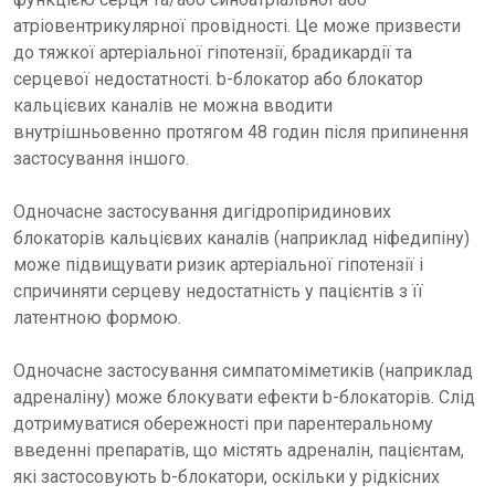
атріовентрикулярної провідності. Це може призвести
до тяжкої артеріальної гіпотензії, брадикардії та
серцевої недостатності. b-блокатор або блокатор
кальцієвих каналів не можна вводити
внутрішньовенно протягом 48 годин після припинення
застосування іншого.
Одночасне застосування дигідропіридинових
блокаторів кальцієвих каналів (наприклад ніфедипіну)
може підвищувати ризик артеріальної гіпотензії і
спричиняти серцеву недостатність у пацієнтів з її
латентною формою.
Одночасне застосування симпатоміметиків (наприклад
адреналіну) може блокувати ефекти b-блокаторів. Слід
дотримуватися обережності при парентеральному
введенні препаратів, що містять адреналін, пацієнтам,
які застосовують b-блокатори, оскільки у рідкісних