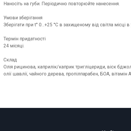
Наносіть на губи. Періодично повторюйте нанесення.
Умови зберігання
Зберігати при t° 0…+25 °С в захищеному від світла місці 
Термін придатності
24 місяці.
Склад
Олія рицинова, каприлік/каприк тригліцериди, віск бджол
олії шавлії, чайного дерева, пропілпарабен, БОА, вітамін А