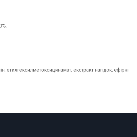
0%.
ін, етилгексилметоксицинамат, екстракт нагідок, ефірні