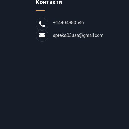
Контакти
+14404883546
apteka03usa@gmail.com