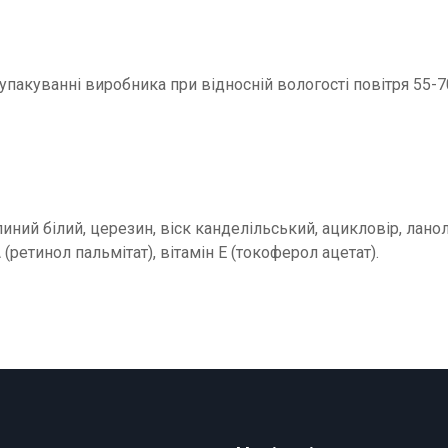
в упакуванні виробника при відносній вологості повітря 55-7
иний білий, церезин, віск канделільський, ацикловір, ланол
 (ретинол пальмітат), вітамін Е (токоферол ацетат).