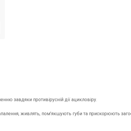
ненню завдяки противірусній дії ацикловіру.
 запалення, живлять, пом’якшують губи та прискорюють загоє