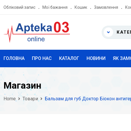
Skip
Обліковий запис
Мої бажання
Кошик
Замовлення
Ко
to
content
КАТЕ
ГОЛОВНА
ПРО НАС
КАТАЛОГ
НОВИНИ
ЯК ЗАМ
Магазин
Home
Товари
Бальзам для губ Доктор Біокон антигерп