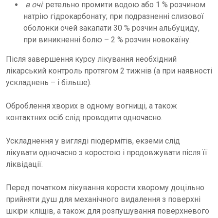
в очі
: ретельно промити водою або 1 % розчином
натрію гідрокарбонату; при подразненні слизової
оболонки очей закапати 30 % розчин альбуциду,
при виникненні болю – 2 % розчин новокаїну.
Після завершення курсу лікування необхідний
лікарський контроль протягом 2 тижнів (а при наявності
ускладнень – і більше).
Оброблення хворих в одному вогнищі, а також
контактних осіб слід проводити одночасно.
Ускладнення у вигляді піодермітів, екземи слід
лікувати одночасно з коростою і продовжувати після її
ліквідації.
Перед початком лікування корости хворому доцільно
прийняти душ для механічного видалення з поверхні
шкіри кліщів, а також для розпушування поверхневого