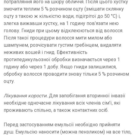
потрапляння його на шкіру обличчя. Після цього хустку
змочити теплим 5 % розчином оцту (змішати склянку
оцту з такою ж кількістю води, підігрітої до 50 °С) і,
злегка вижавши хустку, на 1 годину пов’язати нею
голову. Гниди при цьому відклеюються від волосся.
Після такої процедури волосся мити милом або
шампунем, розчісувати густим гребінцем, видаляти
неживих вошей і гнид. Ефективність
протипедикульозної обробки визначається через 1
годину або через 1 добу. Якщо гниди залишилися,
обробку волосся проводити знову тільки 5 % розчином
оцту.
Лікування корости.
Для запобігання вторинної інвазії
необхідне одночасне лікування всіх членів сім’ї, які
проживають спільно, а також контактних осіб.
Перед застосуванням емульсії необхідно прийняти
душ. Емульсію наносити (можна пензликом) на все тіло,