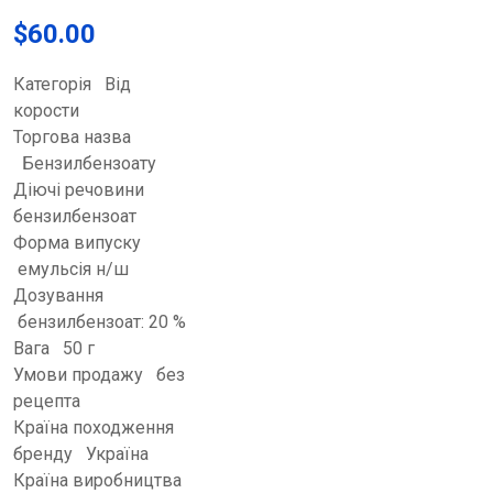
$
60.00
Категорія Від
корости
Торгова назва
Бензилбензоату
Діючі речовини
бензилбензоат
Форма випуску
емульсія н/ш
Дозування
бензилбензоат: 20 %
Вага 50 г
Умови продажу без
рецепта
Країна походження
бренду Україна
Країна виробництва