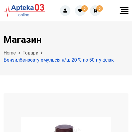
Skip
0
0
to
content
Магазин
Home
Товари
Бензилбензоату емульсія н/ш 20 % по 50 г у флак.