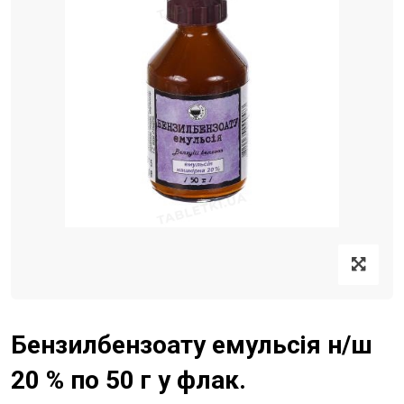
Бензилбензоату емульсія н/ш
20 % по 50 г у флак.