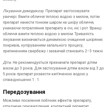
Лікування демодекозу
. Препарат застосовувати
увечері. Вмити обличчя теплою водою з милом, потім
препарат нанести тонким шаром на шкіру обличчя,
уникаючи потрапляння препарату в очі, ніс і рот. Вранці
обличчя вмити теплою водою з милом. Тривалість
лікування визначається динамікою очищення шкіряних
покривів, купіруванням запального процесу,
припиненням свербежу і зазвичай становить 2–3 тижні.
Діти.
Не рекомендується призначати препарат дітям
віком до 3 років. Для застосування дітям віком від 3 до
5 років препарат розвести кип’яченою водою у
співвідношенні 1 : 1.
Передозування
Можливе посилення побічних ефектів препарату,
утруднене сечовиділення, контактний дерматит,