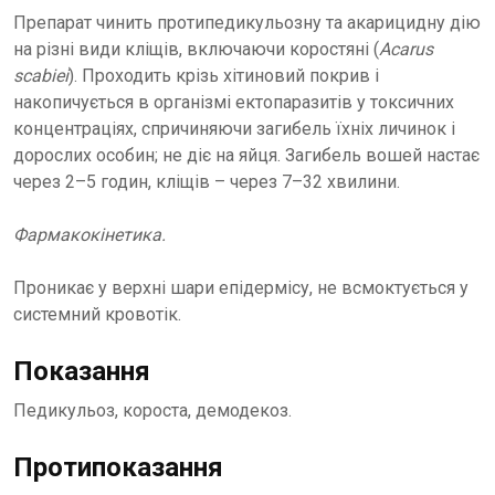
Препарат чинить протипедикульозну та акарицидну дію
на різні види кліщів, включаючи коростяні (
Acarus
scabiei
). Проходить крізь хітиновий покрив і
накопичується в організмі ектопаразитів у токсичних
концентраціях, спричиняючи загибель їхніх личинок і
дорослих особин; не діє на яйця. Загибель вошей настає
через 2–5 годин, кліщів – через 7–32 хвилини.
Фармакокінетика.
Проникає у верхні шари епідермісу, не всмоктується у
системний кровотік.
Показання
Педикульоз, короста, демодекоз.
Протипоказання