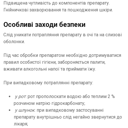
Підвищена чутливість до компонентів препарату.
Гнійничкові захворювання та пошкодження шкіри.
Особливі заходи безпеки
Слід уникати потрапляння препарату в очі та на слизові
оболонки.
Під час обробки препаратом необхідно дотримуватися
правил особистої гігієни, забороняється палити,
вживати алкогольні напої та приймати їжу.
При випадковому потраплянні препарату:
у рот
: рот прополоскати водою або теплим 2 %
розчином натрію гідрокарбонату;
у шлунок
: при випадковому застосуванні
препарату внутрішньо слід негайно звернутися до
лікаря;