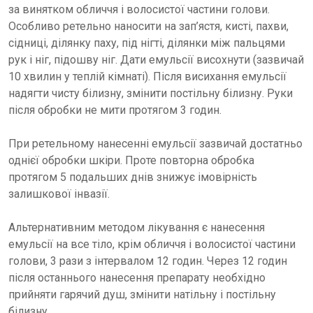
за винятком обличчя і волосистої частини голови.
Особливо ретельно наносити на зап’ястя, кисті, пахви,
сідниці, ділянку паху, під нігті, ділянки між пальцями
рук і ніг, підошву ніг. Дати емульсії висохнути (зазвичай
10 хвилин у теплій кімнаті). Після висихання емульсії
надягти чисту білизну, змінити постільну білизну. Руки
після обробки не мити протягом 3 годин.
При ретельному нанесенні емульсії зазвичай достатньо
однієї обробки шкіри. Проте повторна обробка
протягом 5 подальших днів знижує імовірність
залишкової інвазії.
Альтернативним методом лікування є нанесення
емульсії на все тіло, крім обличчя і волосистої частини
голови, 3 рази з інтервалом 12 годин. Через 12 годин
після останнього нанесення препарату необхідно
прийняти гарячий душ, змінити натільну і постільну
білизну.