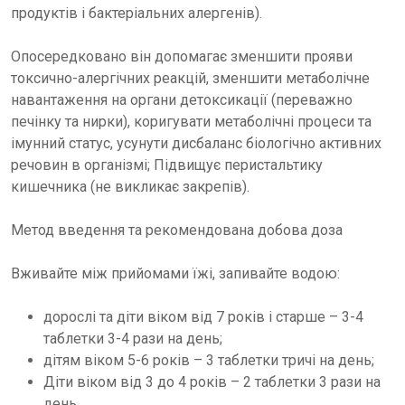
продуктів і бактеріальних алергенів).
Опосередковано він допомагає зменшити прояви
токсично-алергічних реакцій, зменшити метаболічне
навантаження на органи детоксикації (переважно
печінку та нирки), коригувати метаболічні процеси та
імунний статус, усунути дисбаланс біологічно активних
речовин в організмі; Підвищує перистальтику
кишечника (не викликає закрепів).
Метод введення та рекомендована добова доза
Вживайте між прийомами їжі, запивайте водою:
дорослі та діти віком від 7 років і старше – 3-4
таблетки 3-4 рази на день;
дітям віком 5-6 років – 3 таблетки тричі на день;
Діти віком від 3 до 4 років – 2 таблетки 3 рази на
день.