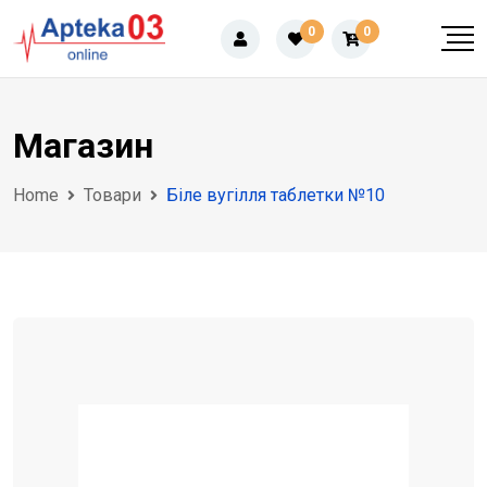
Skip
0
0
to
content
Магазин
Home
Товари
Біле вугілля таблетки №10