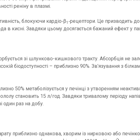
ості реніну в плазмі.
тивність, блокуючи кардіо‑β
‑рецептори. Це призводить до
1
да в кисні. Завдяки цьому досягається бажаний ефект у па
орбується зі шлунково-кишкового тракту. Абсорбція не за
окій біодоступності – приблизно 90%. Зв’язування з білка
изно 50% метаболізується у печінці з утворенням неактив
ололу становить 15 л/год. Завдяки тривалому періоду напі
 один раз на добу.
парату приблизно однакова, хворим із нирковою або печінко