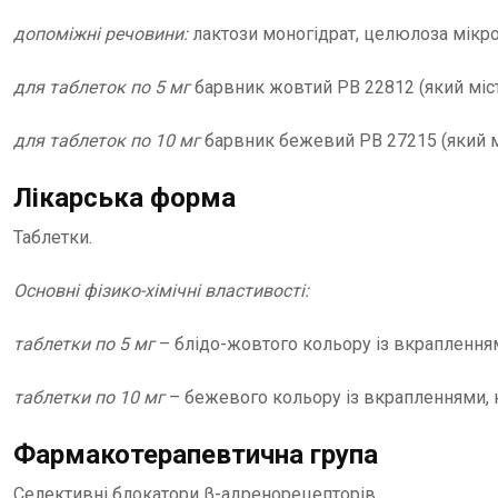
допоміжні речовини:
лактози моногідрат, целюлоза мікро
для таблеток по 5 мг
барвник жовтий РВ 22812 (який місти
для таблеток по 10 мг
барвник бежевий РВ 27215 (який міс
Лікарська форма
Таблетки.
Основні фізико-хімічні властивості:
таблетки по 5 мг
– блідо-жовтого кольору із вкрапленнями
таблетки по 10 мг
– бежевого кольору із вкрапленнями, кр
Фармакотерапевтична група
Селективні блокатори β-адренорецепторів.