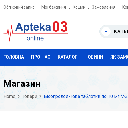
Skip
Обліковий запис
Мої бажання
Кошик
Замовлення
Ко
to
content
КАТЕ
ГОЛОВНА
ПРО НАС
КАТАЛОГ
НОВИНИ
ЯК ЗАМ
Магазин
Home
Товари
Бісопролол-Тева таблетки по 10 мг №3