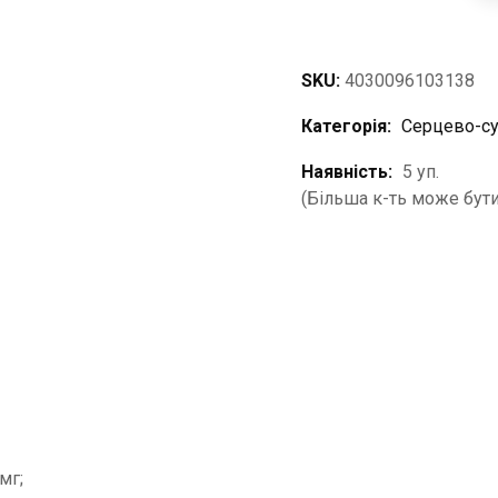
SKU:
4030096103138
Категорія:
Серцево-су
Наявність:
5 уп.
(Більша к-ть може бути
мг;