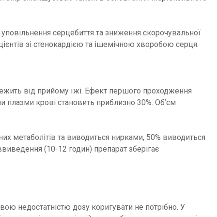
 уповільнення серцебиття та зниження скорочувальної
цієнтів зі стенокардією та ішемічною хворобою серця.
лежить від прийому їжі. Ефект першого проходження
ми плазми крові становить приблизно 30%. Об’єм
них метаболітів та виводиться нирками, 50% виводиться
ввиведення (10-12 годин) препарат зберігає
вою недостатністю дозу коригувати не потрібно. У