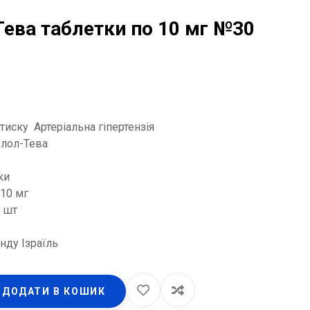
ева таблетки по 10 мг №30
тиску Артеріальна гіпертензія
олол-Тева
ки
 10 мг
0 шт
нду Ізраїль
ДОДАТИ В КОШИК