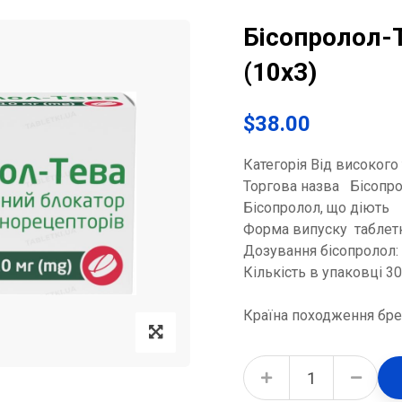
Бісопролол-Т
(10х3)
$
38.00
Категорія Від високого 
Торгова назва Бісопр
Бісопролол, що діють
Форма випуску таблет
Дозування бісопролол:
Кількість в упаковці 3
Країна походження бре
Бісопролол-Тева таблетки по 10 мг №30 (10х3) quantity