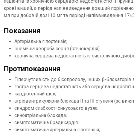
пацієнтів із хронічною серцевою недостатністю ІІІ функц
крові вищий, а період напіввиведення довший порівняно
мл при добовій дозі 10 мг та періоді напіввиведення 17±5
Показання
Артеріальна гіпертензія;
ішемічна хвороба серця (стенокардія);
хронічна серцева недостатність із систолічною дисфу
Протипоказання
Гіперчутливість до бісопрололу, інших β-блокаторів 
гостра серцева недостатність або серцева недостатні
кардіогенний шок;
атріовентрикулярна блокада ІІ та ІІІ ступеня (за виня
синдром слабкості синусового вузла;
синоатріальна блокада;
симптоматична брадикардія;
симптоматична артеріальна гіпотензія;