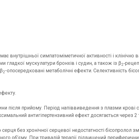
 має внутрішньої симпатоміметичної активності і клінічно
и гладкої мускулатури бронхів і судин, а також із β
‑рецеп
2
 β
-опосередковані метаболічні ефекти. Селективність бісо
2
ефекту.
ни після прийому. Період напіввиведення з плазми крові с
ксимальний антигіпертензивний ефект досягається через 2 
ю серця без хронічної серцевої недостатності бісопролол 
ого об’єму. При тривалій терапії підвищений периферичний