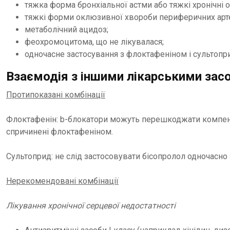
тяжка форма бронхіальної астми або тяжкі хронічні 
тяжкі форми оклюзивної хвороби периферичних арте
метаболічний ацидоз;
феохромоцитома, що не лікувалася;
одночасне застосування з флоктафеніном і сультопр
Взаємодія з іншими лікарськими засо
Протипоказані комбінації
Флоктафенін: b-блокатори можуть перешкоджати компенс
спричинені флоктафеніном.
Сультоприд: не слід застосовувати бісопролол одночасно
Нерекомендовані комбінації
Лікування хронічної серцевої недостатності