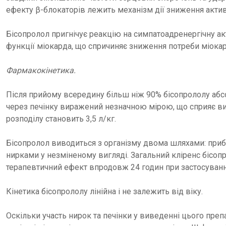
ефекту β-блокаторів лежить механізм дії зниження активн
Бісопролол пригнічує реакцію на симпатоадренергічну ак
функції міокарда, що спричиняє зниження потреби міокар
Фармакокінетика.
Після прийому всередину більш ніж 90% бісопрололу абс
через печінку виражений незначною мірою, що сприяє вис
розподілу становить 3,5 л/кг.
Бісопролол виводиться з організму двома шляхами: прибл
нирками у незміненому вигляді. Загальний кліренс бісопр
терапевтичний ефект впродовж 24 годин при застосуванні
Кінетика бісопрололу лінійна і не залежить від віку.
Оскільки участь нирок та печінки у виведенні цього пре