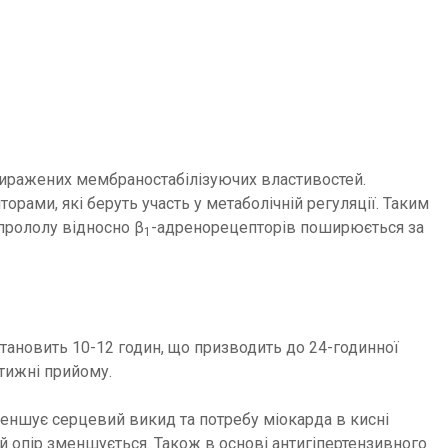
 виражених мембраностабілізуючих властивостей.
торами, які беруть участь у метаболічній регуляції. Таким
прололу відносно β
-адренорецепторів поширюється за
1
тановить 10-12 годин, що призводить до 24-годинної
тижні прийому.
зменшує серцевий викид та потребу міокарда в кисні
 опір зменшується. Також в основі антигіпертензивного