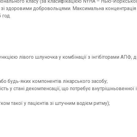
іонального класу (за класифікацією NYHA – Нью-Йоркської к
 зі здоровими добровольцями. Максимальна концентрація у
 год.
нкцією лівого шлуночка у комбінації з інгібіторами АПФ, д
або будь-яких компонентів лікарського засобу;
сть у стані декомпенсації, що потребує внутрішньовенної ін
тком такої у пацієнтів зі штучним водієм ритму);