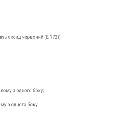
іза оксид червоний (Е 172)).
злому з одного боку;
му з одного боку.