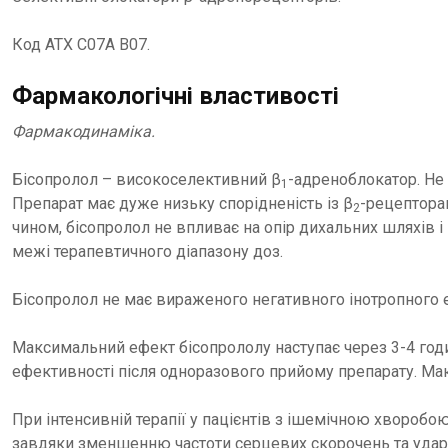
Код АТХ С07А В07.
Фармакологічні властивості
Фармакодинаміка.
Бісопролол – високоселективний β
-адреноблокатор. Не
1
Препарат має дуже низьку спорідненість із β
-рецепторам
2
чином, бісопролол не впливає на опір дихальних шляхів і
межі терапевтичного діапазону доз.
Бісопролол не має вираженого негативного інотропного 
Максимальний ефект бісопрололу наступає через 3-4 годи
ефективності після одноразового прийому препарату. Ма
При інтенсивній терапії у пацієнтів з ішемічною хворобо
завдяки зменшенню частоти серцевих скорочень та ударн