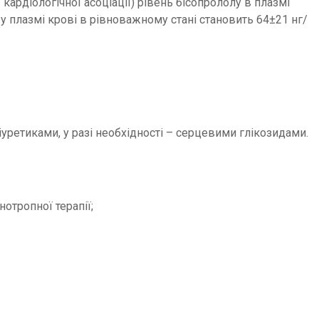
ардіологічної асоціації) рівень бісопрололу в плазмі
 плазмі крові в рівноважному стані становить 64±21 нг/
іуретиками, у разі необхідності – серцевими глікозидами.
отропної терапії;