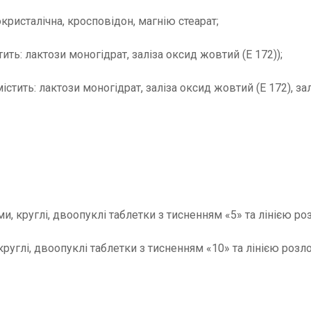
кристалічна, кросповідон, магнію стеарат;
ть: лактози моногідрат, заліза оксид жовтий (Е 172));
тить: лактози моногідрат, заліза оксид жовтий (Е 172), зал
, круглі, двоопуклі таблетки з тисненням «5» та лінією ро
углі, двоопуклі таблетки з тисненням «10» та лінією розло