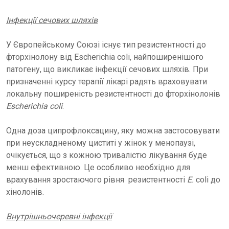
Інфекції сечових шляхів
У Європейському Союзі існує тип резистентності до
фторхінолону від Escherichia coli, найпоширенішого
патогену, що викликає інфекції сечових шляхів. При
призначенні курсу терапії лікарі радять враховувати
локальну поширеність резистентності до фторхінолонів
Escherichia coli
.
Одна доза ципрофлоксацину, яку можна застосовувати
при неускладненому циститі у жінок у менопаузі,
очікується, що з кожною тривалістю лікування буде
менш ефективною. Це особливо необхідно для
врахування зростаючого рівня резистентності
E.
coli до
хінолонів.
Внутрішньочеревні інфекції