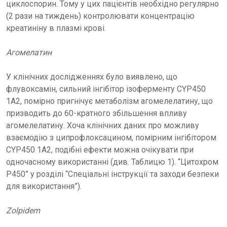
циклоспорин. Тому у цих пацієнтів необхідно регулярно
(2 рази на тиждень) контролювати концентрацію
креатиніну в плазмі крові.
Агомелатин
У клінічних дослідженнях було виявлено, що
флувоксамін, сильний інгібітор ізоферменту CYP450
1A2, помірно пригнічує метаболізм агомелелатину, що
призводить до 60-кратного збільшення впливу
агомелелатину. Хоча клінічних даних про можливу
взаємодію з ципрофлоксацином, помірним інгібітором
CYP450 1A2, подібні ефекти можна очікувати при
одночасному використанні (див. Таблицю 1). “Цитохром
P450” у розділі “Спеціальні інструкції та заходи безпеки
для використання”).
Zolpidem