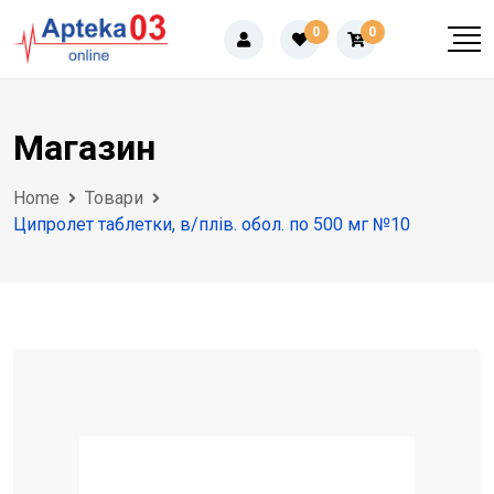
Skip
0
0
to
content
Магазин
Home
Товари
Ципролет таблетки, в/плів. обол. по 500 мг №10