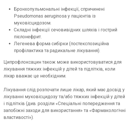
Бронхопульмональні інфекції, спричинені
Pseudomonas aeruginosa у пацієнтів із
муковісцидозом.
Складні інфекції сечовивідних шляхів і гострий
пієлонефрит.
Легенева форма сибірки (постекспозиційна
профілактика та радикальне лікування).
Ципрофлоксацин також може використовуватися для
лікування тяжких інфекцій у дітей та підлітків, коли
лікар вважає це необхідним.
Лікування слід розпочати лише лікар, який має досвід у
лікуванні муковісцидозу та/або тяжких інфекцій у дітей
і підлітків (див. розділи «Спеціальні попередження та
запобіжні заходи для використання» та «Фармакологічні
властивості»).