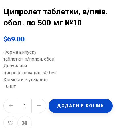
Ципролет таблетки, в/плів.
обол. по 500 мг №10
$
69.00
Форма випуску
таблетки, п/полон. обол.
Дозування
ципрофлоксацин: 500 мг
Кількість в упаковці
10 шт
Ципролет таблетки, в/плів. обол. по 500 мг №10 quantity
ДОДАТИ В КОШИК