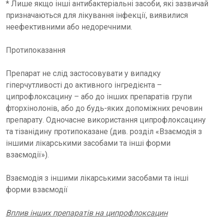
* Лише якщо інші антибактеріальні засоби, які зазвичай
призначаються для лікування інфекції, виявилися
неефективними або недоречними.
Протипоказання
Препарат не слід застосовувати у випадку
гіперчутливості до активного інгредієнта –
ципрофлоксацину – або до інших препаратів групи
фторхінолонів, або до будь-яких допоміжних речовин
препарату. Одночасне використання ципрофлоксацину
та тізанідину протипоказане (див. розділ «Взаємодія з
іншими лікарськими засобами та інші форми
взаємодії»).
Взаємодія з іншими лікарськими засобами та інші
форми взаємодії
Вплив інших препаратів на ципрофлоксацин