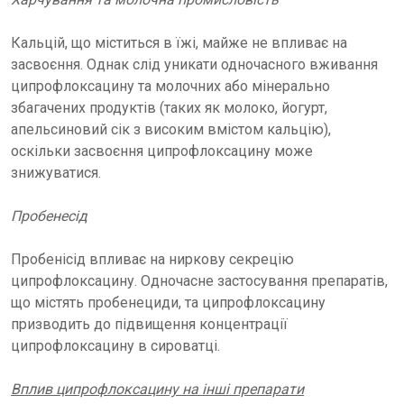
Кальцій, що міститься в їжі, майже не впливає на
засвоєння. Однак слід уникати одночасного вживання
ципрофлоксацину та молочних або мінерально
збагачених продуктів (таких як молоко, йогурт,
апельсиновий сік з високим вмістом кальцію),
оскільки засвоєння ципрофлоксацину може
знижуватися.
Пробенесід
Пробенісід впливає на ниркову секрецію
ципрофлоксацину. Одночасне застосування препаратів,
що містять пробенециди, та ципрофлоксацину
призводить до підвищення концентрації
ципрофлоксацину в сироватці.
Вплив ципрофлоксацину на інші препарати