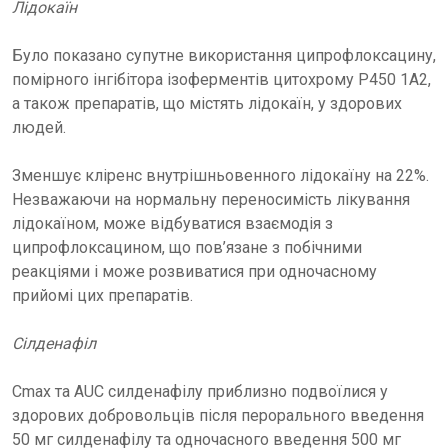
Лідокаїн
Було показано супутне використання ципрофлоксацину,
помірного інгібітора ізоферментів цитохрому P450 1A2,
а також препаратів, що містять лідокаїн, у здорових
людей.
Зменшує кліренс внутрішньовенного лідокаїну на 22%.
Незважаючи на нормальну переносимість лікування
лідокаїном, може відбуватися взаємодія з
ципрофлоксацином, що пов’язане з побічними
реакціями і може розвиватися при одночасному
прийомі цих препаратів.
Сілденафіл
Cmax та AUC силденафілу приблизно подвоїлися у
здорових добровольців після перорального введення
50 мг силденафілу та одночасного введення 500 мг