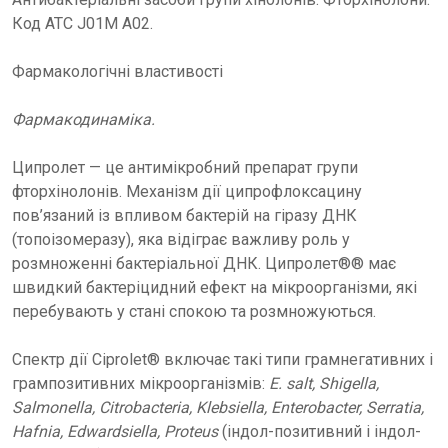
Код ATC J01M A02.
Фармакологічні властивості
Фармакодинаміка.
Ципролет — це антимікробний препарат групи
фторхінолонів. Механізм дії ципрофлоксацину
пов’язаний із впливом бактерій на гіразу ДНК
(топоізомеразу), яка відіграє важливу роль у
розмноженні бактеріальної ДНК. Ципролет®® має
швидкий бактеріцидний ефект на мікроорганізми, які
перебувають у стані спокою та розмножуються.
Спектр дії Ciprolet® включає такі типи грамнегативних і
грампозитивних мікроорганізмів:
E. salt, Shigella,
Salmonella, Citrobacteria, Klebsiella, Enterobacter, Serratia,
Hafnia, Edwardsiella, Proteus
(індол-позитивний і індол-