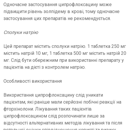
Одночасне застосування ципрофлоксацину може
підвищити рівень золпідему в крові, тому одночасне
застосування цих препаратів не рекомендується.
Сполуки натрію
Цей препарат містить сполуки натрію. 1 таблетка 250 мг
містить натрій 10 мг, 1 таблетка 500 мг містить натрій 20
мг. Слід бути обережним при використанні препарату у
пацієнтів на дієті з контролем натрію.
Особливості використання
Використання ципрофлоксацину слід уникати
пацієнтам, які раніше мали серйозні побічні реакції на
фторхінолони. Лікування таких пацієнтів
ципрофлоксацином слід розпочинати лише за
відсутності альтернативних методів лікування та після
ретельної оцінки співвідношення користі та ризику