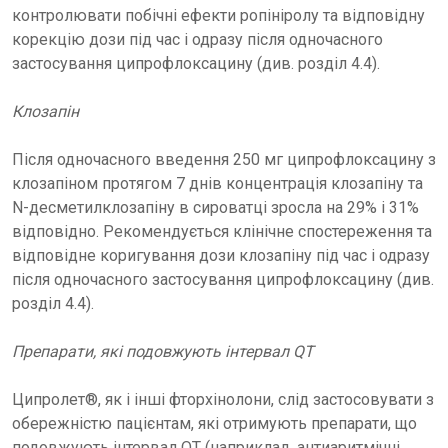
контролювати побічні ефекти ропініролу та відповідну
корекцію дози під час і одразу після одночасного
застосування ципрофлоксацину (див. розділ 4.4).
Клозапін
Після одночасного введення 250 мг ципрофлоксацину з
клозапіном протягом 7 днів концентрація клозапіну та
N-десметилклозапіну в сироватці зросла на 29% і 31%
відповідно. Рекомендується клінічне спостереження та
відповідне коригування дози клозапіну під час і одразу
після одночасного застосування ципрофлоксацину (див.
розділ 4.4).
Препарати, які подовжують інтервал QT
Ципролет®, як і інші фторхінолони, слід застосовувати з
обережністю пацієнтам, які отримують препарати, що
подовжують інтервал QT (наприклад, антиаритмічні