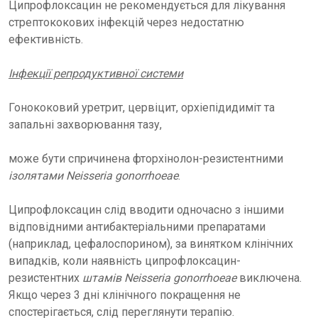
Ципрофлоксацин не рекомендується для лікування
стрептококових інфекцій через недостатню
ефективність.
Інфекції репродуктивної системи
Гонококовий уретрит, цервіцит, орхіепідидиміт та
запальні захворювання тазу,
може бути спричинена фторхінолон-резистентними
ізолятами Neisseria gonorrhoeae
.
Ципрофлоксацин слід вводити одночасно з іншими
відповідними антибактеріальними препаратами
(наприклад, цефалоспорином), за винятком клінічних
випадків, коли наявність ципрофлоксацин-
резистентних
штамів Neisseria gonorrhoeae
виключена.
Якщо через 3 дні клінічного покращення не
спостерігається, слід переглянути терапію.