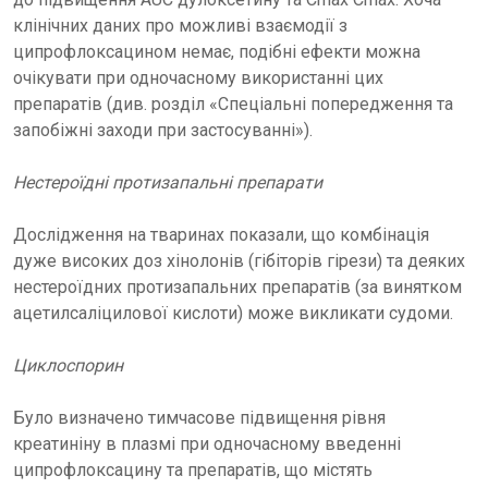
клінічних даних про можливі взаємодії з
ципрофлоксацином немає, подібні ефекти можна
очікувати при одночасному використанні цих
препаратів (див. розділ «Спеціальні попередження та
запобіжні заходи при застосуванні»).
Нестероїдні протизапальні препарати
Дослідження на тваринах показали, що комбінація
дуже високих доз хінолонів (гібіторів гірези) та деяких
нестероїдних протизапальних препаратів (за винятком
ацетилсаліцилової кислоти) може викликати судоми.
Циклоспорин
Було визначено тимчасове підвищення рівня
креатиніну в плазмі при одночасному введенні
ципрофлоксацину та препаратів, що містять