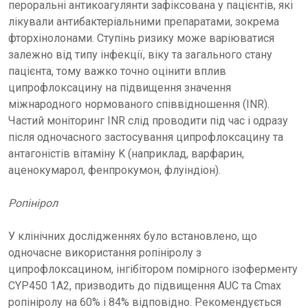
пероральні антикоагулянти зафіксована у пацієнтів, які
лікували антибактеріальними препаратами, зокрема
фторхінолонами. Ступінь ризику може варіюватися
залежно від типу інфекції, віку та загального стану
пацієнта, тому важко точно оцінити вплив
ципрофлоксацину на підвищення значення
міжнародного нормованого співвідношення (INR).
Частий моніторинг INR слід проводити під час і одразу
після одночасного застосування ципрофлоксацину та
антагоністів вітаміну K (наприклад, варфарин,
аценокумарол, фенпрокумон, флуіндіон).
Ропінірол
У клінічних дослідженнях було встановлено, що
одночасне використання ропініролу з
ципрофлоксацином, інгібітором помірного ізоферменту
CYP450 1A2, призводить до підвищення AUC та Cmax
ропініролу на 60% і 84% відповідно. Рекомендується