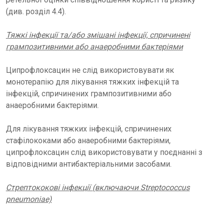
(див. розділ 4.4).
Тяжкі інфекції та/або змішані інфекції, спричинені
грампозитивними або анаеробними бактеріями
Ципрофлоксацин не слід використовувати як
монотерапію для лікування тяжких інфекцій та
інфекцій, спричинених грампозитивними або
анаеробними бактеріями.
Для лікування тяжких інфекцій, спричинених
стафілококами або анаеробними бактеріями,
ципрофлоксацин слід використовувати у поєднанні з
відповідними антибактеріальними засобами.
Стрептококові інфекції (включаючи Streptococcus
pneumoniae)