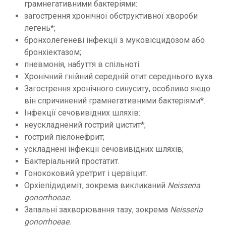
грамнегативними бактеріями:
загострення хронічної обструктивної хвороби
легень*;
бронхолегеневі інфекції з муковісцидозом або
бронхіектазом;
пневмонія, набуття в спільноті.
Хронічний гнійний середній отит середнього вуха.
Загострення хронічного синуситу, особливо якщо
він спричинений грамнегативними бактеріями*.
Інфекції сечовивідних шляхів:
неускладнений гострий цистит*;
гострий пієлонефрит;
ускладнені інфекції сечовивідних шляхів;
Бактеріальний простатит.
Гонококовий уретрит і цервіцит.
Орхіепідидиміт, зокрема викликаний
Neisseria
gonorrhoeae.
Запальні захворювання тазу, зокрема
Neisseria
gonorrhoeae.