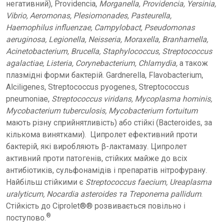
негативний), Providencia,
Morganella, Providencia, Yersinia,
Vibrio, Aeromonas, Plesiomonades, Pasteurella,
Haemophilus influenzae, Campylobact, Pseudomonas
aeruginosa, Legionella, Neisseria, Moraxella, Branhamella,
Acinetobacterium, Brucella, Staphylococcus, Streptococcus
agalactiae, Listeria, Corynebacterium, Chlamydia,
а також
плазмідні форми бактерій. Gardnerella, Flavobacterium,
Alciligenes, Streptococcus pyogenes, Streptococcus
pneumoniae,
Streptococcus viridans, Mycoplasma hominis,
Mycobacterium tuberculosis, Mycobacterium fortuitum
мають різну сприйнятливість) або стійкі (Bacteroides, за
кількома винятками). Ципролет ефективний проти
бактерій, які виробляють β-лактамазу. Ципролет
активний проти патогенів, стійких майже до всіх
антибіотиків, сульфонамідів і препаратів нітрофурану.
Найбільш стійкими є
Streptococcus faecium, Ureaplasma
uralyticum, Nocardia asteroides та Treponema pallidum
.
Стійкість до Ciprolet®® розвивається повільно і
®
поступово.