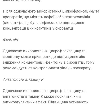
Після одночасного використання ципрофлоксацину та
препаратів, що містять кофеїн або пентоксифілін
(окпентифілін), було зафіксовано підвищення
концентрації цих ксантинів у сироватці.
Фенітоїн
Одночасне використання ципрофлоксацину та
фенітоїну може призвести до підвищення або
зниження концентрації фенітоїну в сироватці, тому
рекомендується контролювати рівень препарату.
Антагоністи вітаміну K
Одночасне використання ципрофлоксацину та
антагоністів вітаміну K може посилити їхній
антикоагулянтний ефект. Підвищена активність