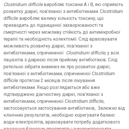
Clostridium difficile
виробляє токсини A і B, які сприяють
розвитку діареї, пов’язаної з антибіотиками. Clostridium
difficile виробляє велику кількість токсину, що
призводить до підвищеної захворюваності та
смертності через можливу стійкість до антимікробної
терапії та необхідність колектомії. Слід враховувати
можливість розвитку діареї, пов’язаної з
антибіотиками, спричиненої
Clostridium difficile
, у всіх
пацієнтів з діареєю після прийому антибіотиків. Слід
ретельно зібрати анамнез як про розвиток діареї,
пов’язаної з антибіотиками, спричиненої Clostridium
difficile протягом 2 місяців після лікування
антибіотиками. Якщо розглядається або вже
підтверджено діагностику діареї, пов’язаної з
антибіотиками, спричиненої Clostridium difficile,
застосовується застосування антибіотиків, Залежно від
клінічних результатів, необхідно коригувати баланс
води-електролітів, враховувати потребу додаткового
введення білкових препаратів і використовувати