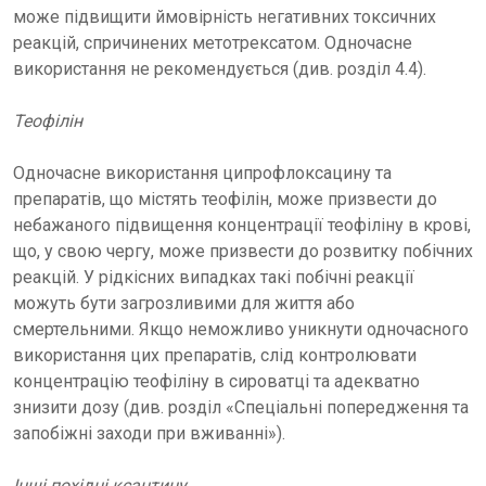
може підвищити ймовірність негативних токсичних
реакцій, спричинених метотрексатом. Одночасне
використання не рекомендується (див. розділ 4.4).
Теофілін
Одночасне використання ципрофлоксацину та
препаратів, що містять теофілін, може призвести до
небажаного підвищення концентрації теофіліну в крові,
що, у свою чергу, може призвести до розвитку побічних
реакцій. У рідкісних випадках такі побічні реакції
можуть бути загрозливими для життя або
смертельними. Якщо неможливо уникнути одночасного
використання цих препаратів, слід контролювати
концентрацію теофіліну в сироватці та адекватно
знизити дозу (див. розділ «Спеціальні попередження та
запобіжні заходи при вживанні»).
Інші похідні ксантину