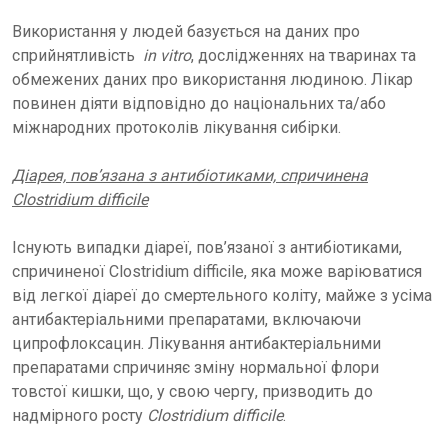
Використання у людей базується на даних про
сприйнятливість
in vitro
, дослідженнях на тваринах та
обмежених даних про використання людиною. Лікар
повинен діяти відповідно до національних та/або
міжнародних протоколів лікування сибірки.
Діарея, пов’язана з антибіотиками, спричинена
Clostridium difficile
Існують випадки діареї, пов’язаної з антибіотиками,
спричиненої Clostridium difficile, яка може варіюватися
від легкої діареї до смертельного коліту, майже з усіма
антибактеріальними препаратами, включаючи
ципрофлоксацин. Лікування антибактеріальними
препаратами спричиняє зміну нормальної флори
товстої кишки, що, у свою чергу, призводить до
надмірного росту
Clostridium difficile
.