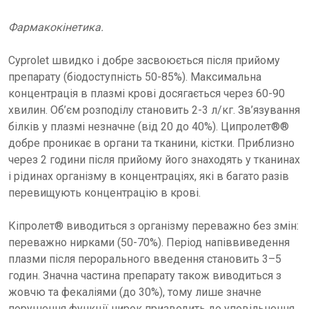
Фармакокінетика.
Cyprolet швидко і добре засвоюється після прийому
препарату (біодоступність 50-85%). Максимальна
концентрація в плазмі крові досягається через 60-90
хвилин. Об’єм розподілу становить 2-3 л/кг. Зв’язування
білків у плазмі незначне (від 20 до 40%). Ципролет®®
добре проникає в органи та тканини, кістки. Приблизно
через 2 години після прийому його знаходять у тканинах
і рідинах організму в концентраціях, які в багато разів
перевищують концентрацію в крові.
Кіпролет® виводиться з організму переважно без змін:
переважно нирками (50-70%). Період напіввиведення
плазми після перорального введення становить 3–5
годин. Значна частина препарату також виводиться з
жовчю та фекаліями (до 30%), тому лише значне
порушення функції нирок призводить до уповільнення