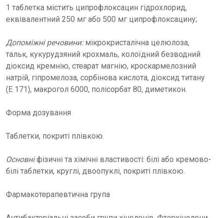
1 таблетка містить ципрофлоксацин гідрохлорид,
еквівалентний 250 мг або 500 мг ципрофлоксацину;
Допоміжні речовини:
мікрокристалічна целюлоза,
тальк, кукурудзяний крохмаль, колоїдний безводний
діоксид кремнію, стеарат магнію, кроскармелозний
натрій, гіпромелоза, сорбінова кислота, діоксид титану
(E 171), макрогол 6000, полісорбат 80, диметикон.
Форма дозування
Таблетки, покриті плівкою.
Основні
фізичні та хімічні властивості: білі або кремово-
білі таблетки, круглі, двоопуклі, покриті плівкою.
Фармакотерапевтична група
Антибактеріальні засоби групи хінолонів. Фторхінолони.