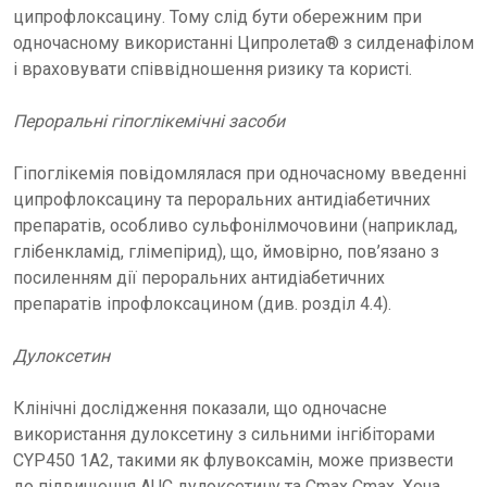
ципрофлоксацину. Тому слід бути обережним при
одночасному використанні Ципролета® з силденафілом
і враховувати співвідношення ризику та користі.
Пероральні гіпоглікемічні засоби
Гіпоглікемія повідомлялася при одночасному введенні
ципрофлоксацину та пероральних антидіабетичних
препаратів, особливо сульфонілмочовини (наприклад,
глібенкламід, глімепірид), що, ймовірно, пов’язано з
посиленням дії пероральних антидіабетичних
препаратів іпрофлоксацином (див. розділ 4.4).
Дулоксетин
Клінічні дослідження показали, що одночасне
використання дулоксетину з сильними інгібіторами
CYP450 1A2, такими як флувоксамін, може призвести
до підвищення AUC дулоксетину та Cmax Cmax. Хоча