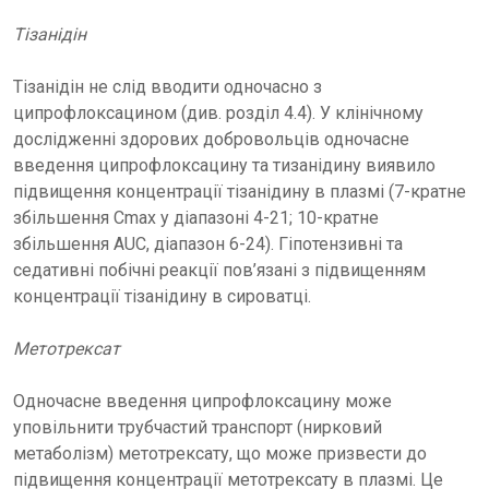
Тізанідін
Тізанідін не слід вводити одночасно з
ципрофлоксацином (див. розділ 4.4). У клінічному
дослідженні здорових добровольців одночасне
введення ципрофлоксацину та тизанідину виявило
підвищення концентрації тізанідину в плазмі (7-кратне
збільшення Cmax у діапазоні 4-21; 10-кратне
збільшення AUC, діапазон 6-24). Гіпотензивні та
седативні побічні реакції пов’язані з підвищенням
концентрації тізанідину в сироватці.
Метотрексат
Одночасне введення ципрофлоксацину може
уповільнити трубчастий транспорт (нирковий
метаболізм) метотрексату, що може призвести до
підвищення концентрації метотрексату в плазмі. Це