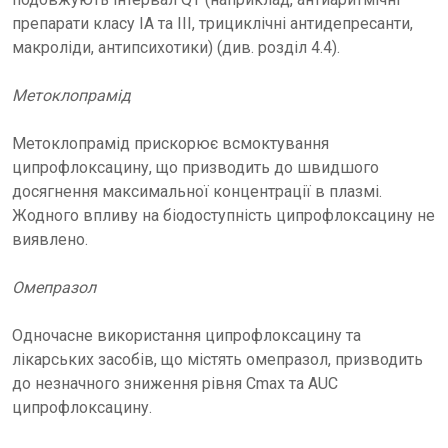
препарати класу IA та III, трициклічні антидепресанти,
макроліди, антипсихотики) (див. розділ 4.4).
Метоклопрамід
Метоклопрамід прискорює всмоктування
ципрофлоксацину, що призводить до швидшого
досягнення максимальної концентрації в плазмі.
Жодного впливу на біодоступність ципрофлоксацину не
виявлено.
Омепразол
Одночасне використання ципрофлоксацину та
лікарських засобів, що містять омепразол, призводить
до незначного зниження рівня Cmax та AUC
ципрофлоксацину.