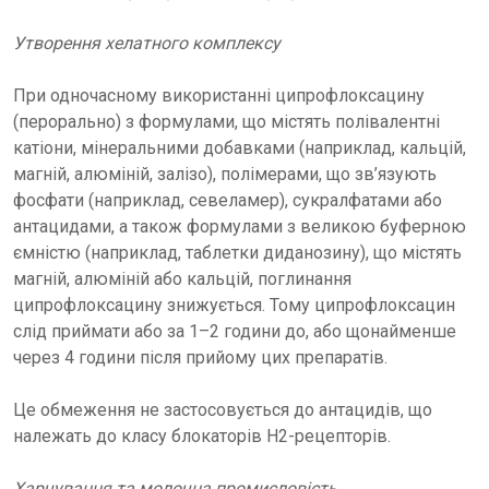
Утворення хелатного комплексу
При одночасному використанні ципрофлоксацину
(перорально) з формулами, що містять полівалентні
катіони, мінеральними добавками (наприклад, кальцій,
магній, алюміній, залізо), полімерами, що зв’язують
фосфати (наприклад, севеламер), сукралфатами або
антацидами, а також формулами з великою буферною
ємністю (наприклад, таблетки диданозину), що містять
магній, алюміній або кальцій, поглинання
ципрофлоксацину знижується. Тому ципрофлоксацин
слід приймати або за 1–2 години до, або щонайменше
через 4 години після прийому цих препаратів.
Це обмеження не застосовується до антацидів, що
належать до класу блокаторів H2-рецепторів.
Харчування та молочна промисловість