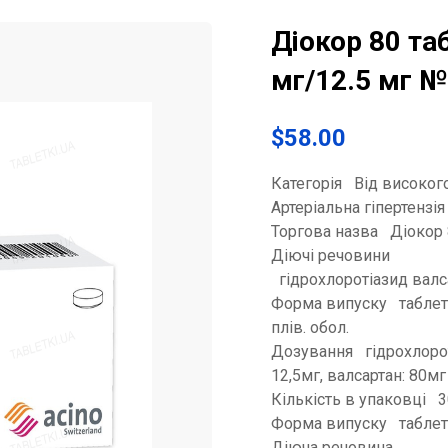
Діокор 80 таб
мг/12.5 мг №
$
58.00
Категорія Від високог
Артеріальна гіпертензія
Торгова назва Діокор
Діючі речовини
гідрохлоротіазид валс
Форма випуску таблетк
плів. обол.
Дозування гідрохлорот
12,5мг, валсартан: 80мг
Кількість в упаковці 
Форма випуску табле
Діюча речовина