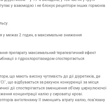
вступає у взаємодію і не блокує рецептори інших гормонів
льсу.
ься у межах 2 годин, а максимальне зниження
ування препарату максимальний терапевтичний ефект
мбінації з гідрохлоротіазидом спостерігається
ори, що мають високу чутливість до дії діуретиків, де
+
–
Cl
, що відбувається за рахунок конкуренції за місця
етичної дії спостерігається зменшення об’єму циркулюючої
иження концентрації калію у сироватці крові.
пторів ангіотензину ІІ зменшить втрату калію, пов’язану