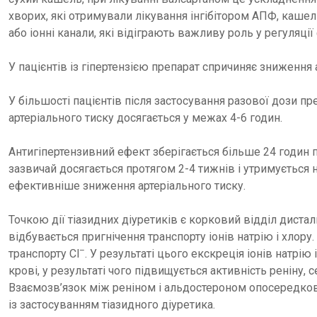
хворих, які отримували лікування інгібітором АПФ, кашель
або іонні канали, які відіграють важливу роль у регуляці
У пацієнтів із гіпертензією препарат спричиняє зниження 
У більшості пацієнтів після застосування разової дози п
артеріального тиску досягається у межах 4-6 годин.
Антигіпертензивний ефект зберігається більше 24 годин 
зазвичай досягається протягом 2-4 тижнів і утримується н
ефективніше зниження артеріального тиску.
Точкою дії тіазидних діуретиків є корковий відділ диста
відбувається пригнічення транспорту іонів натрію і хлору.
–
транспорту Сl
. У результаті цього екскреція іонів натрі
крові, у результаті чого підвищується активність реніну,
Взаємозв’язок між реніном і альдостероном опосередковує
із застосуванням тіазидного діуретика.