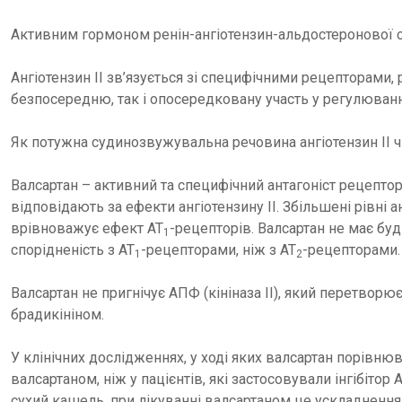
Активним гормоном ренін-ангіотензин-альдостеронової си
Ангіотензин ІІ зв’язується зі специфічними рецепторами,
безпосередню, так і опосередковану участь у регулюванні
Як потужна судинозвужувальна речовина ангіотензин ІІ ч
Валсартан – активний та специфічний антагоніст рецепторі
відповідають за ефекти ангіотензину ІІ. Збільшені рівні а
врівноважує ефект АТ
-рецепторів. Валсартан не має буд
1
спорідненість з АТ
-рецепторами, ніж з АТ
-рецепторами.
1
2
Валсартан не пригнічує АПФ (кініназа ІІ), який перетворює
брадикініном.
У клінічних дослідженнях, у ході яких валсартан порівнюв
валсартаном, ніж у пацієнтів, які застосовували інгібітор
сухий кашель, при лікуванні валсартаном це ускладнення б