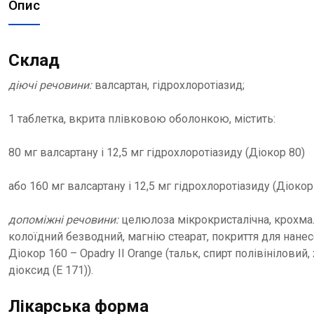
Опис
Склад
діючі речовини:
валсартан, гідрохлоротіазид;
1 таблетка, вкрита плівковою оболонкою, містить:
80 мг валсартану і 12,5 мг гідрохлоротіазиду (Діокор 80)
або 160 мг валсартану і 12,5 мг гідрохлоротіазиду (Діокор
допоміжні речовини:
целюлоза мікрокристалічна, крохмал
колоїдний безводний, магнію стеарат, покриття для нанесен
Діокор 160 – Opadry II Orange (тальк, спирт полівініловий,
діоксид (Е 171)).
Лікарська форма