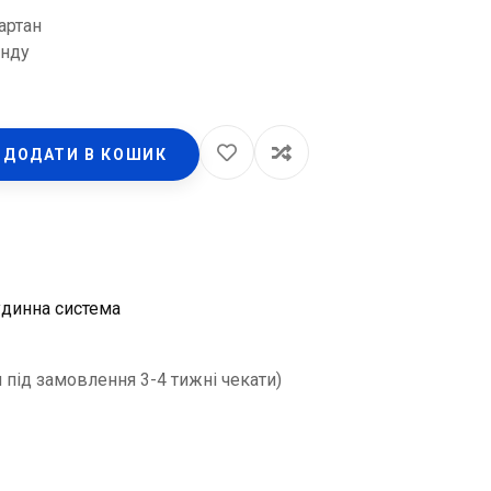
артан
енду
ДОДАТИ В КОШИК
динна система
 під замовлення 3-4 тижні чекати)