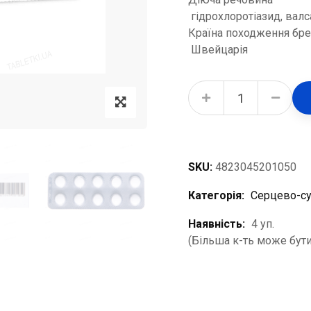
гідрохлоротіазид, валс
Країна походження бр
Швейцарія
Діокор 80 таблетки, в/плів. обол. по 80 мг/12.5 мг №30 (10х3) quantity
SKU:
4823045201050
Категорія:
Серцево-су
Наявність:
4 уп.
(Більша к-ть може бути