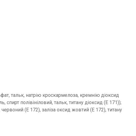
фат, тальк, натрію кроскармелоза, кремнію діоксид
 спирт полівініловий, тальк, титану діоксид (Е 171));
 червоний (Е 172), заліза оксид жовтий (Е 172), титану