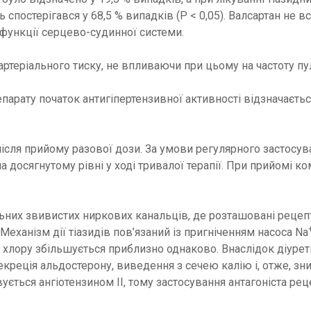
 спостерігався у 68,5 % випадків (Р < 0,05). Валсартан не 
ї функції серцево-судинної системи.
артеріального тиску, не впливаючи при цьому на частоту пу
репарату початок антигіпертензивної активності відзначаєт
після прийому разової дози. За умови регулярного застос
а досягнутому рівні у ході тривалої терапії. При прийомі ко
льних звивистих ниркових канальців, де розташовані рецепт
 Механізм дії тіазидів пов’язаний із пригніченням насоса Na
ю і хлору збільшується приблизно однаково. Внаслідок діур
 секреція альдостерону, виведення з сечею калію і, отже, зн
ться ангіотензином ІІ, тому застосування антагоніста реце