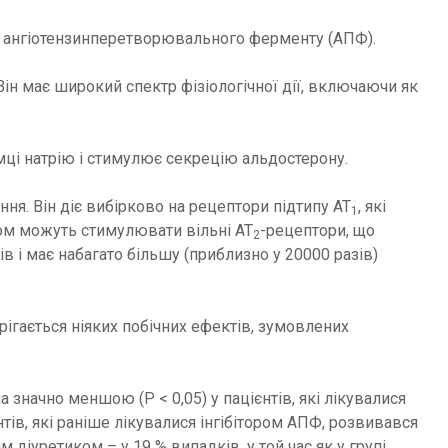
стю ангіотензинперетворювального ферменту (АПФ).
Він має широкий спектр фізіологічної дії, включаючи як
мці натрію і стимулює секрецію альдостерону.
ння. Він діє вибірково на рецептори підтипу АТ
, які
1
ом можуть стимулювати вільні АТ
-рецептори, що
2
ів і має набагато більшу (приблизно у 20000 разів)
терігається ніяких побічних ефектів, зумовлених
 значно меншою (Р < 0,05) у пацієнтів, які лікувалися
єнтів, які раніше лікувалися інгібітором АПФ, розвивався
 діуретиком – у 19 % випадків, у той час як у групі