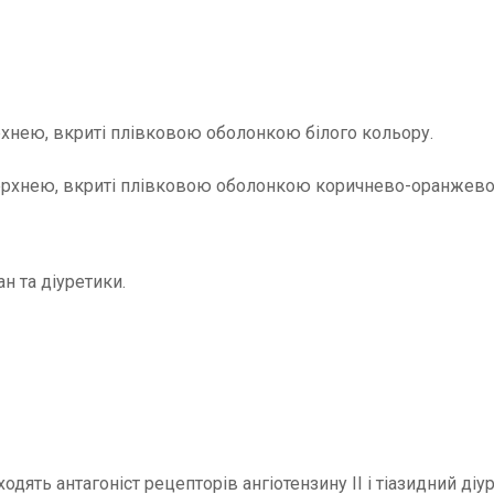
хнею, вкриті плівковою оболонкою білого кольору.
ерхнею, вкриті плівковою оболонкою коричнево-оранжево
ан та діуретики.
дять антагоніст рецепторів ангіотензину ІІ і тіазидний діур