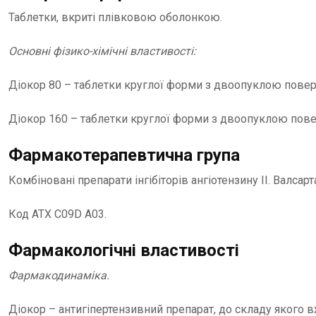
Таблетки, вкриті плівковою оболонкою.
Основні фізико-хімічні властивості:
Діокор 80 – таблетки круглої форми з двоопуклою повер
Діокор 160 – таблетки круглої форми з двоопуклою пов
Фармакотерапевтична група
Комбіновані препарати інгібіторів ангіотензину ІІ. Валсарт
Код АТХ С09D А03.
Фармакологічні властивості
Фармакодинаміка.
Діокор – антигіпертензивний препарат, до складу якого вхо