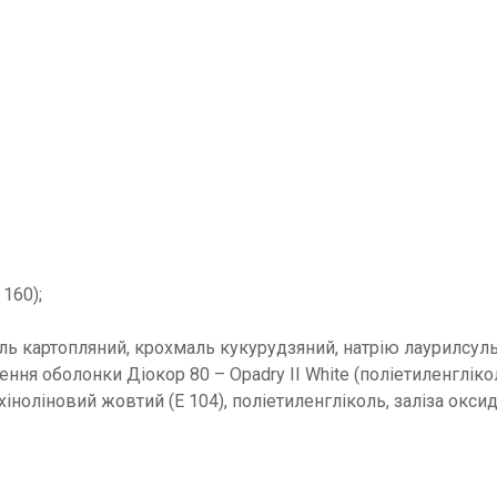
 160);
ь картопляний, крохмаль кукурудзяний, натрію лаурилсуль
ня оболонки Діокор 80 – Opadry II White (поліетиленгліколь,
 хіноліновий жовтий (Е 104), поліетиленгліколь, заліза оксид