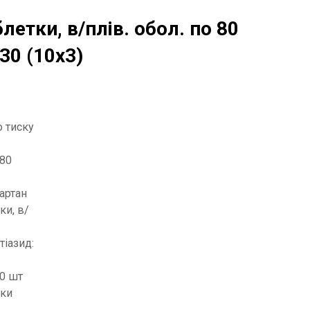
летки, в/плів. обол. по 80
30 (10х3)
о тиску
 80
артан
и, в/
іазид:
30 шт
тки