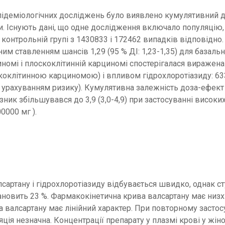
 епідеміологічних досліджень було виявлено кумулятивний
. Існують дані, що одне дослідження включало популяцію, 
контрольній групі з 1430833 і 172462 випадків відповідно
 ставленням шансів 1,29 (95 % ДІ: 1,23-1,35) для базальнок
иномі і плоскоклітинній карциномі спостерігалася виражен
оклітинною карциномою) і впливом гідрохлоротіазиду: 633
и з урахуванням ризику). Кумулятивна залежність доза-ефе
азник збільшувався до 3,9 (3,0-4,9) при застосуванні високих 
0000 мг ).
сартану і гідрохлоротіазиду відбувається швидко, однак 
ановить 23 %. Фармакокінетична крива валсартану має низ
ка валсартану має лінійний характер. При повторному застос
ція незначна. Концентрації препарату у плазмі крові у жіно