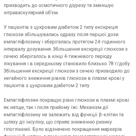
призводить до осмотичного діурезу та зменшує
інтраваскулярний об’єм.
У пацієнтів з цукровим діабетом 2 типу екскреція
глюкози збільшувалась одразу після першої дози
емпагліфлозину і зберігалась протягом 24-годинного
інтервалу дозування. Збільшення екскреції глюкози з
сечею зберігалось в кінці 4-тижневого періоду
лікування і в середньому становило близько 78 г/добу.
Збільшення екскреції глюкози з сечею призводило до
негайного зниження рівнів глюкози в плазмі крові у
пацієнтів з цукровим діабетом 2 типу.
Емпагліфлозин покращує рівні глюкози в плазмі крові
як натще, так і після прийому їжі. Механізм дії
емпагліфлозину не залежить від функції β-клітин та
шляху дії інсуліну, що сприяє зниженню ризику
гіпоглікемії. Було відзначено покращення маркерів