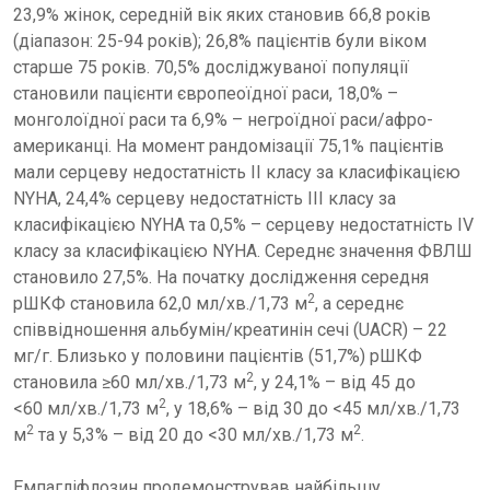
23,9% жінок, середній вік яких становив 66,8 років
(діапазон: 25-94 років); 26,8% пацієнтів були віком
старше 75 років. 70,5% досліджуваної популяції
становили пацієнти європеоїдної раси, 18,0% –
монголоїдної раси та 6,9% – негроїдної раси/афро-
американці. На момент рандомізації 75,1% пацієнтів
мали серцеву недостатність II класу за класифікацією
NYHA, 24,4% серцеву недостатність ІII класу за
класифікацією NYHA та 0,5% – серцеву недостатність IV
класу за класифікацією NYHA. Середнє значення ФВЛШ
становило 27,5%. На початку дослідження середня
2
рШКФ становила 62,0 мл/хв./1,73 м
, а середнє
співвідношення альбумін/креатинін сечі (UACR) – 22
мг/г. Близько у половини пацієнтів (51,7%) рШКФ
2
становила ≥60 мл/хв./1,73 м
, у 24,1% – від 45 до
2
<60 мл/хв./1,73 м
, у 18,6% – від 30 до <45 мл/хв./1,73
2
2
м
та у 5,3% – від 20 до <30 мл/хв./1,73 м
.
Емпагліфлозин продемонстрував найбільшу