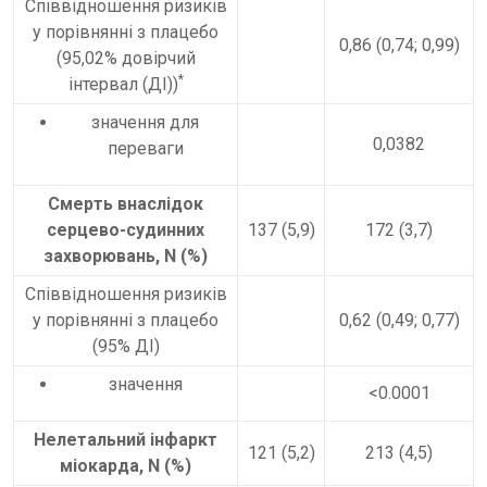
Співвідношення ризиків
у порівнянні з плацебо
0,86 (0,74; 0,99)
(95,02% довірчий
*
інтервал (ДІ))
значення для
0,0382
переваги
Смерть внаслідок
серцево-судинних
137 (5,9)
172 (3,7)
захворювань, N (%)
Співвідношення ризиків
у порівнянні з плацебо
0,62 (0,49; 0,77)
(95% ДІ)
значення
<0.0001
Нелетальний інфаркт
121 (5,2)
213 (4,5)
міокарда, N (%)