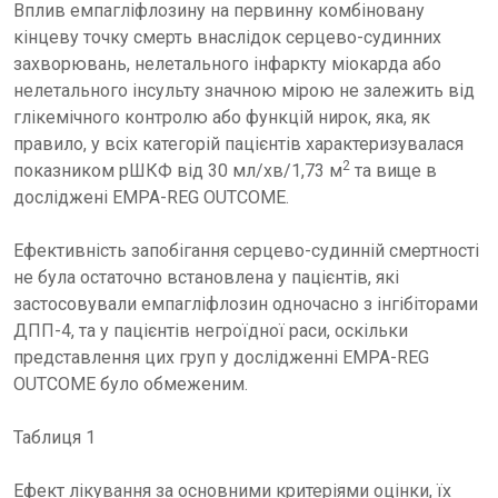
Вплив емпагліфлозину на первинну комбіновану
кінцеву точку смерть внаслідок серцево-судинних
захворювань, нелетального інфаркту міокарда або
нелетального інсульту значною мірою не залежить від
глікемічного контролю або функцій нирок, яка, як
правило, у всіх категорій пацієнтів характеризувалася
2
показником рШКФ від 30 мл/хв/1,73 м
та вище в
досліджені EMPA-REG OUTCOME.
Ефективність запобігання серцево-судинній смертності
не була остаточно встановлена у пацієнтів, які
застосовували емпагліфлозин одночасно з інгібіторами
ДПП-4, та у пацієнтів негроїдної раси, оскільки
представлення цих груп у дослідженні EMPA-REG
OUTCOME було обмеженим.
Таблиця 1
Ефект лікування за основними критеріями оцінки, їх