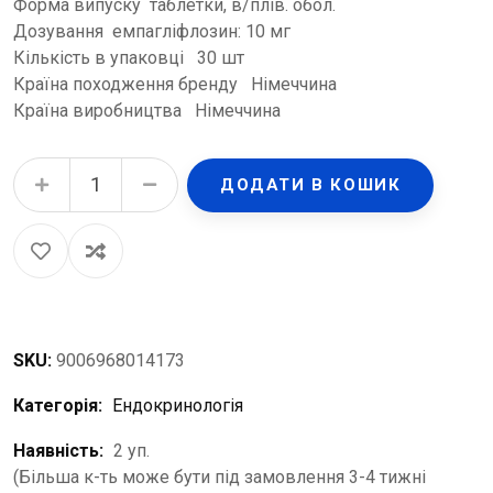
Форма випуску таблетки, в/плів. обол.
Дозування емпагліфлозин: 10 мг
Кількість в упаковці 30 шт
Країна походження бренду Німеччина
Країна виробництва Німеччина
Джардінс таблетки, в/плів. обол. по 10 мг №30 (10х3) quantity
ДОДАТИ В КОШИК
SKU:
9006968014173
Категорія:
Ендокринологія
Наявність:
2 уп.
(Більша к-ть може бути під замовлення 3-4 тижні