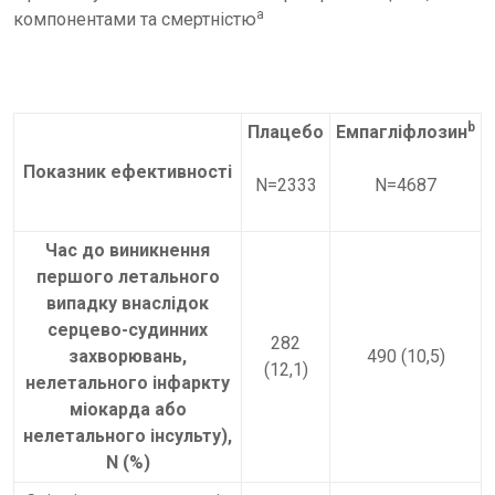
а
компонентами та смертністю
b
Плацебо
Емпагліфлозин
Показник ефективності
N=2333
N=4687
Час до виникнення
першого летального
випадку внаслідок
серцево-судинних
282
захворювань,
490 (10,5)
(12,1)
нелетального інфаркту
міокарда або
нелетального інсульту),
N (%)