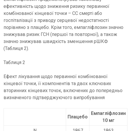
ефективність щодо зниження ризику первинної
комбінованої кінцевої точки – СС смерті або
госпіталізації з приводу серцевої недостатності
порівняно з плацебо. Крім того, емпагліфлозин значно
знижував ризик ГСН (першої та повторної), а також
значно знижував швидкість зменшення рШКФ
(Таблиця 2).
Таблиця 2
Ефект лікування щодо первинної комбінованої
кінцевої точки, її компонентів та двох ключових
вторинних кінцевих точок, включених до попередньо
визначеного підтверджуючого випробування
Емпагліфлозин
Плацебо
10 мг
N
1867
1863