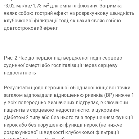
2
-3,02 мл/хв/1,73 м
для емпагліфлозину. Затримка
являє собою гострий ефект на розрахункову швидкість
клубочкової фільтрації тоді, як нахил являє собою
довгостроковий ефект.
Рис. 2 Час до першої підтвердженої події серцево-
судинної смерті або госпіталізації через серцеву
недостатність
Результати щодо первинної об’єднаної кінцевої точки
загалом відповідали відношенню ризиків (ВР) нижче 1
у всіх попередньо визначених підгрупах, включаючи
пацієнтів з серцевою недостатністю, з цукровим
діабетом 2 типу або без нього та з порушенням функції
нирок або без порушення функції нирок (не нижче
розрахункової швидкості клубочкової фільтрації