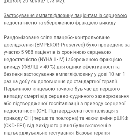
(рШКФ) 20 мл/хв/1,73 м2).
Застосування емпагліфлозину пацієнтам із серцевою
недостатністю та збереженою фракцією викиду
Рандомізоване сліпе плацебо-контрольоване
дослідження (EMPEROR-Preserved) було проведено за
участю 5 988 пацієнтів із хронічною серцевою
недостатністю (NYHA II-IV) і збереженою фракцією
викиду (ФВЛШ > 40 %) для оцінки ефективності та
безпеки застосування емпагліфлозину у дозі 10 мг 1
раз на добу як доповнення до стандартної терапії.
Первинною кінцевою точкою був час до першого
випадку смерті від серцево-судинного захворювання
або підтвердженої госпіталізації з приводу серцевої
недостатності (СН). Підтверджена госпіталізація з
приводу СН (перша та повторна) та нахил зміни рШКФ
(CKD-EPI) від вихідного рівня були включені в
підтверджувальне тестування. Базова терапія