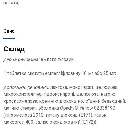
чекати)
Опис
Склад
діюча речовина:
емпагліфлозин;
1 таблетка містить емпагліфлозину 10 мг або 25 мг;
допоміжні речовини:
лактоза, моногідрат; целюлоза
мікрокристалічна; гідроксипропілцелюлоза; натрію
кроскармелоза; кремнію діоксид колоїдний безводний;
магнію стеарат; оболонка Opadry® Yellow 02B38190
(гіпромелоза 2910, титану діоксид (E171), тальк,
макрогол 400, заліза оксид жовтий (E172)).