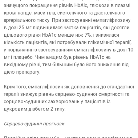
значущого покращення рівнів HbAlc, глюкози в плазмі
крові натще, маси тіла, систолічного та діастолічного
артеріального тиску. При застосуванні емпагліфлозину
в дозі 25 мг підвищилася частка пацієнтів, які досягли
цільового рівня HbA1c менше ніж 7%, і знизилася
кількість пацієнтів, які потребували глікемічної терапії,
у порівнянні із застосуванням емпагліфлозину в дозі 10
мг і плацебо. Чим вищим був рівень HbA1c на
вихідному рівні, тим більшим було його зниження під
дією препарату.
Крім того, емпагліфлозин як доповнення до стандартної
терапії знижує рівень серцево-судинної смертності та
серцево-судинних захворювань у пацієнтів із
цукровим діабетом 2 типу.
Серцево-судинні прогнози