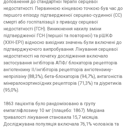
доповнення до стандартної терапії серцевої
недостатності. Первинною кінцевою точкою був час до
першого епізоду підтвердженої серцево-судинної (СС)
смерті або госпіталізації з приводу серцевої
недостатності (ГСН). Виникнення нахилу зміни
підтвердженої ГСН (першої та повторної) та рШКФ
(ХХН-EPI) відносно вихідних значень були включені до
підтверджуючого випробування. Лікування серцевої
недостатності на початку дослідження включало
застосування інгібіторів АПФ/ блокаторів рецепторів
ангіотензину II/інгібіторів рецепторів ангіотензину-
непрілізіну (88,3%), бета-блокаторів (94,7%), антагоністів
мінералокортикоїдних рецепторів (71,3%) та діуретиків
(95,0%).
1863 пацієнтів було рандомізовано в групу
емпагліфлозину 10 мг (плацебо: 1867). Медіана
тривалості лікування становила 15,7 місяців.
Досліджувана популяція включала 76,1% чоловіків та