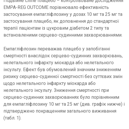
Подвійне сліпе плацебо – контрольоване дослідження
EMPA-REG OUTCOME порівнювало ефективність
застосування емпагліфлозину у дозах 10 мг та 25 мг та
застосування плацебо, як доповнення до стандартної
терапії пацієнтам із цукровим діабетом 2 типу та
встановленими серцево-судинними захворюваннями.
Емпагліфлозин переважав плацебо у запобіганні
смертності внаслідок серцево-судинних захворювань,
нелетального інфаркту міокарда або нелетального
інсульту. Ефект був обумовлений значним зниженням
ризику серцево-судинної смертності без суттєвих змін
щодо нелетального інфаркту міокарда або
нелетального інсульту. Зниження смертності при
серцево-судинних захворюваннях було порівнянним
для емпагліфлозину 10 мг та 25 мг (див. графік нижче) і
підтверджено покращенням загального виживання
(табл. 1).