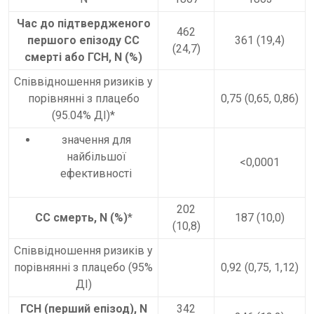
Час до підтвердженого
462
першого епізоду СС
361 (19,4)
(24,7)
смерті або ГСН, N (%)
Співвідношення ризиків у
порівнянні з плацебо
0,75 (0,65, 0,86)
(95.04% ДІ)*
значення для
найбільшої
<0,0001
ефективності
202
СС смерть, N (%)
*
187 (10,0)
(10,8)
Співвідношення ризиків у
порівнянні з плацебо (95%
0,92 (0,75, 1,12)
ДІ)
ГСН (перший епізод), N
342