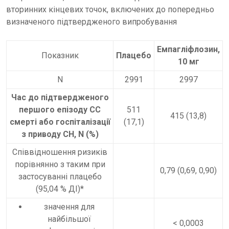
вторинних кінцевих точок, включених до попередньо
визначеного підтвердженого випробування
Емпагліфлозин,
Показник
Плацебо
10 мг
N
2991
2997
Час до підтвердженого
першого епізоду СС
511
415 (13,8)
смерті або госпіталізації
(17,1)
з приводу СН, N (%)
Співвідношення ризиків
порівнянно з таким при
0,79 (0,69, 0,90)
застосуванні плацебо
(95,04 % ДІ)*
значення для
найбільшої
< 0,0003