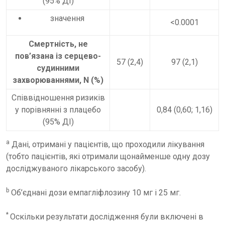
(95% ДІ)
значення
<0.0001
Смертність, не
пов’язана із серцево-
57 (2,4)
97 (2,1)
судинними
захворюваннями, N (%)
Співвідношення ризиків
у порівнянні з плацебо
0,84 (0,60; 1,16)
(95% ДІ)
a
Дані, отримані у пацієнтів, що проходили лікування
(тобто пацієнтів, які отримали щонайменше одну дозу
досліджуваного лікарського засобу).
b
Об’єднані дози емпагліфлозину 10 мг і 25 мг.
*
Оскільки результати дослідження були включені в