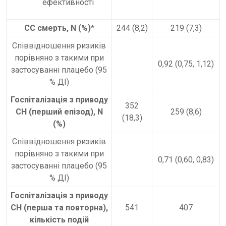
ефективності
СС смерть, N (%)
*
244 (8,2)
219 (7,3)
Співвідношення ризиків
порівняно з такими при
0,92 (0,75, 1,12)
застосуванні плацебо (95
% ДІ)
Госпіталізація з приводу
352
СН (перший епізод), N
259 (8,6)
(18,3)
(%)
Співвідношення ризиків
порівняно з такими при
0,71 (0,60, 0,83)
застосуванні плацебо (95
% ДІ)
Госпіталізація з приводу
СН (перша та повторна),
541
407
кількість подій