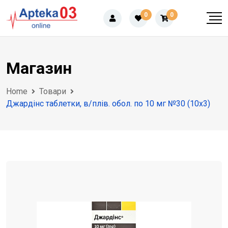
Skip
0
0
to
content
Магазин
Home
Товари
Джардінс таблетки, в/плів. обол. по 10 мг №30 (10х3)