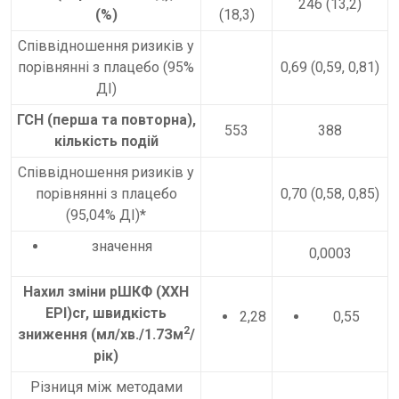
246 (13,2)
(%)
(18,3)
Співвідношення ризиків у
порівнянні з плацебо (95%
0,69 (0,59, 0,81)
ДІ)
ГСН (перша та повторна),
553
388
кількість подій
Співвідношення ризиків у
порівнянні з плацебо
0,70 (0,58, 0,85)
(95,04% ДІ)*
значення
0,0003
Нахил зміни рШКФ (ХХН
EPI)cr, швидкість
2,28
0,55
2
зниження (мл/хв./1.7Зм
/
рік)
Різниця між методами