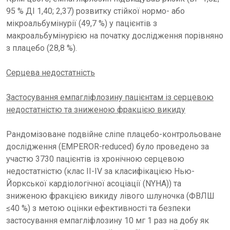
95 % ДІ 1,40; 2,37) розвитку стійкої нормо- або
мікроальбумінурії (49,7 %) у пацієнтів з
макроальбумінурією на початку дослідження порівняно
з плацебо (28,8 %).
Серцева недостатність
Застосування емпагліфлозину пацієнтам із серцевою
недостатністю та зниженою фракцією викиду
Рандомізоване подвійне сліпе плацебо-контрольоване
дослідження (EMPEROR-reduced) було проведено за
участю 3730 пацієнтів із хронічною серцевою
недостатністю (клас II-IV за класифікацією Нью-
Йоркської кардіологічної асоціації (NYHA)) та
зниженою фракцією викиду лівого шлуночка (ФВЛШ
≤40 %) з метою оцінки ефективності та безпеки
застосування емпагліфлозину 10 мг 1 раз на добу як