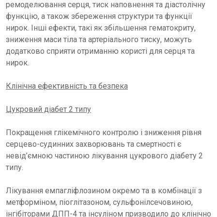
ремоделювання серця, тиск наповнення та діастолічну
функцію, а також збереження структури та функції
нирок. Інші ефекти, такі як збільшення гематокриту,
зниження маси тіла та артеріального тиску, можуть
додатково сприяти отриманню користі для серця та
нирок.
Клінічна ефективність та безпека
Цукровий діабет 2 типу
Покращення глікемічного контролю і зниження рівня
серцево-судинних захворювань та смертності є
невід’ємною частиною лікування цукрового діабету 2
типу.
Лікування емпагліфлозином окремо та в комбінації з
метформіном, піоглітазоном, сульфонілсечовиною,
інгібіторами ДПП-4 та інсуліном призводило до клінічно