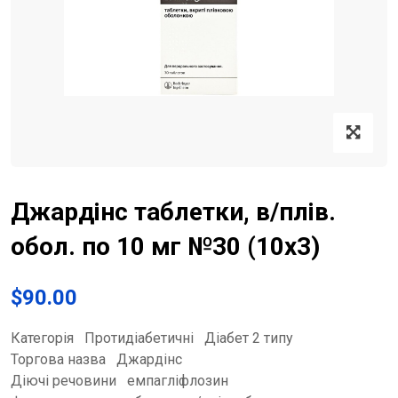
Джардінс таблетки, в/плів.
обол. по 10 мг №30 (10х3)
$
90.00
Категорія Протидіабетичні Діабет 2 типу
Торгова назва Джардінс
Діючі речовини емпагліфлозин