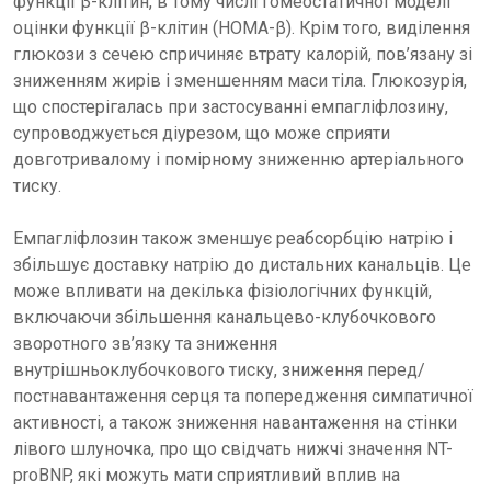
функції β-клітин, в тому числі гомеостатичної моделі
оцінки функції β-клітин (HOMA-β). Крім того, виділення
глюкози з сечею спричиняє втрату калорій, пов’язану зі
зниженням жирів і зменшенням маси тіла. Глюкозурія,
що спостерігалась при застосуванні емпагліфлозину,
супроводжується діурезом, що може сприяти
довготривалому і помірному зниженню артеріального
тиску.
Емпагліфлозин також зменшує реабсорбцію натрію і
збільшує доставку натрію до дистальних канальців. Це
може впливати на декілька фізіологічних функцій,
включаючи збільшення канальцево-клубочкового
зворотного зв’язку та зниження
внутрішньоклубочкового тиску, зниження перед/
постнавантаження серця та попередження симпатичної
активності, а також зниження навантаження на стінки
лівого шлуночка, про що свідчать нижчі значення NT-
proBNP, які можуть мати сприятливий вплив на