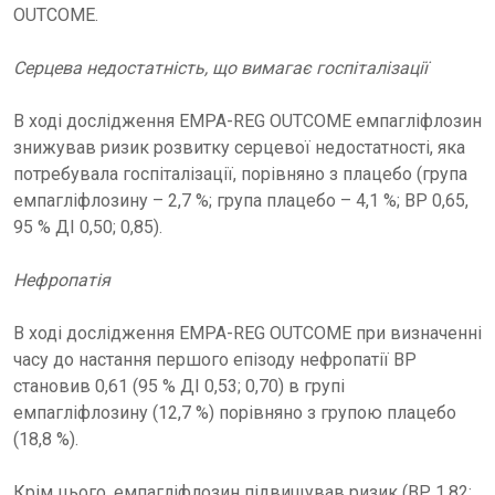
OUTCOME.
Серцева недостатність, що вимагає госпіталізації
В ході дослідження EMPA-REG OUTCOME емпагліфлозин
знижував ризик розвитку серцевої недостатності, яка
потребувала госпіталізації, порівняно з плацебо (група
емпагліфлозину – 2,7 %; група плацебо – 4,1 %; ВР 0,65,
95 % ДІ 0,50; 0,85).
Нефропатія
В ході дослідження EMPA-REG OUTCOME при визначенні
часу до настання першого епізоду нефропатії ВР
становив 0,61 (95 % ДІ 0,53; 0,70) в групі
емпагліфлозину (12,7 %) порівняно з групою плацебо
(18,8 %).
Крім цього, емпагліфлозин підвищував ризик (ВР 1,82;