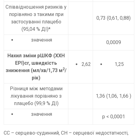
Співвідношення ризиків у
порівняно з такими при
0,73 (0,61, 0,88)
застосуванні плацебо
(95,04 % ДІ)*
значення
0,0009
Нахил зміни рШКФ (ХХН
EPI)cr, швидкість
2,62
1,25
2
зниження (мл/хв/1,73 м
/
рік)
Різниця між методами
лікування порівняно з
1,36 (1,06, 1,66 )
плацебо (99,9 % ДІ)
значення
р < 0,0001
СС – серцево-судинний, СН – серцевої недостатності,