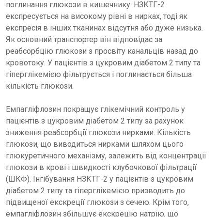
поглинання глюкози в кишечнику. НЗКТГ-2
експресується на високому рівні в нирках, тоді як
експресія в інших тканинах відсутня або дуже низька.
Як основний транспортер він відповідає за
реабсорбцію глюкози з просвіту канальців назад до
кровотоку. У пацієнтів з цукровим діабетом 2 типу та
гіперглікемією фільтрується і поглинається більша
кількість глюкози.
Емпагліфлозин покращує глікемічний контроль у
пацієнтів з цукровим діабетом 2 типу за рахунок
зниження реабсорбції глюкози нирками. Кількість
глюкози, що виводиться нирками шляхом цього
глюкуретичного механізму, залежить від концентрації
глюкози в крові і швидкості клубочкової фільтрації
(ШКФ). Інгібування НЗКТГ-2 у пацієнтів з цукровим
діабетом 2 типу та гіперглікемією призводить до
підвищеної екскреції глюкози з сечею. Крім того,
емпагліфлозин збільшує екскрецію натрію, що