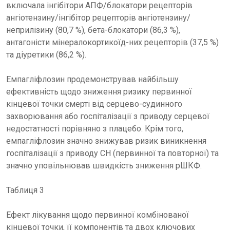
включала інгібітори АПФ/блокатори рецепторів
ангіотензину/інгібітор рецепторів ангіотензину/
неприлізину (80,7 %), бета-блокатори (86,3 %),
антагоністи мінералокортикоїд-них рецепторів (37,5 %)
та діуретики (86,2 %).
Емпагліфлозин продемонстрував найбільшу
ефективність щодо зниження ризику первинної
кінцевої точки смерті від серцево-судинного
захворювання або госпіталізації з приводу серцевої
недостатності порівняно з плацебо. Крім того,
емпагліфлозин значно знижував ризик виникнення
госпіталізації з приводу СН (первинної та повторної) та
значно уповільнював швидкість зниження рШКФ.
Таблиця 3
Ефект лікування щодо первинної комбінованої
кінцевої точки, її компонентів та двох ключових