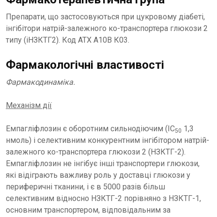
Препарати, що застосовуються при цукровому діабеті,
інгібітори натрій-залежного ко-транспортера глюкози 2
типу (іНЗКТГ2). Код ATХ A10B К03.
Фармакологічні властивості
Фармакодинаміка.
Механізм дії
Емпагліфлозин є оборотним сильнодіючим (IC
1,3
50
нмоль) і селективним конкурентним інгібітором натрій-
залежного ко-транспортера глюкози 2 (НЗКТГ-2).
Емпагліфлозин не інгібує інші транспортери глюкози,
які відіграють важливу роль у доставці глюкози у
периферичні тканини, і є в 5000 разів більш
селективним відносно НЗКТГ-2 порівняно з НЗКТГ-1,
основним транспортером, відповідальним за