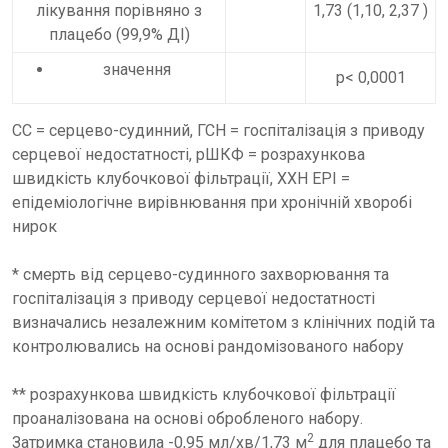
лікування порівняно з
1,73 (1,10, 2,37 )
плацебо (99,9% ДІ)
значення
p< 0,0001
СС = серцево-судинний, ГСН = госпіталізація з приводу
серцевої недостатності, рШКФ = розрахункова
швидкість клубочкової фільтрації, ХХН EPI =
епідеміологічне вирівнювання при хронічній хворобі
нирок
* смерть від серцево-судинного захворювання та
госпіталізація з приводу серцевої недостатності
визначались незалежним комітетом з клінічних подій та
контролювались на основі рандомізованого набору
** розрахункова швидкість клубочкової фільтрації
проаналізована на основі обробленого набору.
2
Затримка становила -0,95 мл/хв/1,73 м
для плацебо та