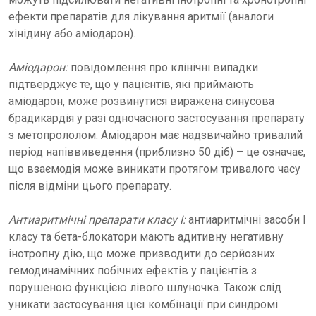
ефекти препаратів для лікування аритмії (аналоги
хінідину або аміодарон).
Аміодарон:
повідомлення про клінічні випадки
підтверджує те, що у пацієнтів, які приймають
аміодарон, може розвинутися виражена синусова
брадикардія у разі одночасного застосування препарату
з метопрололом. Аміодарон має надзвичайно тривалий
період напіввиведення (приблизно 50 діб) – це означає,
що взаємодія може виникати протягом тривалого часу
після відміни цього препарату.
Антиаритмічні препарати класу I:
антиаритмічні засоби I
класу та бета-блокатори мають адитивну негативну
інотропну дію, що може призводити до серйозних
гемодинамічних побічних ефектів у пацієнтів з
порушеною функцією лівого шлуночка. Також слід
уникати застосування цієї комбінації при синдромі