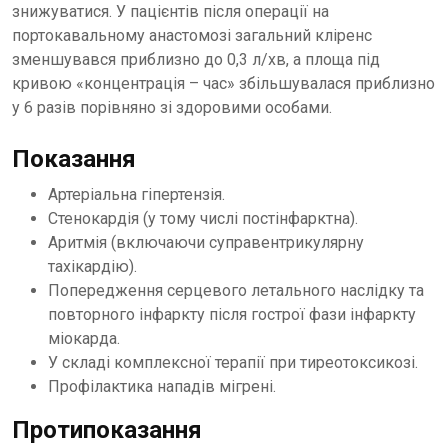
знижуватися. У пацієнтів після операції на
портокавальному анастомозі загальний кліренс
зменшувався приблизно до 0,3 л/хв, а площа під
кривою «концентрація – час» збільшувалася приблизно
у 6 разів порівняно зі здоровими особами.
Показання
Артеріальна гіпертензія.
Стенокардія (у тому числі постінфарктна).
Аритмія (включаючи суправентрикулярну
тахікардію).
Попередження серцевого летального наслідку та
повторного інфаркту після гострої фази інфаркту
міокарда.
У складі комплексної терапії при тиреотоксикозі.
Профілактика нападів мігрені.
Протипоказання