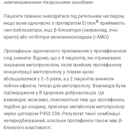
нижченазваними лікарськими засобами
Пацієнти повинні знаходитися під ретельним наглядом,
®
якщо вони одночасно з препаратом Егілок
приймають
гангліоблокатори, інші β-блокатори (наприклад, очні
краплі) або інгібітори моноаміноксидази (і-МАО).
Пропафенон
: одночасного призначення з пропафеноном
слід уникати. Відомо, що у 4 пацієнтів, які отримували
лікування метопрололом, після прийому пропафенону
концентрації метопрололу у плазмі крові
збільшувалися у 2‒5 разів, а у 2 пацієнтів виникли
побічні ефекти, типові для метопрололу. Взаємодія була
підтверджена у 8 здорових добровольців. Ця
взаємодія, можливо, пояснюється тим, що пропафенон,
подібно до хінідину, пригнічує метаболізм метопрололу
через цитохром Р450 2D6. Результат такої комбінації
непередбачуваний, оскільки пропафенон також має β-
блокуючі властивості.