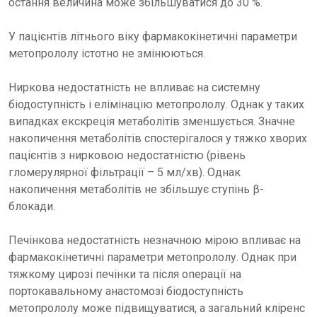
остання величина може збільшуватися до 30 %.
У пацієнтів літнього віку фармакокінетичні параметри
метопрололу істотно не змінюються.
Ниркова недостатність не впливає на системну
біодоступність і елімінацію метопрололу. Однак у таких
випадках екскреція метаболітів зменшується. Значне
накопичення метаболітів спостерігалося у тяжко хворих
пацієнтів з нирковою недостатністю (рівень
гломерулярної фільтрації – 5 мл/хв). Однак
накопичення метаболітів не збільшує ступінь β-
блокади.
Печінкова недостатність незначною мірою впливає на
фармакокінетичні параметри метопрололу. Однак при
тяжкому цирозі печінки та після операції на
портокавальному анастомозі біодоступність
метопрололу може підвищуватися, а загальний кліренс