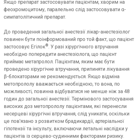
Якщо препарат застосовувати пацієнтам, хворим на
феохромоцитому, паралельно слід застосовувати α-
симпатолітичний препарат.
До проведення загальної анестезії лікар-анестезіолог
повинен бути поінформований про той факт, що пацієнт
®
застосовує Егілок
. У разі хірургічного втручання
необхідно попередити анестезіолога, що пацієнт
приймає метапролол. Пацієнтам, яким має бути
проведено хірургічне втручання, припиняти лікування
β-блокаторами не рекомендується. Якщо відміна
метопрололу вважається необхідною, то вона, по
можливості, повинна відбуватися не менше ніж за 48
годин до загальної анестезії. Термінового застосування
високих доз метопрололу пацієнтами, які перенесли
несерцеві хірургічні втручання, слід уникати, оскільки
це пов’язано з розвитком брадикардії, артеріальної
гіпотензії та інсульту, включаючи летальні наслідки у
пацієнтів із серцево-судинними факторами ризику.