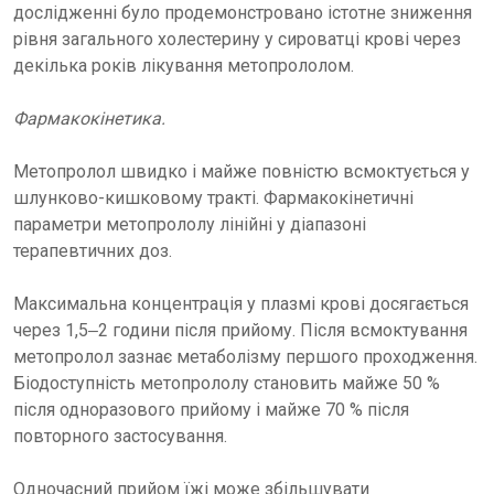
дослідженні було продемонстровано істотне зниження
рівня загального холестерину у сироватці крові через
декілька років лікування метопрололом.
Фармакокінетика.
Метопролол швидко і майже повністю всмоктується у
шлунково-кишковому тракті. Фармакокінетичні
параметри метопрололу лінійні у діапазоні
терапевтичних доз.
Максимальна концентрація у плазмі крові досягається
через 1,5‒2 години після прийому. Після всмоктування
метопролол зазнає метаболізму першого проходження.
Біодоступність метопрололу становить майже 50 %
після одноразового прийому і майже 70 % після
повторного застосування.
Одночасний прийом їжі може збільшувати