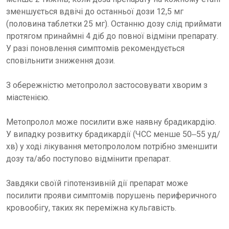
зменшується вдвічі до останньої дози 12,5 мг
(половина таблетки 25 мг). Останню дозу слід приймати
протягом принаймні 4 діб до повної відміни препарату.
У разі поновлення симптомів рекомендується
сповільнити зниження дози.
З обережністю метопролол застосовувати хворим з
міастенією.
Метопролол може посилити вже наявну брадикардію.
У випадку розвитку брадикардії (ЧСС менше 50‒55 уд/
хв) у ході лікування метопрололом потрібно зменшити
дозу та/або поступово відмінити препарат.
Завдяки своїй гіпотензивній дії препарат може
посилити прояви симптомів порушень периферичного
кровообігу, таких як переміжна кульгавість.