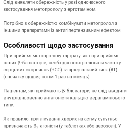
Слід виявляти обережність у разі одночасного
застосування метопрололу з ерготаміном.
Потрібно з обережністю комбінувати метопролол з
іншими препаратами із антигіпертензивним ефектом.
Особливості щодо застосування
При прийомі метопрололу тартрату, як і при прийомі
інших β-блокаторів, необхідно контролювати частоту
серцевих скорочень (ЧСС) та артеріальний тиск (АТ)
(спочатку щодня, потім 1 раз на місяць).
Пацієнтам, які приймають β-блокатори, не слід вводити
внутрішньовенно антагоністи кальцію верапамілового
типу.
Як правило, при лікуванні хворих на астму супутньо
призначають β
-агоністи (у таблетках або аерозолі). У
2