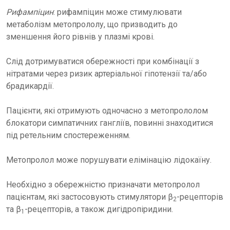
Рифампіцин
: рифампіцин може стимулювати
метаболізм метопрололу, що призводить до
зменшення його рівнів у плазмі крові.
Слід дотримуватися обережності при комбінації з
нітратами через ризик артеріальної гіпотензії та/або
брадикардії.
Пацієнти, які отримують одночасно з метопрололом
блокатори симпатичних гангліїв, повинні знаходитися
під ретельним спостереженням.
Метопролол може порушувати елімінацію лідокаїну.
Необхідно з обережністю призначати метопролол
пацієнтам, які застосовують стимулятори β
-рецепторів
2
та β
-рецепторів, а також дигідропіридини.
1