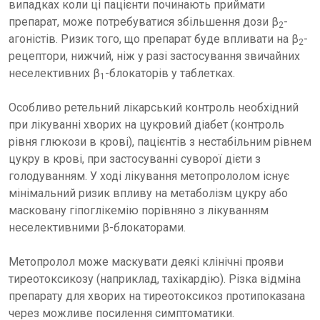
випадках коли ці пацієнти починають приймати
препарат, може потребуватися збільшення дози β
-
2
агоністів. Ризик того, що препарат буде впливати на β
-
2
рецептори, нижчий, ніж у разі застосування звичайних
неселективних β
-блокаторів у таблетках.
1
Особливо ретельний лікарський контроль необхідний
при лікуванні хворих на цукровий діабет (контроль
рівня глюкози в крові), пацієнтів з нестабільним рівнем
цукру в крові, при застосуванні суворої дієти з
голодуванням. У ході лікування метопрололом існує
мінімальний ризик впливу на метаболізм цукру або
масковану гіпоглікемію порівняно з лікуванням
неселективними β-блокаторами.
Метопролол може маскувати деякі клінічні прояви
тиреотоксикозу (наприклад, тахікардію). Різка відміна
препарату для хворих на тиреотоксикоз протипоказана
через можливе посилення симптоматики.