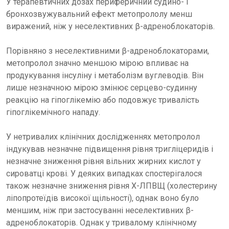
У терапевтичних дозах периферичний судино- і
бронхозвужувальний ефект метопрололу менш
виражений, ніж у неселективних β-адреноблокаторів.
Порівняно з неселективними β-адреноблокаторами,
метопролол значно меншою мірою впливає на
продукування інсуліну і метаболізм вуглеводів. Він
лише незначною мірою змінює серцево-судинну
реакцію на гіпоглікемію або подовжує тривалість
гіпоглікемічного нападу.
У нетривалих клінічних дослідженнях метопролол
індукував незначне підвищення рівня тригліцеридів і
незначне зниження рівня вільних жирних кислот у
сироватці крові. У деяких випадках спостерігалося
також незначне зниження рівня Х-ЛПВЩ (холестерину
ліпопротеїдів високої щільності), однак воно було
меншим, ніж при застосуванні неселективних β-
адреноблокаторів. Однак у тривалому клінічному