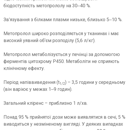
біодоступність метопрололу на 30‒40 %.
Зв’язування з білками плазми низьке, близько 5‒10 %.
Метопролол широко розподіляється у тканинах і має
високий уявний об’єм розподілу (5,6 л/кг).
Метопролол метаболізується у печінці за допомогою
ферментів цитохрому P450. Метаболіти не сприяють
клінічному ефекту.
Період напіввиведення (t
) – 3,5 години у середньому
1/2
(він варіює у межах 1‒9 годин).
Загальний кліренс – приблизно 1 л/хв.
Понад 95 % прийнятої дози може виявлятися в сечі, 5 %
виводиться у незміненому вигляді. У деяких випадках