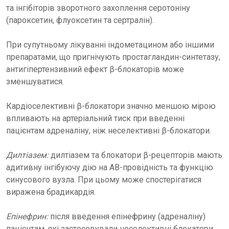
та інгібіторів зворотного захоплення серотоніну
(пароксетин, флуоксетин та сертралін).
При супутньому лікуванні індометацином або іншими
препаратами, що пригнічують простагландин-синтетазу,
антигіпертензивний ефект β-блокаторів може
зменшуватися.
Кардіоселективні β-блокатори значно меншою мірою
впливають на артеріальний тиск при введенні
пацієнтам адреналіну, ніж неселективні β-блокатори.
Дилтіазем:
дилтіазем та блокатори β-рецепторів мають
адитивну інгібуючу дію на АВ-провідність та функцію
синусового вузла. При цьому може спостерігатися
виражена брадикардія.
Епінефрин:
після введення епінефрину (адреналіну)
пацієнтам, які застосовували неселективні блокатори