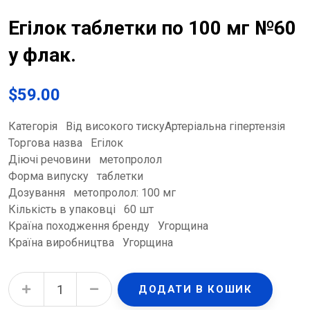
Егілок таблетки по 100 мг №60
у флак.
$
59.00
Категорія Від високого тискуАртеріальна гіпертензія
Торгова назва Егілок
Діючі речовини метопролол
Форма випуску таблетки
Дозування метопролол: 100 мг
Кількість в упаковці 60 шт
Країна походження бренду Угорщина
Країна виробництва Угорщина
Егілок таблетки по 100 мг №60 у флак. quantity
ДОДАТИ В КОШИК