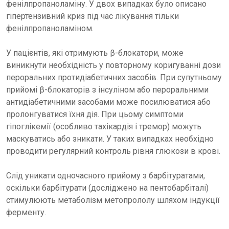
фенілпропаноламіну. У двох випадках було описано
гіпертензивний криз під час лікування тільки
фенілпропаноламіном.
У пацієнтів, які отримують β-блокатори, може
виникнути необхідність у повторному коригуванні дози
пероральних протидіабетичних засобів. При супутньому
прийомі β-блокаторів з інсуліном або пероральними
антидіабетичними засобами може посилюватися або
пролонгуватися їхня дія. При цьому симптоми
гіпоглікемії (особливо тахікардія і тремор) можуть
маскуватись або зникати. У таких випадках необхідно
проводити регулярний контроль рівня глюкози в крові.
Слід уникати одночасного прийому з барбітуратами,
оскільки барбітурати (досліджено на пентобарбіталі)
стимулюють метаболізм метопрололу шляхом індукції
ферменту.