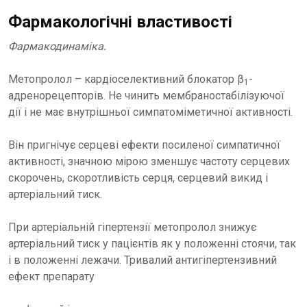
Фармакологічні властивості
Фармакодинаміка.
Метопролол – кардіоселективний блокатор β
-
1
адренорецепторів. Не чинить мембраностабілізуючої
дії і не має внутрішньої симпатоміметичної активності.
Він пригнічує серцеві ефекти посиленої симпатичної
активності, значною мірою зменшує частоту серцевих
скорочень, скоротливість серця, серцевий викид і
артеріальний тиск.
При артеріальній гіпертензії метопролол знижує
артеріальний тиск у пацієнтів як у положенні стоячи, так
і в положенні лежачи. Тривалий антигіпертензивний
ефект препарату