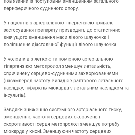
пов’язаний із поступовим зменшенням загального
периферичного судинного опору.
У пацієнтів з артеріальною гіпертензією тривале
застосування препарату призводить до статистично
значущого зменшення маси лівого шлуночка і
поліпшення діастолічної функції лівого шлуночка.
У чоловіків з легкою та помірною артеріальною
гіпертензією метопролол зменшує летальність,
спричинену серцево-судинними захворюваннями
(насамперед частоту випадків раптового летального
наслідку, інфарктів міокарда з летальним наслідком та
інсультів).
Завдяки зниженню системного артеріального тиску,
зменшенню частоти серцевих скорочень і
скоротливості серця метопролол зменшує потребу
міокарда у кисні. Зменшуючи частоту серцевих