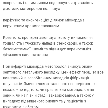
скорочень і таким чином подовжуючи тривалість
діастоли, метопролол поліпшує
перфузію та оксигенацію ділянок міокарда з
порушеним кровопостачанням.
Крім того, препарат зменшує частоту виникнення,
тривалість і тяжкість нападів стенокардії, а також
безсимптомної ішемії та підвищує переносимість
фізичного навантаження.
При інфаркті міокарда метопролол знижує ризик
раптового летального наслідку. Цей ефект перш за все
пов’язаний із запобіганням випадків фібриляції
шлуночків. Зменшення летальності спостерігається
незалежно від того, чи призначали метопролол на
ранній, чи на пізній стадії захворювання, а також у
випадках підвищеного ризику та у пацієнтів з
цукровим діабетом.