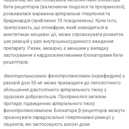
бета-рецепторів (включаючи піндолол та пропранолол),
розвивалася виражена артеріальна гіпертензія та
брадикардія (приблизно 10 повідомлень). Крім того,
припускають, що епінефрин, який знаходиться в
анестетиках місцевої дії, може спровокувати розвиток
цих реакцій у разі внутрішньосудинного введення
препарату. Ризик, імовірно, є меншим у випадку
застосування з кардіоселективними блокаторами бета-
рецепторів.
Фенілпропаноламін
: фенілпропаноламін (норефедрин) у
разовій дозі 50 мг може призводити до патологічного
збільшення діастолічного артеріального тиску у
здорових добровольців. Пропранолол загалом
протидіє підвищенню артеріального тиску
фенілпропаноламіном. Блокатори β-рецепторів можуть
провокувати парадоксальні гіпертензивні реакції у
пацієнтів, які застосовують високі дози