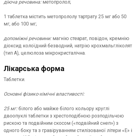
діюча речовина:
метопролол;
1 таблетка містить метопрололу тартрату 25 мг або 50
мг, або 100 мг;
допоміжні речовини:
магнію стеарат, повідон, кремнію
діоксид колоїдний безводний, натрію крохмальгліколят
(тип А), целюлоза мікрокристалічна.
Лікарська форма
Таблетки.
Основні фізико-хімічні властивості:
25 мг:
білого або майже білого кольору круглі
двоопуклі таблетки з хрестоподібною розподільчою
рискою та подвійним скосом («подвійний снеп») з
одного боку та з гравіруванням стилізованої літери «E» і