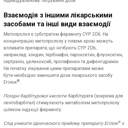
індивідуальному титруванні дози.
Взаємодія з іншими лікарськими
засобами та інші види взаємодії
Метопролол є субстратом ферменту CYP 2D6. На
концентрацію метопрололу у плазмі крові можуть
впливати препарати, що інгібують CYP 2D6,
наприклад: хінідин, тербінафін, пароксетин, флуоксетин,
сертралін, целекоксиб, пропафенон та дифенгідрамін.
На початку лікування цими препаратами може
бути необхідно зменшити дози лікарського засобу
®
Егілок
.
Похідні барбітурової кислоти
: барбітурати (зокрема для
пентобарбітал) стимулюють метаболізм метопрололу
шляхом індукції ферменту.
®
Слід уникати одночасного прийому препарату Егілок
з