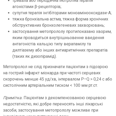
тривала або періодична інотропна терапія
агоністами β-рецепторів;
супутня терапія інгібіторами моноамінооксидази-А;
тяжка бронхіальна астма, тяжка форма хронічних
обструктивних бронхолегеневих захворювань;
застосування метопрололу протипоказано хворим,
яким проводиться внутрішньовенне введення
антагоністів кальцію типу верапамілу та
дилтіазему або інших антиаритмічних препаратів
(таких як дизопірамід).
Метопролол не слід призначати пацієнтам з підозрою
на гострий інфаркт міокарда при частоті серцевих
скорочень менше 45 уд/хв, інтервалом P–Q > 0,24 c або
систолічним артеріальним тиском < 100 мм рт.ст.
Примітка.
Пацієнтам з декомпенсованою серцевою
недостатністю, які добре переносять інші лікарські
засоби, застосування метопрололу можливе при