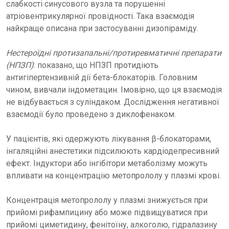
слабкості синусового вузла та порушенні
атріовентрикулярної провідності. Така взаємодія
найкраще описана при застосуванні дизопіраміду.
Нестероїдні протизапальні/протиревматичні препарати
(НПЗП)
: показано, що НПЗП протидіють
антигіпертензивній дії бета-блокаторів. Головним
чином, вивчали індометацин. Імовірно, що ця взаємодія
не відбувається з суліндаком. Дослідження негативної
взаємодії було проведено з диклофенаком.
У пацієнтів, які одержують лікування β-блокаторами,
інгаляційні анестетики підсилюють кардіодепресивний
ефект. Індуктори або інгібітори метаболізму можуть
впливати на концентрацію метопрололу у плазмі крові.
Концентрація метопрололу у плазмі знижується при
прийомі рифампицину або може підвищуватися при
прийомі циметидину, фенітоїну, алкоголю, гідралазину