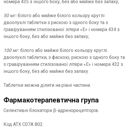
номера 435 з іншого боку, без або майже без запаху;
50 мг:
білого або майже білого кольору круглі
двоопуклі таблетки з рискою з одного боку та з
гравіруванням стилізованої літери «E» і номера 434 з
іншого боку, без або майже без запаху;
100 мг:
білого або майже білого кольору круглі
двоопуклі таблетки, з фаскою, рискою з одного боку та
з гравіруванням стилізованої літери «E» і номера 432 з
іншого боку, без або майже без запаху.
Таблетки можна ділити на рівні частини.
Фармакотерапевтична група
Селективні блокатори β-адренорецепторів.
Код АТХ С07А В02.