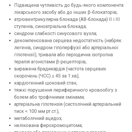
Підвищена чутливість до будь-якого компонента
лікарського засобу або до інших β-блокаторів;
атріовентрикулярна блокада (АВ-блокада) II і III
ступенів, синоатріальна блокада;
синдром слабкості синусового вузла;
декомпенсована серцева недостатність (набряк
легенів, синдром гіпоперфузії або артеріальної
гіпотензії); тривала або періодична ізотропна
терапія агоністами β-рецепторів;
виражена брадикардія (частота серцевих
скорочень (ЧСС) ≤ 45 за 1 хв);
кардіогенний шоковий стан;
тяжкі порушення периферичного кровообігу з
болем або трофічними змінами;
артеріальна гіпотензія (систолічний артеріальний
тиск < 100 мм рт.ст.);
метаболічний ацидоз;
нелікована ферохромоцитома;