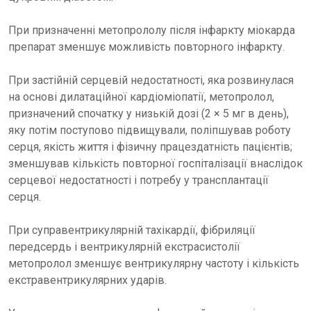
При призначенні метопрололу після інфаркту міокарда
препарат зменшує можливість повторного інфаркту.
При застійній серцевій недостатності, яка розвинулася
на основі дилатаційної кардіоміопатії, метопролол,
призначений спочатку у низькій дозі (2 × 5 мг в день),
яку потім поступово підвищували, поліпшував роботу
серця, якість життя і фізичну працездатність пацієнтів;
зменшував кількість повторної госпіталізації внаслідок
серцевої недостатності і потребу у трансплантації
серця.
При суправентрикулярній тахікардії, фібриляції
передсердь і вентрикулярній екстрасистолії
метопролол зменшує вентрикулярну частоту і кількість
екстравентрикулярних ударів.