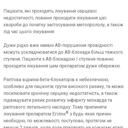
Пацієнти, які проходять лікування серцевої
недостатності, повинні проходити лікування цієї
хвороби до початку застосування метопрололу, а також
під час цього лікування.
Дуже рідко вже наявні АВ-порушення провідності
можуть ускладнюватися до АВ-блокади більш тяжкого
ступеня. Пацієнти з АВ-блокадою І ступеня повинні
проходити лікування цим препаратом дуже обережно.
Раптова відміна бета-блокаторів є небезпечною,
особливо для пацієнтів групи високого ризику, та може
посилювати хронічну серцеву недостатність, а також
підвищувати ризик розвитку інфаркту міокарда та
раптового летального наслідку. Тому припиняти
®
лікування препаратом Егілок
з будь-яких причин
необхідно, по можливості, поступово, протягом не
менше 2 тижнів, коли доза препарату на кожному етапі