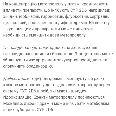
На концентрацію метопрололу у плазмі крові можуть
впливати препарати, що інгібують CYP 2D6, наприклад:
хінідин, тербінафін, пароксетин, флуоксетин, сертралін,
целекоксиб, пропафенон та дифенгідрамін. На початку
лікування цими препаратами може виникнути
необхідність зменшити дози метопрололу.
Глікозиди наперстянки
: одночасне застосування
глікозидів наперстянки і блокаторів β-рецепторів може
збільшувати час артріовентрикулярної провідності та
спричинити брадикардію.
Дифенгідрамін
: дифенгідрамін зменшує (у 2,5 раза)
кліренс метопрололу до α-гідроксиметопрололу через
систему CYP 2D6 в осіб, які мають швидку
гідроксиляцію. Ефекти метропрололу посилюються.
Можливо, дифенгідрамін може інгібувати метаболізм
інших субстратів CYP 2D6.