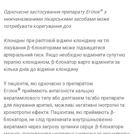
®
Одночасне застосування препарату Егілок
з
нижченазваними лікарськими засобами може
потребувати корегування доз
Клонідин
: при раптовій відміні клонідину на тлі
лікування β-блокаторами може підвищитися
артеріальний тиск. Якщо необхідно відмінити супутню
терапію клонідином, β-блокатор варто відмінити за
кілька днів до відміни клонідину.
У пацієнтів, які одночасно з препаратом
®
Егілок
приймають антагоністи кальцію
верапамілового типу або дилтіазем та/або препарати
для лікування аритмії, можливі негативні інотропні та
хронотропні ефекти. Пацієнтам, які приймають β-
блокатори, не слід призначати внутрішньовенно
верапаміл через загрозу зупинки серця. β-блокатори
можуть підсилювати негативні інотропні та хронотропні