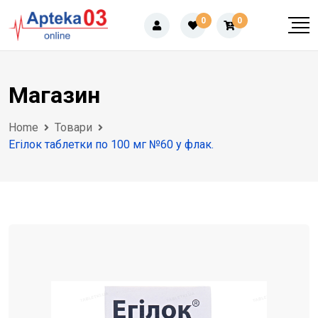
Skip
0
0
to
content
Магазин
Home
Товари
Егілок таблетки по 100 мг №60 у флак.