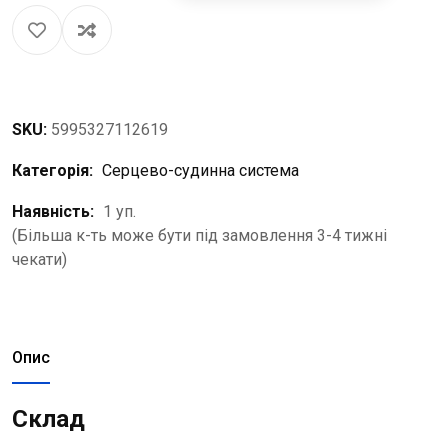
SKU:
5995327112619
Категорія:
Серцево-судинна система
Наявність:
1 уп.
(Більша к-ть може бути під замовлення 3-4 тижні
чекати)
Опис
Склад