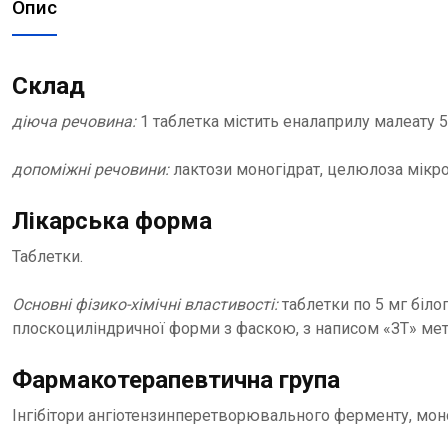
Опис
Склад
діюча речовина:
1 таблетка містить еналаприлу малеату 5 
допоміжні речовини:
лактози моногідрат, целюлоза мікро
Лікарська форма
Таблетки.
Основні фізико-хімічні властивості:
таблетки по 5 мг біло
плоскоциліндричної форми з фаскою, з написом «ЗТ» мето
Фармакотерапевтична група
Інгібітори ангіотензинперетворювального ферменту, мон