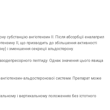
у субстанцію ангіотензин ІІ. Після абсорбції еналаприл
отензину ІІ, що призводить до збільшення активності
іну) і зменшення секреції альдостерону.
 вазодепресорного пептиду. Однак значення цього явища
н-ангіотензин-альдостеронової системи. Препарат може
онтальному і вертикальному положеннях без істотного