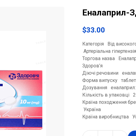
Еналаприл-З
$
33.00
Категорія Від високог
Артеріальна гіпертензі
Торгова назва Еналап
Здоров’я
Діючі речовини енала
Форма випуску табле
Дозування еналаприл:
Кількість в упаковці 
Країна походження бр
Україна
Країна виробництва У
Еналаприл-Здоров'я таблетки по 10 мг №20 quantity