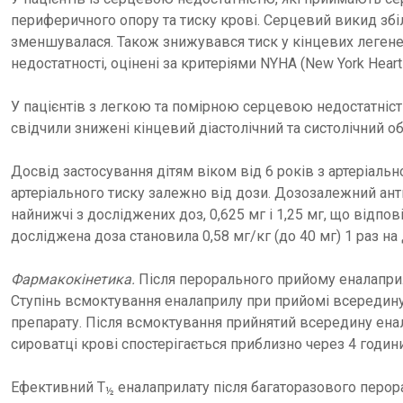
периферичного опору та тиску крові. Серцевий викид збі
зменшувалася. Також знижувався тиск у кінцевих легене
недостатності, оцінені за критеріями NYHA (New York Heart
У пацієнтів з легкою та помірною серцевою недостатніс
свідчили знижені кінцевий діастолічний та систолічний о
Досвід застосування дітям віком від 6 років з артеріал
артеріального тиску залежно від дози. Дозозалежний антиг
найнижчі з досліджених доз, 0,625 мг і 1,25 мг, що відп
досліджена доза становила 0,58 мг/кг (до 40 мг) 1 раз на 
Фармакокінетика.
Після перорального прийому еналапри
Ступінь всмоктування еналаприлу при прийомі всередину
препарату. Після всмоктування прийнятий всередину енал
сироватці крові спостерігається приблизно через 4 годи
Ефективний Т
еналаприлату після багаторазового перор
½