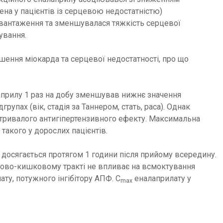
на у пацієнтів із серцевою недостатністю)
авантаження та зменшувалася тяжкість серцевої
ування.
ення міокарда та серцевої недостатності, про що
лаприлу 1 раз на добу зменшував нижнє значення
упах (вік, стадія за Таннером, стать, раса). Однак
ли тривалого антигіпертензивного ефекту. Максимальна
 такого у дорослих пацієнтів.
 досягається протягом 1 години після прийому всередину.
нково-кишковому тракті не впливає на всмоктування
ту, потужного інгібітору АПФ. C
еналаприлату у
max