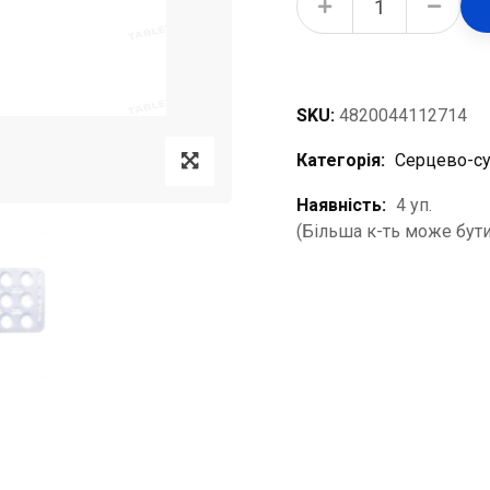
SKU:
4820044112714
Категорія:
Серцево-су
Наявність:
4 уп.
(Більша к-ть може бути