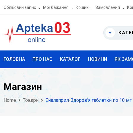
Skip
Обліковий запис
Мої бажання
Кошик
Замовлення
Ко
to
content
КАТЕ
ГОЛОВНА
ПРО НАС
КАТАЛОГ
НОВИНИ
ЯК ЗАМ
Магазин
Home
Товари
Еналаприл-Здоров’я таблетки по 10 м