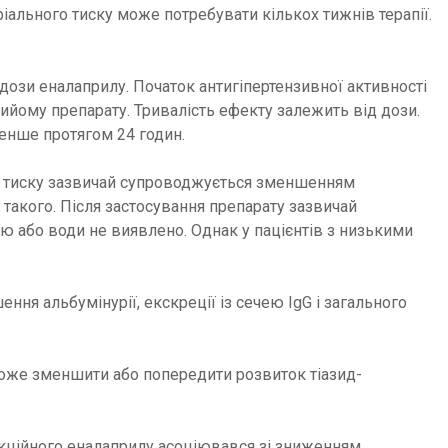
іального тиску може потребувати кількох тижнів терапії.
дози еналаприлу. Початок антигіпертензивної активності
прийому препарату. Тривалість ефекту залежить від дози.
енше протягом 24 годин.
ого тиску зазвичай супроводжується зменшенням
такого. Після застосування препарату зазвичай
ю або води не виявлено. Однак у пацієнтів з низькими
ння альбумінурії, екскреції із сечею IgG і загального
може зменшити або попередити розвиток тіазид-
’єкційного еналаприлу асоціювався зі зниженням