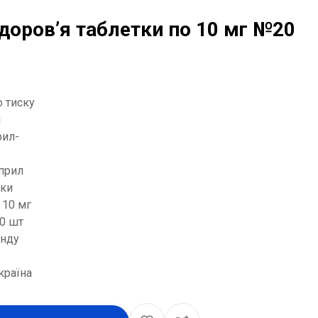
доров’я таблетки по 10 мг №20
о тиску
я
рил-
прил
тки
 10 мг
20 шт
енду
країна