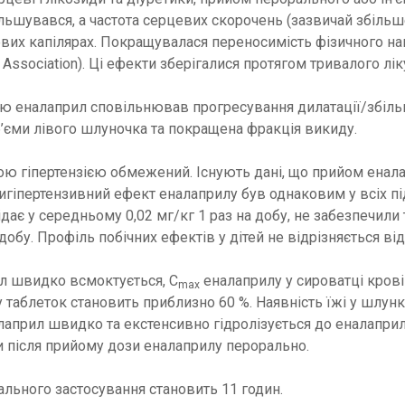
льшувався, а частота серцевих скорочень (зазвичай збільше
вих капілярах. Покращувалася переносимість фізичного н
 Association). Ці ефекти зберігалися протягом тривалого лік
тю еналаприл сповільнював прогресування дилатації/збільш
б’єми лівого шлуночка та покращена фракція викиду.
ьною гіпертензією обмежений. Існують дані, що прийом ена
іпертензивний ефект еналаприлу був однаковим у всіх підгр
овідає у середньому 0,02 мг/кг 1 раз на добу, не забезпечи
добу. Профіль побічних ефектів у дітей не відрізняється від
л швидко всмоктується, C
еналаприлу у сироватці крові
max
 таблеток становить приблизно 60 %. Наявність їжі у шлу
април швидко та екстенсивно гідролізується до еналаприла
ни після прийому дози еналаприлу перорально.
ального застосування становить 11 годин.