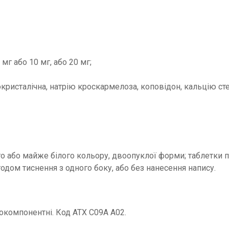
мг або 10 мг, або 20 мг;
кристалічна, натрію кроскармелоза, коповідон, кальцію сте
го або майже білого кольору, двоопуклої форми; таблетки п
дом тиснення з одного боку, або без нанесення напису.
окомпонентні. Код ATХ C09A A02.