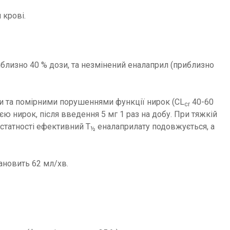
 крові.
близно 40 % дози, та незмінений еналаприл (приблизно
ими та помірними порушеннями функції нирок (CL
40-60
cr
єю нирок, після введення 5 мг 1 раз на добу. При тяжкій
остатності ефективний T
еналаприлату подовжується, а
½
ановить 62 мл/хв.