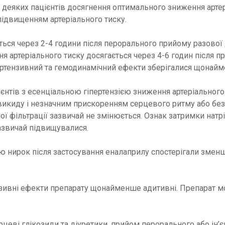
У деяких пацієнтів досягнення оптимального зниження артер
підвищенням артеріального тиску.
ься через 2-4 години після перорального прийому разової 
ня артеріального тиску досягається через 4-6 годин після 
пертензивний та гемодинамічний ефекти зберігалися щонайм
цієнтів з есенціальною гіпертензією зниження артеріальн
икиду і незначним прискоренням серцевого ритму або без 
ї фільтрації зазвичай не змінюється. Ознак затримки натрі
зазвичай підвищувалися.
ю нирок після застосування еналаприлу спостерігали зменше
нзивні ефекти препарату щонайменше адитивні. Препарат 
ерцеві глікозиди та діуретики, прийом перорального або ін