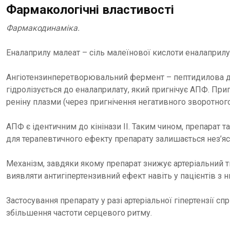
Фармакологічні властивості
Фармакодинаміка.
Еналаприлу малеат – сіль малеїнової кислоти еналаприлу, 
Ангіотензинперетворювальний фермент – пептидилова дипеп
гідролізується до еналаприлату, який пригнічує АПФ. При
реніну плазми (через пригнічення негативного зворотного
АПФ є ідентичним до кінінази II. Таким чином, препарат
для терапевтичного ефекту препарату залишається нез’я
Механізм, завдяки якому препарат знижує артеріальний т
виявляти антигіпертензивний ефект навіть у пацієнтів з 
Застосування препарату у разі артеріальної гіпертензії с
збільшення частоти серцевого ритму.