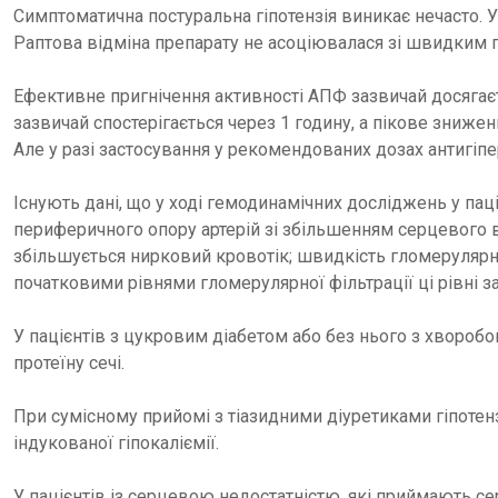
Симптоматична постуральна гіпотензія виникає нечасто. 
Раптова відміна препарату не асоціювалася зі швидким 
Ефективне пригнічення активності АПФ зазвичай досягаєт
зазвичай спостерігається через 1 годину, а пікове знижен
Але у разі застосування у рекомендованих дозах антигі
Існують дані, що у ході гемодинамічних досліджень у па
периферичного опору артерій зі збільшенням серцевого в
збільшується нирковий кровотік; швидкість гломерулярно
початковими рівнями гломерулярної фільтрації ці рівні 
У пацієнтів з цукровим діабетом або без нього з хворобо
протеїну сечі.
При сумісному прийомі з тіазидними діуретиками гіпоте
індукованої гіпокаліємії.
У пацієнтів із серцевою недостатністю, які приймають с