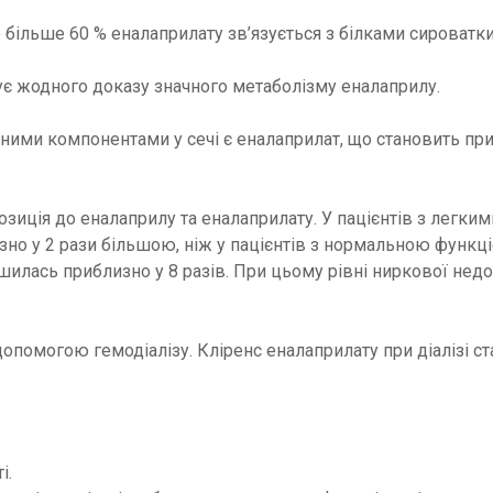
більше 60 % еналаприлату зв’язується з білками сироватки
ує жодного доказу значного метаболізму еналаприлу.
ими компонентами у сечі є еналаприлат, що становить при
озиція до еналаприлу та еналаприлату. У пацієнтів з легк
зно у 2 рази більшою, ніж у пацієнтів з нормальною функці
шилась приблизно у 8 разів. При цьому рівні ниркової нед
опомогою гемодіалізу. Кліренс еналаприлату при діалізі ст
і.