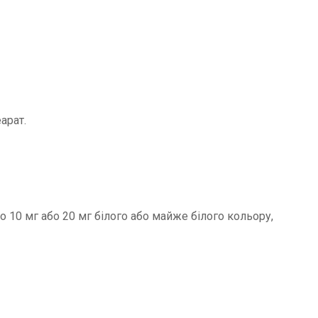
арат.
о 10 мг або 20 мг білого або майже білого кольору,