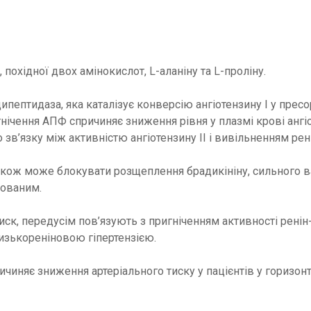
похідної двох амінокислот, L-аланіну та L-проліну.
тидаза, яка каталізує конверсію ангіотензину І у пресорн
гнічення АПФ спричиняє зниження рівня у плазмі крові ангі
 зв’язку між активністю ангіотензину ІІ і вивільненням рен
 також може блокувати розщеплення брадикініну, сильного
сованим.
иск, передусім пов’язують з пригніченням активності рені
низькореніновою гіпертензією.
причиняє зниження артеріального тиску у пацієнтів у гориз