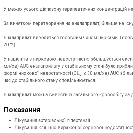
У межах усього діапазону терапевтичних концентрацій не 
За винятком перетворення на еналаприлат, більше не існ
Еналаприлат виводиться головним чином нирками. Головн
20 %).
У пацієнтів з нирковою недостатністю збільшується експ
мл/хв) AUC еналаприлату у стабільному стані була прибли
формі ниркової недостатності (CL
≤ 30 мл/хв) AUC збіль
cr
час до стабільного стану сповільнюється.
Еналаприлат можна вивести із загального кровообігу за д
Показання
Лікування артеріальної гіпертензії.
Лікування клінічно вираженої серцевої недостатност