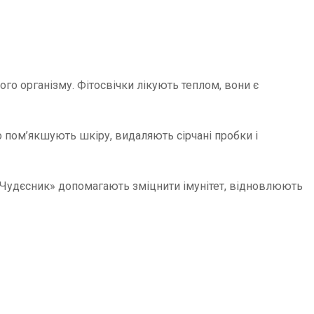
ого організму. Фітосвічки лікують теплом, вони є
пом’якшують шкіру, видаляють сірчані пробки і
и «Чудєсник» допомагають зміцнити імунітет, відновлюють