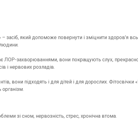
 – засіб, який допоможе повернути і зміцнити здоров’я всь
 людини.
ає ЛОР-захворюваннями, вони покращують слух, прекрасно 
в і нервових розладів.
тів, вони підходять і для дітей і для дорослих. Фітосвічк
 організм.
облеми зі сном, нервозність, стрес, хронічна втома.