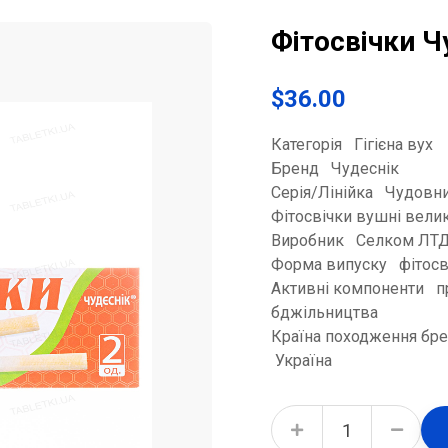
Фітосвічки Ч
$
36.00
Категорія Гігієна вух
Бренд Чудеснік
Серія/Лінійка Чудовн
Фітосвічки вушні велик
Виробник Селком ЛТД
Форма випуску фітосв
Активні компоненти п
бджільництва
Країна походження бр
Україна
Фітосвічки Чудесник вушні великі №2 quantity