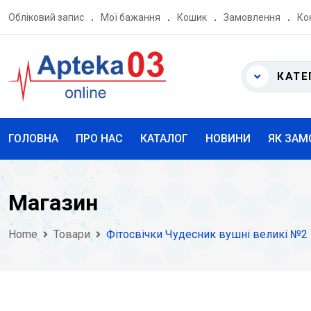
Skip
Обліковий запис
Мої бажання
Кошик
Замовлення
Ко
to
content
КАТЕ
ГОЛОВНА
ПРО НАС
КАТАЛОГ
НОВИНИ
ЯК ЗАМ
Магазин
Home
Товари
Фітосвічки Чудесник вушні великі №2