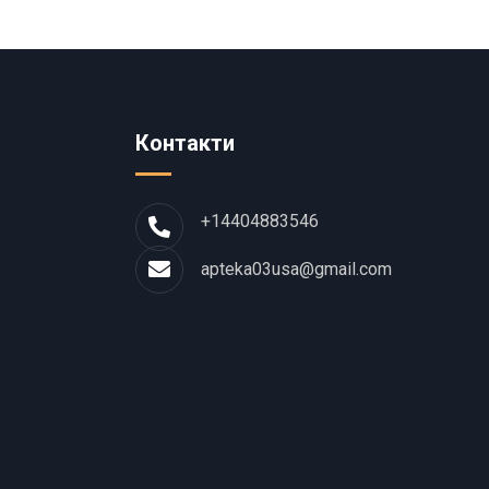
Контакти
+14404883546
apteka03usa@gmail.com