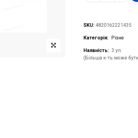
SKU:
4820162221435
Категорія:
Різне
Наявність:
3 уп.
(Більша к-ть може бути