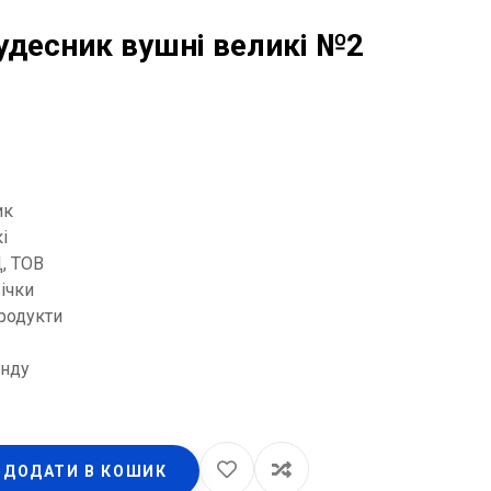
удесник вушні великі №2
ик
і
, ТОВ
ічки
родукти
енду
ДОДАТИ В КОШИК