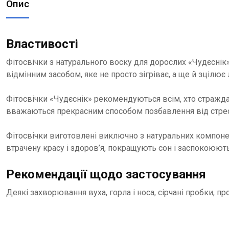
Опис
Властивості
Фітосвічки з натурального воску для дорослих «Чудєснік»
відмінним засобом, яке не просто зігріває, а ще й зцілює
Фітосвічки «Чудєснік» рекомендуються всім, хто стражд
вважаються прекрасним способом позбавлення від стресі
Фітосвічки виготовлені виключно з натуральних компонен
втрачену красу і здоров’я, покращують сон і заспокоюють
Рекомендації щодо застосування
Деякі захворювання вуха, горла і носа, сірчані пробки, пр