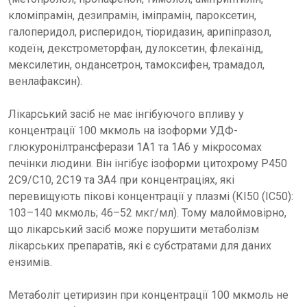
кломіпрамін, дезипрамін, іміпрамін, пароксетин,
галоперидол, рисперидон, тіоридазин, арипіпразол,
кодеїн, декстрометорфан, дулоксетин, флекаїнід,
мексилетин, ондансетрон, тамоксифен, трамадол,
венлафаксин).
Лікарський засіб не має інгібуючого впливу у
концентрації 100 мкмоль на ізоформи УДФ-
глюкуронілтрансферази 1A1 та 1A6 у мікросомах
печінки людини. Він інгібує ізоформи цитохрому P450
2C9/С10, 2C19 та ЗА4 при концентраціях, які
перевищують пікові концентрації у плазмі (КІ50 (IC50):
103–140 мкмоль; 46–52 мкг/мл). Тому малоймовірно,
що лікарський засіб може порушити метаболізм
лікарських препаратів, які є субстратами для даних
ензимів.
Метаболіт цетиризин при концентрації 100 мкмоль не