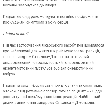
негайно звернутися до лікаря.
Пацієнтам слід рекомендувати негайно повідомляти
про будь-які симптоми з боку серця.
Шкірні реакції
Під час застосування лікарського засобу повідомлялося
про небезпечні для життя шкірні/імунологічні реакції,
такі як синдром Стівенса–Джонсона, токсичний
епідермальний некроліз, гострий генералізований
екзантематозний пустульоз або ангіоневротичний
набряк.
Пацієнтів слід інформувати про ці ознаки та симптоми,
а також слід ретельно спостерігати за пацієнтами щодо
розвитку шкірних/імунологічних реакцій. Найбільший
ризик виникнення синдрому Стівенса – Джонсона,