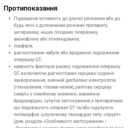
Протипоказання
Підвищена чутливість до діючої речовини або до
будь-якої з допоміжних речовин препарату,
цетиризину, інших похідних піперазину,
амінофіліну або етилендіаміну;
порфірія;
діагностоване набуте або вроджене подовження
інтервалу QT;
наявність факторів ризику подовження інтервалу
QT, включаючи діагностовані серцево-судинні
захворювання, значний дисбаланс електролітів
(гіпокаліємія, гіпомагніємія), раптову серцеву
смерть у сімейному анамнезі, виражену
брадикардію, супутнє застосування з препаратами,
що подовжують інтервал QT та/або індукують
поліморфну шлуночкову тахікардію типу «пірует»
(див. розділи «Особливості застосування» і