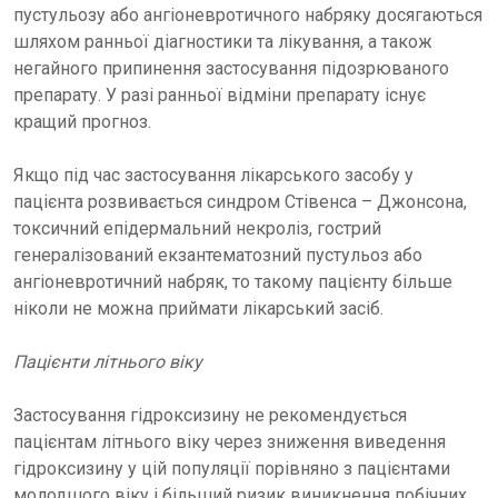
пустульозу або ангіоневротичного набряку досягаються
шляхом ранньої діагностики та лікування, а також
негайного припинення застосування підозрюваного
препарату. У разі ранньої відміни препарату існує
кращий прогноз.
Якщо під час застосування лікарського засобу у
пацієнта розвивається синдром Стівенса – Джонсона,
токсичний епідермальний некроліз, гострий
генералізований екзантематозний пустульоз або
ангіоневротичний набряк, то такому пацієнту більше
ніколи не можна приймати лікарський засіб.
Пацієнти літнього віку
Застосування гідроксизину не рекомендується
пацієнтам літнього віку через зниження виведення
гідроксизину у цій популяції порівняно з пацієнтами
молодшого віку і більший ризик виникнення побічних