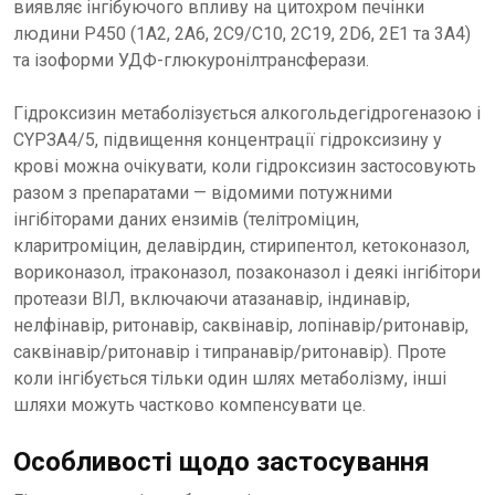
виявляє інгібуючого впливу на цитохром печінки
людини P450 (1A2, 2A6, 2C9/С10, 2C19, 2D6, 2E1 та 3A4)
та ізоформи УДФ-глюкуронілтрансферази.
Гідроксизин метаболізується алкогольдегідрогеназою і
CYРЗА4/5, підвищення концентрації гідроксизину у
крові можна очікувати, коли гідроксизин застосовують
разом з препаратами — відомими потужними
інгібіторами даних ензимів (телітроміцин,
кларитроміцин, делавірдин, стирипентол, кетоконазол,
вориконазол, ітраконазол, позаконазол і деякі інгібітори
протеази ВІЛ, включаючи атазанавір, індинавір,
нелфінавір, ритонавір, саквінавір, лопінавір/ритонавір,
саквінавір/ритонавір і типранавір/ритонавір). Проте
коли інгібується тільки один шлях метаболізму, інші
шляхи можуть частково компенсувати це.
Особливості щодо застосування