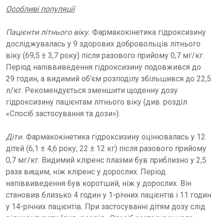
Особливі популяції
Пацієнти літнього віку.
Фармакокінетика гідроксизину
досліджувалась у 9 здорових добровольців літнього
віку (69,5 ± 3,7 року) після разового прийому 0,7 мг/кг.
Період напіввиведення гідроксизину подовжився до
29 годин, а видимий об’єм розподілу збільшився до 22,5
л/кг. Рекомендується зменшити щоденну дозу
гідроксизину пацієнтам літнього віку (див. розділ
«Спосіб застосування та дози»).
Діти.
Фармакокінетика гідроксизину оцінювалась у 12
дітей (6,1 ± 4,6 року; 22 ± 12 кг) після разового прийому
0,7 мг/кг. Видимий кліренс плазми був приблизно у 2,5
раза вищим, ніж кліренс у дорослих. Період
напіввиведення був коротший, ніж у дорослих. Він
становив близько 4 годин у 1-річних пацієнтів і 11 годин
у 14-річних пацієнтів. При застосуванні дітям дозу слід