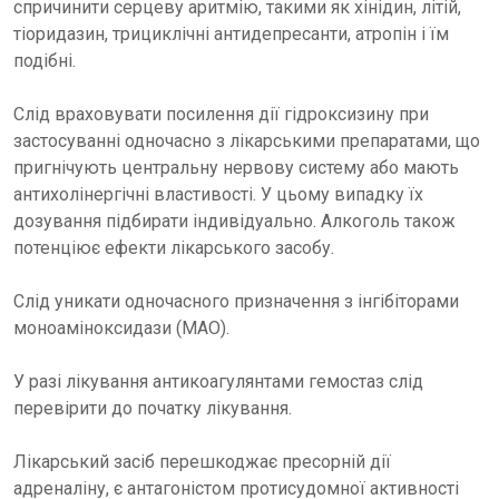
спричинити серцеву аритмію, такими як хінідин, літій,
тіоридазин, трициклічні антидепресанти, атропін і їм
подібні.
Слід враховувати посилення дії гідроксизину при
застосуванні одночасно з лікарськими препаратами, що
пригнічують центральну нервову систему або мають
антихолінергічні властивості. У цьому випадку їх
дозування підбирати індивідуально. Алкоголь також
потенціює ефекти лікарського засобу.
Слід уникати одночасного призначення з інгібіторами
моноаміноксидази (МАО).
У разі лікування антикоагулянтами гемостаз слід
перевірити до початку лікування.
Лікарський засіб перешкоджає пресорній дії
адреналіну, є антагоністом протисудомної активності