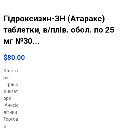
Гідроксизин-ЗН (Атаракс)
таблетки, в/плів. обол. по 25
мг №30...
$
80.00
Катего
рія
Транк
вілізат
ори
Анксіо
літики
Торгов
а