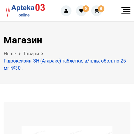
Skip
0
0
to
content
Магазин
Home
Товари
Гідроксизин-ЗН (Атаракс) таблетки, в/плів. обол. по 25
мг №30...