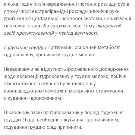
кілька годин після народження: гіпотонія, розлади рухів,
у тому числі екстрапірамідні розлади, клонічні рухи,
пригнічення центральної нервової системи, неонатальні
гіпоксичні стани або затримка сечі. Тому
лікарський
засіб протипоказаний у період вагітності.
Годування груддю.
Цетиризин, основний метаболіт
гідроксизину, проникає у грудне молоко.
Незважаючи на відсутність формального дослідження
щодо екскреції гідроксизину у грудне молоко, побічні
ефекти тяжкого ступеня були виявлені у
новонароджених/немовлят, матері яких отримували
лікування гідроксизином.
Лікарський засіб протипоказаний у період годування
груддю. Якщо необхідно лікування гідроксизином,
годування груддю слід припинити.