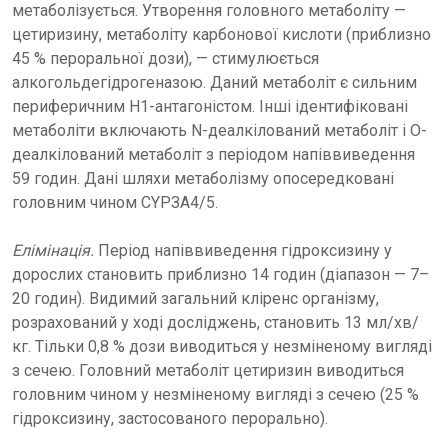
метаболізується. Утворення головного метаболіту —
цетиризину, метаболіту карбонової кислоти (приблизно
45 % пероральної дози), — стимулюється
алкогольдегідрогеназою. Даний метаболіт є сильним
периферичним Н1-антагоністом. Інші ідентифіковані
метаболіти включають N-деалкілований метаболіт і О-
деалкілований метаболіт з періодом напіввиведення
59 годин. Дані шляхи метаболізму опосередковані
головним чином СYРЗА4/5.
Елімінація.
Період напіввиведення гідроксизину у
дорослих становить приблизно 14 годин (діапазон — 7–
20 годин). Видимий загальний кліренс організму,
розрахований у ході досліджень, становить 13 мл/хв/
кг. Тільки 0,8 % дози виводиться у незміненому вигляді
з сечею. Головний метаболіт цетиризин виводиться
головним чином у незміненому вигляді з сечею (25 %
гідроксизину, застосованого перорально).