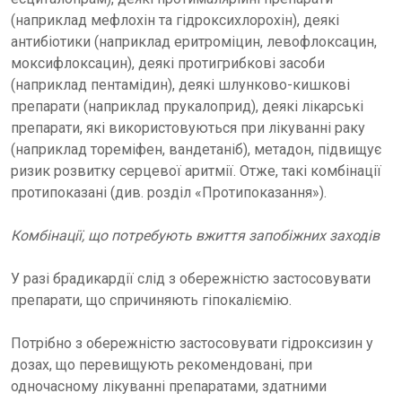
(наприклад мефлохін та гідроксихлорохін), деякі
антибіотики (наприклад еритроміцин, левофлоксацин,
моксифлоксацин), деякі протигрибкові засоби
(наприклад пентамідин), деякі шлунково-кишкові
препарати (наприклад прукалоприд), деякі лікарські
препарати, які використовуються при лікуванні раку
(наприклад тореміфен, вандетаніб), метадон, підвищує
ризик розвитку серцевої аритмії. Отже, такі комбінації
протипоказані (див. розділ «Протипоказання»).
Комбінації, що потребують вжиття запобіжних заходів
У разі брадикардії слід з обережністю застосовувати
препарати, що спричиняють гіпокаліємію.
Потрібно з обережністю застосовувати гідроксизин у
дозах, що перевищують рекомендовані, при
одночасному лікуванні препаратами, здатними