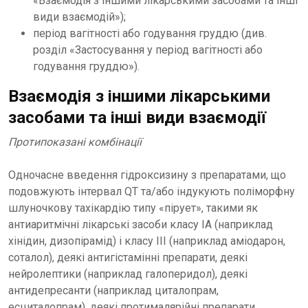
«Взаємодія з іншими лікарськими засобами та інші
види взаємодій»);
період вагітності або годування груддю (див.
розділ «Застосування у період вагітності або
годування груддю»).
Взаємодія з іншими лікарськими
засобами та інші види взаємодії
Протипоказані комбінації
Одночасне введення гідроксизину з препаратами, що
подовжують інтервал QT та/або індукують поліморфну
шлуночкову тахікардію типу «пірует», такими як
антиаритмічні лікарські засоби класу IA (наприклад
хінідин, дизопірамід) і класу III (наприклад аміодарон,
соталол), деякі антигістамінні препарати, деякі
нейролептики (наприклад галоперидол), деякі
антидепресанти (наприклад циталопрам,
есциталопрам), деякі протималярійні препарати