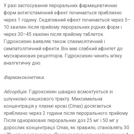
У разі застосування пероральних фармацевтичних
форм антигістамінний ефект починається приблизно
через 1 годину. Седативний ефект починається через 5–
10 хвилин після прийому пероральних рідких форм і
через 30–45 хвилин після прийому таблеток.
Гідроксизин виявляє також спазмолітичний і
симпатолітичний ефекти. Він має слабкий афінітет до
мускаринових рецепторів. Гідроксизин чинить м’яку
аналгетичну дію.
Фармакокінетика.
Абсорбція.
Гідроксизин швидко всмоктується зі
шлунково-кишкового тракту. Максимальна
концентрація у плазмі крові (Сmах) досягається
приблизно через 2 години після перорального прийому.
Після одноразових пероральних доз 25 мг і 50 мг у
дорослих концентрації Сmах, як правило, становлять 30