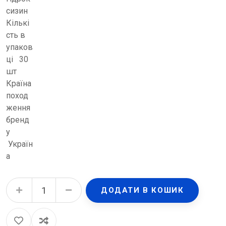
сизин
Кількі
сть в
упаков
ці 30
шт
Країна
поход
ження
бренд
у
Україн
а
Гідроксизин-ЗН (Атаракс) таблетки, в/плів. обол. по 25 мг №30 (10х3) quantity
ДОДАТИ В КОШИК