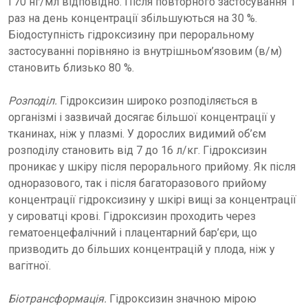
і 70 нг/мл відповідно. Після повторного застосування 1
раз на день концентрації збільшуються на 30 %.
Біодоступність гідроксизину при пероральному
застосуванні порівняно із внутрішньом’язовим (в/м)
становить близько 80 %.
Розподіл.
Гідроксизин широко розподіляється в
організмі і зазвичай досягає більшої концентрації у
тканинах, ніж у плазмі. У дорослих видимий об’єм
розподілу становить від 7 до 16 л/кг. Гідроксизин
проникає у шкіру після перорального прийому. Як після
одноразового, так і після багаторазового прийому
концентрації гідроксизину у шкірі вищі за концентрації
у сироватці крові. Гідроксизин проходить через
гематоенцефалічний і плацентарний бар’єри, що
призводить до більших концентрацій у плода, ніж у
вагітної.
Біотрансформація.
Гідроксизин значною мірою