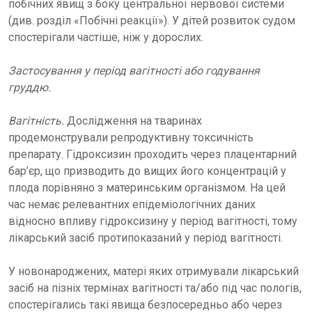
побічних явищ з боку центральної нервової системи
(див. розділ «Побічні реакції»). У дітей розвиток судом
спостерігали частіше, ніж у дорослих.
Застосування у період вагітності або годування
груддю.
Вагітність.
Дослідження на тваринах
продемонстрували репродуктивну токсичність
препарату. Гідроксизин проходить через плацентарний
бар’єр, що призводить до вищих його концентрацій у
плода порівняно з материнським організмом. На цей
час немає релевантних епідеміологічних даних
відносно впливу гідроксизину у період вагітності, тому
лікарський засіб протипоказаний у період вагітності.
У новонароджених, матері яких отримували лікарський
засіб на пізніх термінах вагітності та/або під час пологів,
спостерігались такі явища безпосередньо або через