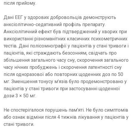
після прийому.
Дані ЕЕГ у здорових добровольців демонструють
анксіолітично-седативний профіль препарату.
Анксіолітичний ефект був підтверджений у хворих при
використанні різноманітних класичних психометричних
тестів. Дані полісомнографії у пацієнтів у стані тривоги і
пацієнтів, які страждають безсонням, свідчать про
збільшення загального часу сну, скорочення загального
часу нічних пробуджень і скорочення латентності сну
після одноразової або повторних щоденних доз по 50
мг. Зменшення тонусу м’язів було продемонстровано у
пацієнтів у стані тривоги при застосуванні щоденної
дози 3 × 50 мг.
Не спостерігалося порушень пам’яті. Не було симптомів
або ознак відміни після 4 тижнів лікування у пацієнтів у
стані тривоги.