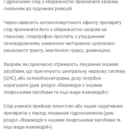
Гідроксизин слід з обережністю призначати хворим,
схильним до судомних реакцій.
Через наявність антихолінергічного ефекту препарату
слід призначати його з обережністю хворим на
глаукому, гіпертрофію простати, з утрудненим
сечовиділенням, зниженою моторикою шлунково-
кишкового тракту, міастенією гравіс, деменцією.
Хворим, які одночасно отримують лікування іншими
засобами, що пригнічують центральну нервову систему
(ЦНС), або холіноблокаторами, дозу потрібно
коригувати (див. розділ «Взаємодія з іншими
лікарськими засобами та інші види взаємодій»).
Слід уникати прийому алкоголю або інших седативних
препаратів у період лікування гідроксизином (див.
розділ «Взаємодія з іншими лікарськими засобами та
інші види взаємодій»).