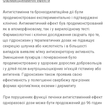
Фармакодинамічні ефекти
Антигістамінна та бронходилатаційна дії були
продемонстровані експериментально і підтверджені
клінічно. Антиеметичний ефект був продемонстрований
як в апоморфіновому, так і у верилоїдному тесті.
Фармакологічні і клінічні дослідження свідчать про те,
що гідроксизин у терапевтичних дозах не підвищує
секрецію шлунка або кислотність і в більшості
випадків виявляє м’яку антисекреторну активність.
Зменшення пухирців і почервоніння було
продемонстровано у здорових дорослих добровольців
і у дітей після внутрішньошкірних ін’єкцій гістаміну або
антигенів. Гідроксизин також проявив свою
ефективність у полегшенні свербежу при різних
формах кропив’янки, екземи і дерматиту.
При порушеннях функції печінки антигістамінний ефект
одноразової дози може бути продовжений до 96 годин