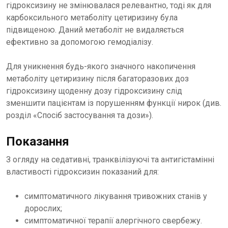
гідроксизину не змінювалася релевантно, тоді як для
карбоксильного метаболіту цетиризину була
підвищеною. Даний метаболіт не видаляється
ефективно за допомогою гемодіалізу.
Для уникнення будь-якого значного накопичення
метаболіту цетиризину після багаторазових доз
гідроксизину щоденну дозу гідроксизину слід
зменшити пацієнтам із порушенням функції нирок (див.
розділ «Спосіб застосування та дози»).
Показання
З огляду на седативні, транквілізуючі та антигістамінні
властивості гідроксизин показаний для:
симптоматичного лікування тривожних станів у
дорослих;
симптоматичної терапії алергічного свербежу.