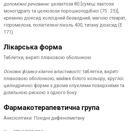
допоміжні речовини:
целактоза 80 [суміш лактози
моногідрату та целюлози порошкоподібної (75 : 25)],
кремнію діоксид колоїдний безводний, магнію стеарат,
гіпромелоза, поліетиленгліколь 400, титану діоксид (Е
171).
Лікарська форма
Таблетки, вкриті плівковою оболонкою.
Основні фізико-хімічні властивості:
таблетки, вкриті
плівковою оболонкою, майже білого кольору, круглої
циліндричної форми з двома опуклими поверхнями та
ділильною рискою з одного боку.
Фармакотерапевтична група
Анксіолітики. Похідні дифенілметану.