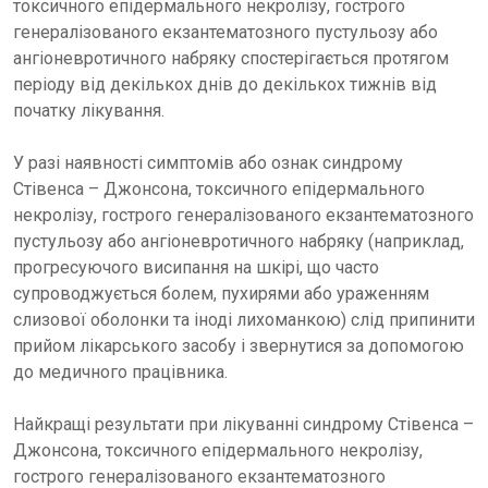
токсичного епідермального некролізу, гострого
генералізованого екзантематозного пустульозу або
ангіоневротичного набряку спостерігається протягом
періоду від декількох днів до декількох тижнів від
початку лікування.
У разі наявності симптомів або ознак синдрому
Стівенса – Джонсона, токсичного епідермального
некролізу, гострого генералізованого екзантематозного
пустульозу або ангіоневротичного набряку (наприклад,
прогресуючого висипання на шкірі, що часто
супроводжується болем, пухирями або ураженням
слизової оболонки та іноді лихоманкою) слід припинити
прийом лікарського засобу і звернутися за допомогою
до медичного працівника.
Найкращі результати при лікуванні синдрому Стівенса –
Джонсона, токсичного епідермального некролізу,
гострого генералізованого екзантематозного