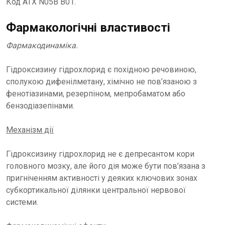
Код АТХ N05B B01.
Фармакологічні властивості
Фармакодинаміка.
Гідроксизину гідрохлорид є похідною речовиною,
сполукою дифенілметану, хімічно не пов’язаною з
фенотіазинами, резерпіном, мепробаматом або
бензодіазепінами.
Механізм дії
Гідроксизину гідрохлорид не є депресантом кори
головного мозку, але його дія може бути пов’язана з
пригніченням активності у деяких ключових зонах
субкортикальної ділянки центральної нервової
системи.