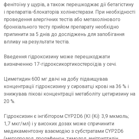
фенітоїну у щурів, а також перешкоджає дії бетагістину
і препаратів-блокаторів холінестерази. При необхідності
проведення алергічних тестів або метахолінового
бронхіального тесту прийом препарату необхідно
припинити за 5 днів до досліджень для запобігання
впливу на результати тестів.
Введення гідроксизину може перешкоджати
визначенню 17-гідроксикортикостероїдів у сечі.
Циметидин 600 мг двічі на добу підвищував
концентрації гідроксизину у сироватці крові на 36 % і
знижував пікові концентрації метаболіту цетиризину на
20 %.
Гідроксизин є інгібітором CYP2D6 (КІ (Ki): 3,9 мкмоль;
1,7 мкг/мл) і у високих дозах може спричинити
медикаментозну взаємодію з субстратами CYP2D6
(метопролол, пропафенон, тимолол, амітриптилін,