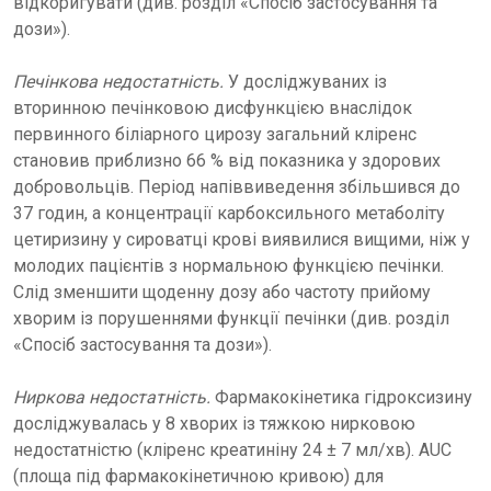
відкоригувати (див. розділ «Спосіб застосування та
дози»).
Печінкова недостатність.
У досліджуваних із
вторинною печінковою дисфункцією внаслідок
первинного біліарного цирозу загальний кліренс
становив приблизно 66 % від показника у здорових
добровольців. Період напіввиведення збільшився до
37 годин, а концентрації карбоксильного метаболіту
цетиризину у сироватці крові виявилися вищими, ніж у
молодих пацієнтів з нормальною функцією печінки.
Слід зменшити щоденну дозу або частоту прийому
хворим із порушеннями функції печінки (див. розділ
«Спосіб застосування та дози»).
Ниркова недостатність.
Фармакокінетика гідроксизину
досліджувалась у 8 хворих із тяжкою нирковою
недостатністю (кліренс креатиніну 24 ± 7 мл/хв). АUС
(площа під фармакокінетичною кривою) для