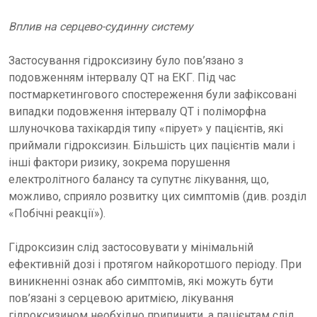
Вплив на серцево-судинну систему
Застосування гідроксизину було пов’язано з
подовженням інтервалу QT на ЕКГ. Під час
постмаркетингового спостереження були зафіксовані
випадки подовження інтервалу QT і поліморфна
шлуночкова тахікардія типу «пірует» у пацієнтів, які
приймали гідроксизин. Більшість цих пацієнтів мали і
інші фактори ризику, зокрема порушення
електролітного балансу та супутнє лікування, що,
можливо, сприяло розвитку цих симптомів (див. розділ
«Побічні реакції»).
Гідроксизин слід застосовувати у мінімальній
ефективній дозі і протягом найкоротшого періоду. При
виникненні ознак або симптомів, які можуть бути
пов’язані з серцевою аритмією, лікування
гідроксизином необхідно припинити, а пацієнтам слід