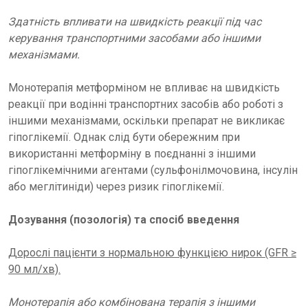
Здатність впливати на швидкість реакції під час
керування транспортними засобами або іншими
механізмами.
Монотерапія метформіном не впливає на швидкість
реакції при водінні транспортних засобів або роботі з
іншими механізмами, оскільки препарат не викликає
гіпоглікемії. Однак слід бути обережним при
використанні метформіну в поєднанні з іншими
гіпоглікемічними агентами (сульфонілмочовина, інсулін
або меглітиніди) через ризик гіпоглікемії.
Дозування (позологія) та спосіб введення
Дорослі пацієнти з нормальною функцією нирок (GFR ≥
90 мл/хв).
Монотерапія або комбінована терапія з іншими