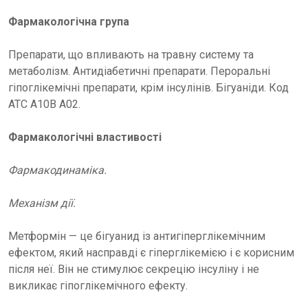
Фармакологічна група
Препарати, що впливають на травну систему та
метаболізм. Антидіабетичні препарати. Пероральні
гіпоглікемічні препарати, крім інсулінів. Бігуаніди. Код
ATC A10B A02.
Фармакологічні властивості
Фармакодинаміка.
Механізм дії.
Метформін — це бігуанид із антигіперглікемічним
ефектом, який насправді є гіперглікемією і є корисним
після неї. Він не стимулює секрецію інсуліну і не
викликає гіпоглікемічного ефекту.