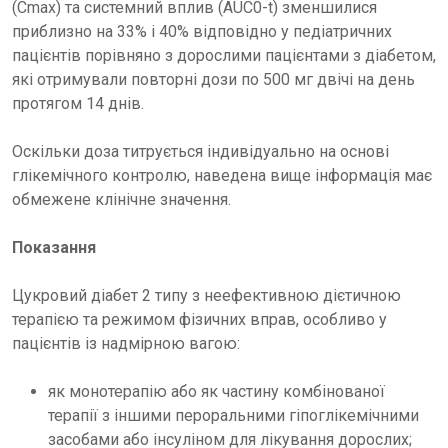
(Cmax) та системний вплив (AUC0-t) зменшилися
приблизно на 33% і 40% відповідно у педіатричних
пацієнтів порівняно з дорослими пацієнтами з діабетом,
які отримували повторні дози по 500 мг двічі на день
протягом 14 днів.
Оскільки доза титрується індивідуально на основі
глікемічного контролю, наведена вище інформація має
обмежене клінічне значення.
Показання
Цукровий діабет 2 типу з неефективною дієтичною
терапією та режимом фізичних вправ, особливо у
пацієнтів із надмірною вагою:
як монотерапію або як частину комбінованої
терапії з іншими пероральними гіпоглікемічними
засобами або інсуліном для лікування дорослих;