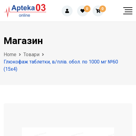
Skip
0
0
to
content
Магазин
Home
Товари
Глюкофаж таблетки, в/плів. обол. по 1000 мг №60
(15х4)