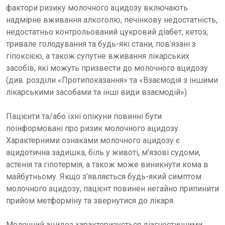
фактори ризику молочного ацидозу включають
надмірне вживання алкоголю, печінкову недостатність,
недостатньо контрольований цукровий діабет, кетоз,
тривале голодування та будь-які стани, пов’язані з
гіпоксією, а також супутне вживання лікарських
засобів, які можуть призвести до молочного ацидозу
(див. розділи «Протипоказання» та «Взаємодія з іншими
лікарськими засобами та інші види взаємодій»).
Пацієнти та/або їхні опікуни повинні бути
поінформовані про ризик молочного ацидозу.
Характерними ознаками молочного ацидозу є
ацидотична задишка, біль у животі, м’язові судоми,
астенія та гіпотермія, а також може виникнути кома в
майбутньому. Якщо з’являється будь-який симптом
молочного ацидозу, пацієнт повинен негайно припинити
прийом метформіну та звернутися до лікаря.
Молочний ацидоз характеризується діагностичними