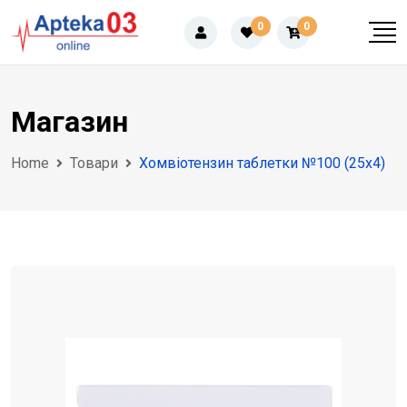
Skip
0
0
to
content
Магазин
Home
Товари
Хомвіотензин таблетки №100 (25х4)