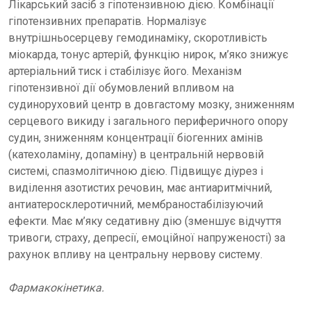
Лікарський засіб з гіпотензивною дією. Комбінації
гіпотензивних препаратів. Нормалізує
внутрішньосерцеву гемодинаміку, скоротливість
міокарда, тонус артерій, функцію нирок, м’яко знижує
артеріальний тиск і стабілізує його. Механізм
гіпотензивної дії обумовлений впливом на
судиноруховий центр в довгастому мозку, зниженням
серцевого викиду і загального периферичного опору
судин, зниженням концентрації біогенних амінів
(катехоламіну, допаміну) в центральній нервовій
системі, спазмолітичною дією. Підвищує діурез і
виділення азотистих речовин, має антиаритмічний,
антиатеросклеротичний, мембраностабілізуючий
ефекти. Має м’яку седативну дію (зменшує відчуття
тривоги, страху, депресії, емоційної напруженості) за
рахунок впливу на центральну нервову систему.
Фармакокінетика.