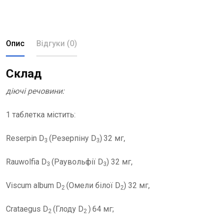
Опис
Відгуки (0)
Склад
діючі речовини:
1 таблетка містить:
Reserpin D
(Резерпіну D
)
32 мг,
3
3
Rauwolfia D
(Раувольфії D
) 32 мг,
3
3
Viscum album D
(Омели білої D
) 32 мг,
2
2
Crataegus D
(Глоду D
)
64 мг;
2
2