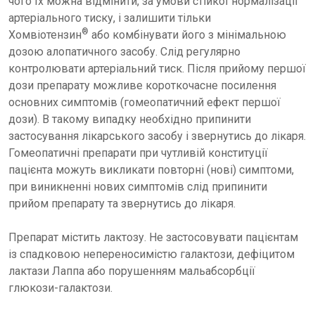
чого їх можна відмінити, за умови стійкої нормалізації
артеріального тиску, і залишити тільки
®
Хомвіотензин
або комбінувати його з мінімальною
дозою алопатичного засобу. Слід регулярно
контролювати артеріальний тиск. Після прийому першої
дози препарату можливе короткочасне посилення
основних симптомів (гомеопатичний ефект першої
дози). В такому випадку необхідно припинити
застосування лікарського засобу і звернутись до лікаря.
Гомеопатичні препарати при чутливій конституції
пацієнта можуть викликати повторні (нові) симптоми,
при виникненні нових симптомів слід припинити
прийом препарату та звернутись до лікаря.
Препарат містить лактозу. Не застосовувати пацієнтам
із спадковою непереносимістю галактози, дефіцитом
лактази Лаппа або порушенням мальабсорбції
глюкози-галактози.