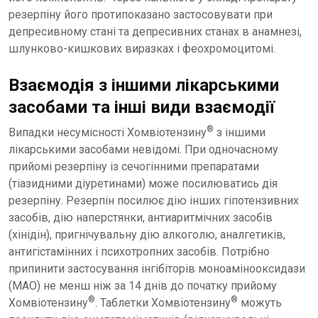
резерпіну його протипоказано застосовувати при
депресивному стані та депресивних станах в анамнезі,
шлунково-кишкових виразках і феохромоцитомі.
Взаємодія з іншими лікарськими
засобами та інші види взаємодії
®
Випадки несумісності Хомвіотензину
з іншими
лікарськими засобами невідомі. При одночасному
прийомі резерпіну із сечогінними препаратами
(тіазидними діуретинами) може посилюватись дія
резерпіну. Резерпін посилює дію інших гіпотензивних
засобів, дію наперстянки, антиаритмічних засобів
(хінідін), пригнічувальну дію алкоголю, аналгетиків,
антигістамінних і психотропних засобів. Потрібно
припинити застосування інгібіторів моноамінооксидази
(МАО) не менш ніж за 14 днів до початку прийому
®
®
Хомвіотензину
. Таблетки Хомвіотензину
можуть