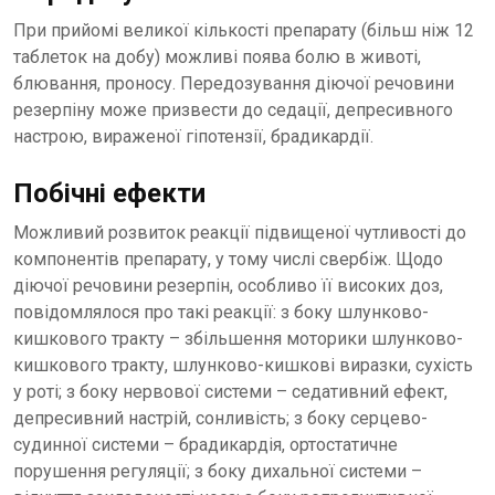
При прийомі великої кількості препарату (більш ніж 12
таблеток на добу) можливі поява болю в животі,
блювання, проносу. Передозування діючої речовини
резерпіну може призвести до седації, депресивного
настрою, вираженої гіпотензії, брадикардії.
Побічні ефекти
Можливий розвиток реакції підвищеної чутливості до
компонентів препарату, у тому числі свербіж. Щодо
діючої речовини резерпін, особливо її високих доз,
повідомлялося про такі реакції: з боку шлунково-
кишкового тракту – збільшення моторики шлунково-
кишкового тракту, шлунково-кишкові виразки, сухість
у роті; з боку нервової системи – седативний ефект,
депресивний настрій, сонливість; з боку серцево-
судинної системи – брадикардія, ортостатичне
порушення регуляції; з боку дихальної системи –