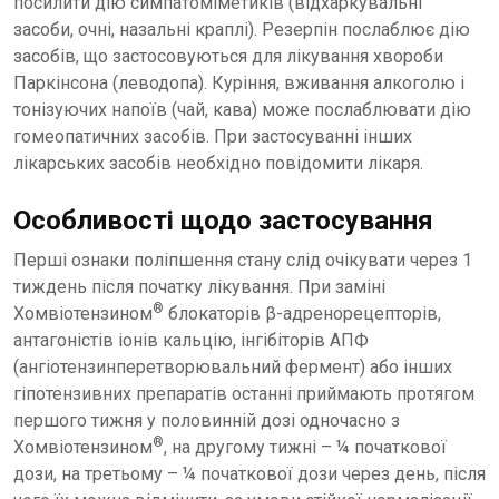
посилити дію симпатоміметиків (відхаркувальні
засоби, очні, назальні краплі). Резерпін послаблює дію
засобів, що застосовуються для лікування хвороби
Паркінсона (леводопа). Куріння, вживання алкоголю і
тонізуючих напоїв (чай, кава) може послаблювати дію
гомеопатичних засобів. При застосуванні інших
лікарських засобів необхідно повідомити лікаря.
Особливості щодо застосування
Перші ознаки поліпшення стану слід очікувати через 1
тиждень після початку лікування. При заміні
®
Хомвіотензином
блокаторів β-адренорецепторів,
антагоністів іонів кальцію, інгібіторів АПФ
(ангіотензинперетворювальний фермент) або інших
гіпотензивних препаратів останні приймають протягом
першого тижня у половинній дозі одночасно з
®
Хомвіотензином
, на другому тижні – ¼ початкової
дози, на третьому – ¼ початкової дози через день, після