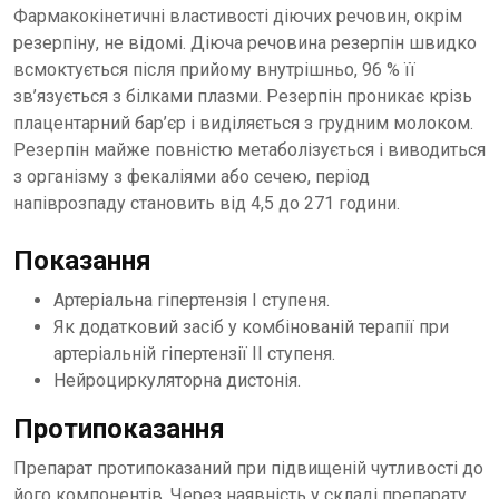
Фармакокінетичні властивості діючих речовин, окрім
резерпіну, не відомі. Діюча речовина резерпін швидко
всмоктується після прийому внутрішньо, 96 % її
зв’язується з білками плазми. Резерпін проникає крізь
плацентарний бар’єр і виділяється з грудним молоком.
Резерпін майже повністю метаболізується і виводиться
з організму з фекаліями або сечею, період
напіврозпаду становить від 4,5 до 271 години.
Показання
Артеріальна гіпертензія Ι ступеня.
Як додатковий засіб у комбінованій терапії при
артеріальній гіпертензії ΙΙ ступеня.
Нейроциркуляторна дистонія.
Протипоказання
Препарат протипоказаний при підвищеній чутливості до
його компонентів. Через наявність у складі препарату