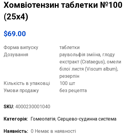
Хомвіотензин таблетки №100
(25х4)
$
69.00
Форма випуску
таблетки
Дозування
раувольфія зміїна, глоду
екстракт (Crataegus), омели
білої листя (Viscum album),
резерпін
Кількість в упаковці
100 шт
Умови продажу
без рецепта
SKU:
4000230001040
Категорія:
Гомеопатія
,
Серцево-судинна система
Наявність:
0 Немає в наявності