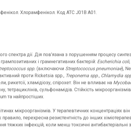
мфенікол. Хлорамфенікол. Код ATC J01B A01.
о спектра дії. Дія пов’язана з порушенням процесу синтезу 
 грампозитивних і грамнегативних бактерій:
Escherichia coli
treptococcus spp.
(включаючи
Streptococcus pneumoniae
), N
активний проти Ricketsia spp.,
Treponema spp., Chlamydia spp
ли, рикетсії, хламідіозу, спірохет. Він не впливає на
Mycobac
іну, тетрациклінів, сульфонамідів. Стійкість мікроорганізм
ium та найпростіших.
ітинах мікроорганізмів. У терапевтичних концентраціях він
як правило, перехресна резистентність до інших хіміотерапе
ння тяжких інфекцій, коли менш токсичні антибактеріальні