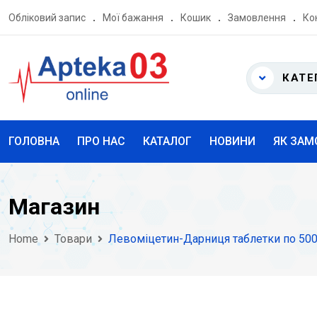
Skip
Обліковий запис
Мої бажання
Кошик
Замовлення
Ко
to
content
КАТЕ
ГОЛОВНА
ПРО НАС
КАТАЛОГ
НОВИНИ
ЯК ЗАМ
Магазин
Home
Товари
Левоміцетин-Дарниця таблетки по 50