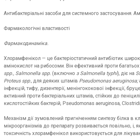
Антибактеріальні засоби для системного застосування. А
Фармакологічні властивості
Фармакодинаміка.
Хлорамфенікол — це бактеріостатичний антибіотик широког
амінокислот на рибосоми. Він ефективний проти багатьох
spp., Salmonella spp.
(включно
з Salmonella typhi
), діє на
S
Proteus spp
., для деяких штамів
Pseudomonas aeruginosa;
інфекцій, тифу, дизентерії, менінгококової інфекції, бруце
активний проти бактеріальних штамів, стійких до пеніцил
кислотостійких бактерій, Pseudomonas aeruginosa, Clostrid
Механізм дії зумовлений пригніченням синтезу білка в кл
мікроорганізмів до препарату розвивається повільно, і, 
токсичність хлорамфенікол використовується для лікува