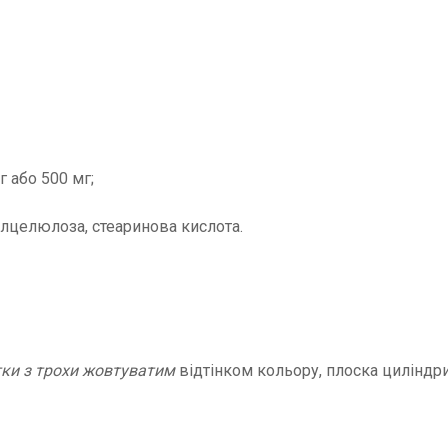
 або 500 мг;
лцелюлоза, стеаринова кислота.
летки з трохи жовтуватим
відтінком кольору, плоска циліндр