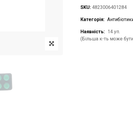
SKU:
4823006401284
Категорія:
Антибіотик
Наявність:
14 уп.
(Більша к-ть може бути