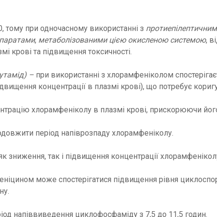
, тому при одночасному використанні з
протиепілептичним
епаратами
,
метаболізованими цією окисленою системою
, 
мі крові та підвищення токсичності.
бутамід) –
при використанні з хлорамфеніколом спостерігає
підвищення концентрації в плазмі крові), що потребує кориг
трацію хлорамфеніколу в плазмі крові, прискорюючи його 
довжити період напіврозпаду хлорамфеніколу.
як зниження, так і підвищення концентрації хлорамфеніколу
ніцином може спостерігатися підвищення рівня циклоспорин
ну.
од напіввиведення циклофосфаміду з 7,5 до 11,5 годин.