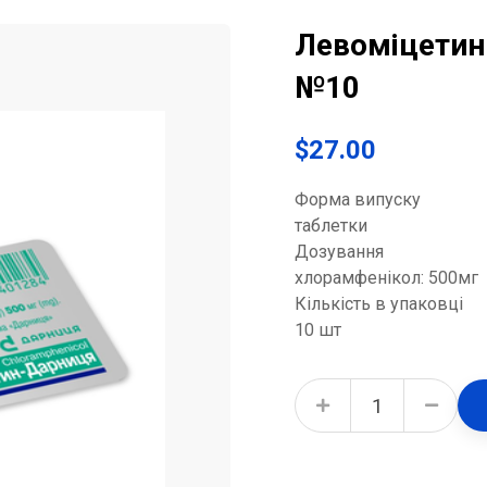
Левоміцетин
№10
$
27.00
Форма випуску
таблетки
Дозування
хлорамфенікол: 500мг
Кількість в упаковці
10 шт
Левоміцетин-Дарниця таблетки по 500 мг №10 quantity