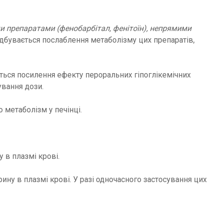
и препаратами (фенобарбітал, фенітоїн), непрямими
відбувається послаблення метаболізму цих препаратів,
ться посилення ефекту пероральних гіпоглікемічних
ування дози.
метаболізм у печінці.
 в плазмі крові.
у в плазмі крові. У разі одночасного застосування цих