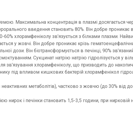
емою. Максимальна концентрація в плазмі досягається чере
перорального введення становить 80%. Він добре проникає в
50-60% хлорамфеніколу зв’язується з білками плазми. Найв
гається у жовчі. Він добре проникає крізь гематоенцефаліч
оральної дози. Він біотрансформується в печінці, 90% зв’яз
смоктуванням. Сукцинат натрію натрію гідролізується у вільно
я зв’язування хлорамфеніколу, що призводить до накопич
нику під впливом кишкових бактерій хлорамфенікол гідролі
неактивних метаболітів), частково з жовчю (до 30% від до
ю нирок і печінки становить 1,5-3,5 години, при нирковій 