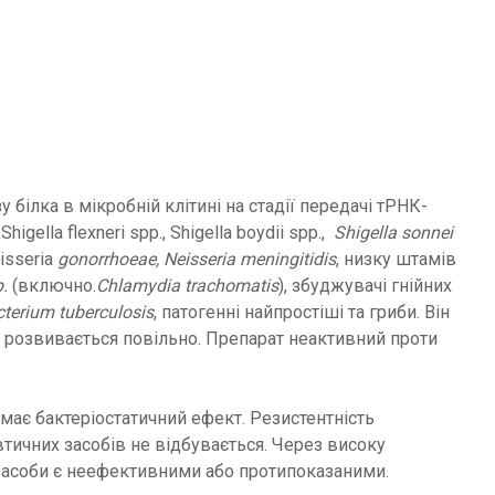
білка в мікробній клітині на стадії передачі тРНК-
, Shigella flexneri spp., Shigella boydii spp.,
Shigella sonnei
eisseria
gonorrhoeae, Neisseria meningitidis
, низку штамів
.
(включно.
Chlamydia trachomatis
), збуджувачі гнійних
terium tuberculosis
, патогенні найпростіші та гриби. Він
ів розвивається повільно. Препарат неактивний проти
 має бактеріостатичний ефект. Резистентність
втичних засобів не відбувається. Через високу
 засоби є неефективними або протипоказаними.