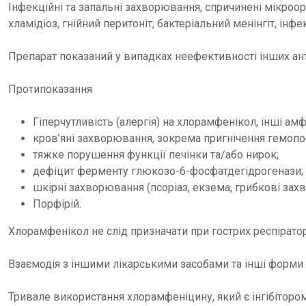
Інфекційні та запальні захворювання, спричинені мікроорг
хламідіоз, гнійний перитоніт, бактеріальний менінгіт, інф
Препарат показаний у випадках неефективності інших ан
Протипоказання
Гіперчутливість (алергія) на хлорамфенікол, інші ам
кров’яні захворювання, зокрема пригнічення гемопо
тяжке порушення функції печінки та/або нирок;
дефіцит ферменту глюкозо-6-фосфатдегідрогенази;
шкірні захворювання (псоріаз, екзема, грибкові зах
Порфірій.
Хлорамфенікол не слід призначати при гострих респіратор
Взаємодія з іншими лікарськими засобами та інші форми
Тривале використання хлорамфеніцину, який є інгібіторо