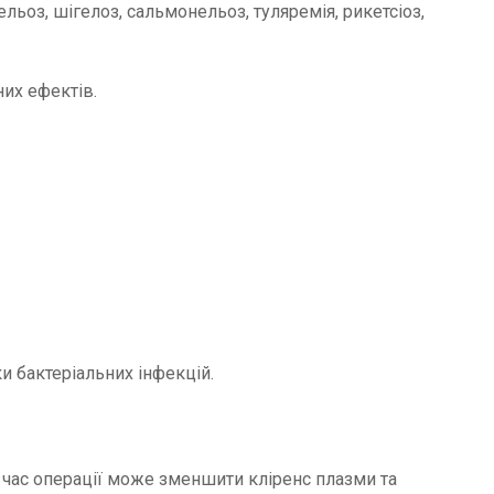
ельоз, шігелоз, сальмонельоз, туляремія, рикетсіоз,
их ефектів.
и бактеріальних інфекцій.
д час операції може зменшити кліренс плазми та