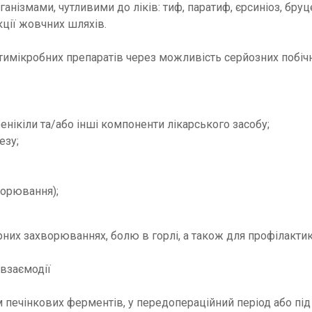
анізмами, чутливими до ліків: тиф, паратиф, єрсиніоз, бруц
екції жовчних шляхів.
тимікробних препаратів через можливість серйозних побічн
фенікіли та/або інші компоненти лікарського засобу;
езу;
ворювання);
них захворюваннях, болю в горлі, а також для профілактик
 взаємодії
м печінкових ферментів, у передопераційний період або пі