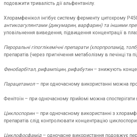
подовжити тривалість дії альфентанілу.
Хлорамфенікол інгібує систему ферменту цитохрому P450
антикоагулянтами (дикумарин, варфарин) та іншими пр
уповільнення виведення, підвищення концентрації в плаз
Пероральні гіпоглікемічні препарати (хлорпропамід, тол
препаратів (через пригнічення метаболізму в печінці та 
Фенобарбітал, рифампіцин, рифабутин
– знижують концен
Парацетамол
– при одночасному використанні можна про
Фенітоїн – при одночасному прийомі можна спостерігати 
Циклоспорин
– при одночасному використанні з хлорамфе
препаратів слід контролювати концентрацію циклоспори
Циклофосфамід
– одночасне використання подовжує пері