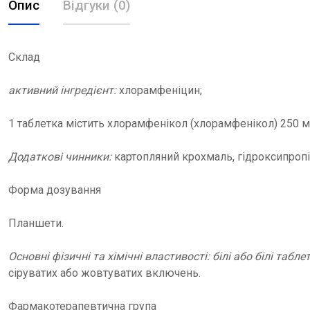
Опис
Відгуки (0)
Склад
активний інгредієнт:
хлорамфеніцин;
1 таблетка містить хлорамфенікол (хлорамфенікол) 250 мг
Додаткові чинники:
картопляний крохмаль, гідроксипропі
Форма дозування
Планшети.
Основні фізичні та хімічні властивості: білі або білі таб
сіруватих або жовтуватих включень.
Фармакотерапевтична група