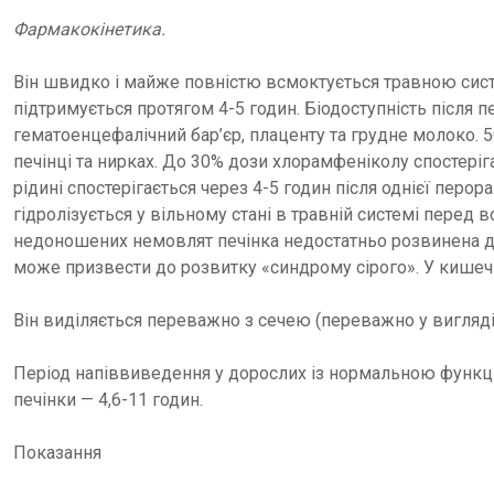
Фармакокінетика.
Він швидко і майже повністю всмоктується травною сист
підтримується протягом 4-5 годин. Біодоступність після 
гематоенцефалічний бар’єр, плаценту та грудне молоко. 
печінці та нирках. До 30% дози хлорамфеніколу спостері
рідині спостерігається через 4-5 годин після однієї пер
гідролізується у вільному стані в травній системі перед в
недоношених немовлят печінка недостатньо розвинена дл
може призвести до розвитку «синдрому сірого». У кишеч
Він виділяється переважно з сечею (переважно у вигляді 
Період напіввиведення у дорослих із нормальною функціє
печінки — 4,6-11 годин.
Показання