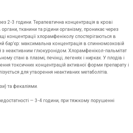
з 2-3 години. Терапевтична концентрація в крові
 органи, тканини та рідини організму, проникає через
ищі концентрації хлорамфеніколу спостерігаються в
ний бар’єр: максимальна концентрація в спинномозковій
аний з неактивним глюкуронідом. Хлорамфенікол-пальмітат
му стані в плазмі, печінці, легенях і нирках. У плодів і
ення токсичних концентрацій активної форми препарату і
зується для утворення неактивних метаболітів.
зи) та фекаліями.
недостатності — 3-4 години, при тяжкому порушенні