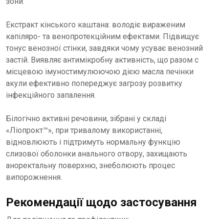
зони.
Екстракт кінського каштана: володіє вираженим
капіляро- та венопротекційним ефектами. Підвищує
тонус венозної стінки, завдяки чому усуває венозний
застій. Виявляє антимікробну активність, що разом с
місцевою імуностимулюючою дією масла печінки
акули ефективно попереджує загрозу розвитку
інфекційного запалення.
Білогічно активні речовини, зібрані у складі
«Ліопрокт™», при тривалому використанні,
відновлюють і підтримуть нормальну функцію
слизової оболонки анального отвору, захищають
аноректальну поверхню, знеболюють процес
випорожнення.
Рекомендації щодо застосування