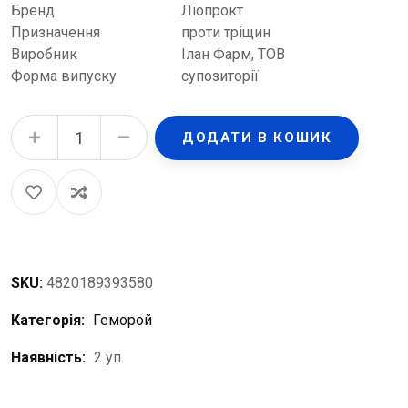
Бренд
Ліопрокт
Призначення
проти тріщин
Виробник
Ілан Фарм, ТОВ
Форма випуску
супозиторії
Ліопрокт супозиторії ректальні №10 quantity
ДОДАТИ В КОШИК
SKU:
4820189393580
Категорія:
Геморой
Наявність:
2 уп.