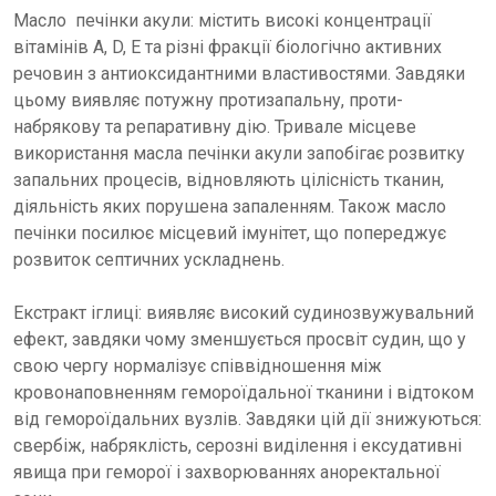
Масло печінки акули: містить високі концентрації
вітамінів А, D, Е та різні фракції біологічно активних
речовин з антиоксидантними властивостями. Завдяки
цьому виявляє потужну протизапальну, проти-
набрякову та репаративну дію. Тривале місцеве
використання масла печінки акули запобігає розвитку
запальних процесів, відновляють цілісність тканин,
діяльність яких порушена запаленням. Також масло
печінки посилює місцевий імунітет, що попереджує
розвиток септичних ускладнень.
Екстракт іглиці: виявляє високий судинозвужувальний
ефект, завдяки чому зменшується просвіт судин, що у
свою чергу нормалізує співвідношення між
кровонаповненням гемороїдальної тканини і відтоком
від гемороїдальних вузлів. Завдяки цій дії знижуються:
свербіж, набряклість, серозні виділення і ексудативні
явища при геморої і захворюваннях аноректальної