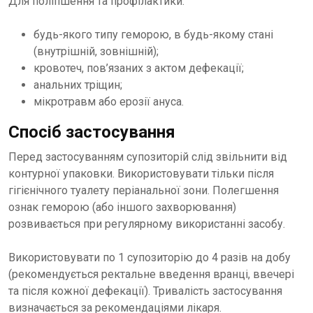
Для поліпшення та профілактики:
будь-якого типу геморою, в будь-якому стані
(внутрішній, зовнішній);
кровотеч, пов’язаних з актом дефекації;
анальних тріщин;
мікротравм або ерозії ануса.
Спосіб застосування
Перед застосуванням супозиторій слід звільнити від
контурної упаковки. Використовувати тільки після
гігієнічного туалету періанальної зони. Полегшення
ознак геморою (або іншого захворювання)
розвивається при регулярному використанні засобу.
Використовувати по 1 супозиторію до 4 разів на добу
(рекомендується ректальне введення вранці, ввечері
та після кожної дефекації). Тривалість застосування
визначається за рекомендаціями лікаря.