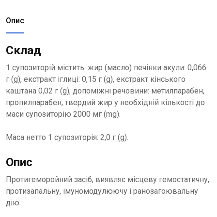
Опис
Склад
1 супозиторій містить: жир (масло) печінки акули: 0,066
г (g), екстракт іглиці: 0,15 г (g), екстракт кінського
каштана 0,02 г (g), допоміжні речовини: метилпарабен,
пропилпарабен, твердий жир у необхідній кількості до
маси супозиторію 2000 мг (mg).
Маса нетто 1 супозиторія: 2,0 г (g).
Опис
Протигеморойний засіб, виявляє місцеву гемостатичну,
протизапальну, імуномодулюючу і ранозагоювальну
дію.