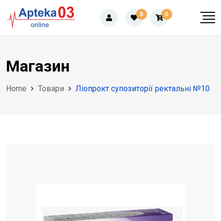
Skip
0
0
to
content
Магазин
Home
Товари
Ліопрокт супозиторії ректальні №10