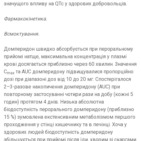
значущого впливу на QTc у здорових добровольців.
Фармакокінетика.
Всмоктування.
Домперидон швидко абсорбується при пероральному
прийомі натще, максимальна концентрація у плазмі
крові досягається приблизно через 60 хвилин. Значення
C
та AUC домперидону підвищувалися пропорційно
max
дозі при діапазоні доз від 10 до 20 мг. Спостерігалося
2–3-разове накопичення домперидону (AUC) при
повторному застосуванні чотири рази на добу (кожні 5
годин) протягом 4 днів. Низька абсолютна
біодоступність перорального домперидону (приблизно
15 %) зумовлена екстенсивним метаболізмом першого
проходження у стінці кишечнику та в печінці. Хоча у
здорових людей біодоступність домперидону
збільшується при прийомі після їди, хворим зі скаргами