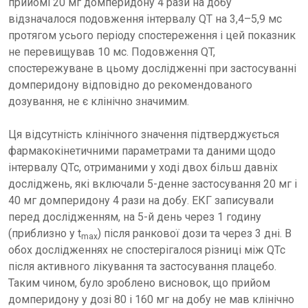
прийомі 20 мг домперидону 4 рази на добу
відзначалося подовження інтервалу QT на 3,4–5,9 мс
протягом усього періоду спостереження і цей показник
не перевищував 10 мс. Подовження QT,
спостережуване в цьому дослідженні при застосуванні
домперидону відповідно до рекомендованого
дозування, не є клінічно значимим.
Ця відсутність клінічного значення підтверджується
фармакокінетичними параметрами та даними щодо
інтервалу QTc, отриманими у ході двох більш давніх
досліджень, які включали 5-денне застосування 20 мг і
40 мг домперидону 4 рази на добу. ЕКГ записували
перед дослідженням, на 5-й день через 1 годину
(приблизно у t
) після ранкової дози та через 3 дні. В
max
обох дослідженнях не спостерігалося різниці між QTc
після активного лікування та застосування плацебо.
Таким чином, було зроблено висновок, що прийом
домперидону у дозі 80 і 160 мг на добу не мав клінічно