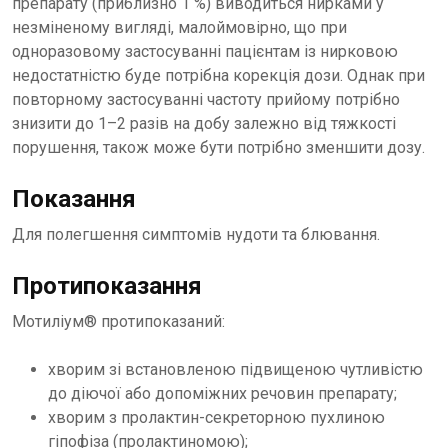
препарату (приблизно 1 %) виводиться нирками у
незміненому вигляді, малоймовірно, що при
одноразовому застосуванні пацієнтам із нирковою
недостатністю буде потрібна корекція дози. Однак при
повторному застосуванні частоту прийому потрібно
знизити до 1–2 разів на добу залежно від тяжкості
порушення, також може бути потрібно зменшити дозу.
Показання
Для полегшення симптомів нудоти та блювання.
Протипоказання
Мотиліум® протипоказаний:
хворим зі встановленою підвищеною чутливістю
до діючої або допоміжних речовин препарату;
хворим з пролактин-секреторною пухлиною
гіпофіза (пролактиномою);