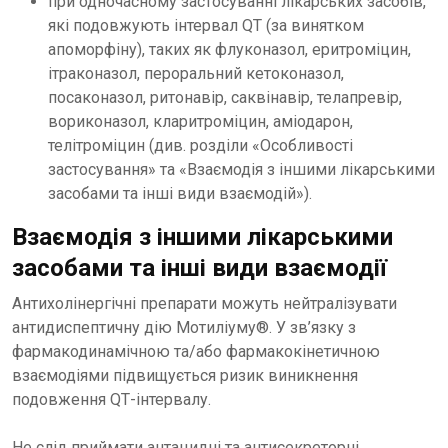
при одночасному застосуванні лікарських засобів,
які подовжують інтервал QT (за винятком
апоморфіну), таких як флуконазол, еритроміцин,
ітраконазол, пероральний кетоконазол,
посаконазол, ритонавір, саквінавір, телапревір,
вориконазол, кларитроміцин, аміодарон,
телітроміцин (див. розділи «Особливості
застосування» та «Взаємодія з іншими лікарськими
засобами та інші види взаємодій»).
Взаємодія з іншими лікарськими
засобами та інші види взаємодії
Антихолінергічні препарати можуть нейтралізувати
антидиспептичну дію Мотиліуму®. У зв’язку з
фармакодинамічною та/або фармакокінетичною
взаємодіями підвищується ризик виникнення
подовження QТ-інтервалу.
Не слід приймати антацидні та антисекреторні