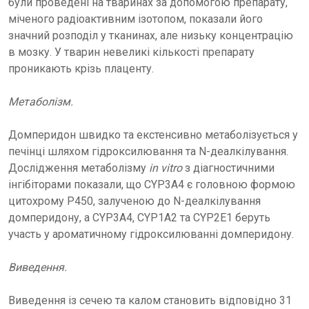
були проведені на тваринах за допомогою препарату,
міченого радіоактивним ізотопом, показали його
значний розподіл у тканинах, але низьку концентрацію
в мозку. У тварин невеликі кількості препарату
проникають крізь плаценту.
Метаболізм.
Домперидон швидко та екстенсивно метаболізується у
печінці шляхом гідроксилювання та N-деалкілування.
Дослідження метаболізму
in vitro
з діагностичними
інгібіторами показали, що CYP3A4 є головною формою
цитохрому P450, залученою до N-деалкілування
домперидону, а CYP3A4, CYP1A2 та CYP2E1 беруть
участь у ароматичному гідроксилюванні домперидону.
Виведення.
Виведення із сечею та калом становить відповідно 31