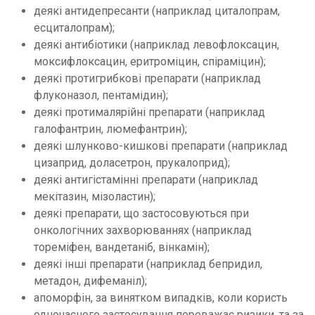
деякі антидепресанти (наприклад циталопрам,
есциталопрам);
деякі антибіотики (наприклад левофлоксацин,
моксифлоксацин, еритроміцин, спіраміцин);
деякі протигрибкові препарати (наприклад
флуконазол, пентамідин);
деякі протималярійні препарати (наприклад
галофантрин, люмефантрин);
деякі шлунково-кишкові препарати (наприклад
цизаприд, доласетрон, прукалоприд);
деякі антигістамінні препарати (наприклад
мекітазин, мізоластин);
деякі препарати, що застосовуються при
онкологічних захворюваннях (наприклад
тореміфен, вандетаніб, вінкамін);
деякі інші препарати (наприклад бепридил,
метадон, дифеманіл);
апоморфін, за винятком випадків, коли користь
одночасного застосування переважає ризики, та за