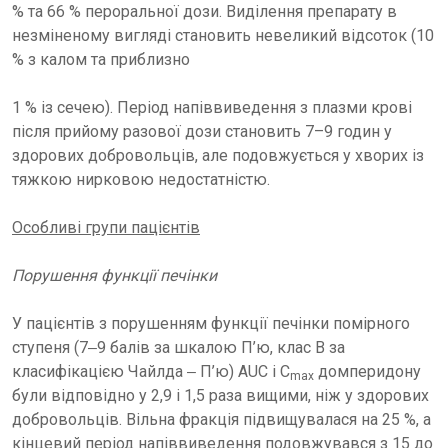
% та 66 % пероральної дози. Виділення препарату в
незміненому вигляді становить невеликий відсоток (10
% з калом та приблизно
1 % із сечею). Період напіввиведення з плазми крові
після прийому разової дози становить 7–9 годин у
здорових добровольців, але подовжується у хворих із
тяжкою нирковою недостатністю.
Особливі групи пацієнтів
Порушення функції печінки
У пацієнтів з порушенням функції печінки помірного
ступеня (7‒9 балів за шкалою П’ю, клас В за
класифікацією Чайлда ‒ П’ю) AUC і C
домперидону
max
були відповідно у 2,9 і 1,5 раза вищими, ніж у здорових
добровольців. Вільна фракція підвищувалася на 25 %, а
кінцевий період напіввиведення подовжувався з 15 до