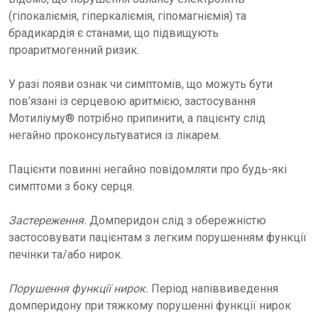
(гіпокаліємія, гіперкаліємія, гіпомагніємія) та
брадикардія є станами, що підвищують
проаритмогенний ризик.
У разі появи ознак чи симптомів, що можуть бути
пов’язані із серцевою аритмією, застосування
Мотиліуму® потрібно припинити, а пацієнту слід
негайно проконсультуватися із лікарем.
Пацієнти повинні негайно повідомляти про будь-які
симптоми з боку серця.
Застереження.
Домперидон слід з обережністю
застосовувати пацієнтам з легким порушенням функції
печінки та/або нирок.
Порушення функції нирок.
Період напіввиведення
домперидону при тяжкому порушенні функції нирок