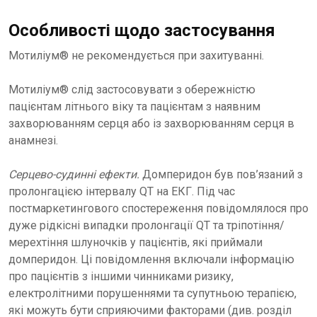
Особливості щодо застосування
Мотиліум® не рекомендується при захитуванні.
Мотиліум® слід застосовувати з обережністю
пацієнтам літнього віку та пацієнтам з наявним
захворюванням серця або із захворюванням серця в
анамнезі.
Серцево-судинні ефекти.
Домперидон був пов’язаний з
пролонгацією інтервалу QT на ЕКГ. Під час
постмаркетингового спостереження повідомлялося про
дуже рідкісні випадки пролонгації QT та тріпотіння/
мерехтіння шлуночків у пацієнтів, які приймали
домперидон. Ці повідомлення включали інформацію
про пацієнтів з іншими чинниками ризику,
електролітними порушеннями та супутньою терапією,
які можуть бути сприяючими факторами (див. розділ