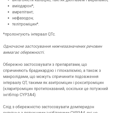
аміодарон*;
амрепітант;
нефазодон;
телітроміцин*.
*пролонгують інтервал QTc.
Одночасне застосування нижчезазначених речовин
вимагає обережності.
Обережно застосовувати з препаратами, що
спричиняють брадикардію і гіпокаліємію, а також з
макролідами, що можуть спричинити подовження
інтервалу QT, такими як азитроміцин і рокситроміцин
(кларитроміцин протипоказаний, оскільки це потужний
інгібітор CYP3A4).
Слід з обережністю застосовувати домперидон
супутньо з потужними інгібіторами CYP3A4, які не