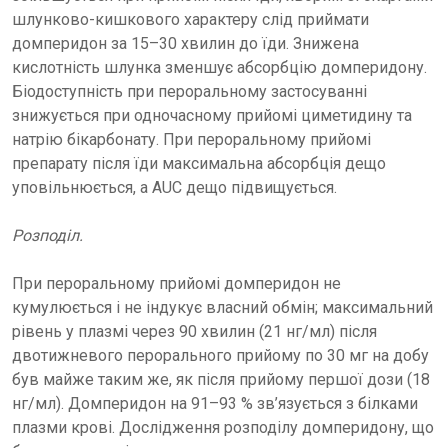
шлунково-кишкового характеру слід приймати
домперидон за 15–30 хвилин до їди. Знижена
кислотність шлунка зменшує абсорбцію домперидону.
Біодоступність при пероральному застосуванні
знижується при одночасному прийомі циметидину та
натрію бікарбонату. При пероральному прийомі
препарату після їди максимальна абсорбція дещо
уповільнюється, а AUC дещо підвищується.
Розподіл.
При пероральному прийомі домперидон не
кумулюється і не індукує власний обмін; максимальний
рівень у плазмі через 90 хвилин (21 нг/мл) після
двотижневого перорального прийому по 30 мг на добу
був майже таким же, як після прийому першої дози (18
нг/мл). Домперидон на 91–93 % зв’язується з білками
плазми крові. Дослідження розподілу домперидону, що