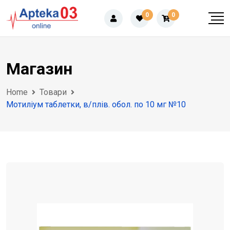
Skip
0
0
to
content
Магазин
Home
Товари
Мотиліум таблетки, в/плів. обол. по 10 мг №10