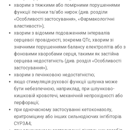
хворим з тяжкими або помірними порушеннями
функції печінки та/або нирок (див. розділи
«Особливості застосування», «Фармакологічні
властивості»);
хворим з відомим подовженням інтервалів
серцевої провідності, зокрема QTc, хворим зі
значними порушеннями балансу електролітів або з
фоновими хворобами серця, такими як застійна
серцева недостатність (див. розділ «Особливості
застосування»);
хворим з печінковою недостатністю;
якщо стимуляція рухової функції шлунка може
бути небезпечною, наприклад, при шлунково-
кишковій кровотечі, механічній непрохідності або
перфорації;
при одночасному застосуванні кетоконазолу,
еритроміцину або інших сильнодіючих інгібіторів
CYP3A4;