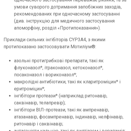
умови суворого дотримання запобіжних заходів,
рекомендованих при одночасному застосуванні
(див. інструкцію для медичного застосування
апоморфіну, розділ «Протипоказання»).
Приклади сильних інгібіторів CYP3A4, з якими
протипоказано застосовувати Мотиліум®:
азольні протигрибкові препарати, такі як
флуконазол*, ітраконазол, кетоконазол*,
посаконазол і вориконазол*;
макролідні антибіотики, такі як кларитроміцин* і
еритроміцин*;
інгібітори протеази* (наприклад ритонавір,
саквінавір, телапревір);
інгібітори ВІЛ-протеази, такі як ампренавір,
атазанавір, фосампренавір, індинавір, нелфінавір,
ритонавір і саквінавір;
антагоністи кальцію, такі як дилтіазем і верапаміл;