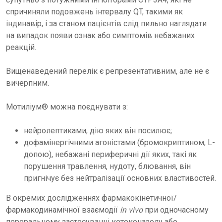
спричиняли подовжень інтервалу QT, такими як
індинавір, і за станом пацієнтів слід пильно наглядати
на випадок появи ознак або симптомів небажаних
реакцій.
Вищенаведений перелік є репрезентативним, але не є
вичерпним.
Мотиліум® можна поєднувати з:
нейролептиками, дію яких він посилює;
дофамінергічними агоністами (бромокриптином, L-
допою), небажані периферичні дії яких, такі як
порушення травлення, нудоту, блювання, він
пригнічує без нейтралізації основних властивостей.
В окремих дослідженнях фармакокінетичної/
фармакодинамічної взаємодії
in vivo
при одночасному
пероральному застосуванні кетоконазолу або