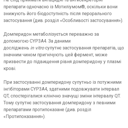
препарати одночасно із Мотиліумом®, оскільки вони
знижують його біодоступність після перорального
застосування (див. розділ «Особливості застосування»).
Домперидон метаболізується переважно за
допомогою CYP3A4. За даними
досліджень
in vitro
супутнє застосування препаратів, що
значним чином пригнічують цей фермент, може
призвести до підвищення рівня домперидону у плазмі
крові.
При застосуванні домперидону супутньо із потужними
інгібіторами CYP3A4, здатними подовжувати інтервал
QT, спостерігалися клінічно значущі зміни інтервалу QT.
Тому супутнє застосування домперидону з певними
препаратами протипоказане (див. розділ
«Протипоказання»).