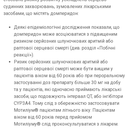
судинних захворювань, зумовлених лікарськими
засобами, що містять домперидон:
Деякі епідеміологічні дослідження показали, що
домперидон може асоціюватися з підвищеним
ризиком серйозних шлуночкових аритмій або
раптової серцевої смерті (див. розділ «Побічні
реакції»).
Ризик серйозних шлуночкових аритмій або
раптової серцевої смерті може бути вищим у
пацієнтів віком від 60 років або при пероральному
застосуванні доз препарату більше 30 мг на добу
та у пацієнтів, які одночасно приймають лікарські
засоби, що подовжують інтервал QT, або інгібітори
CYP3A4. Тому слід з обережністю застосовувати
Мотиліум® пацієнтам літнього віку. Пацієнтам
віком від 60 років перед прийомом
Мотиліуму® слід проконсультуватися з лікарем.