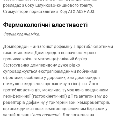
розладах з боку шлунково-кишкового тракту.
Стимулятори перистальтики. Код АТХ A03F А03.
Фармакологічні властивості
Фармакодинаміка.
Домперидон – антагоніст дофаміну з протиблювотними
властивостями. Домперидон незначною мірою
проникає крізь гематоенцефалічний бар’єр.
Застосування домперидону дуже рідко
супроводжується екстрапірамідними побічними
ефектами, особливо у дорослих, але домперидон
стимулює виділення пролактину з гіпофіза. Його
протиблювотна дія, можливо, зумовлена поєднанням
периферичної (гастрокінетичної) дії та антагонізму до
рецепторів дофаміну у тригерній зоні хеморецепторів,
що знаходиться поза гематоенцефалічним бар’єром у
задній ділянці (
area postrema
). Дослідження на