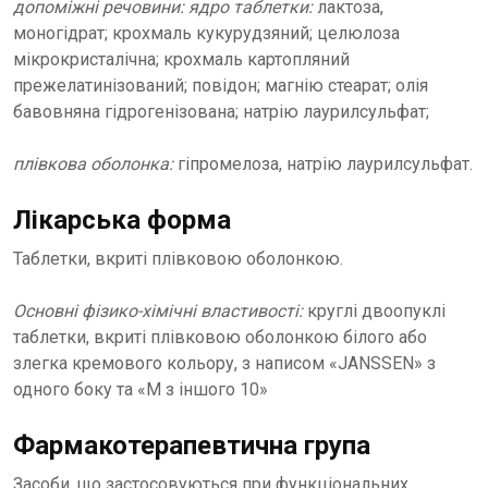
допоміжні речовини: ядро таблетки:
лактоза,
моногідрат; крохмаль кукурудзяний; целюлоза
мікрокристалічна; крохмаль картопляний
прежелатинізований; повідон; магнію стеарат; олія
бавовняна гідрогенізована; натрію лаурилсульфат;
плівкова оболонка:
гіпромелоза, натрію лаурилсульфат.
Лікарська форма
Таблетки, вкриті плівковою оболонкою.
Основні фізико-хімічні властивості:
круглі двоопуклі
таблетки, вкриті плівковою оболонкою білого або
злегка кремового кольору, з написом «JANSSEN» з
одного боку та «М з іншого 10»
Фармакотерапевтична група
Засоби, що застосовуються при функціональних