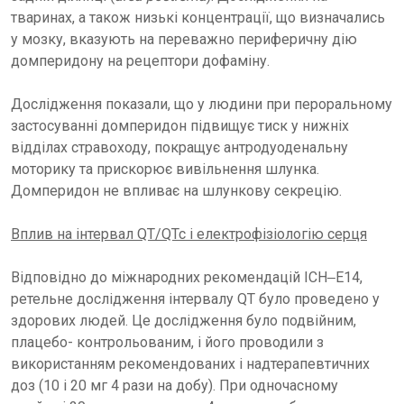
тваринах, а також низькі концентрації, що визначались
у мозку, вказують на переважно периферичну дію
домперидону на рецептори дофаміну.
Дослідження показали, що у людини при пероральному
застосуванні домперидон підвищує тиск у нижніх
відділах стравоходу, покращує антродуоденальну
моторику та прискорює вивільнення шлунка.
Домперидон не впливає на шлункову секрецію.
Вплив на інтервал QT/QTc і електрофізіологію серця
Відповідно до міжнародних рекомендацій ICH‒E14,
ретельне дослідження інтервалу QT було проведено у
здорових людей. Це дослідження було подвійним,
плацебо- контрольованим, і його проводили з
використанням рекомендованих і надтерапевтичних
доз (10 і 20 мг 4 рази на добу). При одночасному