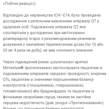
«Побічні реакції»).
Відповідно до керівництва ICH—E14, було проведено
дослідження з ретельним вивченням інтервалу QT у
здорових осіб. Подовження інтервалу QT, яке
спостерігали у дослідженні при застосуванні
домперидону згідно з рекомендованим режимом
дозування у звичайних терапевтичних дозах (по 10 або
20 мг 4 рази на добу), не має клінічного значення.
Через підвищений ризик шлуночкової аритмії
Мотиліум® протипоказано застосовувати пацієнтам із
подовженням інтервалів серцевої провідності, зокрема
QTc, пацієнтам зі значними порушеннями балансу
електролітів (гіпокаліємією, гіперкаліємією,
гіпомагніємією) або брадикардією та пацієнтам із
фоновими хворобами серця, такими як застійна
серцева недостатність (див. розділ «Протипоказання»).
Відомо, що порушення балансу електролітів