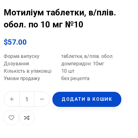
Мотиліум таблетки, в/плів.
обол. по 10 мг №10
$
57.00
Форма випуску
таблетки, в/плів. обол.
Дозування
домперидон: 10мг
Кількість в упаковці
10 шт
Умови продажу
без рецепта
Мотиліум таблетки, в/плів. обол. по 10 мг №10 quantity
ДОДАТИ В КОШИК