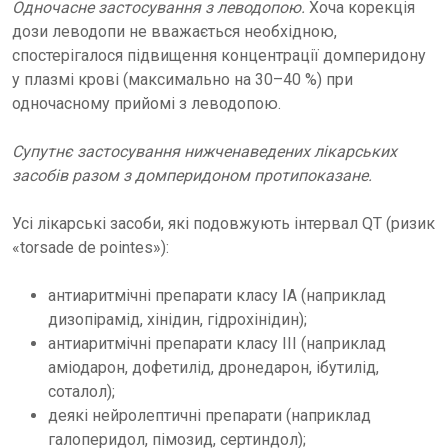
Одночасне застосування з леводопою.
Хоча корекція
дози леводопи не вважається необхідною,
спостерігалося підвищення концентрації домперидону
у плазмі крові (максимально на 30–40 %) при
одночасному прийомі з леводопою.
Супутнє застосування нижченаведених лікарських
засобів разом з домперидоном протипоказане.
Усі лікарські засоби, які подовжують інтервал QT (ризик
«torsade de pointes»):
антиаритмічні препарати класу ІА (наприклад
дизопірамід, хінідин, гідрохінідин);
антиаритмічні препарати класу ІІІ (наприклад
аміодарон, дофетилід, дронедарон, ібутилід,
соталол);
деякі нейролептичні препарати (наприклад
галоперидол, пімозид, сертиндол);