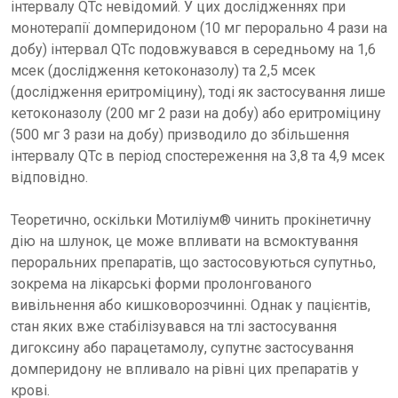
інтервалу QТс невідомий. У цих дослідженнях при
монотерапії домперидоном (10 мг перорально 4 рази на
добу) інтервал QТс подовжувався в середньому на 1,6
мсек (дослідження кетоконазолу) та 2,5 мсек
(дослідження еритроміцину), тоді як застосування лише
кетоконазолу (200 мг 2 рази на добу) або еритроміцину
(500 мг 3 рази на добу) призводило до збільшення
інтервалу QТс в період спостереження на 3,8 та 4,9 мсек
відповідно.
Теоретично, оскільки Мотиліум® чинить прокінетичну
дію на шлунок, це може впливати на всмоктування
пероральних препаратів, що застосовуються супутньо,
зокрема на лікарські форми пролонгованого
вивільнення або кишковорозчинні. Однак у пацієнтів,
стан яких вже стабілізувався на тлі застосування
дигоксину або парацетамолу, супутнє застосування
домперидону не впливало на рівні цих препаратів у
крові.