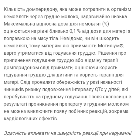
Кількість домперидону, яка може потрапити в організм
немовляти через грудне молоко, надзвичайно низька.
Максимальна відносна доза для немовлят (%)
оцінюється на рівні близько 0,1 % від дози для матері з
поправкою на масу тіла. Невідомо, чи він шкодить
немовляті, тому матерям, які приймають Мотиліум®,
варто утриматися від годування груддю. Рішення про
припинення годування груддю або відміну терапії
домперидоном слід приймати, оцінюючи користь
годування груддю для дитини та користь терапії для
матері. Слід проявляти обережність у разі наявності
чинників ризику подовження інтервалу QTc у дітей, які
перебувають на грудному годуванні. Після експозиції в
результаті проникнення препарату з грудним молоком
не можна виключити появу побічних реакцій, зокрема
кардіологічних ефектів.
Здатність впливати на швидкість реакції при керуванні