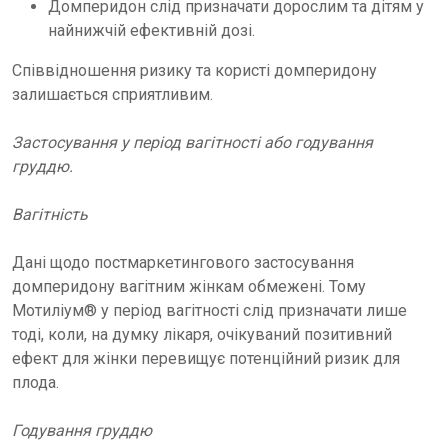
Домперидон слід призначати дорослим та дітям у
найнижчій ефективній дозі.
Співвідношення ризику та користі домперидону
залишається сприятливим.
Застосування у період вагітності або годування
груддю.
Вагітність
Дані щодо постмаркетингового застосування
домперидону вагітним жінкам обмежені. Тому
Мотиліум® у період вагітності слід призначати лише
тоді, коли, на думку лікаря, очікуваний позитивний
ефект для жінки перевищує потенційний ризик для
плода.
Годування груддю