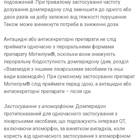
подовжений. При тривалому застосуванні частоту
дозування домперидону слід зменшити до одного або
двох разів на добу залежно від тяжкості порушення.
Також може виникнути потреба в зниженні дози.
Антацидні або антисекреторні препарати не слід
приймати одночасно з пероральними формами
препарату Мотиліум®, оскільки вони знижують
пероральну біодоступність домперидону (див. розділ
«Взаємодія з іншими лікарськими засобами та інші
види взаємодій»). При сумісному застосуванні препарат
Мотиліум® слід приймати перед їдою, а антацидні або
антисекреторні препарати – після їди.
Застосування з апоморфіном
. Домперидон
протипоказаний для одночасного застосування з
лікарськими засобами, що подовжують інтервал QT,
включаючи апоморфін, за винятком випадків, коли
користь від одночасного застосування з апоморфіном