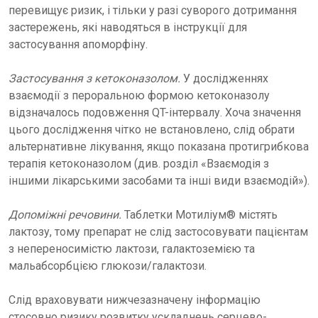
перевищує ризик, і тільки у разі суворого дотримання
застережень, які наводяться в інструкції для
застосування апоморфіну.
Застосування з кетоконазолом.
У дослідженнях
взаємодії з пероральною формою кетоконазолу
відзначалось подовження QT-інтервалу. Хоча значення
цього дослідження чітко не встановлено, слід обрати
альтернативне лікування, якщо показана протигрибкова
терапія кетоконазолом (див. розділ «Взаємодія з
іншими лікарськими засобами та інші види взаємодій»).
Допоміжні речовини.
Таблетки Мотиліум® містять
лактозу, тому препарат не слід застосовувати пацієнтам
з непереносимістю лактози, галактоземією та
мальабсорбцією глюкози/галактози.
Слід враховувати нижчезазначену інформацію
стосовно ризику розвитку ускладнень серцево-