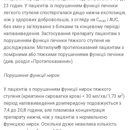
23 годин. У пацієнтів із порушенням функції печінки
легкого ступеня спостерігалася дещо нижча експозиція,
ніж у здорових добровольців, з огляду на C
і AUC,
max
без змін у зв’язуванні з білками та кінцевому періоді
напіввиведення. Застосування препарату пацієнтам з
порушенням функції печінки тяжкого ступеня не
досліджували. Мотиліум® протипоказаний пацієнтам з
помірними або тяжкими порушеннями функції печінки
(див. розділ «Протипоказання»).
Порушення функції нирок
У пацієнтів з порушенням функції нирок тяжкого
2
ступеня (креатинін сироватки крові < 30 мл/хв/1,73 м
)
період напіввиведення домперидону подовжується з
7,4 до 20,8 години, але плазмова концентрація
препарату нижча, ніж у пацієнтів з нормальною
функцією нирок. Оскільки дуже невелика кількість