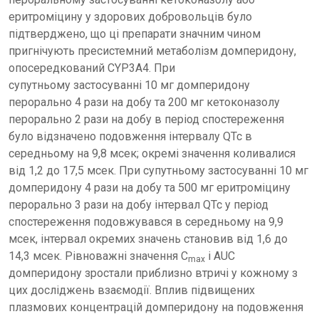
еритроміцину у здорових добровольців було
підтверджено, що ці препарати значним чином
пригнічують пресистемний метаболізм домперидону,
опосередкований CYP3A4. При
супутньому застосуванні 10 мг домперидону
перорально 4 рази на добу та 200 мг кетоконазолу
перорально 2 рази на добу в період спостереження
було відзначено подовження інтервалу QТс в
середньому на 9,8 мсек; окремі значення коливалися
від 1,2 до 17,5 мсек. При супутньому застосуванні 10 мг
домперидону 4 рази на добу та 500 мг еритроміцину
перорально 3 рази на добу інтервал QТс у період
спостереження подовжувався в середньому на 9,9
мсек, інтервал окремих значень становив від 1,6 до
14,3 мсек. Рівноважні значення C
і AUC
max
домперидону зростали приблизно втричі у кожному з
цих досліджень взаємодії. Вплив підвищених
плазмових концентрацій домперидону на подовження