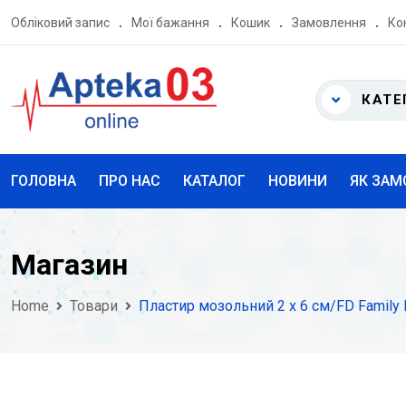
Skip
Обліковий запис
Мої бажання
Кошик
Замовлення
Ко
to
content
КАТЕ
ГОЛОВНА
ПРО НАС
КАТАЛОГ
НОВИНИ
ЯК ЗАМ
Магазин
Home
Товари
Пластир мозольний 2 х 6 см/FD Family D