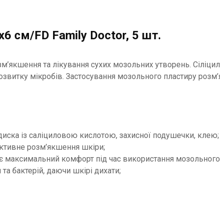
 см/FD Family Doctor, 5 шт.
’якшення та лікування сухих мозольних утворень. Сіліцило
озвитку мікробів. Застосування мозольного пластиру розм’
 диска із саліциловою кислотою, захисної подушечки, клею;
активне розм’якшення шкіри;
є максимальний комфорт під час використання мозольного
та бактерій, даючи шкірі дихати;