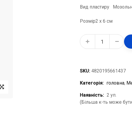
Вид пластиру Мозоль
Розмір2 х 6 см
Пластир мозольний 2 х 6 см/FD Family Doctor, 5 шт. в пакованні quantity
SKU:
4820195661437
Категорія:
головна
,
Ме
Наявність:
2 уп.
(Більша к-ть може бути