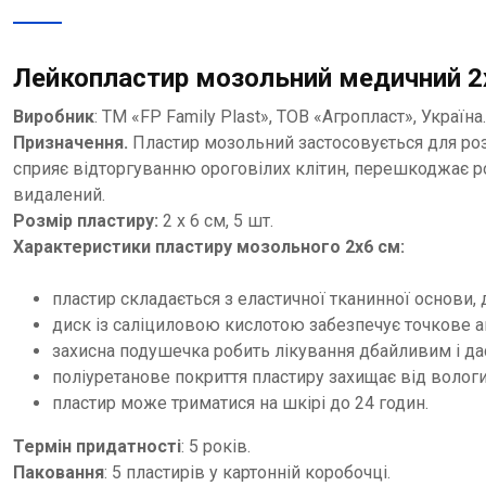
Лейкопластир мозольний медичний 2х6
Виробник
: ТМ «FP Family Plast», ТОВ «Агропласт», Україна.
Призначення.
Пластир мозольний застосовується для розм
сприяє відторгуванню ороговілих клітин, перешкоджає р
видалений.
Розмір пластиру:
2 х 6 см, 5 шт.
Характеристики пластиру мозольного 2х6 см:
пластир складається з еластичної тканинної основи,
диск із саліциловою кислотою забезпечує точкове 
захисна подушечка робить лікування дбайливим і да
поліуретанове покриття пластиру захищає від вологи 
пластир може триматися на шкірі до 24 годин.
Термін придатності
: 5 років.
Паковання
: 5 пластирів у картонній коробочці.