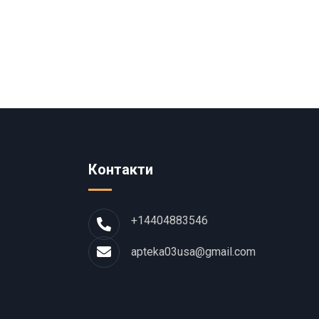
Контакти
+14404883546
apteka03usa@gmail.com