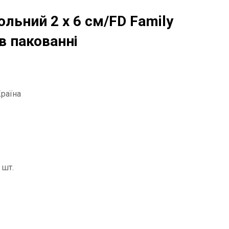
льний 2 х 6 см/FD Family
 в пакованні
Країна
 шт.