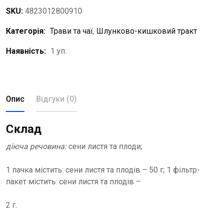
SKU:
4823012800910
Категорія:
Трави та чаї
,
Шлунково-кишковий тракт
Наявність:
1 уп.
Опис
Відгуки (0)
Склад
діюча речовина:
сени листя та плоди;
1 пачка містить: сени листя та плодів – 50 г; 1 фільтр-
пакет містить: сени листя та плодів –
2 г.