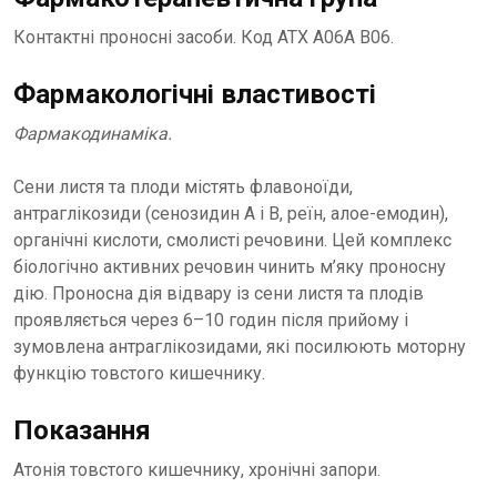
Контактні проносні засоби. Код АТХ А06А В06.
Фармакологічні властивості
Фармакодинаміка.
Сени листя та плоди містять флавоноїди,
антраглікозиди (сенозидин А і В, реїн, алое-емодин),
органічні кислоти, смолисті речовини. Цей комплекс
біологічно активних речовин чинить м’яку проносну
дію. Проносна дія відвару із сени листя та плодів
проявляється через 6–10 годин після прийому і
зумовлена антраглікозидами, які посилюють моторну
функцію товстого кишечнику.
Показання
Атонія товстого кишечнику, хронічні запори.