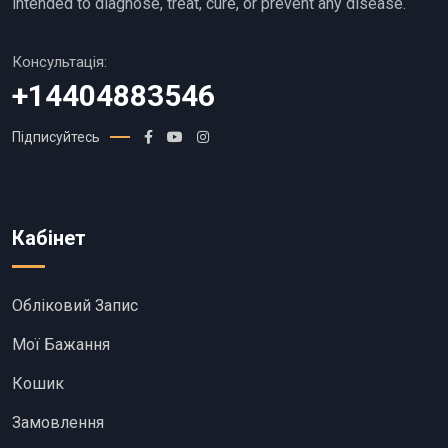
intended to diagnose, treat, cure, or prevent any disease.
Консультація:
+14404883546
Підписуйтесь
Кабінет
Обліковий Запис
Мої Бажання
Кошик
Замовлення