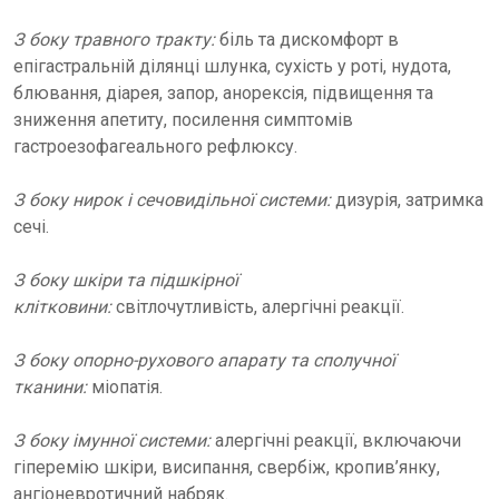
З боку травного тракту:
біль та дискомфорт в
епігастральній ділянці шлунка, сухість у роті, нудота,
блювання, діарея, запор, анорексія, підвищення та
зниження апетиту, посилення симптомів
гастроезофагеального рефлюксу.
З боку нирок і сечовидільної системи:
дизурія, затримка
сечі.
З боку шкіри та підшкірної
клітковини:
світлочутливість, алергічні реакції.
З боку опорно-рухового апарату та сполучної
тканини:
міопатія.
З боку імунної системи:
алергічні реакції, включаючи
гіперемію шкіри, висипання, свербіж, кропив’янку,
ангіоневротичний набряк.