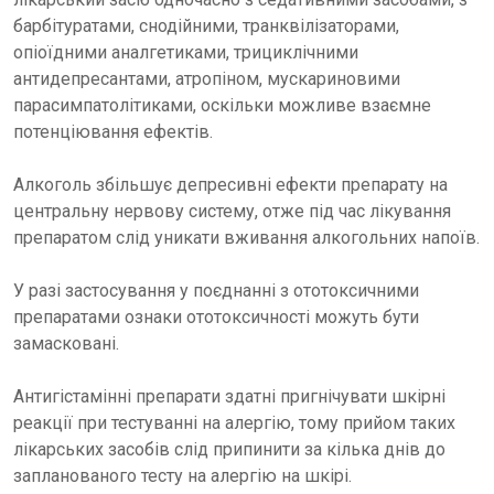
барбітуратами, снодійними, транквілізаторами,
опіоїдними аналгетиками, трициклічними
антидепресантами, атропіном, мускариновими
парасимпатолітиками, оскільки можливе взаємне
потенціювання ефектів.
Алкоголь збільшує депресивні ефекти препарату на
центральну нервову систему, отже під час лікування
препаратом слід уникати вживання алкогольних напоїв.
У разі застосування у поєднанні з ототоксичними
препаратами ознаки ототоксичності можуть бути
замасковані.
Антигістамінні препарати здатні пригнічувати шкірні
реакції при тестуванні на алергію, тому прийом таких
лікарських засобів слід припинити за кілька днів до
запланованого тесту на алергію на шкірі.