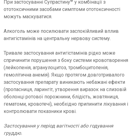
®
При застосуванні Супрастину
у комбінації з
ототоксичними засобами симптоми ототоксичності
можуть маскуватися.
Алкоголь може посилювати заспокійливий вплив
антигістамінів на центральну нервову систему.
Тривале застосування антигістамінів рідко може
спричинити порушення з боку системи кровотворення
(лейкопенія, агранулоцитоз, тромбоцитопенія,
гемолітична анемія). Якщо протягом довготривалого
застосування препарату виникають небажані ефекти
(пропасниця, ларингіт, утворення виразок на слизовій
оболонці ротової порожнини, блідість, жовтяниця,
гематоми, кровотечі), необхідно припинити лікування і
контролювати показники крові.
Застосування у період вагітності або годування
груддю.