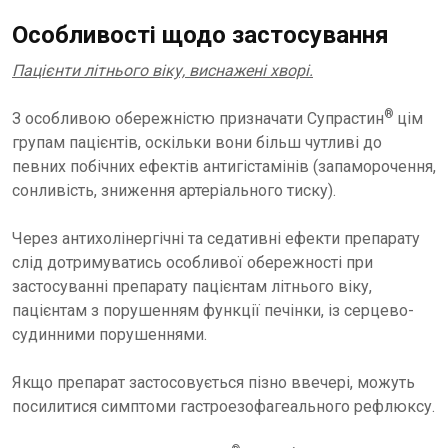
Особливості щодо застосування
Пацієнти літнього віку, виснажені хворі.
®
З особливою обережністю призначати Супрастин
цім
групам пацієнтів, оскільки вони більш чутливі до
певних побічних ефектів антигістамінів (запаморочення,
сонливість, зниження артеріального тиску).
Через антихолінергічні та седативні ефекти препарату
слід дотримуватись особливої обережності при
застосуванні препарату пацієнтам літнього віку,
пацієнтам з порушенням функції печінки, із серцево-
судинними порушеннями.
Якщо препарат застосовується пізно ввечері, можуть
посилитися симптоми гастроезофагеального рефлюксу.