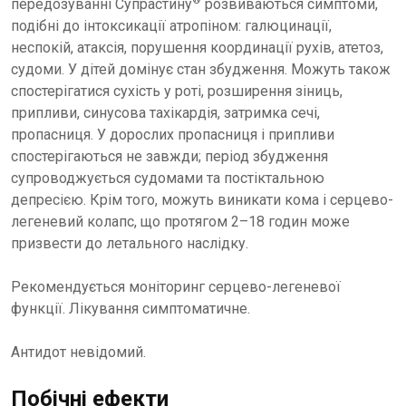
®
передозуванні Супрастину
розвиваються симптоми,
подібні до інтоксикації атропіном: галюцинації,
неспокій, атаксія, порушення координації рухів, атетоз,
судоми. У дітей домінує стан збудження. Можуть також
спостерігатися сухість у роті, розширення зіниць,
припливи, синусова тахікардія, затримка сечі,
пропасниця. У дорослих пропасниця і припливи
спостерігаються не завжди; період збудження
супроводжується судомами та постіктальною
депресією. Крім того, можуть виникати кома і серцево-
легеневий колапс, що протягом 2–18 годин може
призвести до летального наслідку.
Рекомендується моніторинг серцево-легеневої
функції. Лікування симптоматичне.
Антидот невідомий.
Побічні ефекти