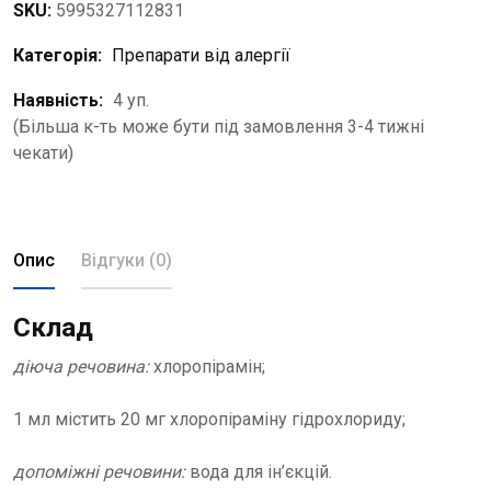
SKU:
5995327112831
Категорія:
Препарати від алергії
Наявність:
4 уп.
(Більша к-ть може бути під замовлення 3-4 тижні
чекати)
Опис
Відгуки (0)
Склад
діюча речовина:
хлоропірамін;
1 мл містить 20 мг хлоропіраміну гідрохлориду;
допоміжні речовини:
вода для ін’єкцій.