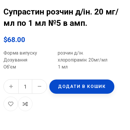
Супрастин розчин д/ін. 20 мг/
мл по 1 мл №5 в амп.
$
68.00
Форма випуску
розчин д/ін.
Дозування
хлоропірамін: 20мг/мл
Об’єм
1 мл
Супрастин розчин д/ін. 20 мг/мл по 1 мл №5 в амп. quantity
ДОДАТИ В КОШИК