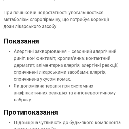
При печінковій недостатності уповільнюється
метаболізм хлоропіраміну, що потребує корекції
дози лікарського засобу.
Показання
Алергічні захворювання – сезонний алергічний
риніт; кон’юнктивіт; кропив’янка; контактний
дерматит; аліментарна алергія; алергічні реакції,
спричинені лікарськими засобами; алергія,
спричинена укусом комах.
Як допоміжна терапія при системних
анафілактичних реакціях та ангіоневротичному
набряку.
Протипоказання
Підвищена чутливість до будь-якого компонента