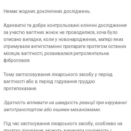
Немає жодних доклінічних досліджень.
Адекватні та добре контрольовані клінічні дослідження
за участю вагітних жінок не проводилися, хоча було
описано випадки, коли у новонароджених, матері яких
отримували антигістамінні препарати протягом останніх
місяців вагітності, розвивалася ретролентальна
фіброплазія.
Тому застосовування лікарського засобу у період
вагітності або в період годування груддю
протипоказане.
Здатність впливати на швидкість реакції при керуванні
автотранспортом або іншими механізмами.
Під час застосування лікарського засобу, особливо на
початку лікування, можуть виникати сонливість і