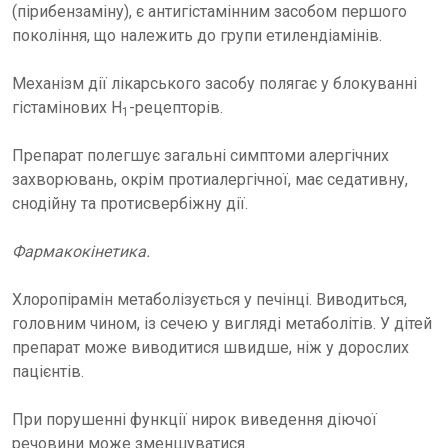
(пірибензаміну), є антигістамінним засобом першого
покоління, що належить до групи етилендіамінів.
Механізм дії лікарського засобу полягає у блокуванні
гістамінових Н
-рецепторів.
1
Препарат полегшує загальні симптоми алергічних
захворювань, окрім протиалергічної, має седативну,
снодійну та протисвербіжну дії.
Фармакокінетика.
Хлоропірамін метаболізується у печінці. Виводиться,
головним чином, із сечею у вигляді метаболітів. У дітей
препарат може виводитися швидше, ніж у дорослих
пацієнтів.
При порушенні функції нирок виведення діючої
речовини може зменшуватися.