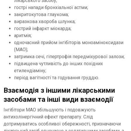
лікарського засобу;
гострі напади бронхіальної астми;
закритокутова глаукома;
виразкова хвороба шлунка;
гострий інфаркт міокарда;
аритмія;
одночасний прийом інгібіторів моноаміноксидази
(МАО);
затримка сечі, гіпертрофія передміхурової залози;
підвищена чутливість до інших похідних
етилендіаміну;
період вагітності та годування груддю.
Взаємодія з іншими лікарськими
засобами та інші види взаємодії
Інгібітори МАО збільшують і подовжують
антихолінергічний ефект препарату. Слід
дотримуватись особливої обережності, призначаючи
лікарський засіб одночасно з седативними засобами, з