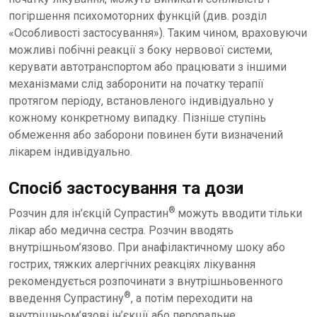
погіршення психомоторних функцій (див. розділ
«Особливості застосування»). Таким чином, враховуючи
можливі побічні реакції з боку нервової системи,
керувати автотранспортом або працювати з іншими
механізмами слід заборонити на початку терапії
протягом періоду, встановленого індивідуально у
кожному конкретному випадку. Пізніше ступінь
обмеження або заборони повинен бути визначений
лікарем індивідуально.
Спосіб застосування та дози
®
Розчин для ін’єкцій Супрастин
можуть вводити тільки
лікар або медична сестра. Розчин вводять
внутрішньом’язово. При анафілактичному шоку або
гострих, тяжких алергічних реакціях лікування
рекомендується розпочинати з внутрішньовенного
®
введення Супрастину
, а потім переходити на
внутрішньом’язові ін’єкції або пероральне