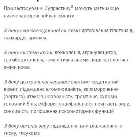
®
При застосуванні Супрастину
можуть мати місце
нижченаведені побічні ефекти.
З боку серцево-судинної системи:
артеріальна гіпотензія,
тахікардія, аритмія.
З боку системи крові:
лейкопенія, агранулоцитоз,
тромбоцитопенія, гемолітична анемія, інші патологічні
зміни крові.
З боку центральної нервової системи:
седативний
ефект, підвищена втомлюваність, запаморочення
(вертиго), атаксія, нервозність, тремтіння, судоми,
головний біль, ейфорія, енцефалопатія, нечіткість зору,
сонливість, погіршення психомоторних функцій.
З боку органів зору:
підвищення внутрішньоочного
тиску, глаукома.