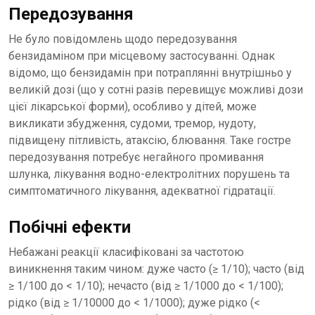
Передозування
Не було повідомлень щодо передозування
бензидаміном при місцевому застосуванні. Однак
відомо, що бензидамін при потраплянні внутрішньо у
великій дозі (що у сотні разів перевищує можливі дози
цієї лікарської форми), особливо у дітей, може
викликати збудження, судоми, тремор, нудоту,
підвищену пітливість, атаксію, блювання. Таке гостре
передозування потребує негайного промивання
шлунка, лікування водно-електролітних порушень та
симптоматичного лікування, адекватної гідратації.
Побічні ефекти
Небажані реакції класифіковані за частотою
виникнення таким чином: дуже часто (≥ 1/10); часто (від
≥ 1/100 до < 1/10); нечасто (від ≥ 1/1000 до < 1/100);
рідко (від ≥ 1/10000 до < 1/1000); дуже рідко (<