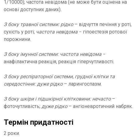
1/10000); частота невідома (не може бути оцінена на
основі доступних даних).
З боку травної системи: рідко
– відчуття печіння у роті,
сухість у роті;
частота невідома
− гіпоестезія ротової
порожнини.
З боку імунної системи: частота невідома
−
анафілактична реакція, реакція гіперчутливості.
З боку респіраторної системи, грудної клітки та
середостіння: дуже рідко
– ларингоспазм.
З боку шкіри і підшкірної клітковини: нечасто
–
фоточутливість;
дуже рідко
– ангіоневротичний набряк.
Термін придатності
2 роки.