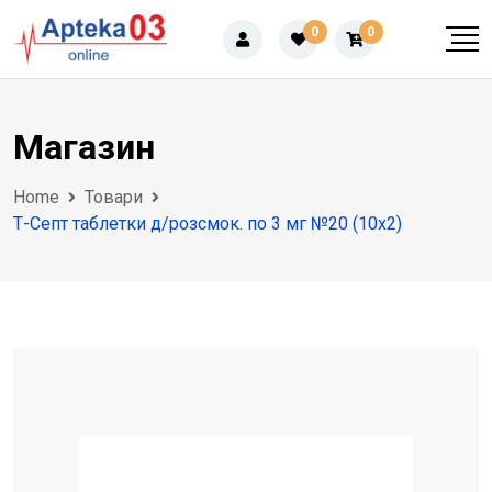
Skip
0
0
to
content
Магазин
Home
Товари
Т-Септ таблетки д/розсмок. по 3 мг №20 (10х2)