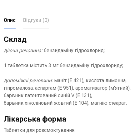
Опис
Відгуки (0)
Склад
діюча речовина:
бензидаміну гідрохлорид;
1 таблетка містить 3 мг бензидаміну гідрохлориду;
допоміжні речовини:
маніт (Е 421), кислота лимонна,
гіпромелоза, аспартам (Е 951), ароматизатор (м’ятний),
барвник патентований синій V (Е 131),
барвник хіноліновий жовтий (Е 104), магнію стеарат.
Лікарська форма
Таблетки для розсмоктування.