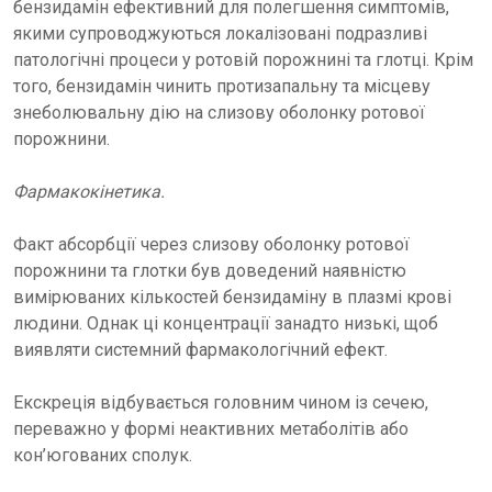
бензидамін ефективний для полегшення симптомів,
якими супроводжуються локалізовані подразливі
патологічні процеси у ротовій порожнині та глотці. Крім
того, бензидамін чинить протизапальну та місцеву
знеболювальну дію на слизову оболонку ротової
порожнини.
Фармакокінетика.
Факт абсорбції через слизову оболонку ротової
порожнини та глотки був доведений наявністю
вимірюваних кількостей бензидаміну в плазмі крові
людини. Однак ці концентрації занадто низькі, щоб
виявляти системний фармакологічний ефект.
Екскреція відбувається головним чином із сечею,
переважно у формі неактивних метаболітів або
кон’югованих сполук.