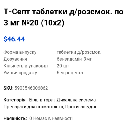
Т-Септ таблетки д/розсмок. по
3 мг №20 (10х2)
$
46.44
Форма випуску
таблетки д/розсмок.
Дозування
бензидамін: 3мг
Кількість в упаковці
20 шт
Умови продажу
без рецепта
SKU:
5903546006862
Категорія:
Біль в горлі
,
Дихальна система
,
Препарати для стоматології
,
Протизастудні
Наявність:
0 Немає в наявності