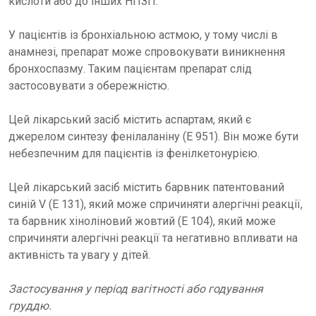
кислоти або до інших НПЗП.
У пацієнтів із бронхіальною астмою, у тому числі в
анамнезі, препарат може спровокувати виникнення
бронхоспазму. Таким пацієнтам препарат слід
застосовувати з обережністю.
Цей лікарський засіб містить аспартам, який є
джерелом синтезу фенілаланіну (E 951). Він може бути
небезпечним для пацієнтів із фенілкетонурією.
Цей лікарський засіб містить барвник патентований
синій V (Е 131), який може спричиняти алергічні реакції,
та барвник хіноліновий жовтий (Е 104), який може
спричиняти алергічні реакції та негативно впливати на
активність та увагу у дітей.
Застосування у період вагітності або годування
груддю.