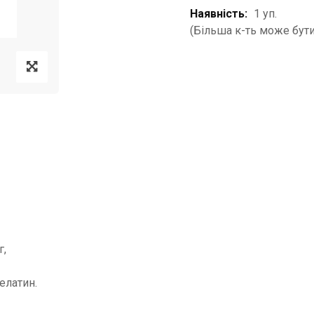
Наявність:
1 уп.
(Більша к-ть може бути
г,
елатин.