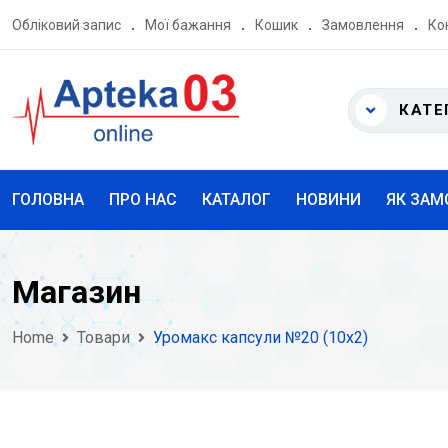
Skip
Обліковий запис
Мої бажання
Кошик
Замовлення
Ко
to
content
КАТЕ
ГОЛОВНА
ПРО НАС
КАТАЛОГ
НОВИНИ
ЯК ЗАМ
Магазин
Home
Товари
Уромакс капсули №20 (10х2)