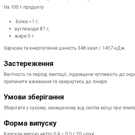
На 100 г продукту:
білки <1 г;
вуглеводи 87 г;
жири 0 г.
Харчова та енергетична цінність 348 ккал / 1457 кДж.
Застереження
Вагітність та період лактації, підвищена чутливість до о
припинити вживання та звернутись до лікаря.
Умови зберігання
Зберігати у сухому, захищеному від світла місці при темпе
Форма випуску
Капсули масою нетто 0,4 – 0,5 г 20 штук.