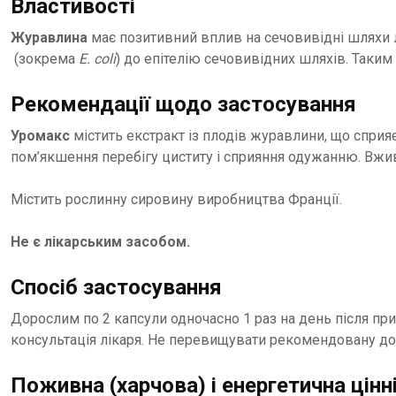
Властивості
Журавлина
має позитивний вплив на сечовивідні шляхи
(зокрема
E.
coli
) до епітелiю сечовивiдних шляхiв. Таки
Рекомендації щодо застосування
Уромакс
містить екстракт iз плодiв журавлини, що спри
пом’якшення перебігу циститу i сприяння одужанню. Вж
Мiстить рослинну сировину виробництва Франції.
Не є лікарським засобом.
Спосіб застосування
Дорослим по 2 капсули одночасно 1 раз на день після п
консультація лікаря. Не перевищувати рекомендовану до
Поживна (харчова) і енергетична цінні