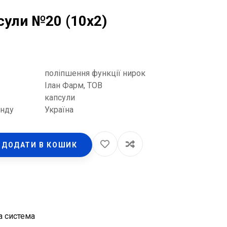
сули №20 (10х2)
поліпшення функції нирок
Ілан Фарм, ТОВ
капсули
енду
Україна
ДОДАТИ В КОШИК
а система