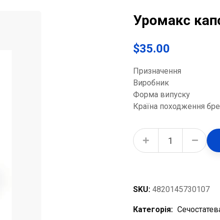
Уромакс кап
$
35.00
Призначення
Виробник
Форма випуску
Країна походження бр
Уромакс капсули №20 (10х2) quantity
SKU:
4820145730107
Категорія:
Сечостатев