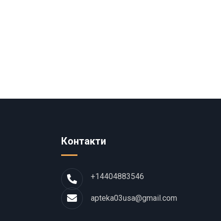
Контакти
+14404883546
apteka03usa@gmail.com