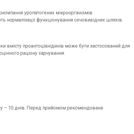
рилипання уропатогених мікроорганізмів
ють нормалiзацiї функцiонування сечовивiдних шляхів.
яки вмісту проантоціанідинів може бути застосований для
оцінного раціону харчування.
ому – 10 днiв. Перед прийомом рекомендована