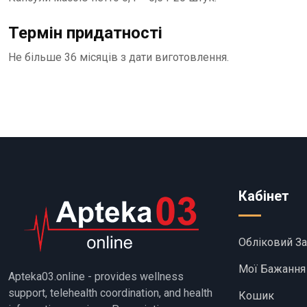
Термін придатності
Не більше 36 місяців з дати виготовлення.
Кабінет
Обліковий З
Мої Бажання
Apteka03.online - provides wellness
support, telehealth coordination, and health
Кошик