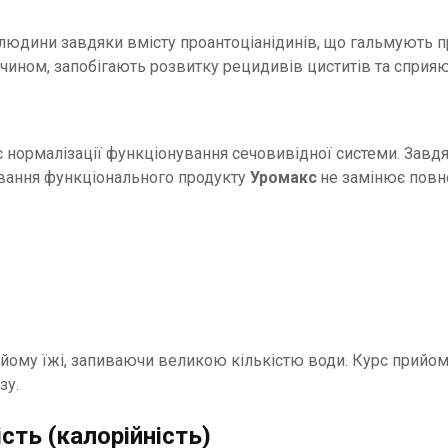
людини завдяки вмiсту проантоціанідинiв, що гальмують п
м чином, запобiгають розвитку рецидивiв циститів та сприя
яє нормалiзацiї функцiонування сечовивідної системи. Завд
ивання функціонального продукту
Уромакс
не замінює повн
рийому їжi, запиваючи великою кiлькiстю води. Курс прий
зу.
сть (калорійність)