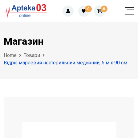
Skip
0
0
to
content
Магазин
Home
Товари
Відріз марлевий нестерильний медичний, 5 м х 90 см