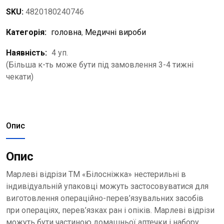
SKU:
4820180240746
Категорія:
головна
,
Медичні вироби
Наявність:
4 уп.
(Більша к-ть може бути під замовлення 3-4 тижні
чекати)
Опис
Опис
Марлеві відрізи ТМ «Білосніжка» нестерильні в
індивідуальній упаковці можуть застосовуватися для
виготовлення операційно-перев’язувальних засобів
при операціях, перев’язках ран і опіків. Марлеві відрізи
можуть бути частиною домашньої аптечки і набору