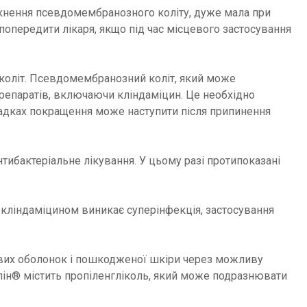
икнення псевдомембранозного коліту, дуже мала при
попередити лікаря, якщо під час місцевого застосування
коліт. Псевдомембранозний коліт, який може
препаратів, включаючи кліндаміцин. Це необхідно
ипадках покращення може наступити після припинення
ибактеріальне лікування. У цьому разі протипоказані
я кліндаміцином виникає суперінфекція, застосування
зових оболонок і пошкодженої шкіри через можливу
алін® містить пропіленгліколь, який може подразнювати