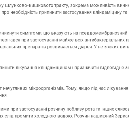
боку шлунково-кишкового тракту, зокрема можливість вин
 про необхідність припинити застосування кліндаміцину та 
виникнути симптоми, що вказують на псевдомембранозний 
стерігався при застосуванні майже всіх антибактеріальних 
ктеріальних препаратів розвивається діарея. У нетяжких в
нити лікування кліндаміцином і призначити відповідне ант
 нечутливих мікроорганізмів. Тому, якщо під час лікуванн
ння.
жними при застосуванні розчину поблизу рота та інших сли
ця їх слід промити холодною водою. Розчин нашкірний Зерк