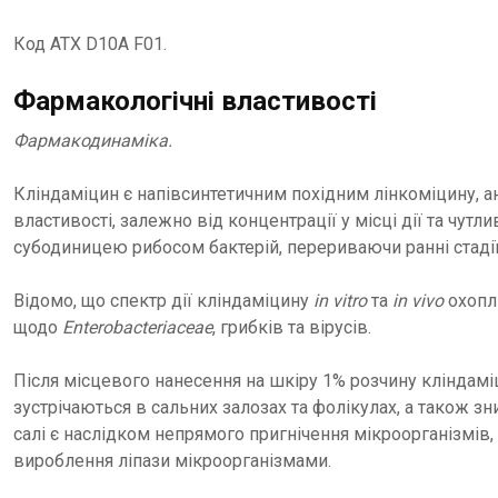
Код АТХ D10A F01.
Фармакологічні властивості
Фармакодинаміка.
Кліндаміцин є напівсинтетичним похідним лінкоміцину, а
властивості, залежно від концентрації у місці дії та чутл
субодиницею рибосом бактерій, перериваючи ранні стадії
Відомо, що спектр дії кліндаміцину
in vitro
та
in vivo
охоплю
щодо
Enterobacteriaceae
, грибків та вірусів.
Після місцевого нанесення на шкіру 1% розчину кліндаміц
зустрічаються в сальних залозах та фолікулах, а також 
салі є наслідком непрямого пригнічення мікроорганізмів
вироблення ліпази мікроорганізмами.