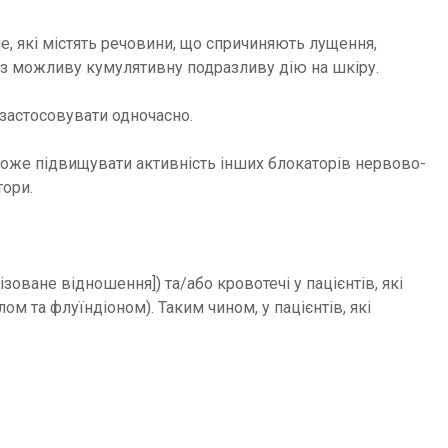
, які містять речовини, що спричиняють лущення,
ерез можливу кумулятивну подразливу дію на шкіру.
застосовувати одночасно.
може підвищувати активність інших блокаторів нервово-
тори.
оване відношення]) та/або кровотечі у пацієнтів, які
м та флуїндіоном). Таким чином, у пацієнтів, які