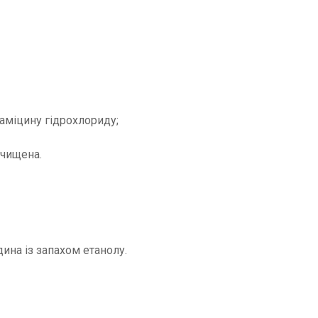
даміцину гідрохлориду;
очищена.
ина із запахом етанолу.