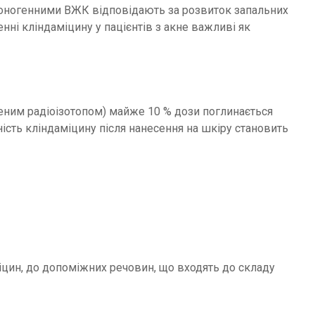
едоногенними ВЖК відповідають за розвиток запальних
нні кліндаміцину у пацієнтів з акне важливі як
еним радіоізотопом) майже 10 % дози поглинається
ість кліндаміцину після нанесення на шкіру становить
міцин, до допоміжних речовин, що входять до складу