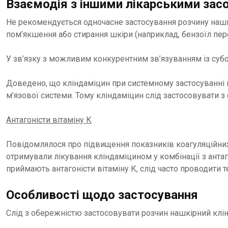
Взаємодія з іншими лікарськими засо
Не рекомендується одночасне застосування розчину нашк
пом’якшення або стирання шкіри (наприклад, бензоїл перо
У зв’язку з можливим конкурентним зв’язуванням із суб
Доведено, що кліндаміцин при системному застосуванні 
м’язової системи. Тому кліндаміцин слід застосовувати з
Антагоністи вітаміну К
Повідомлялося про підвищення показників коагуляційних т
отримували лікування кліндаміцином у комбінації з антаг
приймають антагоністи вітаміну К, слід часто проводити т
Особливості щодо застосування
Слід з обережністю застосовувати розчин нашкірний клін