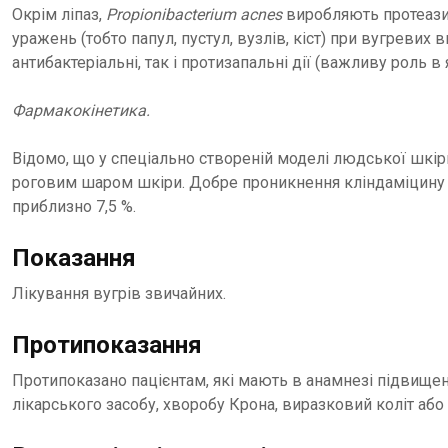
Окрім ліпаз,
Propionibacterium acnes
виробляють протеази,
уражень (тобто папул, пустул, вузлів, кіст) при вугревих
антибактеріальні, так і протизапальні дії (важливу роль в
Фармакокінетика.
Відомо, що у спеціально створеній моделі людської шкі
роговим шаром шкіри. Добре проникнення кліндаміцину в 
приблизно 7,5 %.
Показання
Лікування вугрів звичайних.
Протипоказання
Протипоказано пацієнтам, які мають в анамнезі підвищену
лікарського засобу, хворобу Крона, виразковий коліт або 