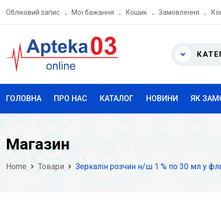
Skip
Обліковий запис
Мої бажання
Кошик
Замовлення
Ко
to
content
КАТЕ
ГОЛОВНА
ПРО НАС
КАТАЛОГ
НОВИНИ
ЯК ЗАМ
Магазин
Home
Товари
Зеркалін розчин н/ш 1 % по 30 мл у фл