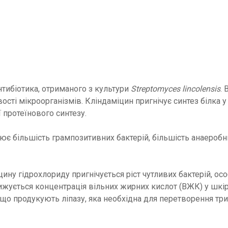
нтибіотика, отриманого з культури
Streptomyces lincolensis
. 
ивості мікроорганізмів. Кліндаміцин пригнічує синтез білка
 протеїнового синтезу.
є більшість грампозитивних бактерій, більшість анаеробн
ину гідрохлориду пригнічується ріст чутливих бактерій, о
знижується концентрація вільних жирних кислот (ВЖК) у шк
, що продукують ліпазу, яка необхідна для перетворення т