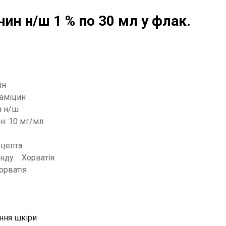
чин н/ш 1 % по 30 мл у флак.
ін
аміцин
н н/ш
н: 10 мг/мл
цепта
енду Хорватія
орватія
ння шкіри