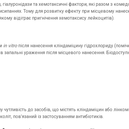
 гіалуронідази та хемотаксичні фактори, які разом з ком
 висипаннях. Тому для розвитку ефекту при місцевому нанесе
 якому відіграє пригнічення хемотаксису лейкоцитів).
ри
in vitro
після нанесення кліндаміцину гідрохлориду (поміч
запальні ураження після місцевого нанесення. Біодоступн
 чутливість до засобів, що містять кліндаміцин або лінко
коліт, пов’язаний із застосуванням антибіотиків.