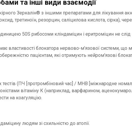
бами та інші види взаємодії
ірного Зеркалін® з іншими препаратами для лікування акне
ксид, третиноїн, резорцин, саліцилова кислота, сірка), ч
одиницею 50S рибосоми кліндаміцин і еритроміцин не слід 
має властивості блокатора нервово-м’язової системи, що 
 обережністю пацієнтам, які отримують нейром’язові блока
естів (ПЧ [протромбіновий час] / МНВ [міжнародне номаліз
оністами вітаміну К (наприклад, варфарином, аценокумароло
ести на коагуляцію.
даміцину людям зі схильністю до атопії.