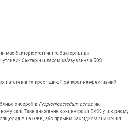
Він має бактеріостатичні та бактерицидні
 у чутливих бактерій шляхом зв’язування з 50S
их патогенів та простіших. Препарат неефективний
собливо анаеробів
Propionibacterium acnes
, які
ірному салі. Таке зниження концентрації ВЖК у шкірному
ригліцеридів на ВЖК, або прямим наслідком зниження