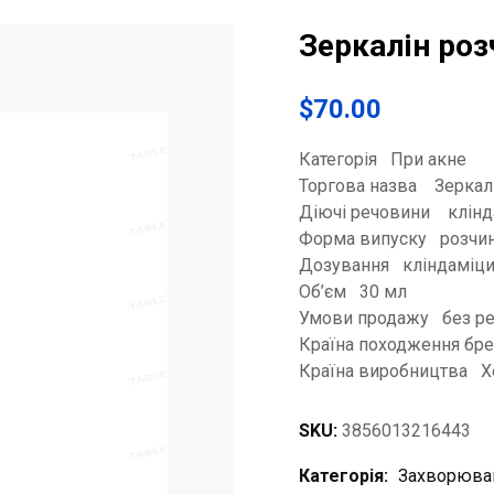
Зеркалін роз
$
70.00
Категорія При акне
Торгова назва Зеркал
Діючі речовини клінд
Форма випуску розчи
Дозування кліндаміци
Об’єм 30 мл
Умови продажу без ре
Країна походження бр
Країна виробництва Х
SKU:
3856013216443
Категорія:
Захворюва