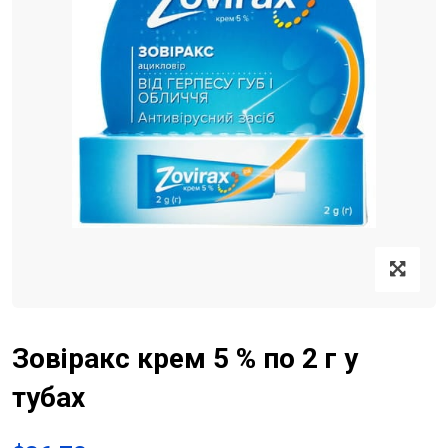
Зовіракс крем 5 % по 2 г у
тубах