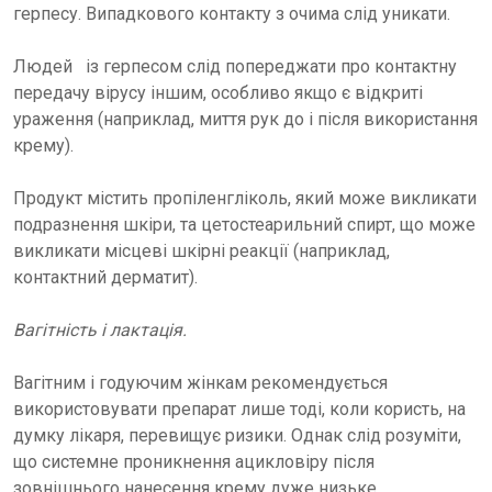
герпесу. Випадкового контакту з очима слід уникати.
Людей
із герпесом слід попереджати про контактну
передачу вірусу іншим, особливо якщо є відкриті
ураження (наприклад, миття рук до і після використання
крему).
Продукт містить пропіленгліколь, який може викликати
подразнення шкіри, та цетостеарильний спирт, що може
викликати місцеві шкірні реакції (наприклад,
контактний дерматит).
Вагітність і лактація.
Вагітним і годуючим жінкам рекомендується
використовувати препарат лише тоді, коли користь, на
думку лікаря, перевищує ризики. Однак слід розуміти,
що системне проникнення ацикловіру після
зовнішнього нанесення крему дуже низьке.