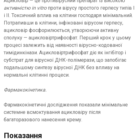
Ацикловір — це противірусний препарат із високою
активністю in vitro
проти вірусу простого герпесу типів I
і II. Токсичний вплив на клітини господаря мінімальний.
Потрапивши в клітини, інфіковані вірусом герпесу,
ацикловір фосфорилюється, утворюючи активну
сполуку — ацикловіртрифосфат. Перший крок у цьому
процесі залежить від наявності вірусно-кодованої
тимідинкінази. Ацикловіртрифосфат діє як інгібітор і
субстрат для вірусної ДНК-полімерази, що запобігає
подальшому синтезу вірусної ДНК без впливу на
нормальні клітинні процеси.
Фармакокінетика.
Фармакокінетичні дослідження показали мінімальне
системне всмоктування ацикловіру після
багаторазового нанесення крему.
Показання