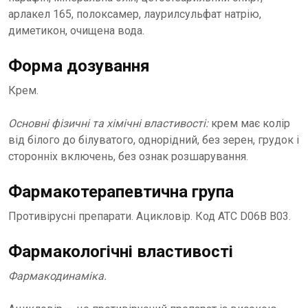
арлакел 165, полоксамер, лаурилсульфат натрію,
диметикон, очищена вода.
Форма дозування
Крем.
Основні фізичні та хімічні властивості:
крем має колір
від білого до білуватого, однорідний, без зерен, грудок і
сторонніх включень, без ознак розшарування.
Фармакотерапевтична група
Противірусні препарати. Ацикловір. Код ATC D06B B03.
Фармакологічні властивості
Фармакодинаміка.