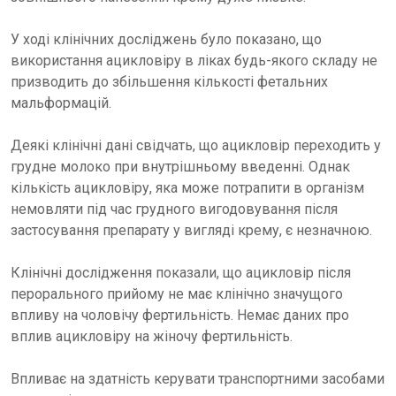
У ході клінічних досліджень було показано, що
використання ацикловіру в ліках будь-якого складу не
призводить до збільшення кількості фетальних
мальформацій.
Деякі клінічні дані свідчать, що ацикловір переходить у
грудне молоко при внутрішньому введенні. Однак
кількість ацикловіру, яка може потрапити в організм
немовляти під час грудного вигодовування після
застосування препарату у вигляді крему, є незначною.
Клінічні дослідження показали, що ацикловір після
перорального прийому не має клінічно значущого
впливу на чоловічу фертильність. Немає даних про
вплив ацикловіру на жіночу фертильність.
Впливає на здатність керувати транспортними засобами