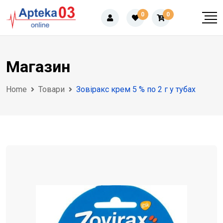
Skip
0
0
to
content
Магазин
Home
Товари
Зовіракс крем 5 % по 2 г у тубах