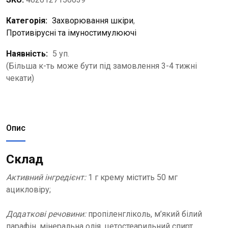
Категорія:
Захворювання шкіри
,
Противірусні та імуностимулюючі
Наявність:
5 уп.
(Більша к-ть може бути під замовлення 3-4 тижні
чекати)
Опис
Склад
Активний інгредієнт:
1 г крему містить 50 мг
ацикловіру;
Додаткові речовини:
пропіленгліколь, м’який білий
парафін, мінеральна олія, цетостеарильний спирт,