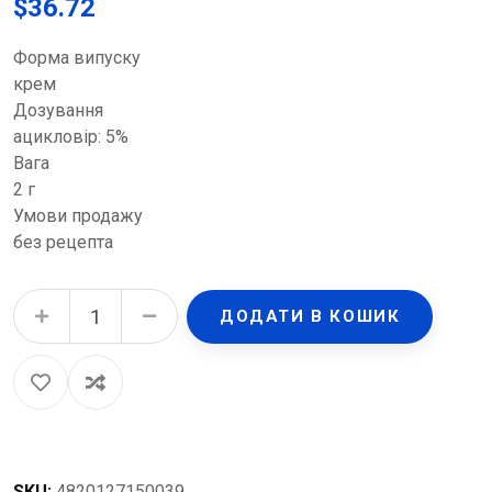
$
36.72
Форма випуску
крем
Дозування
ацикловір: 5%
Вага
2 г
Умови продажу
без рецепта
Зовіракс крем 5 % по 2 г у тубах quantity
ДОДАТИ В КОШИК
SKU:
4820127150039