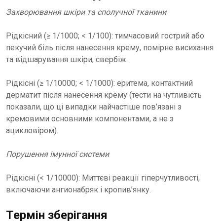
Захворювання шкіри та сполучної тканини
Рідкісний (≥ 1/1000; < 1/100): тимчасовий гострий або
пекучий біль після нанесення крему, помірне висихання
та відшарування шкіри, свербіж.
Рідкісні (≥ 1/10000; < 1/1000): еритема, контактний
дерматит після нанесення крему (тести на чутливість
показали, що ці випадки найчастіше пов’язані з
кремовими основними компонентами, а не з
ацикловіром).
Порушення імунної системи
Рідкісні (< 1/10000): Миттєві реакції гіперчутливості,
включаючи ангионабряк і кропив’янку.
Термін зберігання