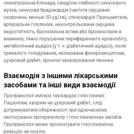
синоатріальна блокада, синдром слабкості синусового
вузла, синусова брадикардія (частота серцевих
скорочень менше 50 уд/хв), стенокардія Принцметала,
артеріальна гіпотензія, неконтрольована серцева
недостатність, бронхіальна астма або бронхоспазм в
анамнезі, тяжкі порушення периферичного кровообігу,
метаболічний ацидоз (у т. ч. діабетичний ацидоз), після
тривалого голодування, нелікована феохромоцитома,
цукровий діабет, хронічні захворювання печінки.
Взаємодія з іншими лікарськими
засобами та інші види взаємодії
Пропранолол змінює тахікардію гіпоглікемії.
Пацієнтам, хворим на цукровий діабет, слід
дотримуватися обережності при одночасному
застосуванні пропранололу і гіпоглікемічних засобів.
Пропранолол може пролонгувати гіпоглікемічну
реакцію на інсулін.