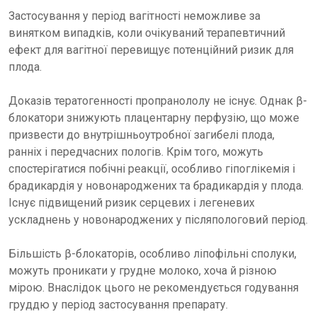
Застосування у період вагітності неможливе за
винятком випадків, коли очікуваний терапевтичний
ефект для вагітної перевищує потенційний ризик для
плода.
Доказів тератогенності пропранололу не існує. Однак β-
блокатори знижують плацентарну перфузію, що може
призвести до внутрішньоутробної загибелі плода,
ранніх і передчасних пологів. Крім того, можуть
спостерігатися побічні реакції, особливо гіпоглікемія і
брадикардія у новонароджених та брадикардія у плода.
Існує підвищений ризик серцевих і легеневих
ускладнень у новонароджених у післяпологовий період.
Більшість β-блокаторів, особливо ліпофільні сполуки,
можуть проникати у грудне молоко, хоча й різною
мірою. Внаслідок цього не рекомендується годування
груддю у період застосування препарату.