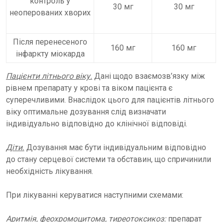
контроль у
30 мг
30 мг
неоперованих хворих
Після перенесеного
160 мг
160 мг
інфаркту міокарда
Пацієнти літнього віку.
Дані щодо взаємозв’язку між
рівнем препарату у крові та віком пацієнта є
суперечливими. Внаслідок цього для пацієнтів літнього
віку оптимальне дозування слід визначати
індивідуально відповідно до клінічної відповіді.
Діти.
Дозування має бути індивідуальним відповідно
до стану серцевої системи та обставин, що спричинили
необхідність лікування.
При лікуванні керуватися наступними схемами:
Аритмія, феохромоцитома, тиреотоксикоз:
препарат