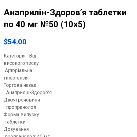
Анаприлін-Здоров’я таблетки
по 40 мг №50 (10х5)
$
54.00
Категорія Від
високого тиску
Артеріальна
гіпертензія
Торгова назва
Анаприлін-Здоров’я
Діючі речовини
пропранолол
Форма випуску
таблетки
Дозування
пропранолол: 40 мг