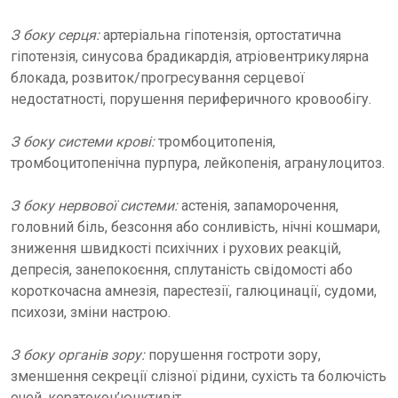
З боку серця:
артеріальна гіпотензія, ортостатична
гіпотензія, синусова брадикардія, атріовентрикулярна
блокада, розвиток/прогресування серцевої
недостатності, порушення периферичного кровообігу.
З боку системи крові:
тромбоцитопенія,
тромбоцитопенічна пурпура, лейкопенія, агранулоцитоз.
З боку нервової системи:
астенія, запаморочення,
головний біль, безсоння або сонливість, нічні кошмари,
зниження швидкості психічних і рухових реакцій,
депресія, занепокоєння, сплутаність свідомості або
короткочасна амнезія, парестезії, галюцинації, судоми,
психози, зміни настрою.
З боку органів зору:
порушення гостроти зору,
зменшення секреції слізної рідини, сухість та болючість
очей, кератокон’юнктивіт.