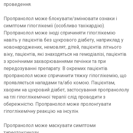
проведення.
Пропранолол може блокувати/змінювати ознаки і
симптоми гіпоглікемії (особливо тахікардію).
Пропранолол може іноді спричиняти гіпоглікемію
навіть у пацієнтів без цукрового діабету, наприклад у
новонароджених, немовлят, дітей, пацієнтів літнього
віку, пацієнтів, які знаходяться на гемодіалізі, пацієнтів
з хронічними захворюваннями печінки та при
передозуванні препарату. В окремих пацієнтів
пропранолол може спричинити тяжку гіпоглікемію, що
проявляється нападами та/або комою. Пацієнтам,
хворим на цукровий діабет, застосування пропранололу
на тлі гіпоглікемічної терапії слід проводити з
обережністю. Пропранолол може пролонгувати
гіпоглікемічну реакцію на інсулін.
Пропранолол може маскувати симптоми
тиреотоксикозу.