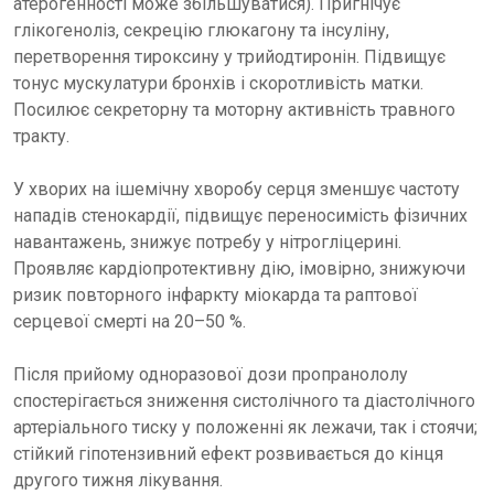
атерогенності може збільшуватися). Пригнічує
глікогеноліз, секрецію глюкагону та інсуліну,
перетворення тироксину у трийодтиронін. Підвищує
тонус мускулатури бронхів і скоротливість матки.
Посилює секреторну та моторну активність травного
тракту.
У хворих на ішемічну хворобу серця зменшує частоту
нападів стенокардії, підвищує переносимість фізичних
навантажень, знижує потребу у нітрогліцерині.
Проявляє кардіопротективну дію, імовірно, знижуючи
ризик повторного інфаркту міокарда та раптової
серцевої смерті на 20–50 %.
Після прийому одноразової дози пропранололу
спостерігається зниження систолічного та діастолічного
артеріального тиску у положенні як лежачи, так і стоячи;
стійкий гіпотензивний ефект розвивається до кінця
другого тижня лікування.