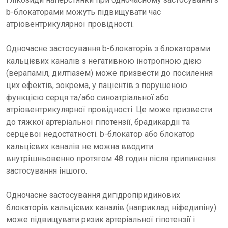
b-блокаторами можуть підвищувати час
атріовентрикулярної провідності.
Одночасне застосування b-блокаторів з блокаторами
кальцієвих каналів з негативною інотропною дією
(верапаміл, дилтіазем) може призвести до посилення
цих ефектів, зокрема, у пацієнтів з порушеною
функцією серця та/або синоатріальної або
атріовентрикулярної провідності. Це може призвести
до тяжкої артеріальної гіпотензії, брадикардії та
серцевої недостатності. b-блокатор або блокатор
кальцієвих каналів не можна вводити
внутрішньовенно протягом 48 годин після припинення
застосування іншого.
Одночасне застосування дигідропіридинових
блокаторів кальцієвих каналів (наприклад ніфедипіну)
може підвищувати ризик артеріальної гіпотензії і