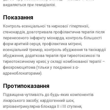
видаляється при гемодіалізі.
Показання
Контроль есенціальної та ниркової гіпертензії,
стенокардія, довготривала профілактична терапія після
перенесеного інфаркту міокарда, контроль більшості
форм аритмій серця, профілактика мігрені,
есенціальний тремор, контроль збудження та тахікардії
збудження, додаткова терапія при тиреотоксикозі та
тиреотоксичному кризі; у складі комбінованої терапії –
феохромоцитома (тільки у поєднанні з α-
адреноблокаторами).
Протипоказання
Підвищена чутливість до будь-яких компонентів
лікарського засобу; кардіогенний шок,
атріовентрикулярна блокада II і III ступеня,