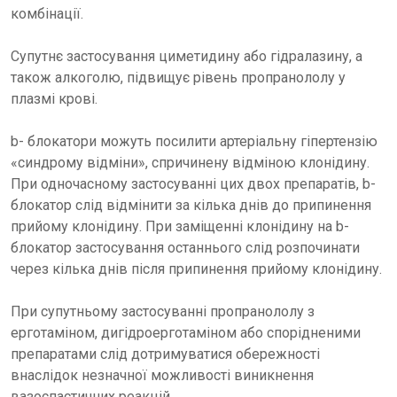
комбінації.
Супутнє застосування циметидину або гідралазину, а
також алкоголю, підвищує рівень пропранололу у
плазмі крові.
b- блокатори можуть посилити артеріальну гіпертензію
«синдрому відміни», спричинену відміною клонідину.
При одночасному застосуванні цих двох препаратів, b-
блокатор слід відмінити за кілька днів до припинення
прийому клонідину. При заміщенні клонідину на b-
блокатор застосування останнього слід розпочинати
через кілька днів після припинення прийому клонідину.
При супутньому застосуванні пропранололу з
ерготаміном, дигідроерготаміном або спорідненими
препаратами слід дотримуватися обережності
внаслідок незначної можливості виникнення
вазоспастичних реакцій.