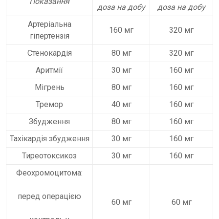
Показання
доза на добу
доза на добу
Артеріальна
160 мг
320 мг
гіпертензія
Стенокардія
80 мг
320 мг
Аритмії
30 мг
160 мг
Мігрень
80 мг
160 мг
Тремор
40 мг
160 мг
Збудження
80 мг
160 мг
Тахікардія збудження
30 мг
160 мг
Тиреотоксикоз
30 мг
160 мг
Феохромоцитома:
перед операцією
60 мг
60 мг