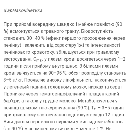
Фармакокінетика.
При прийомі всередину швидко і майже повністю (90
%) всмоктується з травного тракту. Біодоступність
становить 30–40 % (ефект першого проходження через
печінку) і залежить від характеру їжі та інтенсивності
печінкового кровотоку, збільшується при тривалому
застосуванні. C
у плазмі крові досягається через 1–2
max
години після прийому внутрішньо. З білками плазми
крові зв’язується на 90–95 %, обсяг розподілу становить
3–5 л/кг. Проявляє високу ліпофільність, накопичується
у легеневій тканині, головному мозку, нирках та серці.
Проникає через гематоенцефалічний і плацентарний
бар’єри, а також у грудне молоко. Метаболізується у
печінці шляхом глюкуронування (99 %). T
– 3–5 годин,
½
при тривалому застосуванні подовжується до 12 годин.
Виводиться переважно нирками у вигляді метаболітів
(до 90 %), у незміненому вигляді – менше 1 %. Не