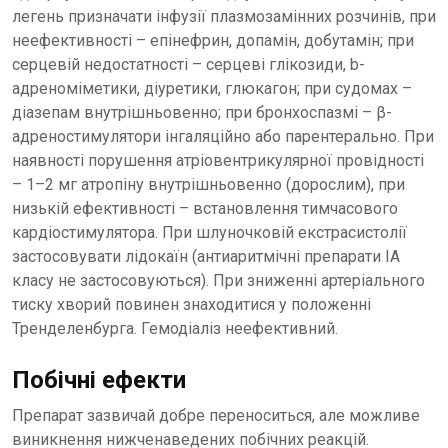
легень призначати інфузії плазмозамінних розчинів, при
неефективності – епінефрин, допамін, добутамін; при
серцевій недостатності – серцеві глікозиди, b-
адреноміметики, діуретики, глюкагон; при судомах –
діазепам внутрішньовенно; при бронхоспазмі – β-
адреностимулятори інгаляційно або парентерально. При
наявності порушення атріовентрикулярної провідності
– 1–2 мг атропіну внутрішньовенно (дорослим), при
низькій ефективності – встановлення тимчасового
кардіостимулятора. При шлуночковій екстрасистолії
застосовувати лідокаїн (антиаритмічні препарати ІА
класу не застосовуються). При зниженні артеріального
тиску хворий повинен знаходитися у положенні
Тренделенбурга. Гемодіаліз неефективний.
Побічні ефекти
Препарат зазвичай добре переноситься, але можливе
виникнення нижченаведених побічних реакцій.