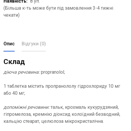
Наявність:
8 уп.
(Більша к-ть може бути під замовлення 3-4 тижні
чекати)
Опис
Відгуки (0)
Склад
діюча речовина:
propranolol;
1 таблетка містить пропранололу гідрохлориду 10 мг
або 40 мг;
допоміжні речовини:
тальк, крохмаль кукурудзяний,
гіпромелоза, кремнію діоксид колоїдний безводний,
кальцію стеарат, целюлоза мікрокристалічна.