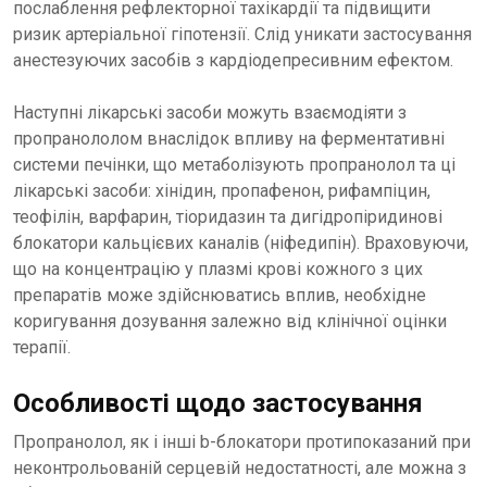
послаблення рефлекторної тахікардії та підвищити
ризик артеріальної гіпотензії. Слід уникати застосування
анестезуючих засобів з кардіодепресивним ефектом.
Наступні лікарські засоби можуть взаємодіяти з
пропранололом внаслідок впливу на ферментативні
системи печінки, що метаболізують пропранолол та ці
лікарські засоби: хінідин, пропафенон, рифампіцин,
теофілін, варфарин, тіоридазин та дигідропіридинові
блокатори кальцієвих каналів (ніфедипін). Враховуючи,
що на концентрацію у плазмі крові кожного з цих
препаратів може здійснюватись вплив, необхідне
коригування дозування залежно від клінічної оцінки
терапії.
Особливості щодо застосування
Пропранолол, як і інші b-блокатори протипоказаний при
неконтрольованій серцевій недостатності, але можна з