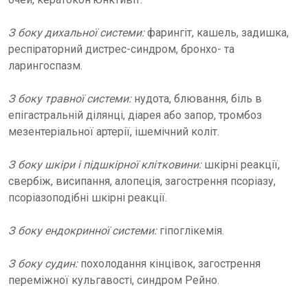
З боку дихальної системи:
фарингіт, кашель, задишка,
респіраторний дистрес-синдром, бронхо- та
ларингоспазм.
З боку травної системи:
нудота, блювання, біль в
епігастральній ділянці, діарея або запор, тромбоз
мезентеріальної артерії, ішемічний коліт.
З боку шкіри і підшкірної клітковини:
шкірні реакції,
свербіж, висипання, алопеція, загострення псоріазу,
псоріазоподібні шкірні реакції.
З боку ендокринної системи:
гіпоглікемія.
З боку судин:
похолодання кінцівок, загострення
переміжної кульгавості, синдром Рейно.