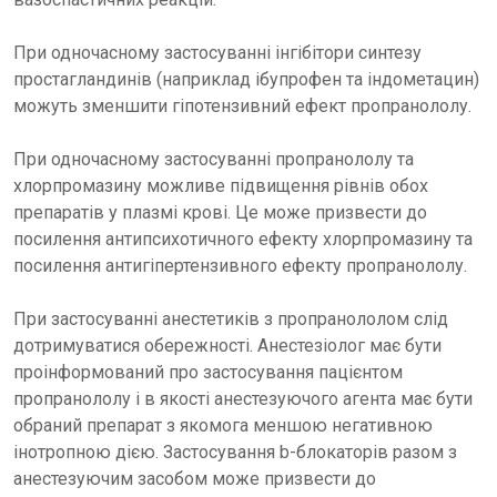
При одночасному застосуванні інгібітори синтезу
простагландинів (наприклад ібупрофен та індометацин)
можуть зменшити гіпотензивний ефект пропранололу.
При одночасному застосуванні пропранололу та
хлорпромазину можливе підвищення рівнів обох
препаратів у плазмі крові. Це може призвести до
посилення антипсихотичного ефекту хлорпромазину та
посилення антигіпертензивного ефекту пропранололу.
При застосуванні анестетиків з пропранололом слід
дотримуватися обережності. Анестезіолог має бути
проінформований про застосування пацієнтом
пропранололу і в якості анестезуючого агента має бути
обраний препарат з якомога меншою негативною
інотропною дією. Застосування b-блокаторів разом з
анестезуючим засобом може призвести до