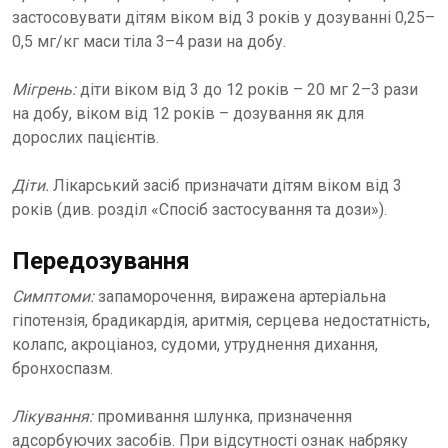
застосовувати дітям віком від 3 років у дозуванні 0,25–
0,5 мг/кг маси тіла 3–4 рази на добу.
Мігрень:
діти віком від 3 до 12 років – 20 мг 2–3 рази
на добу, віком від 12 років – дозування як для
дорослих пацієнтів.
Діти.
Лікарський засіб призначати дітям віком від 3
років (див. розділ «Спосіб застосування та дози»).
Передозування
Симптоми:
запаморочення, виражена артеріальна
гіпотензія, брадикардія, аритмія, серцева недостатність,
колапс, акроціаноз, судоми, утруднення дихання,
бронхоспазм.
Лікування:
промивання шлунка, призначення
адсорбуючих засобів. При відсутності ознак набряку