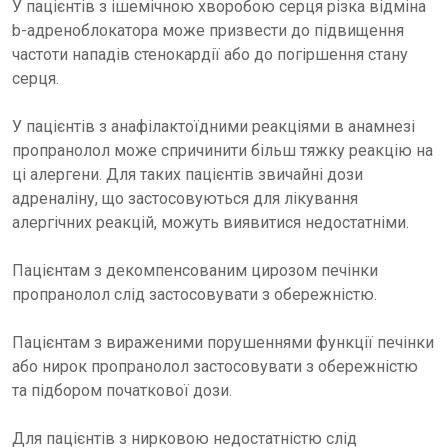
У пацієнтів з ішемічною хворобою серця різка відміна
b-адреноблокатора може призвести до підвищення
частоти нападів стенокардії або до погіршення стану
серця.
У пацієнтів з анафілактоїдними реакціями в анамнезі
пропранолол може спричинити більш тяжку реакцію на
ці алергени. Для таких пацієнтів звичайні дози
адреналіну, що застосовуються для лікування
алергічних реакцій, можуть виявитися недостатніми.
Пацієнтам з декомпенсованим цирозом печінки
пропранолол слід застосовувати з обережністю.
Пацієнтам з вираженими порушеннями функції печінки
або нирок пропранолол застосовувати з обережністю
та підбором початкової дози.
Для пацієнтів з нирковою недостатністю слід