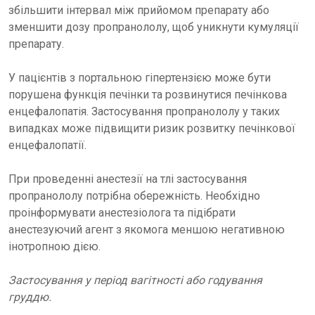
збільшити інтервал між прийомом препарату або
зменшити дозу пропранололу, щоб уникнути кумуляції
препарату.
У пацієнтів з портальною гіпертензією може бути
порушена функція печінки та розвинутися печінкова
енцефалопатія. Застосування пропранололу у таких
випадках може підвищити ризик розвитку печінкової
енцефалопатії.
При проведенні анестезії на тлі застосування
пропранололу потрібна обережність. Необхідно
проінформувати анестезіолога та підібрати
анестезуючий агент з якомога меншою негативною
інотропною дією.
Застосування у період вагітності або годування
груддю.