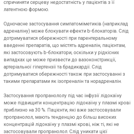
спричиняти серцеву недостатність у пацієнтів з її
латентною формою.
Одночасне застосування симпатоміметиків (наприклад
адреналіну) може блокувати ефекти b-блокаторів. Слід
дотримуватися обережності при парентеральному
введенні препаратів, що містять адреналін, пацієнтам,
які застосовують b-блокатори, оскільки у рідкісних
випадках це може призвести до вазоконстрикції,
артеріальної гіпертензії та брадикардії. Слід
дотримуватися обережності також при застосуванні з
такими препаратами як ізопреналін та норадреналін.
Застосування пропранололу під час інфузії лідокаїну
може підвищити концентрацію лідокаїну у плазмі крові
приблизно на 30 %. Пацієнти, які вже застосовували
пропранолол, мають тенденцію до більш високих
концентрацій лідокаїну у плазмі крові, ніж ті, які не
застосовували пропранолол. Слід уникати цієї