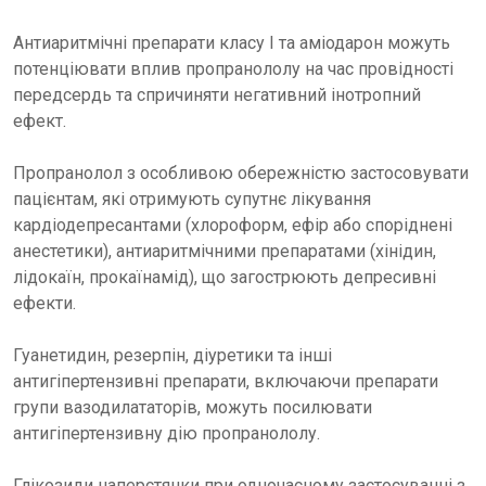
Антиаритмічні препарати класу І та аміодарон можуть
потенціювати вплив пропранололу на час провідності
передсердь та спричиняти негативний інотропний
ефект.
Пропранолол з особливою обережністю застосовувати
пацієнтам, які отримують супутнє лікування
кардіодепресантами (хлороформ, ефір або споріднені
анестетики), антиаритмічними препаратами (хінідин,
лідокаїн, прокаїнамід), що загострюють депресивні
ефекти.
Гуанетидин, резерпін, діуретики та інші
антигіпертензивні препарати, включаючи препарати
групи вазодилататорів, можуть посилювати
антигіпертензивну дію пропранололу.
Глікозиди наперстянки при одночасному застосуванні з