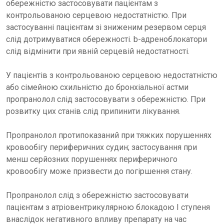
обережністю застосовувати пацієнтам з
контрольованою серцевою недостатністю. При
застосуванні пацієнтам зі зниженим резервом серця
слід дотримуватися обережності. b-адреноблокатори
слід відмінити при явній серцевій недостатності.
У пацієнтів з контрольованою серцевою недостатністю
або сімейною схильністю до бронхіальної астми
пропранолол слід застосовувати з обережністю. При
розвитку цих станів слід припинити лікування.
Пропранолол протипоказаний при тяжких порушеннях
кровообігу периферичних судин; застосування при
менш серйозних порушеннях периферичного
кровообігу може призвести до погіршення стану.
Пропранолол слід з обережністю застосовувати
пацієнтам з атріовентрикулярною блокадою І ступеня
внаслідок негативного впливу препарату на час