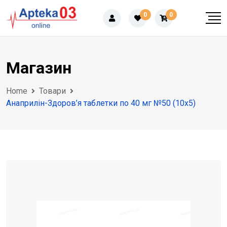
Skip
0
0
to
content
Магазин
Home
Товари
Анаприлін-Здоров’я таблетки по 40 мг №50 (10х5)