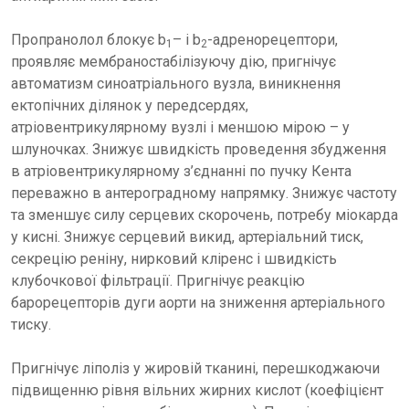
Пропранолол блокує b
– і b
-адренорецептори,
1
2
проявляє мембраностабілізуючу дію, пригнічує
автоматизм синоатріального вузла, виникнення
ектопічних ділянок у передсердях,
атріовентрикулярному вузлі і меншою мірою – у
шлуночках. Знижує швидкість проведення збудження
в атріовентрикулярному з’єднанні по пучку Кента
переважно в антероградному напрямку. Знижує частоту
та зменшує силу серцевих скорочень, потребу міокарда
у кисні. Знижує серцевий викид, артеріальний тиск,
секрецію реніну, нирковий кліренс і швидкість
клубочкової фільтрації. Пригнічує реакцію
барорецепторів дуги аорти на зниження артеріального
тиску.
Пригнічує ліполіз у жировій тканині, перешкоджаючи
підвищенню рівня вільних жирних кислот (коефіцієнт