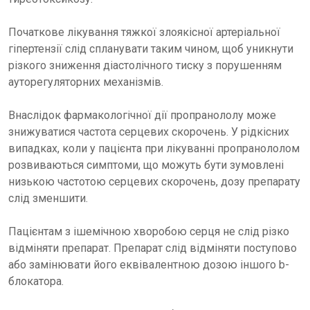
Початкове лікування тяжкої злоякісної артеріальної
гіпертензії слід спланувати таким чином, щоб уникнути
різкого зниження діастолічного тиску з порушенням
ауторегуляторних механізмів.
Внаслідок фармакологічної дії пропранололу може
знижуватися частота серцевих скорочень. У рідкісних
випадках, коли у пацієнта при лікуванні пропранололом
розвиваються симптоми, що можуть бути зумовлені
низькою частотою серцевих скорочень, дозу препарату
слід зменшити.
Пацієнтам з ішемічною хворобою серця не слід різко
відміняти препарат. Препарат слід відміняти поступово
або замінювати його еквівалентною дозою іншого b-
блокатора.