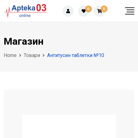
Skip
0
0
to
content
Магазин
Home
Товари
Антитусин таблетки №10