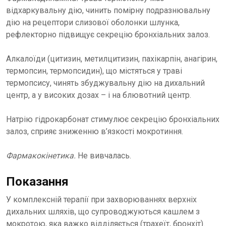
відхаркувальну дію, чинить помірну подразнювальну
дію на рецептори слизової оболонки шлунка,
рефлекторно підвищує секрецію бронхіальних залоз.
Алкалоїди (цитизин, метилцитизин, пахікарпін, анагірин,
термопсин, термопсидин), що містяться у траві
термопсису, чинять збуджувальну дію на дихальний
центр, а у високих дозах – і на блювотний центр.
Натрію гідрокарбонат стимулює секрецію бронхіальних
залоз, сприяє зниженню в’язкості мокротиння.
Фармакокінетика.
Не вивчалась.
Показання
У комплексній терапії при захворюваннях верхніх
дихальних шляхів, що супроводжуються кашлем з
мокротою, яка важко відділяється (трахеїт, бронхіт).