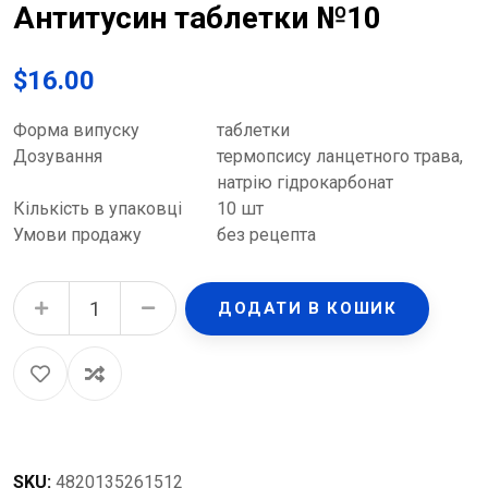
Антитусин таблетки №10
$
16.00
Форма випуску
таблетки
Дозування
термопсису ланцетного трава,
натрію гідрокарбонат
Кількість в упаковці
10 шт
Умови продажу
без рецепта
Антитусин таблетки №10 quantity
ДОДАТИ В КОШИК
SKU:
4820135261512