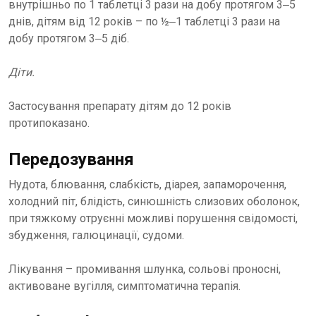
внутрішньо по 1 таблетці 3 рази на добу протягом 3‒5
днів, дітям від 12 років – по ½‒1 таблетці 3 рази на
добу протягом 3‒5 діб.
Діти.
Застосування препарату дітям до 12 років
протипоказано.
Передозування
Нудота, блювання, слабкість, діарея, запаморочення,
холодний піт, блідість, синюшність слизових оболонок,
при тяжкому отруєнні можливі порушення свідомості,
збудження, галюцинації, судоми.
Лікування – промивання шлунка, сольові проносні,
активоване вугілля, симптоматична терапія.