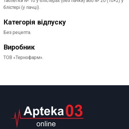
Таблетки № 10 у блістерах (без пачки) або № 20 (10×2) у
блістері (у пачці).
Категорія відпуску
Без рецепта.
Виробник
ТОВ «Тернофарм».