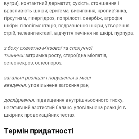
вугри), контактний дерматит; сухість, стоншення і
вразливість шкіри; еритема, висипання, кропив’янка,
гірсутизм, гіпергідроз, попрілості, свербіж, атрофія
шкіри, гіпопігментація, подразнення шкіри, утворення
стрій, телеангіектазії, відчуття печіння на шкірі, пурпура;
з боку скелетно-м’язової та сполучної
тканини:
затримка росту, стероїдна міопатія,
остеонекроз, остеопороз;
загальні розлади і порушення в місці
введення:
уповільнене загоєння ран;
дослідження:
підвищення внутрішньоочного тиску,
негативний азотистий баланс, уповільнена реакція в
шкірних провокаційних тестах.
Термін придатності