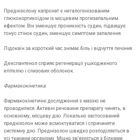
Преднізолону капронат є негалогенізованим
глюкокортикоїдом із місцевим протизапальним
ефектом. Він зменшує проникність судин, підвищує
тонус стінок судин, зменшує симптоми запалення.
Лідокаїн за короткий час знімає біль і відчуття печіння.
Декспантенол сприяє регенерації ушкодженого
епітелію і слизових оболонок.
Фармакокінетика
.
Фармакокінетичні дослідження з маззю не
проводилися. Активні речовини препарату чинять, в
основному, місцеву дію. Локально застосований
преднізолон може всмоктуватися і спричиняти
системну дію. Преднізолон швидко розподіляється в
усі тканини організму. Міцно зв’язується з білками