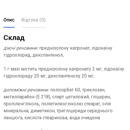
Опис
Відгуки (0)
Склад
діючі речовини:
преднізолону капронат, лідокаїну
гідрохлорид, декспантенол;
1 г мазі містить преднізолону капронату 2 мг, лідокаїну
гідрохлориду 20 мг, декспантенолу 20 мг;
допоміжні речовини:
полісорбат 60, триклозан,
метилпарабен (Е 218), спирт цетиловий, гліцерин,
пропіленгліколь, поліетиленгліколю стеарат, олія
мінеральна, диметикон, тригліцериди середнього
ланцюга, кислота стеаринова, вода очищена.