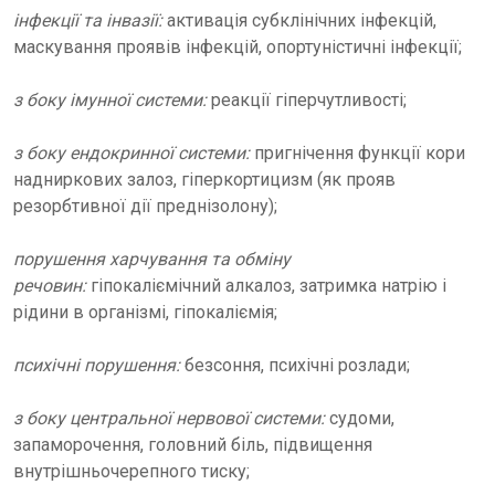
інфекції та інвазії:
активація субклінічних інфекцій,
маскування проявів інфекцій, опортуністичні інфекції;
з боку імунної системи:
реакції гіперчутливості;
з боку ендокринної системи:
пригнічення функції кори
надниркових залоз, гіперкортицизм (як прояв
резорбтивної дії преднізолону);
порушення харчування та обміну
речовин:
гіпокаліємічний алкалоз, затримка натрію і
рідини в організмі, гіпокаліємія;
психічні порушення:
безсоння, психічні розлади;
з боку центральної нервової системи:
судоми,
запаморочення, головний біль, підвищення
внутрішньочерепного тиску;