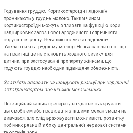
Годування груддю.
Кортикостероїди і лідокаїн
проникають у грудне молоко. Таким чином
кортикостероїди можуть впливати на функцію кори
надниркових залоз новонародженого і спричиняти
порушення росту. Невеликі кількості лідокаїну
з’являються в грудному молоці. Незважаючи на те, що
на практиці це не становить жодного ризику для
дитини, при застосуванні препарату жінками, що
годують груддю необхідна підвищена обережність.
Здатність впливати на швидкість реакції при керуванні
автотранспортом або іншими механізмами.
Потенційний вплив препарату на здатність керувати
автомобілем або працювати з іншими механізмами не
вивчався, але слід враховувати можливість розвитку
побічних реакцій з боку центральної нервової системи
та органів зору.