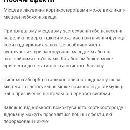
Місцеве лікування кортикостероїдами може викликати
місцеві небажані явища.
При тривалому місцевому застосуванні або нанесенні
на великі поверхні шкіри можливо пригнічення функції
кори надниркових залоз. Це особливо часто
зустрічається при застосуванні мазі дітям або під
оклюзійними пов’язками. Катаболізм білків може
призвести до негативного азотистого балансу.
Системна абсорбція великої кількості лідокаїну після
місцевого застосування може призвести до стимуляції
і/або пригнічення центральної нервової системи.
Залежно від кількості всмоктуваного кортикостероїду і
лідокаїну можуть проявлятися побічні ефекти, які
перераховані нижче: