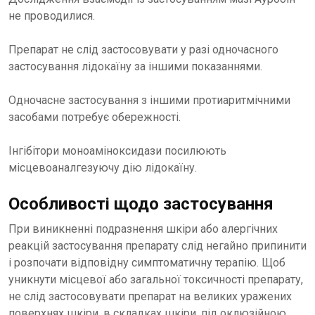
не проводилися.
Препарат не слід застосовувати у разі одночасного
застосування лідокаїну за іншими показаннями.
Одночасне застосування з іншими протиаритмічними
засобами потребує обережності.
Інгібітори моноаміноксидази посилюють
місцевоаналгезуючу дію лідокаїну.
Особливості щодо застосування
При виникненні подразнення шкіри або алергічних
реакцій застосування препарату слід негайно припинити
і розпочати відповідну симптоматичну терапію. Щоб
уникнути місцевої або загальної токсичності препарату,
не слід застосовувати препарат на великих уражених
поверхнях шкіри, в складках шкіри, під оклюзійною