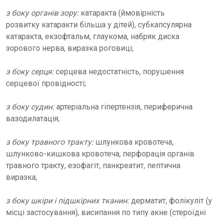
з боку органів зору:
катаракта (ймовірність
розвитку катаракти більша у дітей), субкапсулярна
катаракта, екзофтальм, глаукома, набряк диска
зорового нерва, виразка роговиці;
з боку серця:
серцева недостатність, порушення
серцевої провідності;
з боку судин:
артеріальна гіпертензія, периферична
вазодилатація;
з боку травного тракту:
шлункова кровотеча,
шлунково-кишкова кровотеча, перфорація органів
травного тракту, езофагіт, панкреатит, пептична
виразка;
з боку шкіри і підшкірних тканин:
дерматит, фолікуліт (у
місці застосування), висипання по типу акне (стероїдні