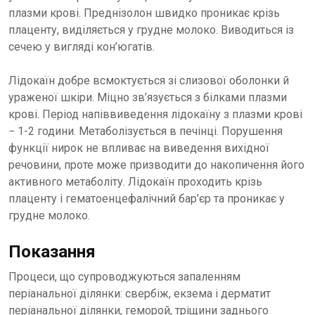
плазми крові. Преднізолон швидко проникає крізь
плаценту, виділяється у грудне молоко. Виводиться із
сечею у вигляді кон’югатів.
Лідокаїн добре всмоктується зі слизової оболонки й
ураженої шкіри. Міцно зв’язується з білками плазми
крові. Період напіввиведення лідокаїну з плазми крові
− 1-2 години. Метаболізується в печінці. Порушення
функції нирок не впливає на виведення вихідної
речовини, проте може призводити до накопичення його
активного метаболіту. Лідокаїн проходить крізь
плаценту і гематоенцефалічний бар’єр та проникає у
грудне молоко.
Показання
Процеси, що супроводжуються запаленням
періанальної ділянки: свербіж, екзема і дерматит
періанальної ділянки, геморой, тріщини заднього