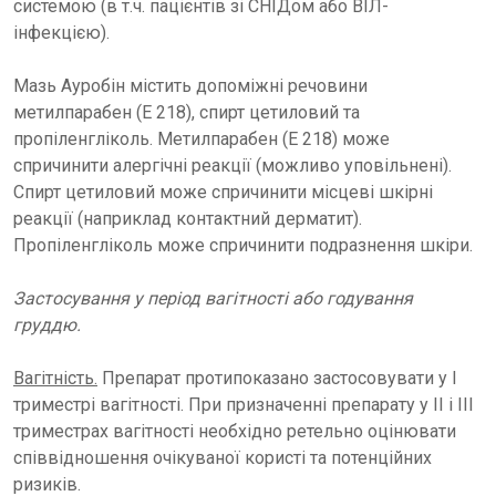
системою (в т.ч. пацієнтів зі СНІДом або ВІЛ-
інфекцією).
Мазь Ауробін містить допоміжні речовини
метилпарабен (Е 218), спирт цетиловий та
пропіленгліколь. Метилпарабен (Е 218) може
спричинити алергічні реакції (можливо уповільнені).
Спирт цетиловий може спричинити місцеві шкірні
реакції (наприклад контактний дерматит).
Пропіленгліколь може спричинити подразнення шкіри.
Застосування у період вагітності або годування
груддю.
Вагітність.
Препарат протипоказано застосовувати у І
триместрі вагітності. При призначенні препарату у ІІ і ІІІ
триместрах вагітності необхідно ретельно оцінювати
співвідношення очікуваної користі та потенційних
ризиків.