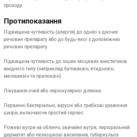
проходу.
Протипоказання
Підвищена чутливість (алергія) до однієї з діючих
речовин препарату або до будь-якої з допоміжних
речовин препарату.
Підвищена чутливість до інших місцевих анестетиків
амідного типу (наприклад бупівакаїн, етидокаїн,
мепівакаїн та прилокаїн).
Лікування очей або періокулярної ділянки.
Первинні бактеріальні, вірусні або грибкові ураження
шкіри, включаючи простий герпес.
Рожеві вугри на обличчі, звичайні вугри, періоральний
дерматит або пелюшкові висипання, туберкульоз