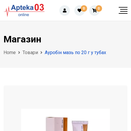
Skip
0
0
to
content
Магазин
Home
Товари
Ауробін мазь по 20 г у тубах