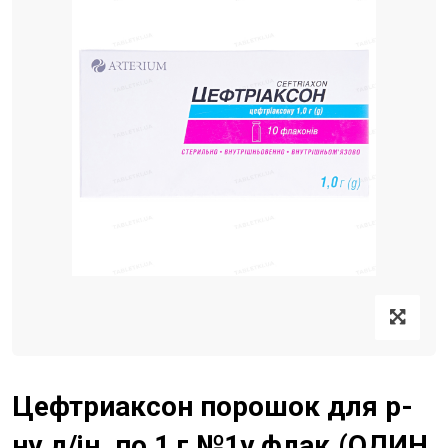
Цефтриаксон порошок для р-
ну д/ін. по 1 г №1у флак.(ОДИН