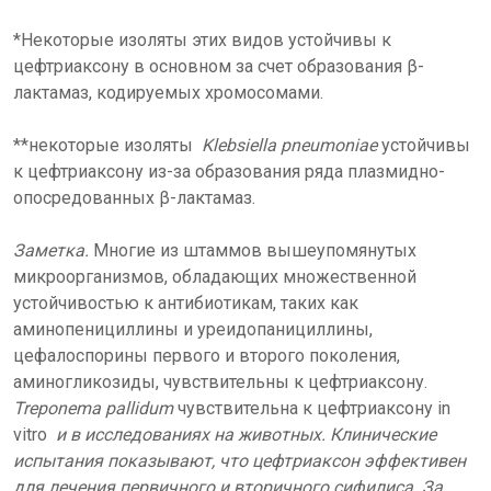
*Некоторые изоляты этих видов устойчивы к
цефтриаксону в основном за счет образования β-
лактамаз, кодируемых хромосомами.
**некоторые изоляты
Klebsiella pneumoniae
устойчивы
к цефтриаксону из-за образования ряда плазмидно-
опосредованных β-лактамаз.
Заметка.
Многие из штаммов вышеупомянутых
микроорганизмов, обладающих множественной
устойчивостью к антибиотикам, таких как
аминопенициллины и уреидопанициллины,
цефалоспорины первого и второго поколения,
аминогликозиды, чувствительны к цефтриаксону.
Treponema pallidum
чувствительна к цефтриаксону in
vitro
и в исследованиях на животных. Клинические
испытания показывают, что цефтриаксон эффективен
для лечения первичного и вторичного сифилиса. За