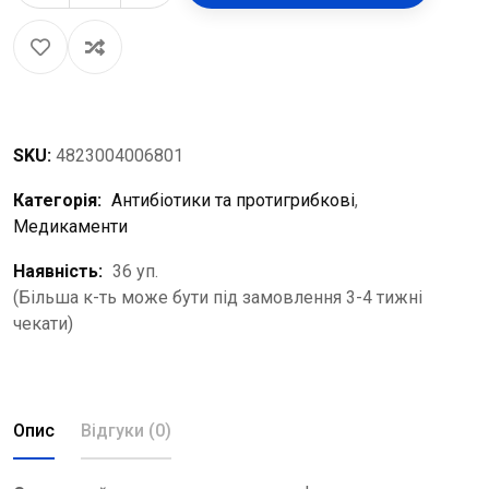
SKU:
4823004006801
Категорія:
Антибіотики та протигрибкові
,
Медикаменти
Наявність:
36 уп.
(Більша к-ть може бути під замовлення 3-4 тижні
чекати)
Опис
Відгуки (0)