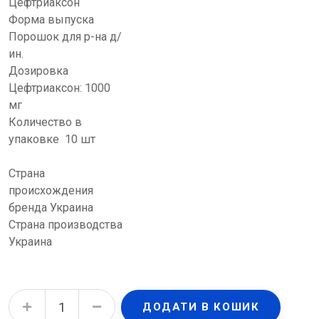
Цефтриаксон
Форма выпуска
Порошок для р-на д/
ин.
Дозировка
Цефтриаксон: 1000
мг
Количество в
упаковке 10 шт
Страна
происхождения
бренда Украина
Страна производства
Украина
Цефтриаксон порошок для р-ну д/ін. по 1 г №1у флак.(ОДИН ФЛАКОН) quantity
ДОДАТИ В КОШИК