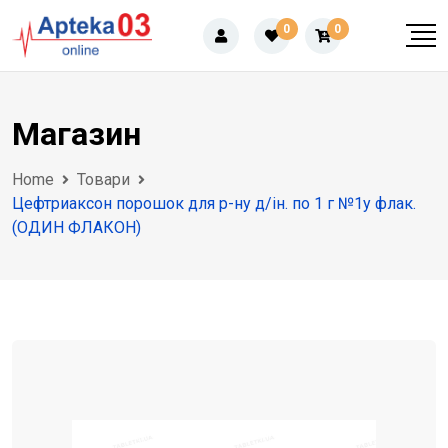
Skip
0
0
to
content
Магазин
Home
Товари
Цефтриаксон порошок для р-ну д/ін. по 1 г №1у флак.
(ОДИН ФЛАКОН)