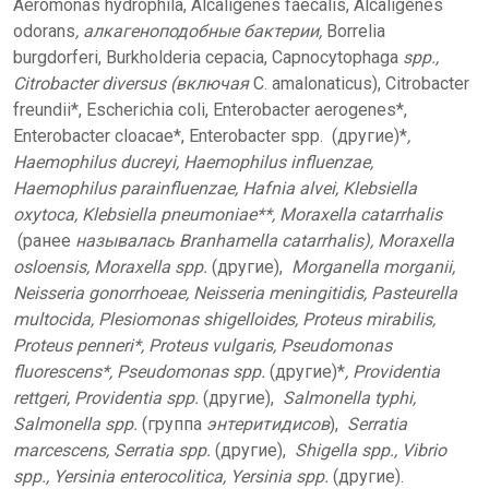
Aeromonas hydrophila, Alcaligenes faecalis, Alcaligenes
odorans
, алкагеноподобные бактерии,
Borrelia
burgdorferi, Burkholderia cepacia, Capnocytophaga
spp.,
Citrobacter diversus (включая
C. amalonaticus), Citrobacter
freundii*, Escherichia coli, Enterobacter aerogenes*,
Enterobacter cloacae*, Enterobacter spp. (другие)*
,
Haemophilus ducreyi, Haemophilus influenzae,
Haemophilus parainfluenzae, Hafnia alvei, Klebsiella
oxytoca, Klebsiella pneumoniae**, Moraxella catarrhalis
(ранее
называлась Branhamella catarrhalis), Moraxella
osloensis, Moraxella spp.
(другие),
Morganella morganii,
Neisseria gonorrhoeae, Neisseria meningitidis, Pasteurella
multocida, Plesiomonas shigelloides, Proteus mirabilis,
Proteus penneri*, Proteus vulgaris, Pseudomonas
fluorescens*, Pseudomonas spp.
(другие)*
, Providentia
rettgeri, Providentia spp.
(другие),
Salmonella typhi,
Salmonella spp.
(группа
энтеритидисов
),
Serratia
marcescens, Serratia spp.
(другие),
Shigella spp., Vibrio
spp., Yersinia enterocolitica, Yersinia spp.
(другие).