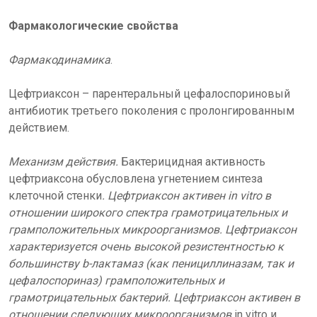
Фармакологические свойства
Фармакодинамика
.
Цефтриаксон – парентеральный цефалоспориновый
антибиотик третьего поколения с пролонгированным
действием.
Механизм действия.
Бактерицидная активность
цефтриаксона обусловлена угнетением синтеза
клеточной стенки
. Цефтриаксон активен in vitro в
отношении широкого спектра грамотрицательных и
грамположительных микроорганизмов. Цефтриаксон
характеризуется очень высокой резистентностью к
большинству b-лактамаз (как пенициллиназам, так и
цефалоспориназ) грамположительных и
грамотрицательных бактерий. Цефтриаксон активен в
отношении следующих микроорганизмов
in vitro и