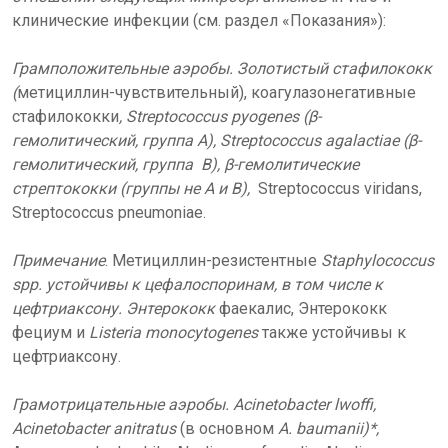
клинические инфекции (см. раздел «Показания»):
Грамположительные аэробы. Золотистый стафилококк
(
метициллин-чувствительный), коагулазонегативные
стафилококки
, Streptococcus pyogenes (β-
гемолитический, группа А), Streptococcus agalactiae (β-
гемолитический, группа В), β-гемолитические
стрептококки (группы не А и В),
Streptococcus viridans,
Streptococcus pneumoniae.
Примечание
. Метициллин-резистентные
Staphylococcus
spp. устойчивы к цефалоспоринам, в том числе к
цефтриаксону. Энтерококк
фаекалис, Энтерококк
фециум и
Listeria monocytogenes
также устойчивы к
цефтриаксону.
Грамотрицательные аэробы. Acinetobacter lwoffi,
Acinetobacter anitratus
(в основном
A. baumanii)*,