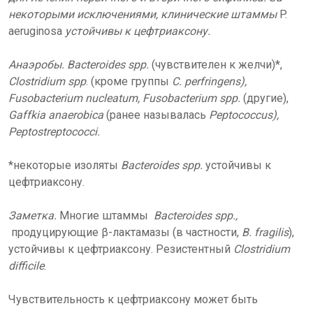
некоторыми исключениями, клинические штаммы
P.
aeruginosa
устойчивы к цефтриаксону.
Анаэробы. Bacteroides spp.
(чувствителен к желчи)*,
Clostridium spp
. (кроме группы
C. perfringens),
Fusobacterium nucleatum, Fusobacterium spp.
(другие),
Gaffkia anaerobica
(ранее называлась
Peptococcus),
Peptostreptococci.
*некоторые изоляты
Bacteroides spp.
устойчивы к
цефтриаксону.
Заметка.
Многие штаммы
Bacteroides spp.,
продуцирующие β-лактамазы (в частности,
B. fragilis
),
устойчивы к цефтриаксону. Резистентный
Clostridium
difficile
.
Чувствительность к цефтриаксону может быть