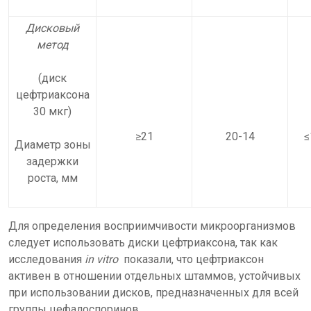
Дисковый
метод
(диск
цефтриаксона
30 мкг)
≥21
20-14
≤
Диаметр зоны
задержки
роста, мм
Для определения восприимчивости микроорганизмов
следует использовать диски цефтриаксона, так как
исследования
in vitro
показали, что цефтриаксон
активен в отношении отдельных штаммов, устойчивых
при использовании дисков, предназначенных для всей
группы цефалоспоринов.