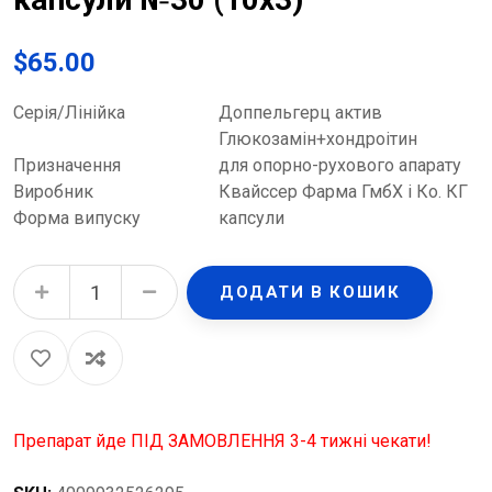
$
65.00
Серія/Лінійка
Доппельгерц актив
Глюкозамін+хондроітин
Призначення
для опорно-рухового апарату
Виробник
Квайссер Фарма ГмбХ і Ко. КГ
Форма випуску
капсули
Доппельгерц актив Глюкозамін+Хондроітин капсули №30 (10х3) quantity
ДОДАТИ В КОШИК
Препарат йде ПІД ЗАМОВЛЕННЯ 3-4 тижні чекати!