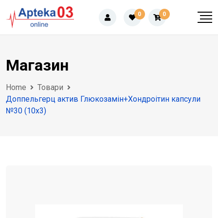
Skip
0
0
to
content
Магазин
Home
Товари
Доппельгерц актив Глюкозамін+Хондроітин капсули
№30 (10х3)