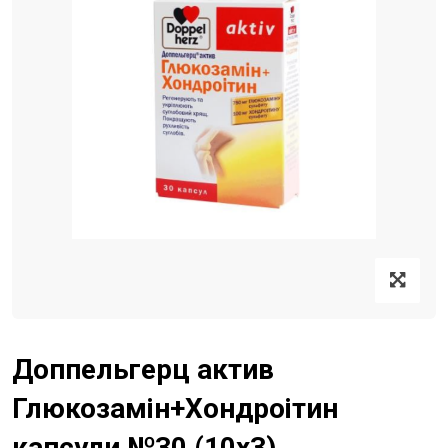
Доппельгерц актив
Глюкозамін+Хондроітин
капсули №30 (10х3)