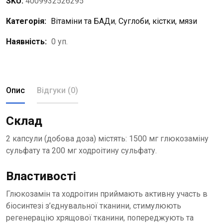
SKU:
4009932526295
Категорія:
Вітаміни та БАДи
,
Суглоби, кістки, мязи
Наявність:
0 уп.
Опис
Відгуки (0)
Склад
2 капсули (добова доза) містять: 1500 мг глюкозаміну
сульфату та 200 мг ходроітину сульфату.
Властивості
Глюкозамін та ходроітин приймають активну участь в
біосинтезі з’єднувальної тканини, стимулюють
регенерацію хрящової тканини, попереджують та