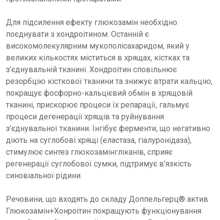
Для підсилення ефекту глюкозамін необхідно
поєднувати з хондроітином. Останній є
високомолекулярним мукополісахаридом, який у
великих кількостях міститься в хрящах, кістках та
з’єднувальній тканині. Хондроітин сповільнює
резорбцію кісткової тканини та знижує втрати кальцію,
покращує фосфорно-кальцієвий обмін в хрящовій
тканині, прискорює процеси їх репарації, гальмує
процеси дегенерації хрящів та руйнування
з’єднувальної тканини. Інгібує ферменти, що негативно
діють на суглобові хрящі (еластаза, гіалуронідаза),
стимулює синтез глюкозамінгліканів, сприяє
регенерації суглобової сумки, підтримує в’язкість
синовіальної рідини.
Речовини, що входять до складу Доппельгерц® актив
Глюкозамін+Хонроітин покращують функціонування