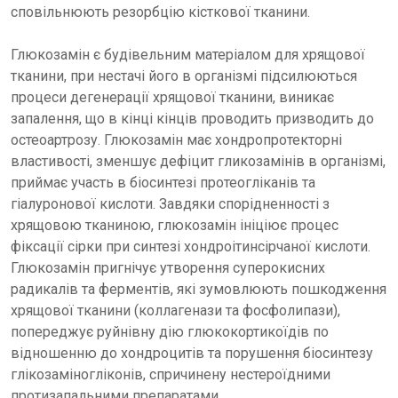
сповільнюють резорбцію кісткової тканини.
Глюкозамін є будівельним матеріалом для хрящової
тканини, при нестачі його в організмі підсилюються
процеси дегенерації хрящової тканини, виникає
запалення, що в кінці кінців проводить призводить до
остеоартрозу. Глюкозамін має хондропротекторні
властивості, зменшує дефіцит гликозамінів в організмі,
приймає участь в біосинтезі протеогліканів та
гіалуронової кислоти. Завдяки спорідненності з
хрящовою тканиною, глюкозамін ініціює процес
фіксації сірки при синтезі хондроітинсірчаної кислоти.
Глюкозамін пригнічує утворення суперокисних
радикалів та ферментів, які зумовлюють пошкодження
хрящової тканини (коллагенази та фосфолипази),
попереджує руйнівну дію глюкокортикоїдів по
відношенню до хондроцитів та порушення біосинтезу
глікозаміногліконів, спричинену нестероїдними
протизапальними препаратами.