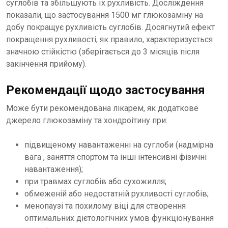
суглобів та збільшують їх рухливість. Досліждення
показали, що застосування 1500 мг глюкозаміну на
добу покращує рухливість суглобів. Досягнутий ефект
покращення рухливості, як правило, характеризується
значною стійкістю (зберігається до 3 місяців після
закінчення прийому).
Рекомендації щодо застосування
Може бути рекомендована лікарем, як додаткове
джерело глюкозаміну та хондроітину при:
підвищеному навантаженні на суглоби (надмірна
вага , заняття спортом та інші інтенсивні фізичні
навантаження);
при травмах суглобів або сухожилля;
обмеженій або недостатній рухливості суглобів;
менопаузі та похилому віці для створення
оптимальних дієтологічних умов функціонування