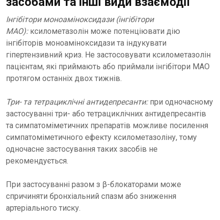
засобами та інші види взаємодії
Інгібітори моноаміноксидази (інгібітори
МАО):
ксилометазолін може потенціювати дію
інгібіторів моноаміноксидази та індукувати
гіпертензивний криз. Не застосовувати ксилометазолін
пацієнтам, які приймають або приймали інгібітори МАО
протягом останніх двох тижнів.
Три- та тетрациклічні антидепресанти:
при одночасному
застосуванні три- або тетрациклічних антидепресантів
та симпатоміметичних препаратів можливе посилення
симпатоміметичного ефекту ксилометазоліну, тому
одночасне застосування таких засобів не
рекомендується.
При застосуванні разом з β-блокаторами може
спричиняти бронхіальний спазм або зниження
артеріального тиску.