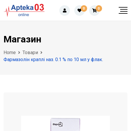
Skip
0
0
to
content
Магазин
Home
Товари
Фармазолін краплі наз. 0.1 % по 10 мл у флак.