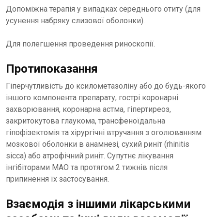
Допоміжна терапія у випадках середнього отиту (для
усунення набряку слизової оболонки).
Для полегшення проведення риноскопії.
Протипоказання
Гіперчутливість до ксилометазоліну або до будь-якого
іншого компонента препарату, гострі коронарні
захворювання, коронарна астма, гіпертиреоз,
закритокутова глаукома, трансфеноїдальна
гіпофізектомія та хірургічні втручання з оголюванням
мозкової оболонки в анамнезі, сухий риніт (rhinitis
sicca) або атрофічний риніт. Супутнє лікування
інгібіторами МАО та протягом 2 тижнів після
припинення їх застосування.
Взаємодія з іншими лікарськими