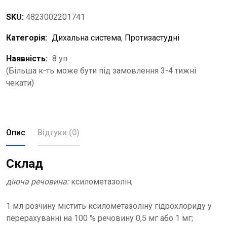
SKU:
4823002201741
Категорія:
Дихальна система
,
Протизастудні
Наявність:
8 уп.
(Більша к-ть може бути під замовлення 3-4 тижні
чекати)
Опис
Відгуки (0)
Склад
діюча речовина:
ксилометазолін;
1 мл розчину містить ксилометазоліну гідрохлориду у
перерахуванні на 100 % речовину 0,5 мг або 1 мг;