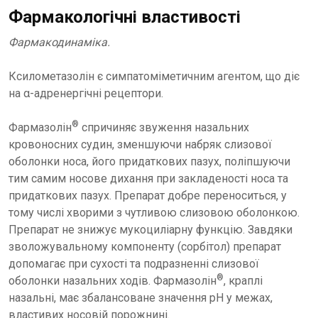
Фармакологічні властивості
Фармакодинаміка.
Ксилометазолін є симпатоміметичним агентом, що діє
на α-адренергічні рецептори.
®
Фармазолін
спричиняє звуження назальних
кровоносних судин, зменшуючи набряк слизової
оболонки носа, його придаткових пазух, поліпшуючи
тим самим носове дихання при закладеності носа та
придаткових пазух. Препарат добре переноситься, у
тому числі хворими з чутливою слизовою оболонкою.
Препарат не знижує мукоциліарну функцію. Завдяки
зволожувальному компоненту (сорбітол) препарат
допомагає при сухості та подразненні слизової
®
оболонки назальних ходів. Фармазолін
, краплі
назальні, має збалансоване значення рН у межах,
властивих носовій порожнині.