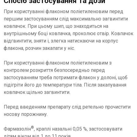
Спосіб застосування та дози
При користуванні флаконом поліетиленовим перед
першим застосуванням слід максимально загвинтити
ковпачок. При цьому шип, що знаходиться на
внутрішньому боці ковпачка, проколює отвір. Ковпачок
відгвинтити, зняти і, злегка натискаючи на корпус
флакона, розчин закапати у ніс.
При користуванні флаконом поліетиленовим з
контролем розкриття безпосередньо перед
застосуванням треба потримати флакон у долоні, щоб
підігріти його до температури тіла. Після закапування
ковпачок щільно загвинтити.
Перед введенням препарату слід ретельно прочистити
носову порожнину.
®
Фармазолін
, краплі назальні 0,05 %, застосовувати
дітям віком від 1 до 11 років.