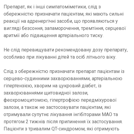
Препарат, як і інші симпатоміметики, слід з
обережністю призначати пацієнтам, які мають сильні
реакції на адренергічні засоби, що проявляються у
вигляді безсоння, запаморочення, тремтіння, серцевої
аритмії або підвищення артеріального тиску.
Не слід перевищувати рекомендовану дозу препарату,
особливо при лікуванні дітей та осіб літнього віку.
Слід з обережністю призначати препарат пацієнтам із
серцево-судинними захворюваннями, артеріальною
гіпертензією, хворим на цукровий діабет, із
захворюваннями щитовидної залози,
феохромоцитомою, гіпертрофією передміхурової
залози, а також не застосовувати пацієнтам, які
отримували супутнє лікування інгібіторами МАО та
протягом 2 тижнів після припинення їх застосування.
Пацієнти з тривалим QT-синдромом, які отримують