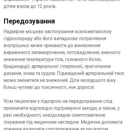
дітям віком до 12 років.
Передозування
Надмірне місцеве застосування ксилометазоліну
гідрохлориду або його випадкове потрапляння
внутрішньо може призвести до виникнення
вираженого запаморочення, потовиділення, значного
зниження температури тіла, головного болю,
брадикардії, артеріальної гіпертензії, пригнічення
дихання, коми та судом. Підвищений артеріальний тиск
може змінитися на знижений. Діти молодшого віку
більш чутливі до токсичності, ніж дорослі.
Усім пацієнтам з підозрою на передозування слід
призначити відповідні підтримуючі заходи, а також, у
разі необхідності, невідкладне симптоматичне
лікування під медичним наглядом. Медична допомога
повинна включати спостереження за пацієнтом