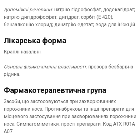
допоміжні речовини:
натрію гідрофосфат, додекагідрат;
натрію дигідрофосфат, дигідрат; сорбіт (Е 420);
бензалконію хлорид; динатрію едетат; вода для ін’єкцій.
Лікарська форма
Краплі назальні.
Основні фізико-хімічні властивості:
прозора безбарвна
рідина.
Фармакотерапевтична група
Засоби, що застосовуються при захворюваннях
порожнини носа. Протинабрякові та інші препарати для
місцевого застосування при захворюваннях порожнини
носа. Симпатоміметики, прості препарати. Код АТХ R01А
А07.