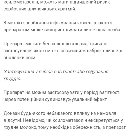
ксилометазолін, можуть мати підвищений ризик
серйозних шлуночкових аритмій.
З метою запобігання інфікування кожен флакон з
препаратом може використовувати лише одна особа.
Препарат містить бензалконію хлорид, тривале
застосування якого може спричинити набряк слизової
оболонки носа.
Застосування у період вагітності або годування
груддю.
Препарат не можна застосовувати у період вагітності
через потенційний судинозвужувальний ефект.
Докази будь-якого небажаного впливу на немовля
відсутні. Невідомо, чи ксилометазолін екскретується у
грудне молоко, тому необхідна обережність, а препарат