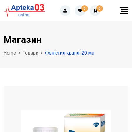
Skip
0
0
to
content
Магазин
Home
Товари
Феністил краплі 20 мл