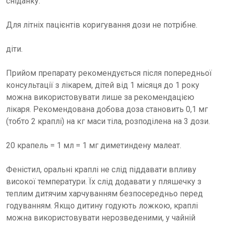
сніданку.
Для літніх пацієнтів коригування дози не потрібне.
діти.
Прийом препарату рекомендується після попередньої
консультації з лікарем, дітей від 1 місяця до 1 року
можна використовувати лише за рекомендацією
лікаря. Рекомендована добова доза становить 0,1 мг
(тобто 2 краплі) на кг маси тіла, розподілена на 3 дози.
20 крапель = 1 мл = 1 мг диметиндену малеат.
Феністил, оральні краплі не слід піддавати впливу
високої температури. Їх слід додавати у пляшечку з
теплим дитячим харчуванням безпосередньо перед
годуванням. Якщо дитину годують ложкою, краплі
можна використовувати нерозведеними, у чайній