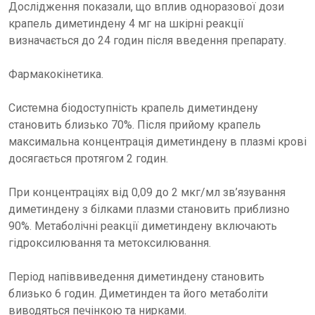
Дослідження показали, що вплив одноразової дози
крапель диметиндену 4 мг на шкірні реакції
визначається до 24 годин після введення препарату.
Фармакокінетика.
Системна біодоступність крапель диметиндену
становить близько 70%. Після прийому крапель
максимальна концентрація диметиндену в плазмі крові
досягається протягом 2 годин.
При концентраціях від 0,09 до 2 мкг/мл зв’язування
диметиндену з білками плазми становить приблизно
90%. Метаболічні реакції диметиндену включають
гідроксилювання та метоксилювання.
Період напіввиведення диметиндену становить
близько 6 годин. Диметинден та його метаболіти
виводяться печінкою та нирками.