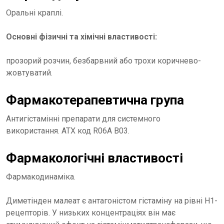
Оральні краплі.
Основні фізичні та хімічні властивості:
прозорий розчин, безбарвний або трохи коричнево-
жовтуватий.
Фармакотерапевтична група
Антигістамінні препарати для системного
використання. ATX код R06A B03.
Фармакологічні властивості
Фармакодинаміка.
Диметінден малеат є антагоністом гістаміну на рівні H1-
рецепторів. У низьких концентраціях він має