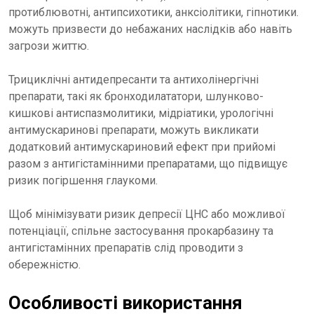
протиблювотні, антипсихотики, анксіолітики, гіпнотики.
можуть призвести до небажаних наслідків або навіть
загрози життю.
Трициклічні антидепресанти та антихолінергічні
препарати, такі як бронходилататори, шлунково-
кишкові антиспазмолитики, мідріатики, урологічні
антимускаринові препарати, можуть викликати
додатковий антимускариновий ефект при прийомі
разом з антигістамінними препаратами, що підвищує
ризик погіршення глаукоми.
Щоб мінімізувати ризик депресії ЦНС або можливої
потенціації, спільне застосування прокарбазину та
антигістамінних препаратів слід проводити з
обережністю.
Особливості використання