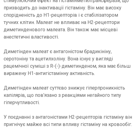
стимулюючий ефект на гістамінметилтрансферази, що
призводить до інактивації гістаміну. Він має високу
спорідненість до H1-рецепторів і є стабілізатором
тучних клітин. Малеат не впливає на H2-рецептори
диметинденового малеата. Він також має місцеві
анестетичні властивості.
Диметінден малеат є антагоністом брадикініну,
серотоніну та ацетилхоліну. Вона існує у вигляді
рацемічної суміші з R-(-)-диметинденом, яка має більш
виражену H1-антигістамінну активність.
Диметінден малеат суттєво знижує гіперпроникність
капілярів, що пов’язано з реакціями негайного типу
гіперчутливості.
У поєднанні з антагоністами H2-рецепторів гістаміну він
пригнічує майже всі типи впливу гістаміну на кровообіг.