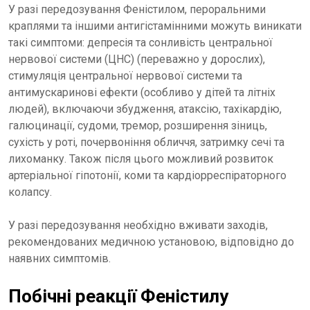
У разі передозування Феністилом, пероральними
краплями та іншими антигістамінними можуть виникати
такі симптоми: депресія та сонливість центральної
нервової системи (ЦНС) (переважно у дорослих),
стимуляція центральної нервової системи та
антимускаринові ефекти (особливо у дітей та літніх
людей), включаючи збудження, атаксію, тахікардію,
галюцинації, судоми, тремор, розширення зіниць,
сухість у роті, почервоніння обличчя, затримку сечі та
лихоманку. Також після цього можливий розвиток
артеріальної гіпотонії, коми та кардіорреспіраторного
колапсу.
У разі передозування необхідно вживати заходів,
рекомендованих медичною установою, відповідно до
наявних симптомів.
Побічні реакції Феністилу