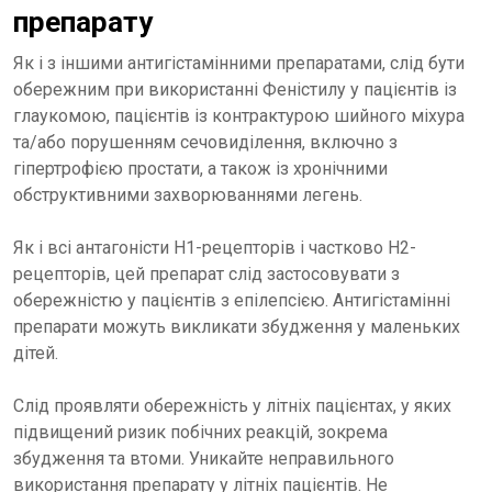
препарату
Як і з іншими антигістамінними препаратами, слід бути
обережним при використанні Феністилу у пацієнтів із
глаукомою, пацієнтів із контрактурою шийного міхура
та/або порушенням сечовиділення, включно з
гіпертрофією простати, а також із хронічними
обструктивними захворюваннями легень.
Як і всі антагоністи H1-рецепторів і частково H2-
рецепторів, цей препарат слід застосовувати з
обережністю у пацієнтів з епілепсією. Антигістамінні
препарати можуть викликати збудження у маленьких
дітей.
Слід проявляти обережність у літніх пацієнтах, у яких
підвищений ризик побічних реакцій, зокрема
збудження та втоми. Уникайте неправильного
використання препарату у літніх пацієнтів. Не