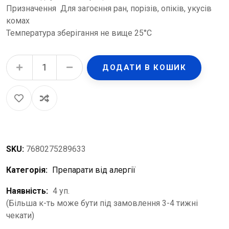
Призначення Для загоєння ран, порізів, опіків, укусів
комах
Температура зберігання не вище 25°C
Феністил краплі 20 мл quantity
ДОДАТИ В КОШИК
SKU:
7680275289633
Категорія:
Препарати від алергії
Наявність:
4 уп.
(Більша к-ть може бути під замовлення 3-4 тижні
чекати)