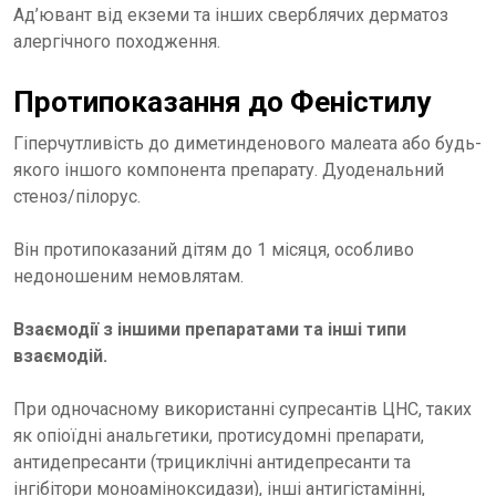
Ад’ювант від екземи та інших сверблячих дерматоз
алергічного походження.
Протипоказання до Феністилу
Гіперчутливість до диметинденового малеата або будь-
якого іншого компонента препарату. Дуоденальний
стеноз/пілорус.
Він протипоказаний дітям до 1 місяця, особливо
недоношеним немовлятам.
Взаємодії з іншими препаратами та інші типи
взаємодій.
При одночасному використанні супресантів ЦНС, таких
як опіоїдні анальгетики, протисудомні препарати,
антидепресанти (трициклічні антидепресанти та
інгібітори моноаміноксидази), інші антигістамінні,