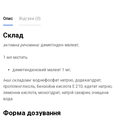
Опис
Відгуки (0)
Склад
активна речовина:
диметінден малеат;
1 мл містить:
диметинденовий малеат 1 мг;
Інші складови:
воднефосфат натрію, додекагідрат;
пропіленгліколь; бензойна кислота E 210; едетат натрію;
лимонна кислота, моногідрат; натрій сахарин; очищена
вода.
Форма дозування