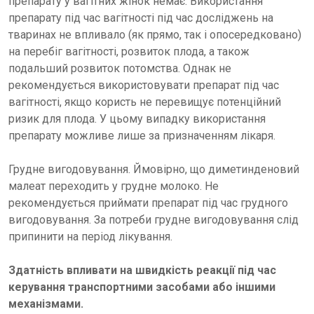
препарату у вагітних жінок немає. Використання
препарату під час вагітності під час досліджень на
тваринах не впливало (як прямо, так і опосередковано)
на перебіг вагітності, розвиток плода, а також
подальший розвиток потомства. Однак не
рекомендується використовувати препарат під час
вагітності, якщо користь не перевищує потенційний
ризик для плода. У цьому випадку використання
препарату можливе лише за призначенням лікаря.
Грудне вигодовування. Ймовірно, що диметинденовий
малеат переходить у грудне молоко. Не
рекомендується приймати препарат під час грудного
вигодовування. За потреби грудне вигодовування слід
припинити на період лікування.
Здатність впливати на швидкість реакції під час
керування транспортними засобами або іншими
механізмами.