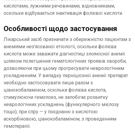
кислотами, лужними речовинами, відновниками,
оскільки відбувається інактивація фолієвої кислоти.
Особливості щодо застосування
Лікарський засіб призначати з обережністю пацієнтам з
анеміями нез’ясованої етіології, оскільки фолієва
кислота може заважати діагностиці злоякісної анемії
шляхом полегшення гематологічних проявів хвороби,
дозволяючи при цьому прогресувати неврологічним
ускладненням. У випадку перніціозної анемії препарат
необхідно застосовувати лише разом з
ціанокобаламіном, оскільки фолієва кислота,
стимулюючи гемопоез, не запобігає розвитку
неврологічних ускладнень (фунікулерного мієлозу
тощо); при спру — у поєднанні з кислотою
аскорбіновою, ціанокобаламіном, з проведенням
гемотерапії.