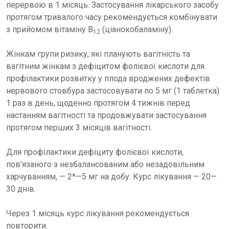
перервою в 1 місяць. Застосування лікарського засобу
протягом тривалого часу рекомендується комбінувати
з прийомом вітаміну В
(ціанокобаламіну).
12
Жінкам групи ризику, які планують вагітність та
вагітним жінкам з дефіцитом фолієвої кислоти для
профілактики розвитку у плода вроджених дефектів
нервового стовбура застосовувати по 5 мг (1 таблетка)
1 раз в день, щоденно протягом 4 тижнів перед
настанням вагітності та продовжувати застосування
протягом перших 3 місяців вагітності.
Для профілактики дефіциту фолієвої кислоти,
пов’язаного з незбалансованим або незадовільним
харчуванням, — 2*—5 мг на добу. Курс лікування — 20—
30 днів.
Через 1 місяць курс лікування рекомендується
повторити.