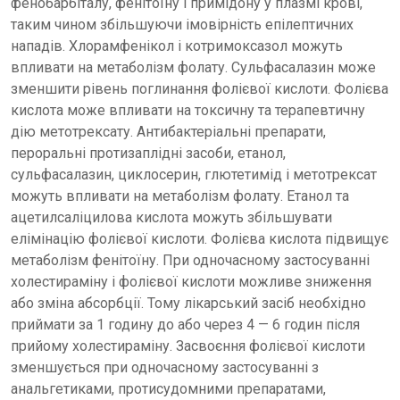
фенобарбіталу, фенітоїну і примідону у плазмі крові,
таким чином збільшуючи імовірність епілептичних
нападів. Хлорамфенікол і котримоксазол можуть
впливати на метаболізм фолату. Сульфасалазин може
зменшити рівень поглинання фолієвої кислоти. Фолієва
кислота може впливати на токсичну та терапевтичну
дію метотрексату. Антибактеріальні препарати,
пероральні протизаплідні засоби, етанол,
сульфасалазин, циклосерин, глютетимід і метотрексат
можуть впливати на метаболізм фолату. Етанол та
ацетилсаліцилова кислота можуть збільшувати
елімінацію фолієвої кислоти. Фолієва кислота підвищує
метаболізм фенітоїну. При одночасному застосуванні
холестираміну і фолієвої кислоти можливе зниження
або зміна абсорбції. Тому лікарський засіб необхідно
приймати за 1 годину до або через 4 — 6 годин після
прийому холестираміну. Засвоєння фолієвої кислоти
зменшується при одночасному застосуванні з
анальгетиками, протисудомними препаратами,