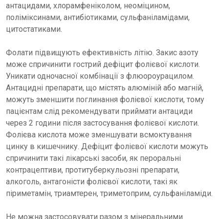
антацидами, хлорамфеніколом, неоміцином,
поліміксинами, антибіотиками, сульфаніламідами,
цитостатиками.
Фолати підвищують ефективність літію. Закис азоту
може спричинити гострий дефіцит фолієвої кислоти.
Уникати одночасної комбінації з флюороурацилом.
Антацидні препарати, що містять алюміній або магній,
можуть зменшити поглинання фолієвої кислоти, тому
пацієнтам слід рекомендувати приймати антациди
через 2 години після застосування фолієвої кислоти.
Фолієва кислота може зменшувати всмоктування
цинку в кишечнику. Дефіцит фолієвої кислоти можуть
спричинити такі лікарські засоби, як пероральні
контрацептиви, протитуберкульозні препарати,
алкоголь, антагоністи фолієвої кислоти, такі як
піриметамін, триамтерен, триметоприм, сульфаніламіди.
Не можна застосовувати разом з мінеральними