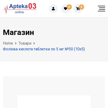
Skip
0
0
to
content
Магазин
Home
Товари
Фолієва кислота таблетки по 5 мг №50 (10х5)