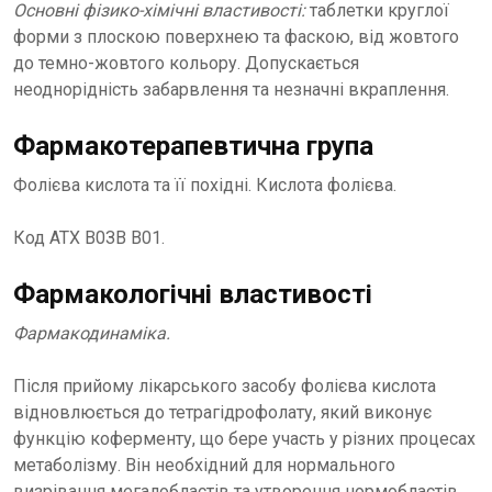
Основні фізико-хімічні властивості:
таблетки круглої
форми з плоскою поверхнею та фаскою, від жовтого
до темно-жовтого кольору. Допускається
неоднорідність забарвлення та незначні вкраплення.
Фармакотерапевтична група
Фолієва кислота та її похідні. Кислота фолієва.
Код АТХ В0ЗВ В01.
Фармакологічні властивості
Фармакодинаміка.
Після прийому лікарського засобу фолієва кислота
відновлюється до тетрагідрофолату, який виконує
функцію коферменту, що бере участь у різних процесах
метаболізму. Він необхідний для нормального
визрівання мегалобластів та утворення нормобластів.