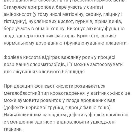
Стимулює еритропоез, бере участь у синтезі
амінокислот (у тому числі метіоніну, серину, гліцину і
гістидину), нуклеїнових кислот, пуринів, піримідинів,
бере участь в обміні холіну. Виконує захисну функцію
щодо дії тератогенних факторів. Крім того, сприяє
нормальному дозріванню і функціонуванню плаценти.
Фолієва кислота відіграє важливу роль у процесі
дозрівання сперматозоїдів, і її можна застосовувати
для лікування чоловічого безпліддя.
При дефіциті фолієвої кислоти розвивається
мегалобластний тип кровотворення, у вагітних жінок це
може зумовити розвиток у плода вроджених вад
(дефекти нервової трубки, гідроцефалію тощо).
Найважливішим наслідком дефіциту фолієвої кислоти
є зменшення здатності відновлювати ушкоджені
тканини.