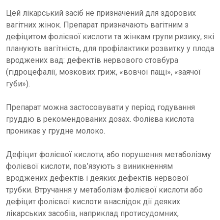
Цей лікарський засіб не призначений для здорових
вагітних жінок. Препарат призначають вагітним з
дефіцитом фолієвої кислоти та жінкам групи ризику, які
планують вагітність, для профілактики розвитку у плода
вроджених вад: дефектів нервового стовбура
(гідроцефалії, мозкових гриж, «вовчої пащі», «заячої
губи»).
Препарат можна застосовувати у період годування
груддю в рекомендованих дозах. Фолієва кислота
проникає у грудне молоко.
Дефіцит фолієвої кислоти, або порушення метаболізму
фолієвої кислоти, пов’язують з виникненням
вроджених дефектів і деяких дефектів нервової
трубки. Втручання у метаболізм фолієвої кислоти або
дефіцит фолієвої кислоти внаслідок дії деяких
лікарських засобів, наприклад протисудомних,