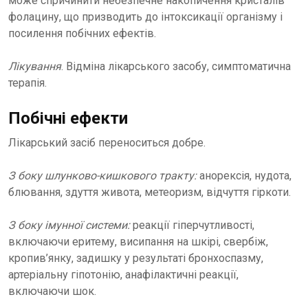
може спричинити небезпечне накопичення кристалів
фолацину, що призводить до інтоксикації організму і
посилення побічних ефектів.
Лікування
. Відміна лікарського засобу, симптоматична
терапія.
Побічні ефекти
Лікарський засіб переноситься добре.
З боку шлунково-кишкового тракту:
анорексія, нудота,
блювання, здуття живота, метеоризм, відчуття гіркоти.
З боку імунної системи:
реакції гіперчутливості,
включаючи еритему, висипання на шкірі, свербіж,
кропив’янку, задишку у результаті бронхоспазму,
артеріальну гіпотонію, анафілактичні реакції,
включаючи шок.