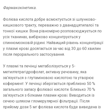
Фармакокінетика.
Фолієва кислота добре всмоктується зі шлунково-
кишкового тракту, переважно з дванадцятипалої та
тонкої кишки. Вона рівномірно розповсюджується по
усіх тканинах, вибірково концентрується у
спинномозковій рідині. Найвищий рівень концентрації
у плазмі крові досягається за час від 30 до 60 хвилин
після перорального застосування.
У плазмі та печінці метаболізується у 5-
метилтетрагідрофолат, активну речовину, яка
зв’язується з глутаміновою кислотою та утворює
кофермент. У печінці зберігається приблизно 50 %
загального запасу фолієвої кислоти. Близько 70 %
зв’язується з білками плазми крові. Виводиться із
сечею шляхом гломерулярної фільтрації. Після
прийому дози 5 мг фолієва кислота буде виведена із