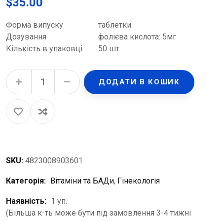
$
35.00
Форма випуску
таблетки
Дозування
фолієва кислота: 5мг
Кількість в упаковці
50 шт
Фолієва кислота таблетки по 5 мг №50 (10х5) quantity
ДОДАТИ В КОШИК
SKU:
4823008903601
Категорія:
Вітаміни та БАДи
,
Гінекологія
Наявність:
1 уп.
(Більша к-ть може бути під замовлення 3-4 тижні