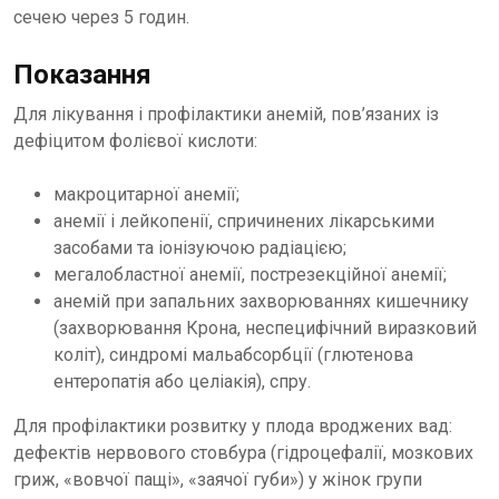
сечею через 5 годин.
Показання
Для лікування і профілактики анемій, пов’язаних із
дефіцитом фолієвої кислоти:
макроцитарної анемії;
анемії і лейкопенії, спричинених лікарськими
засобами та іонізуючою радіацією;
мегалобластної анемії, пострезекційної анемії;
анемій при запальних захворюваннях кишечнику
(захворювання Крона, неспецифічний виразковий
коліт), синдромі мальабсорбції (глютенова
ентеропатія або целіакія), спру.
Для профілактики розвитку у плода вроджених вад:
дефектів нервового стовбура (гідроцефалії, мозкових
гриж, «вовчої пащі», «заячої губи») у жінок групи