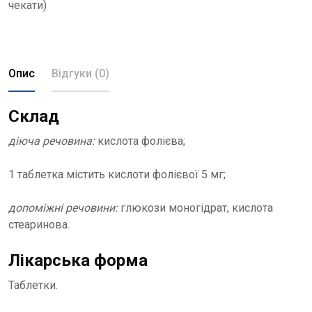
чекати)
Опис
Відгуки (0)
Склад
діюча речовина:
кислота фолієва;
1 таблетка містить кислоти фолієвої 5 мг;
допоміжні речовини:
глюкози моногідрат, кислота
стеаринова.
Лікарська форма
Таблетки.