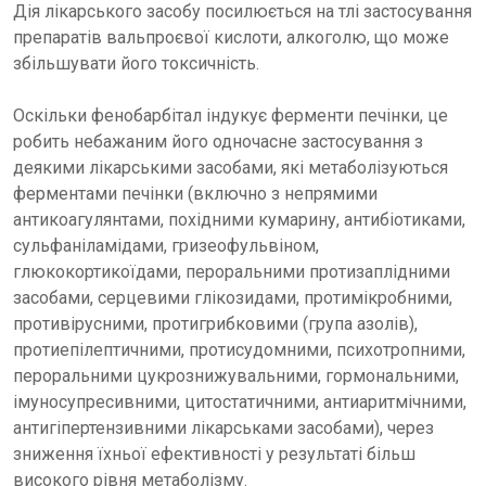
Дія лікарського засобу посилюється на тлі застосування
препаратів вальпроєвої кислоти, алкоголю, що може
збільшувати його токсичність.
Оскільки фенобарбітал індукує ферменти печінки, це
робить небажаним його одночасне застосування з
деякими лікарськими засобами, які метаболізуються
ферментами печінки (включно з непрямими
антикоагулянтами, похідними кумарину, антибіотиками,
сульфаніламідами, гризеофульвіном,
глюкокортикоїдами, пероральними протизаплідними
засобами, серцевими глікозидами, протимікробними,
противірусними, протигрибковими (група азолів),
протиепілептичними, протисудомними, психотропними,
пероральними цукрознижувальними, гормональними,
імуносупресивними, цитостатичними, антиаритмічними,
антигіпертензивними лікарськами засобами), через
зниження їхньої ефективності у результаті більш
високого рівня метаболізму.