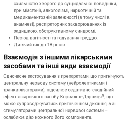
схильністю хворого до суїцидальної поведінки,
при міастенії, алкоголізмі, наркотичній та
медикаментозній залежності (в тому числі в
анамнезі), респіраторних захворюваннях із
задишкою, обструктивному синдромі.
Період вагітності та годування груддю.
Дитячий вік до 18 років.
Взаємодія з іншими лікарськими
засобами та інші види взаємодії
Одночасне застосування з препаратами, що пригнічують
центральну нервову систему (нейролептиками і
транквілізаторами), підсилює седативно-снодійний
®
ефект лікарського засобу Корвалол-Дарниця
, що
може супроводжуватись пригніченням дихання, а зі
стимуляторами центральної нервової системи –
ослаблює дію кожного його компонента.