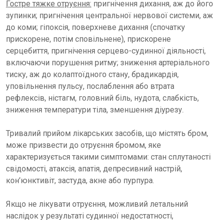
Гостре тяжке отруєння:
пригнічення дихання, аж до його
зупинки; пригнічення центральної нервової системи, аж
до коми; гіпоксія, поверхневе дихання (спочатку
прискорене, потім сповільнене), прискорене
серцебиття, пригнічення серцево-судинної діяльності,
включаючи порушення ритму; зниження артеріального
тиску, аж до колаптоїдного стану, брадикардія,
уповільнення пульсу, послаблення або втрата
рефлексів, ністагм, головний біль, нудота, слабкість,
зниження температури тіла, зменшення діурезу.
Тривалий прийом лікарських засобів, що містять бром,
може призвести до отруєння бромом, яке
характеризується такими симптомами: стан сплутаності
свідомості, атаксія, апатія, депресивний настрій,
кон’юнктивіт, застуда, акне або пурпура.
Якщо не лікувати отруєння, можливий летальний
наслідок у результаті судинної недостатності,