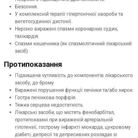
Безсоння.
У комплексній терапії гіпертонічної хвороби та
вегетосудинної дистонії.
Нерізко виражені спазми коронарних судин,
тахікардія.
Спазми кишечника (як спазмолітичний лікарський
засіб).
Протипоказання
Підвищена чутливість до компонентів лікарського
засобу, до брому.
Виражені порушення функції печінки та/або нирок.
Гостра печінкова порфірія.
Тяжка серцева недостатність.
Лікарські засоби, що містять фенобарбітал,
протипоказані при вираженій артеріальній
гіпотензії, гострому інфаркті міокарда, цукровому
діабеті, депресії та депресивних розладах зі