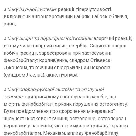
з боку імунної системи:
реакції гіперчутливості,
включаючи ангіоневротичний набряк, набряк обличчя,
риніт;
з боку шкіри та підшкірної клітковини:
алергічні реакції,
в тому числі шкірний висип, свербіж. Серйозні шкірні
побічні реакції, зареєстровані при застосуванні
фенобарбіталу: кропив’янка, синдром Стівенса-
Джонсона, токсичний епідермальний некроліз
(синдром Лаєлла), акне, пурпура;
з боку опорно-рухової системи та сполучної
тканини:
при тривалому застосуванні засобів, що
містять фенобарбітал, є ризик порушення остеогенезу.
Були повідомлення про скорочення мінеральної
щільності кісткової тканини, остеопенію, остеопороз і
переломи у пацієнтів, які отримували тривалу терапію
фенобарбіталом. Механізм, впливу фенобарбіталу