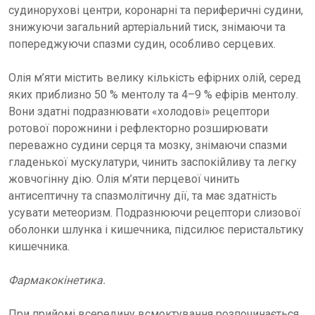
судинорухові центри, коронарні та периферичні судини,
знижуючи загальний артеріальний тиск, знімаючи та
попереджуючи спазми судин, особливо серцевих.
Олія м’яти містить велику кількість ефірних олій, серед
яких приблизно 50 % ментолу та 4–9 % ефірів ментолу.
Вони здатні подразнювати «холодові» рецептори
ротової порожнини і рефлекторно розширювати
переважно судини серця та мозку, знімаючи спазми
гладенької мускулатури, чинить заспокійливу та легку
жовчогінну дію. Олія м’яти перцевої чинить
антисептичну та спазмолітичну дії, та має здатність
усувати метеоризм. Подразнюючи рецептори слизової
оболонки шлунка і кишечника, підсилює перистальтику
кишечника.
Фармакокінетика.
При прийомі всередину всмоктування розпочинається