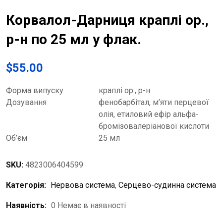
Корвалол-Дарниця краплі ор.,
р-н по 25 мл у флак.
$
55.00
Форма випуску
краплі ор., р-н
Дозування
фенобарбітал, м’яти перцевої
олія, етиловий ефір aльфа-
бромізовалеріанової кислоти
Об’єм
25 мл
SKU:
4823006404599
Категорія:
Нервова система
,
Серцево-судинна система
Наявність:
0 Немає в наявності