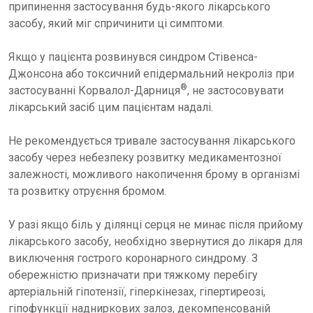
припинення застосування будь-якого лікарського
засобу, який міг спричинити ці симптоми.
Якщо у пацієнта розвинувся синдром Стівенса-
Джонсона або токсичний епідермальний некроліз при
®
застосуванні Корвалол-Дарниця
, не застосовувати
лікарський засіб цим пацієнтам надалі.
Не рекомендується тривале застосування лікарського
засобу через небезпеку розвитку медикаментозної
залежності, можливого накопичення брому в організмі
та розвитку отруєння бромом.
У разі якщо біль у ділянці серця не минає після прийому
лікарського засобу, необхідно звернутися до лікаря для
виключення гострого коронарного синдрому. З
обережністю призначати при тяжкому перебігу
артеріальній гіпотензії, гіперкінезах, гіпертиреозі,
гіпофункції надниркових залоз, декомпенсованій