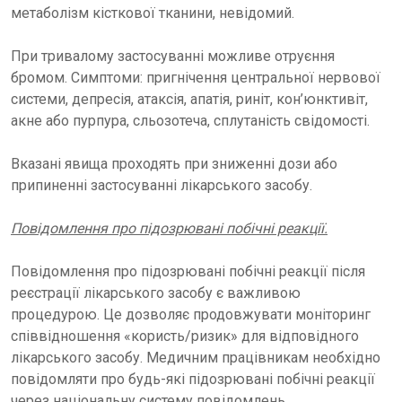
метаболізм кісткової тканини, невідомий.
При тривалому застосуванні можливе отруєння
бромом. Симптоми: пригнічення центральної нервової
системи, депресія, атаксія, апатія, риніт, кон’юнктивіт,
акне або пурпура, сльозотеча, сплутаність свідомості.
Вказані явища проходять при зниженні дози або
припиненні застосуванні лікарського засобу.
Повідомлення про підозрювані побічні реакції.
Повідомлення про підозрювані побічні реакції після
реєстрації лікарського засобу є важливою
процедурою. Це дозволяє продовжувати моніторинг
співвідношення «користь/ризик» для відповідного
лікарського засобу. Медичним працівникам необхідно
повідомляти про будь-які підозрювані побічні реакції
через національну систему повідомлень.