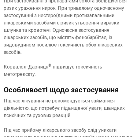
При застосуванні з препаратами золота збільшується
ризик ураження нирок. При тривалому одночасному
застосуванні з нестероїдними протизапальними
лікарськими засобами є ризик утворення виразки
шлунка та кровотечі. Одночасне застосування
лікарських засобів, що містять фенобарбітал, із
зидовудином посилює токсичність обох лікарських
засобів.
®
Корвалол-Дарниця
підвищує токсичність
метотрексату.
Особливості щодо застосування
Під час лікування не рекомендується займатися
діяльністю, що потребує підвищеної уваги, швидких
психічних та рухових реакцій.
Під час прийому лікарського засобу слід уникати