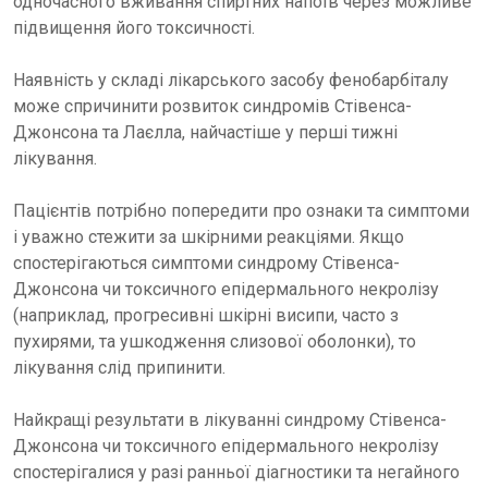
одночасного вживання спиртних напоїв через можливе
підвищення його токсичності.
Наявність у складі лікарського засобу фенобарбіталу
може спричинити розвиток синдромів Стівенса-
Джонсона та Лаєлла, найчастіше у перші тижні
лікування.
Пацієнтів потрібно попередити про ознаки та симптоми
і уважно стежити за шкірними реакціями. Якщо
спостерігаються симптоми синдрому Стівенса-
Джонсона чи токсичного епідермального некролізу
(наприклад, прогресивні шкірні висипи, часто з
пухирями, та ушкодження слизової оболонки), то
лікування слід припинити.
Найкращі результати в лікуванні синдрому Стівенса-
Джонсона чи токсичного епідермального некролізу
спостерігалися у разі ранньої діагностики та негайного