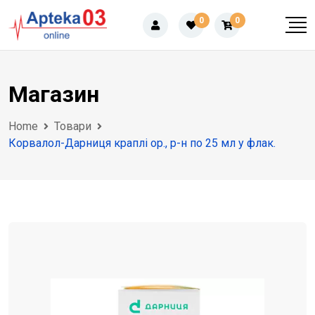
Skip
0
0
to
content
Магазин
Home
Товари
Корвалол-Дарниця краплі ор., р-н по 25 мл у флак.