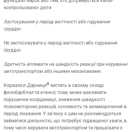
функцією нирок або тим, хто дотримується калій-
контрольованої дієти.
Застосування у період вагітності або годування
груддю.
Не застосовувати у період вагітності або годування
груддю.
Здатність впливати на швидкість реакції при керуванні
автотранспортом або іншими механізмами.
®
Корвалол-Дарниця
містить в своєму складі
фенобарбітал та етанол, тому може викликати
порушення координації, зниження швидкості
психомоторних реакцій, сонливість та запаморочення в
період лікування. У зв’язку з цим не рекомендується
займатися діяльністю, що потребує підвищеної уваги, в
тому числі керувати автотранспортом та працювати з