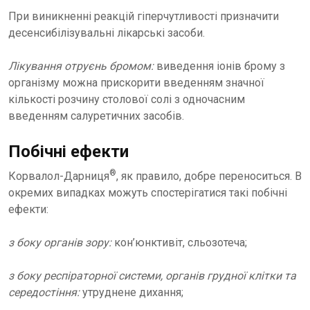
При виникненні реакцій гіперчутливості призначити
десенсибілізувальні лікарські засоби.
Лікування отруєнь бромом:
виведення іонів брому з
організму можна прискорити введенням значної
кількості розчину столової солі з одночасним
введенням салуретичних засобів.
Побічні ефекти
®
Корвалол-Дарниця
, як правило, добре переноситься. В
окремих випадках можуть спостерігатися такі побічні
ефекти:
з боку органів зору:
кон’юнктивіт, сльозотеча;
з боку респіраторної системи, органів грудної клітки та
середостіння:
утруднене дихання;