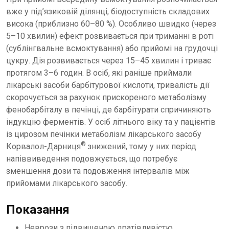
вже у під’язиковій ділянці, біодоступність складових
висока (приблизно 60–80 %). Особливо швидко (через
5–10 хвилин) ефект розвивається при триманні в роті
(сублінгвальне всмоктування) або прийомі на грудочці
цукру. Дія розвивається через 15–45 хвилин і триває
протягом 3–6 годин. В осіб, які раніше приймали
лікарські засоби барбітурової кислоти, тривалість дії
скорочується за рахунок прискореного метаболізму
фенобарбіталу в печінці, де барбітурати спричиняють
індукцію ферментів. У осіб літнього віку та у пацієнтів
із цирозом печінки метаболізм лікарського засобу
®
Корвалол-Дарниця
знижений, тому у них період
напіввиведення подовжується, що потребує
зменшення дози та подовження інтервалів між
прийомами лікарського засобу.
Показання
Неврози з підвищеною дратівливістю.