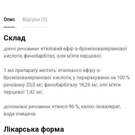
Опис
Відгуки (0)
Склад
діючі речовини:
етиловий ефір α-бромізовалеріанової
кислоти, фенобарбітал, олія м’яти перцевої;
1 мл препарату містить: етилового ефіру α-
бромізовалеріанової кислоти, у перерахуванні на 100 %
речовину 20,0 мг, фенобарбіталу 18,26 мг, олії м’яти
перцевої 1,42 мг;
допоміжні речовини:
етанол 96 %, калію ізовалерат,
вода очищена.
Лікарська форма