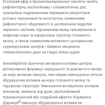
Етиловий ефір α-бромізовалеріанової кислоти чинить
рефлекторну заспокійливу і спазмолітичну дію,
зумовлену подразненням переважно рецепторів
ротової порожнини та носоглотки, зниженням
рефлекторної збудливості в центральних відділах
нервової системи, підсиленням явищ гальмування в
нейронах кори та підкіркових структур головного
мозку, а також зниженням активності центральних
судинорухових центрів і прямою місцевою
спазмолітичною дією на гладкі м’язи судин.
Фенобарбітал пригнічує активуючі впливи центрів
ретикулярної формації середнього та довгастого мозку
на кору великих півкуль, тим самим зменшуючи потоки
збуджуючих впливів на кору головного мозку та
підкіркові структури. Зменшення активуючих впливів
викликає, залежно від дози, заспокійливий,
транквілізуючий або снодійний ефекти. Корвалол-
®
Дарниця
зменшує збуджувальні впливи на