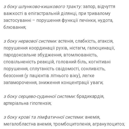
з боку шлунково-кишкового тракту:
запор, відчуття
важкості в епігастральній ділянці, при тривалому
застосуванні – порушення функції печінки, нудота,
блювання;
з боку нервової системи:
астенія, слабкість, атаксія,
порушення координації рухів, ністагм, галюцинації,
пародоксальне збудження, втомлюваність,
сповільненість реакцій, головний біль, когнітивні
порушення, сплутаність свідомості, сонливість,
безсоння (у пацієнтів літнього віку), легке
запаморочення, зниження концентрації уваги;
з боку серцево-судинної системи:
брадикардія,
артеріальна гіпотензія;
з боку крові та лімфатичної системи:
анемія,
мегалобластна анемія, тромбоцитопенія, агранулоцитоз;