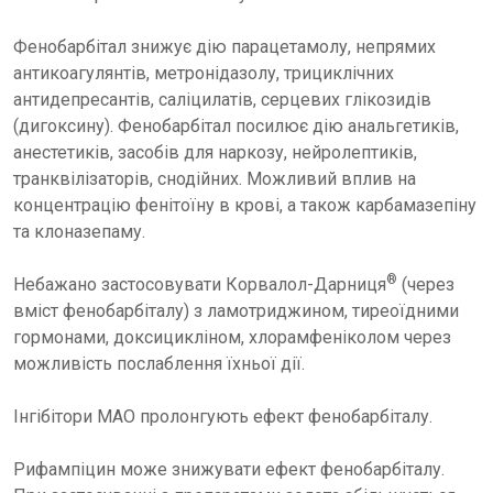
Фенобарбітал знижує дію парацетамолу, непрямих
антикоагулянтів, метронідазолу, трициклічних
антидепресантів, саліцилатів, серцевих глікозидів
(дигоксину). Фенобарбітал посилює дію анальгетиків,
анестетиків, засобів для наркозу, нейролептиків,
транквілізаторів, снодійних. Можливий вплив на
концентрацію фенітоїну в крові, а також карбамазепіну
та клоназепаму.
®
Небажано застосовувати Корвалол-Дарниця
(через
вміст фенобарбіталу) з ламотриджином, тиреоїдними
гормонами, доксицикліном, хлорамфеніколом через
можливість послаблення їхньої дії.
Інгібітори МАО пролонгують ефект фенобарбіталу.
Рифампіцин може знижувати ефект фенобарбіталу.