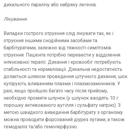
дихального паралічу або набряку легенів.
Лікування
.
Випадки гострого отруєння слід лікувати так, як і
отруєння іншими снодійними засобами та
барбітуратами, залежно від тяжкості симптомів
отруєння. Пацієнта потрібно перевести у відділення
інтенсивної терапії. Дихання і кровообіг потребують
стабільності та нормалізації. Дихальна недостатність
долається шляхом проведення штучного дихання, шок
купірують вливанням плазми і плазмозамінників. У
разі, якщо пройшло багато часу після прийому,
необхідно промити шлунок (у шлунок вводять 10 г
порошку активованого вугілля і сульфату натрію). З
метою швидкого виведення барбітурату з організму
можна проводити форсований діурез лугами, а також
гемодіаліз та/або гемоперфузію.