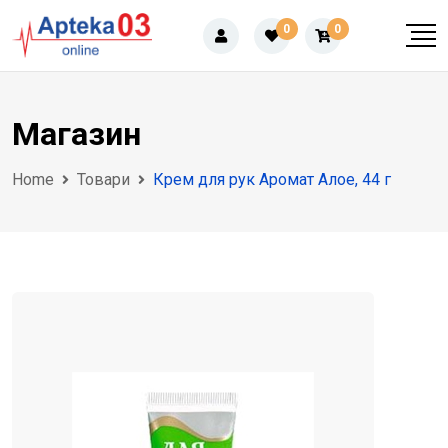
Skip
0
0
to
content
Магазин
Home
Товари
Крем для рук Аромат Алое, 44 г