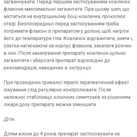
загвинчувати. Перед першим застосуванням ковпачок
флакона максимально загвинтити. При цьому шип, що
міститься на внутрішньому боці ковпачка, проколює
отвір. Безпосередньо перед застосуванням треба
потримати флакон із препаратом у долоні, щоб нагріти
його до температури тіла. Ковпачок відгвинтити, зняти і,
злегка натискаючи на корпус флакона, закапати розчин
в око. Після закапування препарату ковпачок щільно
загвинтити і зберігати препарат відповідно до
рекомендацій, наведених в інструкції.
При проведенні тривалої терапії терапевтичний ефект
лікування слід регулярно контролювати. Після
належної стабілізації клінічних симптомів за рішенням
лікаря дозу препарату можна зменшити.
Діти.
Дітям віком до 4 років препарат застосовувати не