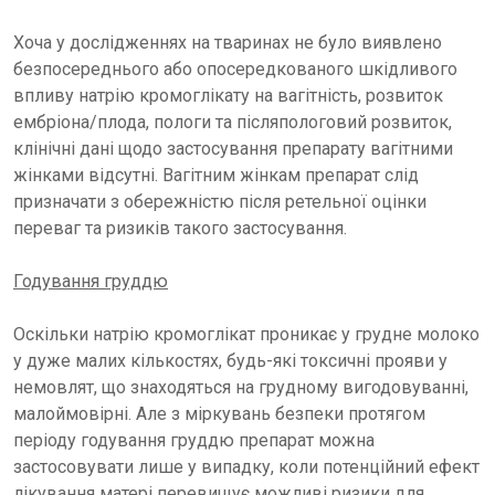
Хоча у дослідженнях на тваринах не було виявлено
безпосереднього або опосередкованого шкідливого
впливу натрію кромоглікату на вагітність, розвиток
ембріона/плода, пологи та післяпологовий розвиток,
клінічні дані щодо застосування препарату вагітними
жінками відсутні. Вагітним жінкам препарат слід
призначати з обережністю після ретельної оцінки
переваг та ризиків такого застосування.
Годування груддю
Оскільки натрію кромоглікат проникає у грудне молоко
у дуже малих кількостях, будь-які токсичні прояви у
немовлят, що знаходяться на грудному вигодовуванні,
малоймовірні. Але з міркувань безпеки протягом
періоду годування груддю препарат можна
застосовувати лише у випадку, коли потенційний ефект
лікування матері перевищує можливі ризики для