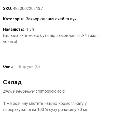
SKU:
4823002202137
Категорія:
Захворювання очей та вух
Наявність:
1 уп.
(Більша к-ть може бути під замовлення 3-4 тижні
чекати)
Опис
Відгуки (0)
Склад
діюча речовина:
cromoglicic acid;
1 мл розчину містить натрію кромоглікату у
перерахуванні на 100 % суху речовину 20 мг;