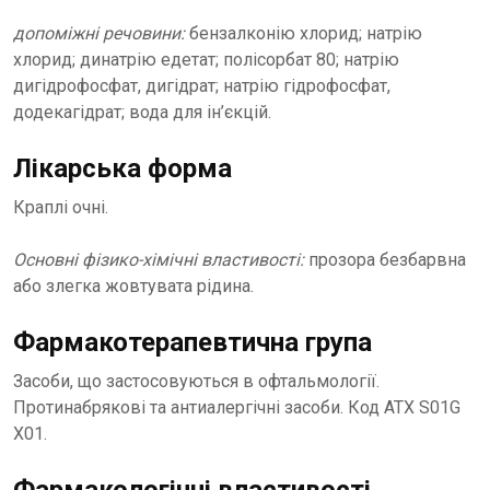
допоміжні речовини:
бензалконію хлорид; натрію
хлорид; динатрію едетат; полісорбат 80; натрію
дигідрофосфат, дигідрат; натрію гідрофосфат,
додекагідрат; вода для ін’єкцій.
Лікарська форма
Краплі очні.
Основні фізико-хімічні властивості:
прозора безбарвна
або злегка жовтувата рідина.
Фармакотерапевтична група
Засоби, що застосовуються в офтальмології.
Протинабрякові та антиалергічні засоби. Код АТХ S01G
X01.