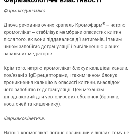
Фармакологічні властивості
Фармакодинаміка.
®
Діюча речовина очних крапель Кромофарм
‒ натрію
кромоглікат ‒ стабілізує мембрани опасистих клітин
після того, як вони піддавалися дії антигенів, і таким
чином запобігає дегрануляції і вивільненню різних
запальних медіаторів.
Крім того, натрію кромоглікат блокує кальцієві канали,
пов’язані з IgE-рецепторами, і таким чином блокує
проникнення кальцію в опасисті клітини, внаслідок
чого запобігає їх дегрануляції. Цей механізм
дії однаковий для усіх слизових оболонок (бронхів,
носа, очей та кишечнику).
Фармакокінетика.
Натрію кромоглікат погано розчинний у ліпідах, тому не