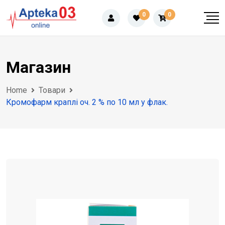
Skip
0
0
to
content
Магазин
Home
Товари
Кромофарм краплі оч. 2 % по 10 мл у флак.