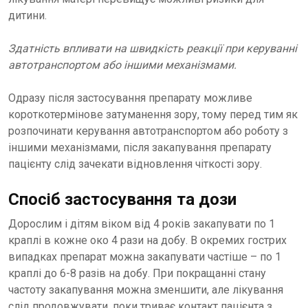
дитини.
Здатність впливати на швидкість реакції при керуванні
автотранспортом або іншими механізмами.
Одразу після застосування препарату можливе
короткотермінове затуманення зору, тому перед тим як
розпочинати керування автотранспортом або роботу з
іншими механізмами, після закапування препарату
пацієнту слід зачекати відновлення чіткості зору.
Спосіб застосування та дози
Дорослим і дітям віком від 4 років закапувати по 1
краплі в кожне око 4 рази на добу. В окремих гострих
випадках препарат можна закапувати частіше – по 1
краплі до 6-8 разів на добу. При покращанні стану
частоту закапування можна зменшити, але лікування
слід продовжувати, поки триває контакт пацієнта з