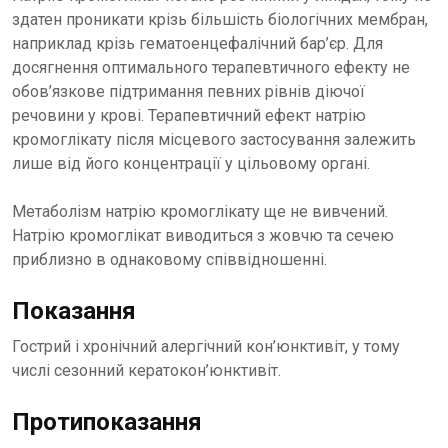
здатен проникати крізь більшість біологічних мембран,
наприклад крізь гематоенцефалічний бар’єр. Для
досягнення оптимального терапевтичного ефекту не
обов’язкове підтримання певних рівнів діючої
речовини у крові. Терапевтичний ефект натрію
кромоглікату після місцевого застосування залежить
лише від його концентрації у цільовому органі.
Метаболізм натрію кромоглікату ще не вивчений.
Натрію кромоглікат виводиться з жовчю та сечею
приблизно в однаковому співвідношенні.
Показання
Гострий і хронічний алергічний кон’юнктивіт, у тому
числі сезонний кератокон’юнктивіт.
Протипоказання