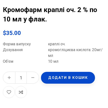
Кромофарм краплі оч. 2 % по
10 мл у флак.
$
35.00
Форма випуску
краплі оч.
Дозування
кромогліциєва кислота: 20мг/
мл
Об’єм
10 мл
Кромофарм краплі оч. 2 % по 10 мл у флак. quantity
ДОДАТИ В КОШИК