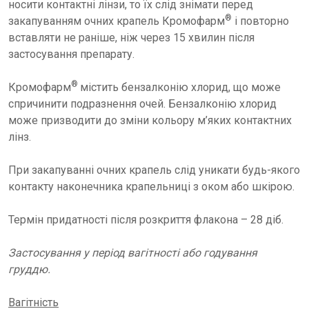
носити контактні лінзи, то їх слід знімати перед
®
закапуванням очних крапель Кромофарм
і повторно
вставляти не раніше, ніж через 15 хвилин після
застосування препарату.
®
Кромофарм
містить бензалконію хлорид, що може
спричинити подразнення очей. Бензалконію хлорид
може призводити до зміни кольору м’яких контактних
лінз.
При закапуванні очних крапель слід уникати будь-якого
контакту наконечника крапельниці з оком або шкірою.
Термін придатності після розкриття флакона – 28 діб.
Застосування у період вагітності або годування
груддю.
Вагітність