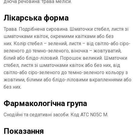
діюча речовина: трава меліси.
Лікарська форма
Трава. Подрібнена сировина. Шматочки стебел, листя зі
шматочками квіток, окремими квітками або без
них. Колір стебел – зелений, листя – від світло-або сіро-
зеленого до темно-зеленого, віночка – жовтуватий,
білий або блідо-ліловий. Порошок великий. Шматочки
стебел, листя зі шматочками квіток або без них, від
світло-або сіро-зеленого до темно-зеленого кольору з
жовтими, білими або блідо-ліловими вкрапленнями або
без них.
Фармакологічна група
Снодійні та седативні засоби. Код АТС N05C M.
Показання