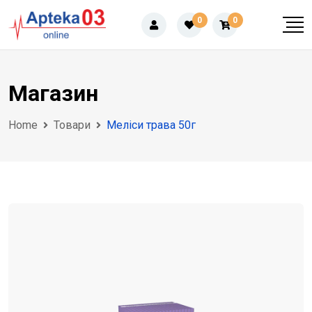
Skip
0
0
to
content
Магазин
Home
Товари
Меліси трава 50г