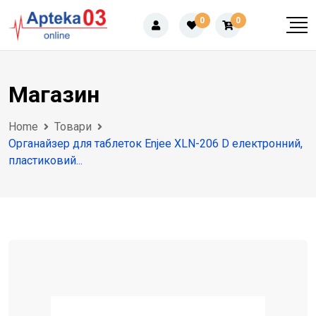
Skip
0
0
to
content
Магазин
Home
Товари
Органайзер для таблеток Enjee XLN-206 D електронний,
пластиковий...