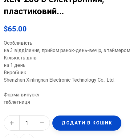
пластиковий...
$
65.00
Особливість
на 3 відділення, прийом ранок-день-вечір, з таймером
Кількість днів
на 1 день
Виробник
Shenzhen Xinlingnan Electronic Technology Co., Ltd.
Форма випуску
таблетниця
Органайзер для таблеток Enjee XLN-206 D електронний, пластиковий на 3 прийоми quantity
ДОДАТИ В КОШИК