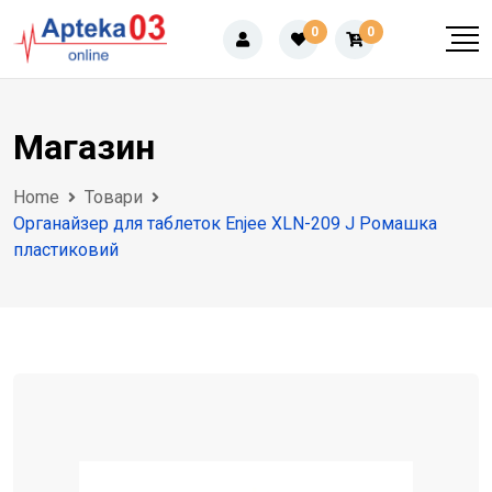
Skip
0
0
to
content
Магазин
Home
Товари
Органайзер для таблеток Enjee XLN-209 J Ромашка
пластиковий