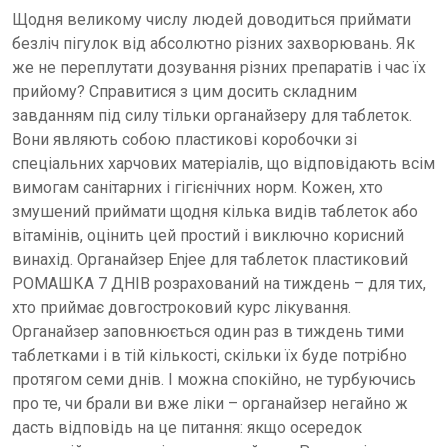
Щодня великому числу людей доводиться приймати
безліч пігулок від абсолютно різних захворювань. Як
же не переплутати дозування різних препаратів і час їх
прийому? Справитися з цим досить складним
завданням під силу тільки органайзеру для таблеток.
Вони являють собою пластикові коробочки зі
спеціальних харчових матеріалів, що відповідають всім
вимогам санітарних і гігієнічних норм. Кожен, хто
змушений приймати щодня кілька видів таблеток або
вітамінів, оцінить цей простий і виключно корисний
винахід. Органайзер Enjee для таблеток пластиковий
РОМАШКА 7 ДНІВ розрахований на тиждень – для тих,
хто приймає довгостроковий курс лікування.
Органайзер заповнюється один раз в тиждень тими
таблетками і в тій кількості, скільки їх буде потрібно
протягом семи днів. І можна спокійно, не турбуючись
про те, чи брали ви вже ліки – органайзер негайно ж
дасть відповідь на це питання: якщо осередок