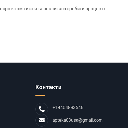
к протягом тижня та покликана зробити процес їх
Контакти
+14404883546
apteka03usa@gmail.com