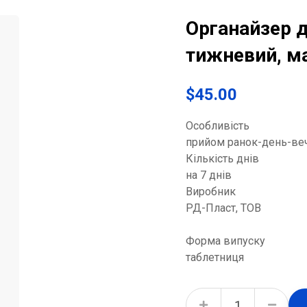
Органайзер д
тижневий, м
$
45.00
Особливість
прийом ранок-день-веч
Кількість днів
на 7 днів
Виробник
РД-Пласт, ТОВ
Форма випуску
таблетниця
Органайзер для таблеток Мініорганайзер тижневий, максимум quantity