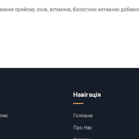
ня прийому ліків, вітамінів, біологічно активних добаво
Навігація
апис
Головна
Про Нас