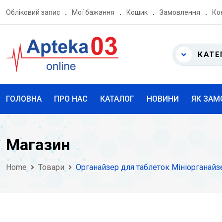
Skip
Обліковий запис
Мої бажання
Кошик
Замовлення
Ко
to
content
КАТЕ
ГОЛОВНА
ПРО НАС
КАТАЛОГ
НОВИНИ
ЯК ЗАМ
Магазин
Home
Товари
Органайзер для таблеток Мініорганай