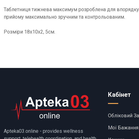
Таблетниця тижнева максимум розроблена для впорядкуван
прийому максимально зручним та контрольованим.
Розміри 18х10х2, 5см.
Кабінет
Обліковий З
Мої Бажання
Apteka03.online - provides wellness
support, telehealth coordination, and health