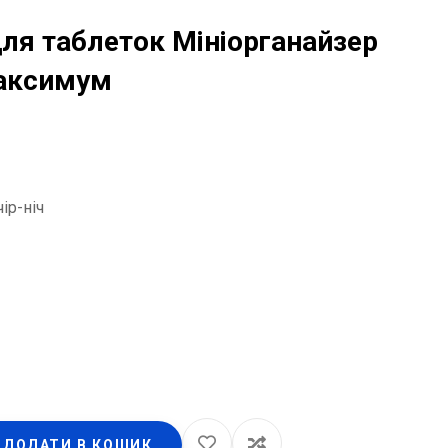
ля таблеток Мініорганайзер
аксимум
ір-ніч
ДОДАТИ В КОШИК