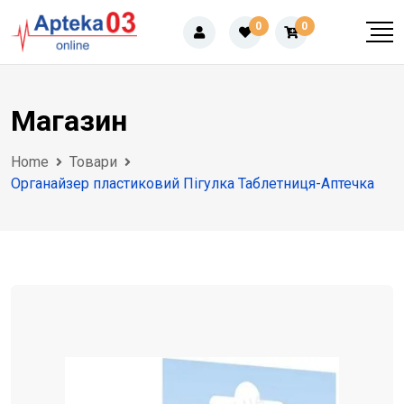
Skip
0
0
to
content
Магазин
Home
Товари
Органайзер пластиковий Пігулка Таблетниця-Аптечка