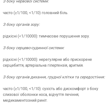
З боку нервової системи:
часто (≥1/100, <1/10) головний біль.
З боку органів зору:
рідкісні (<1/10000): тимчасове порушення зору.
З боку серцево-судинної системи:
рідкісні (<1/10000): нерегулярне або прискорене
серцебиття, артеріальна гіпертензія, аритмія.
З боку органів дихання, грудної клітки та середостіння:
часто (≥1/100, <1/10): сухість або дискомфорт з боку
слизової оболонки носа, відчуття печіння;
медикаментозний риніт.