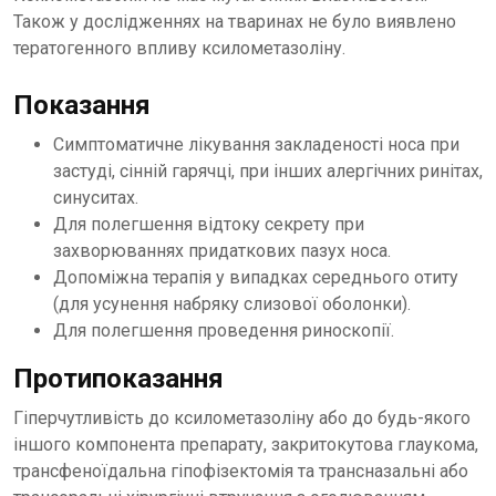
Також у дослідженнях на тваринах не було виявлено
тератогенного впливу ксилометазоліну.
Показання
Симптоматичне лікування закладеності носа при
застуді, сінній гарячці, при інших алергічних ринітах,
синуситах.
Для полегшення відтоку секрету при
захворюваннях придаткових пазух носа.
Допоміжна терапія у випадках середнього отиту
(для усунення набряку слизової оболонки).
Для полегшення проведення риноскопії.
Протипоказання
Гіперчутливість до ксилометазоліну або до будь-якого
іншого компонента препарату, закритокутова глаукома,
трансфеноїдальна гіпофізектомія та трансназальні або