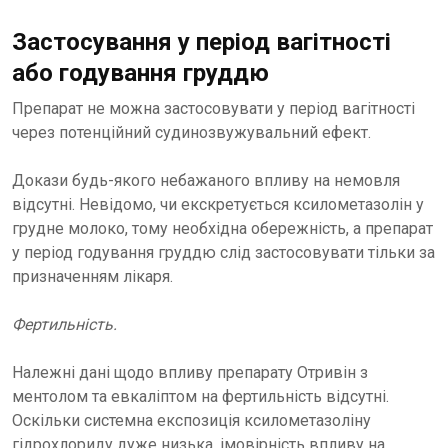
Застосування у період вагітності
або годування груддю
Препарат не можна застосовувати у період вагітності
через потенційний судинозвужувальний ефект.
Докази будь-якого небажаного впливу на немовля
відсутні. Невідомо, чи екскретується ксилометазолін у
грудне молоко, тому необхідна обережність, а препарат
у період годування груддю слід застосовувати тільки за
призначенням лікаря.
Фертильність.
Належні дані щодо впливу препарату Отривін з
ментолом та евкаліптом на фертильність відсутні.
Оскільки системна експозиція ксилометазоліну
гідрохлориду дуже низька, імовірність впливу на