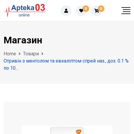
Skip
0
0
to
content
Магазин
Home
Товари
Отривін з ментолом та евкаліптом спрей наз., доз. 0.1 %
по 10...