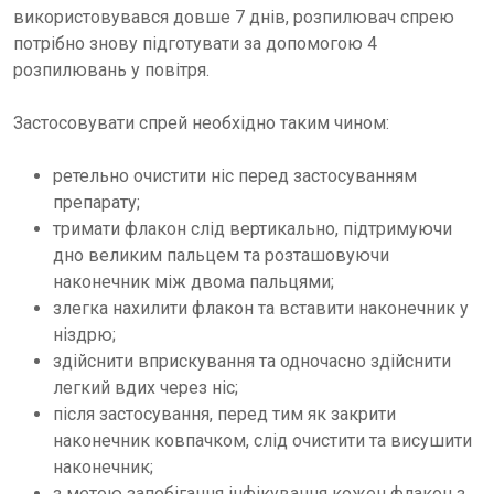
використовувався довше 7 днів, розпилювач спрею
потрібно знову підготувати за допомогою 4
розпилювань у повітря.
Застосовувати спрей необхідно таким чином:
ретельно очистити ніс перед застосуванням
препарату;
тримати флакон слід вертикально, підтримуючи
дно великим пальцем та розташовуючи
наконечник між двома пальцями;
злегка нахилити флакон та вставити наконечник у
ніздрю;
здійснити вприскування та одночасно здійснити
легкий вдих через ніс;
після застосування, перед тим як закрити
наконечник ковпачком, слід очистити та висушити
наконечник;
з метою запобігання інфікування кожен флакон з