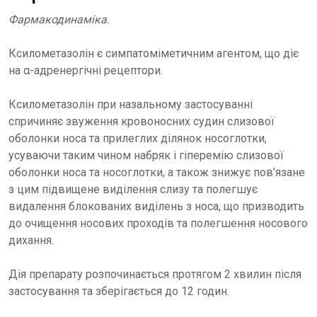
Фармакодинаміка.
Ксилометазолін є симпатоміметичним агентом, що діє
на α-адренергічні рецептори.
Ксилометазолін при назальному застосуванні
спричиняє звуження кровоносних судин слизової
оболонки носа та прилеглих ділянок носоглотки,
усуваючи таким чином набряк і гіперемію слизової
оболонки носа та носоглотки, а також знижує пов’язане
з цим підвищене виділення слизу та полегшує
видалення блокованих виділень з носа, що призводить
до очищення носових проходів та полегшення носового
дихання.
Дія препарату розпочинається протягом 2 хвилин після
застосування та зберігається до 12 годин.