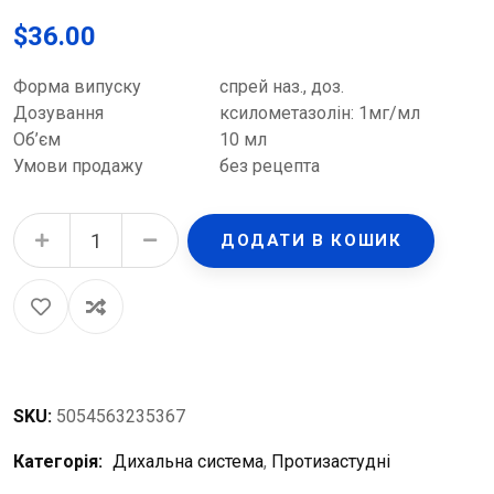
$
36.00
Форма випуску
спрей наз., доз.
Дозування
ксилометазолін: 1мг/мл
Об’єм
10 мл
Умови продажу
без рецепта
Отривін з ментолом та евкаліптом спрей наз., доз. 0.1 % по 10 мл у флак. з розпил. quantity
ДОДАТИ В КОШИК
SKU:
5054563235367
Категорія:
Дихальна система
,
Протизастудні