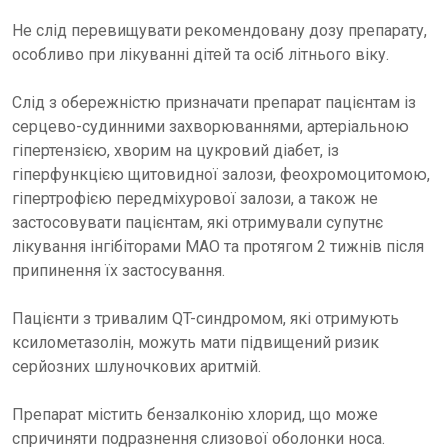
Не слід перевищувати рекомендовану дозу препарату,
особливо при лікуванні дітей та осіб літнього віку.
Слід з обережністю призначати препарат пацієнтам із
серцево-судинними захворюваннями, артеріальною
гіпертензією, хворим на цукровий діабет, із
гіперфункцією щитовидної залози, феохромоцитомою,
гіпертрофією передміхурової залози, а також не
застосовувати пацієнтам, які отримували супутнє
лікування інгібіторами МАО та протягом 2 тижнів після
припинення їх застосування.
Пацієнти з тривалим QT-синдромом, які отримують
ксилометазолін, можуть мати підвищений ризик
серйозних шлуночкових аритмій.
Препарат містить бензалконію хлорид, що може
спричиняти подразнення слизової оболонки носа.