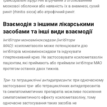
трансоральні хірургічні втручання з оголюванням
мозкової оболонки або наявність їх в анамнезі, сухий
риніт (rhinitis sicca) або атрофічний риніт.
Взаємодія з іншими лікарськими
засобами та інші види взаємодії
Інгібітори моноаміноксидази (інгібітори
МАО):
ксилометазолін може потенціювати дію
інгібіторів моноаміноксидази та індукувати
гіпертензивний криз. Не застосовувати ксилометазолін
пацієнтам, які приймають або приймали інгібітори МАО
протягом останніх двох тижнів.
Три- та тетрациклічні антидепресанти:
при одночасному
застосуванні три- або тетрациклічних антидепресантів
та симпатоміметичних препаратів можливе посилення
симпатоміметичного ефекту ксилометазоліну, тому
одночасне застосування таких засобів не