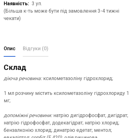
Наявність:
3 уп.
(Більша к-ть може бути під замовлення 3-4 тижні
чекати)
Опис
Відгуки (0)
Склад
діюча речовина:
ксилометазоліну гідрохлорид;
1 мл розчину містить ксилометазоліну гідрохлориду 1
мг;
допоміжні речовини:
натрію дигідрофосфат, дигідрат;
натрію гідрофосфат, додекагідрат; натрію хлорид;
бензалконію хлорид; динатрію едетат; ментол;
евкаліптол; сорбіт (Е 420); олія рицинова