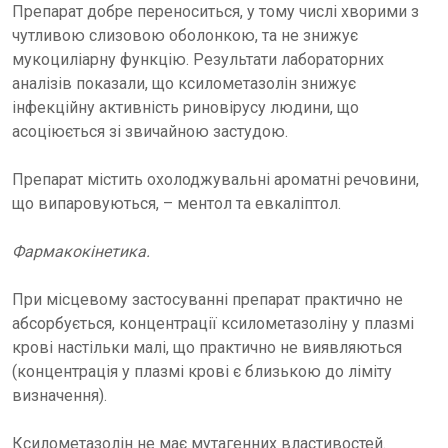
Препарат добре переноситься, у тому числі хворими з
чутливою слизовою оболонкою, та не знижує
мукоциліарну функцію. Результати лабораторних
аналізів показали, що ксилометазолін знижує
інфекційну активність риновірусу людини, що
асоціюється зі звичайною застудою.
Препарат містить охолоджувальні ароматні речовини,
що випаровуються, – ментол та евкаліптол.
Фармакокінетика.
При місцевому застосуванні препарат практично не
абсорбується, концентрації ксилометазоліну у плазмі
крові настільки малі, що практично не виявляються
(концентрація у плазмі крові є близькою до ліміту
визначення).
Ксилометазолін не має мутагенних властивостей.