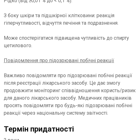
Рідко (від ≥0,01 % до < 0,1 %).
З боку шкіри та підшкірної клітковини: реакція
гіперчутливості, відчуття печіння та подразнення.
Може спостерігатися підвищена чутливість до спирту
цетилового.
Повідомлення про підозрювані побічні реакції
Важливо повідомляти про підозрювані побічні реакції
після реєстрації лікарського засобу. Це дає змогу
продовжити моніторинг співвідношення користь/ризик
для даного лікарського засобу. Медичних працівників
просять повідомляти про будь-які підозрювані побічні
реакції через національну систему звітності.
Термін придатності