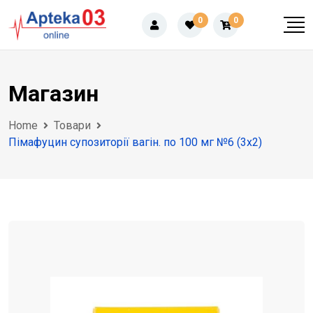
Skip
0
0
to
content
Магазин
Home
Товари
Пімафуцин супозиторії вагін. по 100 мг №6 (3х2)