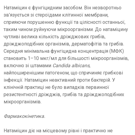
Натаміцин є фунгіцидним засобом. Він незворотньо
зв’язується зі стероїдами клітинної мембрани,
сприяючи порушенню функції та цілісності останньої,
таким чином руйнуючи мікроорганізми. До натаміцину
чутливі велика кількість дріжджових грибів,
дріжджоподібних організмів, дерматофітів та грибів.
Середня мінімальна фунгіцидна концентрація (МФК)
становить 1–10 мкг/мл для більшості мікроорганізмів,
включно зі штамами
Candida albicans
,
найпоширенішим патогеном, що спричиняє грибкові
інфекції. Натаміцин неактивний проти бактерій. У
клінічній практиці не було випадків первинної
резистентності дріжджів, грибів та дріжджоподібних
мікроорганізмів.
Фармакокінетика.
Натаміцин діє на місцевому рівні і практично не