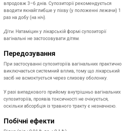
впродовж 3–6 днів. Супозиторії рекомендується
вводити якнайглибше у піхву (у положенні лежачи) 1
раз на добу (на ніч).
Діти.
Натаміцин у лікарській формі супозиторії
вагінальні не застосовувати дітям.
Передозування
При застосуванні супозиторіїв вагінальних практично
виключається системний вплив, тому що лікарський
засіб не всмоктується через слизову оболонку.
У разі випадкового прийому внутрішньо вагінальних
супозиторіїв, проявів токсичності не очікується,
оскільки абсорбція із травного тракту є незначною.
Побічні ефекти