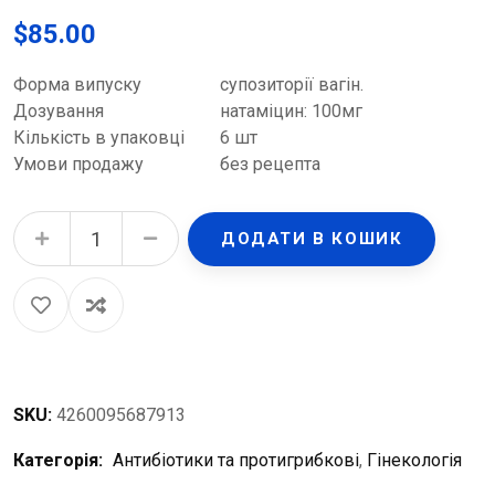
$
85.00
Форма випуску
супозиторії вагін.
Дозування
натаміцин: 100мг
Кількість в упаковці
6 шт
Умови продажу
без рецепта
Пімафуцин супозиторії вагін. по 100 мг №6 (3х2) quantity
ДОДАТИ В КОШИК
SKU:
4260095687913
Категорія:
Антибіотики та протигрибкові
,
Гінекологія