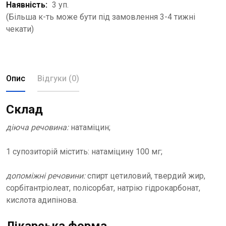
Наявність:
3 уп.
(Більша к-ть може бути під замовлення 3-4 тижні
чекати)
Опис
Відгуки (0)
Склад
діюча речовина:
натаміцин;
1 супозиторій містить: натаміцину 100 мг;
допоміжні речовини:
спирт цетиловий, твердий жир,
сорбітантріолеат, полісорбат, натрію гідрокарбонат,
кислота адипінова.