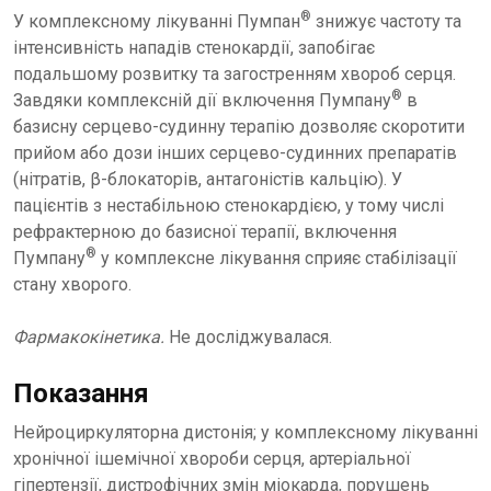
®
У комплексному лікуванні Пумпан
знижує частоту та
інтенсивність нападів стенокардії, запобігає
подальшому розвитку та загостренням хвороб серця.
®
Завдяки комплексній дії включення Пумпану
в
базисну серцево-судинну терапію дозволяє скоротити
прийом або дози інших серцево-судинних препаратів
(нітратів, β-блокаторів, антагоністів кальцію). У
пацієнтів з нестабільною стенокардією, у тому числі
рефрактерною до базисної терапії, включення
®
Пумпану
у комплексне лікування сприяє стабілізації
стану хворого.
Фармакокінетика.
Не досліджувалася.
Показання
Нейроциркуляторна дистонія; у комплексному лікуванні
хронічної ішемічної хвороби серця, артеріальної
гіпертензії, дистрофічних змін міокарда, порушень