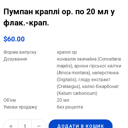
Пумпан краплі ор. по 20 мл у
флак.-крап.
$
60.00
Форма випуску
краплі ор.
Дозування
конвалія звичайна (Convallarіa
majalіs), арніки гірської квітки
(Arnіca montana), наперстянка
(Dіgіtalіs), глоду екстракт
(Crataegus), калію бікарбонат
(Kalіum carbonіcum)
Об’єм
20 мл
Умови продажу
без рецепта
Пумпан краплі ор. по 20 мл у флак.-крап. quantity
ДОДАТИ В КОШИК