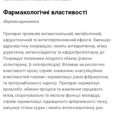
Фармакологічні властивості
Фармакодинаміка.
Препарат проявляє антиангінальний, метаболічний,
кардіотонічний та антигіпертензивний ефекти. Зменшує
адренергічну іннервацію, чинить антиаритмічну, м’яку
діуретичну, антиоксидантну та кардіопротекторну дії.
Покращує показники ліпідного обміну (рівень
холестерину, β-ліпопротеїдів). Впливає на реологічні
властивості крові, сприяє зниженню коагуляційних
властивостей плазми і нормалізації рівня фібриногену
та протромбінового індексу. Препарат нормалізує
кровообіг, обмінні процеси та живлення серцевого
м’яза, скорочувальну та насосну функції міокарда,
сприяє нормалізації підвищеного артеріального тиску,
зміцнює стінки судин і чинить антисклеротичну дію.