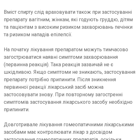
Вміст спирту слід враховувати також при застосуванні
препарату вагітним, жінкам, які годують груддю, дітям
та пацієнтам з високим ризиком захворювань печінки
та ризиком нападів епілепсії.
На початку лікування препаратом можуть тимчасово
загострюватися наявні симптоми захворювання
(первинна реакція). Така реакція зазвичай не є
шкідливою. Якщо симптоми не зникають, застосування
препарату потрібно припинити. Після зникнення
первинної реакції лікарський засіб можна
застосовувати знову. При повторному загостренні
симптомів застосування лікарського засобу необхідно
припинити.
Довготривале лікування гомеопатичними лікарськими
засобами має контролювати лікар з досвідом
застосування гомеопатичних препаратів, оскільки