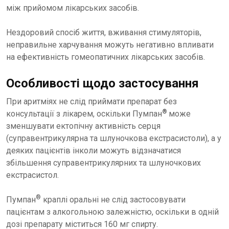
між прийомом лікарських засобів.
Нездоровий спосіб життя, вживання стимуляторів,
неправильне харчування можуть негативно впливати
на ефективність гомеопатичних лікарських засобів.
Особливості щодо застосування
При аритміях не слід приймати препарат без
®
консультації з лікарем, оскільки Пумпан
може
зменшувати ектопічну активність серця
(суправентрикулярна та шлуночкова екстрасистоли), а у
деяких пацієнтів інколи можуть відзначатися
збільшення суправентрикулярних та шлуночкових
екстрасистол.
®
Пумпан
краплі оральні не слід застосовувати
пацієнтам з алкогольною залежністю, оскільки в одній
дозі препарату міститься 160 мг спирту.