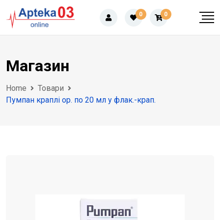
Skip
0
0
to
content
Магазин
Home
Товари
Пумпан краплі ор. по 20 мл у флак.-крап.