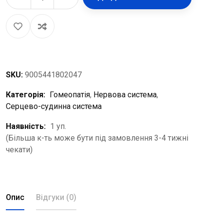
SKU:
9005441802047
Категорія:
Гомеопатія
,
Нервова система
,
Серцево-судинна система
Наявність:
1 уп.
(Більша к-ть може бути під замовлення 3-4 тижні
чекати)
Опис
Відгуки (0)