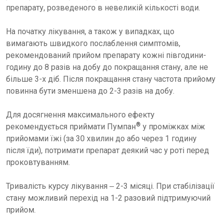
препарату, розведеного в невеликій кількості води.
На початку лікування, а також у випадках, що
вимагають швидкого послаблення симптомів,
рекомендований прийом препарату кожні півгодини-
годину до 8 разів на добу до покращання стану, але не
більше 3-х діб. Після покращання стану частота прийому
повинна бути зменшена до 2-3 разів на добу.
Для досягнення максимального ефекту
®
рекомендується приймати Пумпан
у проміжках між
прийомами їжі (за 30 хвилин до або через 1 годину
після їди), потримати препарат деякий час у роті перед
проковтуванням.
Тривалість курсу лікування ‒ 2-3 місяці. При стабілізації
стану можливий перехід на 1-2 разовий підтримуючий
прийом.