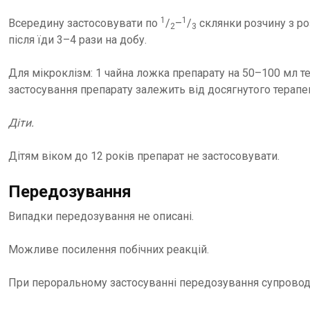
1
1
Всередину застосовувати по
/
–
/
склянки розчину з ро
2
3
після їди 3–4 рази на добу.
Для мікроклізм: 1 чайна ложка препарату на 50–100 мл те
застосування препарату залежить від досягнутого терапе
Діти.
Дітям віком до 12 років препарат не застосовувати.
Передозування
Випадки передозування не описані.
Можливе посилення побічних реакцій.
При пероральному застосуванні передозування супроводж