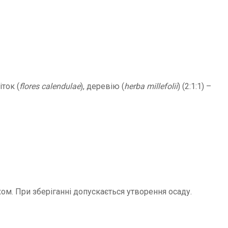
іток (
flores calendulae
), деревію (
herba millefolii
) (2:1:1) –
м. При зберіганні допускається утворення осаду.