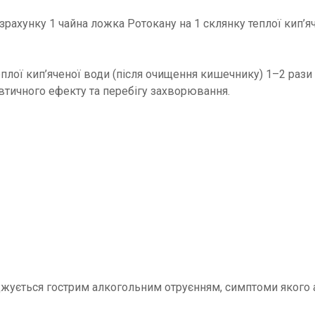
зрахунку 1 чайна ложка Ротокану на 1 склянку теплої кип’я
плої кип’яченої води (після очищення кишечнику) 1–2 рази 
втичного ефекту та перебігу захворювання.
ується гострим алкогольним отруєнням, симптоми якого а