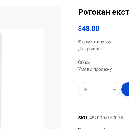
Ротокан екст
$
48.00
Форма випуску
Дозування
Об’єм
Умови продажу
Ротокан екстракт рід. по 55 мл у флак. quantity
SKU:
4820007350078