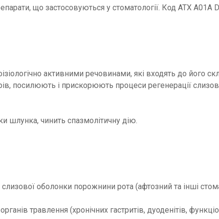
епарати, що застосовуються у стоматології. Код АТХ A01A D
ізіологічно активними речовинами, які входять до його скл
ярів, посилюють і прискорюють процеси регенерації слизов
и шлунка, чинить спазмолітичну дію.
 слизової оболонки порожнини рота (афтозний та інші стома
рганів травлення (хронічних гастритів, дуоденітів, функціон