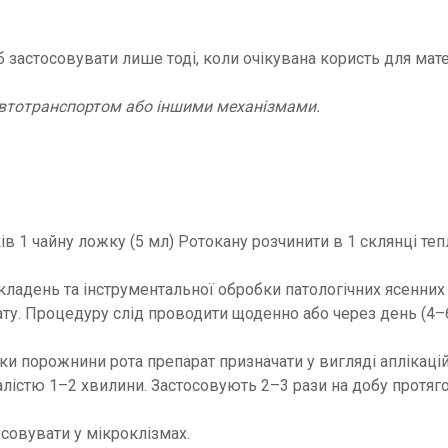
іб застосовувати лише тоді, коли очікувана користь для м
 автотранспортом або іншими механізмами.
в 1 чайну ложку (5 мл) Ротокану розчинити в 1 склянці теп
кладень та інструментальної обробки патологічних ясенних 
у. Процедуру слід проводити щоденно або через день (4–6
и порожнини рота препарат призначати у вигляді аплікацій
алістю 1–2 хвилини. Застосовують 2–3 рази на добу протяго
совувати у мікроклізмах.