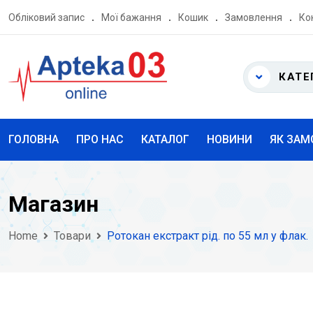
Skip
Обліковий запис
Мої бажання
Кошик
Замовлення
Ко
to
content
КАТЕ
ГОЛОВНА
ПРО НАС
КАТАЛОГ
НОВИНИ
ЯК ЗАМ
Магазин
Home
Товари
Ротокан екстракт рід. по 55 мл у флак.