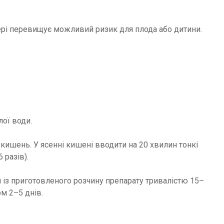
атері перевищує можливий ризик для плода або дитини.
лої води.
кишень. У ясенні кишені вводити на 20 хвилин тонкі
 разів).
 із приготовленого розчину препарату тривалістю 15–
м 2–5 днів.