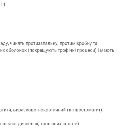
11.
аду, чинять протизапальну, протимікробну та
их оболонок (покращують трофічні процеси) і мають
тити, виразково-некротичний гінгівостоматит).
альної диспепсії, хронічних колітів).