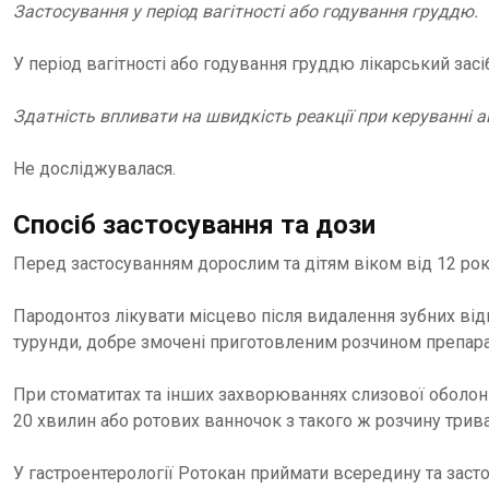
Застосування у період вагітності або годування груддю.
У період вагітності або годування груддю лікарський зас
Здатність впливати на швидкість реакції при керуванні
Не досліджувалася.
Спосіб застосування та дози
Перед застосуванням дорослим та дітям віком від 12 рокі
Пародонтоз лікувати місцево після видалення зубних від
турунди, добре змочені приготовленим розчином препарат
При стоматитах та інших захворюваннях слизової оболонк
20 хвилин або ротових ванночок з такого ж розчину трив
У гастроентерології Ротокан приймати всередину та засто