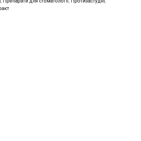
і
,
Препарати для стоматології
,
Протизастудні
,
ракт