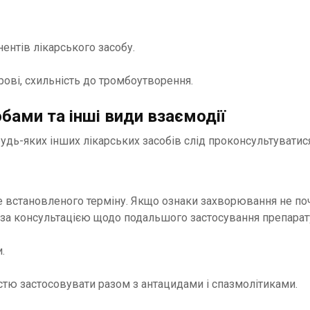
ентів лікарського засобу.
ові, схильність до тромбоутворення.
бами та інші види взаємодії
будь-яких інших лікарських засобів слід проконсультуватися
е встановленого терміну. Якщо ознаки захворювання не поч
я за консультацією щодо подальшого застосування препарат
.
істю застосовувати разом з антацидами і спазмолітиками.