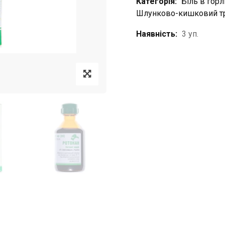
Категорія:
Біль в горл
Шлунково-кишковий т
Наявність:
3 уп.