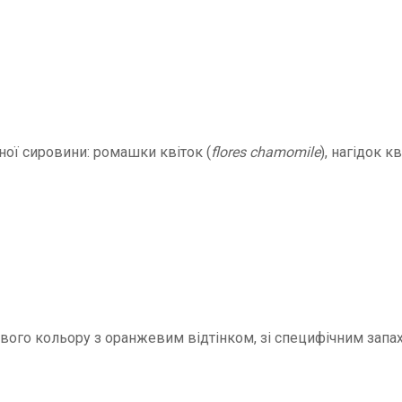
нної сировини: ромашки квіток (
flores chamomile
), нагідок кв
ого кольору з оранжевим відтінком, зі специфічним запахо