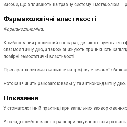
Засоби, що впливають на травну систему і метаболізм. Пр
Фармакологічні властивості
Фармакодинаміка.
Комбінований рослинний препарат, дія якого зумовлена ф
спазмолітичну дію, а також знижують проникність капіл
помірні гемостатичні властивості.
Препарат позитивно впливає на трофіку слизової оболонк
Ротокан чинить ранозагоювальну та антиоксидантну дію.
Показання
У стоматологічній практиці при запальних захворюваннях
У складі комбінованої терапії при лікуванні захворювань о