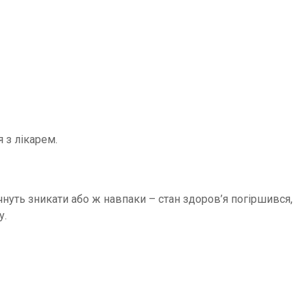
 з лікарем.
нуть зникати або ж навпаки – стан здоров’я погіршився,
у.