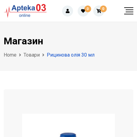
Skip
0
0
to
content
Магазин
Home
Товари
Рицинова олія 30 мл