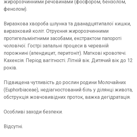
жиророзчинними речовинами (фосфором, бензолом,
фенолом).
Виразкова хвороба шлунка та дванадцятипалої кишки,
виразковий коліт. Отруєння жиророзчинними
протигельмінтними засобами, екстрактом папороті
чоловічої. Гострі запальні процеси в черевній
порожнині (апендицит, перитоніт). Маткові кровотечі.
Кахексія. Період вагітності. Літній вік. Дитячий вік до 12
років.
Підвищена чутливість до рослин родини Молочайних
(Euphorbiaceae), недіагностований біль у ділянці живота,
обструкція жовчовивідних проток, важка дегідратація.
Особливі заходи безпеки.
Відсутні.