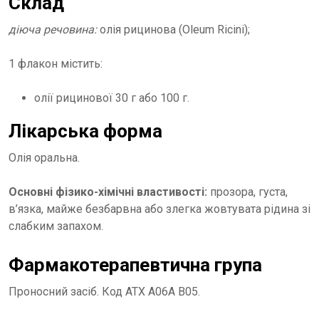
Склад
діюча речовина:
олія рицинова (Oleum Ricini);
1 флакон містить:
олії рицинової 30 г або 100 г.
Лікарська форма
Олія оральна.
Основні фізико-хімічні властивості:
прозора, густа,
в’язка, майже безбарвна або злегка жовтувата рідина зі
слабким запахом.
Фармакотерапевтична група
Проносний засіб. Код АТХ А06А В05.