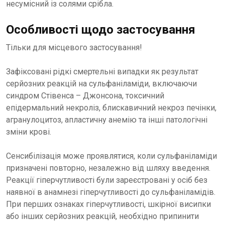
несумісний із солями срібла.
Особливості щодо застосування
Тільки для місцевого застосування!
Зафіксовані рідкі смертельні випадки як результат
серйозних реакцій на сульфаніламіди, включаючи
синдром Стівенса – Джонсона, токсичний
епідермальний некроліз, блискавичний некроз печінки,
агранулоцитоз, апластичну анемію та інші патологічні
зміни крові.
Сенсибілізація може проявлятися, коли сульфаніламіди
призначені повторно, незалежно від шляху введення.
Реакції гіперчутливості були зареєстровані у осіб без
наявної в анамнезі гіперчутливості до сульфаніламідів.
При перших ознаках гіперчутливості, шкірної висипки
або інших серйозних реакцій, необхідно припинити