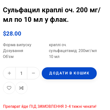
Сульфацил краплі оч. 200 мг/
мл по 10 мл у флак.
$
28.00
Форма випуску
краплі оч.
Дозування
сульфацетамід: 200мг/мл
Об’єм
10 мл
Сульфацил краплі оч. 200 мг/мл по 10 мл у флак. quantity
ДОДАТИ В КОШИК
Препарат йде ПІД ЗАМОВЛЕННЯ 3-4 тижні чекати!