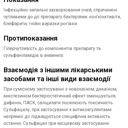
Інфекційно-запальні захворювання очей, спричинені
чутливими до дії препарату бактеріями: кон’юнктивіти,
блефарити, гнійні виразки рогівки.
Протипоказання
Гіперчутливість до компонентів препарату та
сульфаніламідів в анамнезі.
Взаємодія з іншими лікарськими
засобами та інші види взаємодії
При сумісному застосуванні з новокаїном, дикаїном,
анестезином бактеріостатичний ефект зменшується;
дифенін, ПАСК, саліцилати посилюють токсичність
Сульфацилу; при застосуванні з антикоагулянтами
непрямої дії підвищується специфічна активність
останніх. Сульфацил при місцевому застосуванні