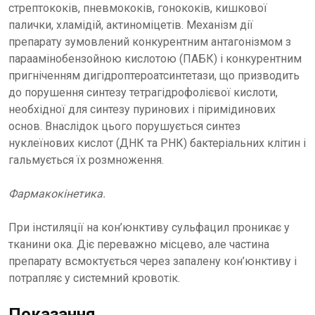
стрептококів, пневмококів, гонококів, кишкової
палички, хламідій, актиноміцетів. Механізм дії
препарату зумовлений конкурентним антагонізмом з
параамінобензойною кислотою (ПАБК) і конкурентним
пригніченням дигідроптероатсинтетази, що призводить
до порушення синтезу тетрагідрофолієвої кислоти,
необхідної для синтезу пуринових і піримідинових
основ. Внаслідок цього порушується синтез
нуклеїнових кислот (ДНК та РНК) бактеріальних клітин і
гальмується їх розмноження.
Фармакокінетика.
При інстиляції на кон’юнктиву сульфацил проникає у
тканини ока. Діє переважно місцево, але частина
препарату всмоктується через запалену кон’юнктиву і
потрапляє у системний кровотік.
Показання