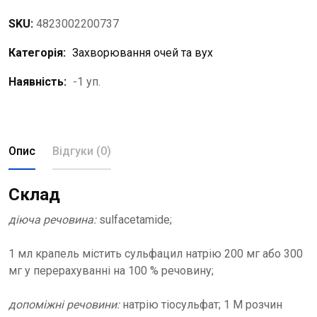
SKU:
4823002200737
Категорія:
Захворювання очей та вух
Наявність:
-1 уп.
Опис
Відгуки (0)
Склад
діюча речовина:
sulfacetamide;
1 мл крапель містить сульфацил натрію 200 мг або 300
мг у перерахуванні на 100 % речовину;
допоміжні речовини:
натрію тіосульфат; 1 М розчин