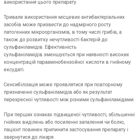
використання цього препарату.
Тривале використання місцевих антибактеріальних
засобів може призвести до надмірного росту
патогенних мікроорганізмів, в тому числі грибів, а
також до розвитку нечутливості бактерій до
сульфаніламідів. Ефективність
сульфаніламідів зменшується при наявності високих
концентрацій параамінобензойної кислоти в гнійному
ексудаті.
Сенсибілізація може проявлятися при повторному
призначенні сульфаніламідів або як результат
перехресної чутливості між різними сульфаніламідами.
При перших ознаках підвищеної чутливості, збільшенні
гнійних виділень або посиленні запалення чи болю,
пацієнт повинен припинити застосування препарату і
звернутися до лікаря.