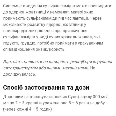
Системне введення сульфаніламідів може призводити
до ядерної жовтяниці у немовлят, матері яких
приймають сульфаніламіди під час лактації. Через
можливість розвитку ядерної жовтяниці у
новонароджених рішення про призначення
сульфаніламідів у виді очних крапель жінкам, які
годують груддю, потрібно приймати з урахуванням
співвідношення ризик/користь.
Здатність впливати на швидкість реакції при керуванні
автотранспортом або іншими механізмами.
Не
досліджувалась.
Спосіб застосування та дози
Дорослим застосовувати розчин Сульфацилу 300 мг/
мл по 2 – 3 краплі в уражене око 5 – 6 разів на добу
(через кожні 4 – 5 годин).