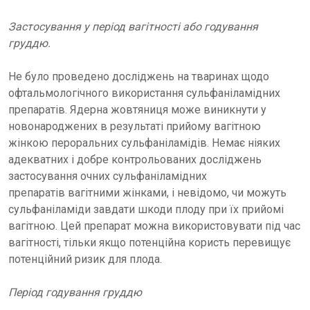
Застосування у період вагітності або годування
груддю.
Не було проведено досліджень на тваринах щодо
офтальмологічного використання сульфаніламідних
препаратів. Ядерна жовтяниця може виникнути у
новонароджених в результаті прийому вагітною
жінкою пероральних сульфаніламідів. Немає ніяких
адекватних і добре контрольованих досліджень
застосування очних сульфаніламідних
препаратів вагітними жінками, і невідомо, чи можуть
сульфаніламіди завдати шкоди плоду при їх прийомі
вагітною. Цей препарат можна використовувати під час
вагітності, тільки якщо потенційна користь перевищує
потенційний ризик для плода.
Період годування груддю