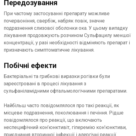
Передозування
При частому застосуванні препарату можливе
почервоніння, свербіж, набряк повік, значне
подразнення слизової оболонки ока. У цьому випадку
лікування продовжують розчином Сульфацилу меншої
концентрації, у разі необхідності відміняють препарат і
призначають симптоматичне лікування.
Побічні ефекти
Бактеріальні та грибкові виразки рогівки були
зареєстровані в процесі лікування з
сульфаніламідними офтальмологічними препаратами.
Найбільш часто повідомлялося про такі реакції, як
місцеве подразнення, поколювання і печіння. Рідше
повідомлялося про реакції, що включають
неспецифічний кон’юнктивіт, гіперемію кон’юнктиви,
приєднання вторинної інфекції і алергічні реакції.