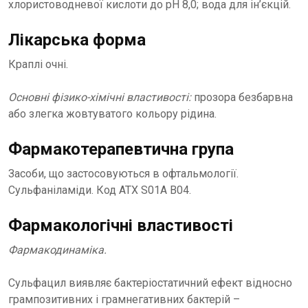
хлористоводневої кислоти до рН 8,0; вода для ін’єкцій.
Лікарська форма
Краплі очні.
Основні фізико-хімічні властивості:
прозора безбарвна
або злегка жовтуватого кольору рідина.
Фармакотерапевтична група
Засоби, що застосовуються в офтальмології.
Сульфаніламіди. Код ATХ S01A B04.
Фармакологічні властивості
Фармакодинаміка.
Сульфацил виявляє бактеріостатичний ефект відносно
грампозитивних і грамнегативних бактерій –