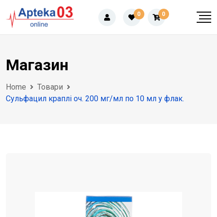
Skip
0
0
to
content
Магазин
Home
Товари
Сульфацил краплі оч. 200 мг/мл по 10 мл у флак.