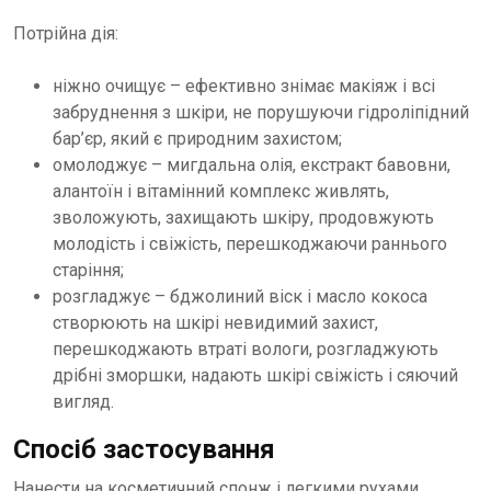
Потрійна дія:
ніжно очищує – ефективно знімає макіяж і всі
забруднення з шкіри, не порушуючи гідроліпідний
бар’єр, який є природним захистом;
омолоджує – мигдальна олія, екстракт бавовни,
алантоїн і вітамінний комплекс живлять,
зволожують, захищають шкіру, продовжують
молодість і свіжість, перешкоджаючи раннього
старіння;
розгладжує – бджолиний віск і масло кокоса
створюють на шкірі невидимий захист,
перешкоджають втраті вологи, розгладжують
дрібні зморшки, надають шкірі свіжість і сяючий
вигляд.
Спосіб застосування
Нанести на косметичний спонж і легкими рухами