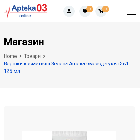
Skip
0
0
to
content
Магазин
Home
Товари
Вершки косметичні Зелена Аптека омолоджуючі 3в1,
125 мл