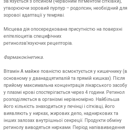
зв’язується з опсином (червоним пігментом сітківки),
утворюючи зоровий пурпур – родопсин, необхідний для
зорової адаптації у темряві.
Місцева дія опосередкована присутністю на поверхні
епітеліоцитів специфічних
ретинолзв’язуючих рецепторів.
Фармакокінетика.
Вітамін А майже повністю всмоктується у кишечнику (в
основному у дванадцятипалій та прямій кишках). Після
прийому максимальна концентрація лікарського засобу
у плазмі крові спостерігається через 4 години. Ретинол
розподіляється в організмі нерівномірно. Найбільша
його кількість знаходиться у печінці i cітківці, його
виявляють у нирках, жирових депо, надниркових та
інших залозах внутрішньої секреції. Продукти обміну
ретинолу виводяться нирками. Період напіввиведення