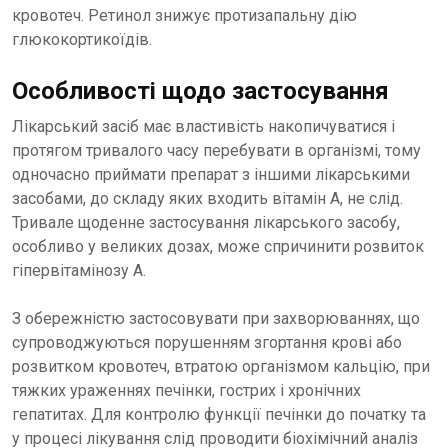
кровотеч. Ретинол знижує протизапальну дію
глюкокортикоїдів.
Особливості щодо застосування
Лікарський засіб має властивість накопичуватися і
протягом тривалого часу перебувати в організмі, тому
одночасно приймати препарат з іншими лікарськими
засобами, до складу яких входить вітамін А, не слід.
Тривале щоденне застосування лікарського засобу,
особливо у великих дозах, може спричинити розвиток
гіпервітамінозу А.
З обережністю застосовувати при захворюваннях, що
супроводжуються порушенням згортання крові або
розвитком кровотеч, втратою організмом кальцію, при
тяжких ураженнях печінки, гострих і хронічних
гепатитах. Для контролю функції печінки до початку та
у процесі лікування слід проводити біохімічний аналіз