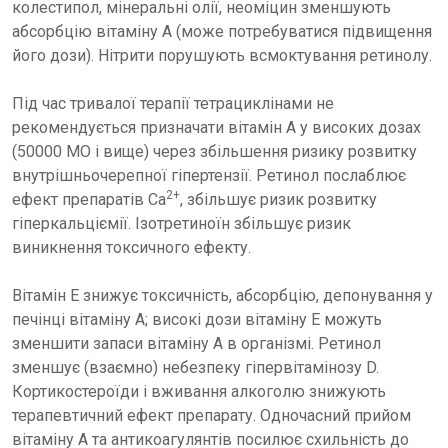
колестипол, мінеральні олії, неоміцин зменшують
абсорбцію вітаміну А (може потребуватися підвищення
його дози). Нітрити порушують всмоктування ретинолу.
Під час тривалої терапії тетрациклінами не
рекомендується призначати вітамін А у високих дозах
(50000 МО і вище) через збільшення ризику розвитку
внутрішньочерепної гіпертензії. Ретинол послаблює
2+
ефект препаратів Са
, збільшує ризик розвитку
гіперкальціємії. Ізотретиноїн збільшує ризик
виникнення токсичного ефекту.
Вітамін Е знижує токсичність, абсорбцію, депонування у
печінці вітаміну А; високі дози вітаміну Е можуть
зменшити запаси вітаміну А в організмі. Ретинол
зменшує (взаємно) небезпеку гіпервітамінозу D.
Кортикостероїди і вживання алкоголю знижують
терапевтичний ефект препарату. Одночасний прийом
вітаміну А та антикоагулянтів посилює схильність до