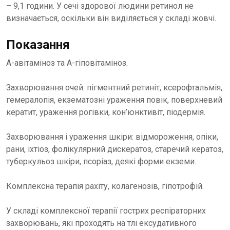
– 9,1 години. У сечі здорової людини ретинол не
визначається, оскільки він виділяється у складі жовчі.
Показання
A-авітаміноз та А-гіповітаміноз.
Захворювання очей: пігментний ретиніт, ксерофтальмія,
гемералопія, екзематозні ураження повік, поверхневий
кератит, ураження рогівки, кон’юнктивіт, піодермія.
Захворювання і ураження шкіри: відмороження, опіки,
рани, іхтіоз, фолікулярний дискератоз, старечий кератоз,
туберкульоз шкіри, псоріаз, деякі форми екземи.
Комплексна терапія рахіту, колагенозів, гіпотрофій.
У складі комплексної терапії гострих респіраторних
захворювань, які проходять на тлі ексудативного