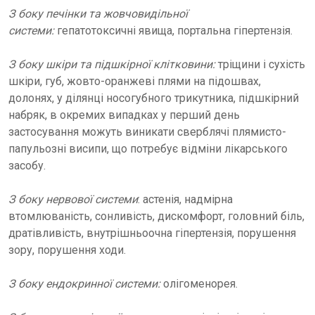
З боку печінки та жовчовидільної
системи:
гепатотоксичні явища, портальна гіпертензія.
З боку шкіри та підшкірної клітковини:
тріщини і сухість
шкіри, губ, жовто-оранжеві плями на підошвах,
долонях, у ділянці носогубного трикутника, підшкірний
набряк, в окремих випадках у перший день
застосування можуть виникати сверблячі плямисто-
папульозні висипи, що потребує відміни лікарського
засобу.
З боку нервової системи
: астенія, надмірна
втомлюваність, сонливість, дискомфорт, головний біль,
дратівливість, внутрішньоочна гіпертензія, порушення
зору, порушення ходи.
З боку ендокринної системи:
олігоменорея.