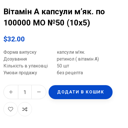
Вітамін А капсули м’як. по
100000 МО №50 (10х5)
$
32.00
Форма випуску
капсули м’як.
Дозування
ретинол ( вітамін А)
Кількість в упаковці
50 шт
Умови продажу
без рецепта
Вітамін А капсули м'як. по 100000 МО №50 (10х5) quantity
ДОДАТИ В КОШИК