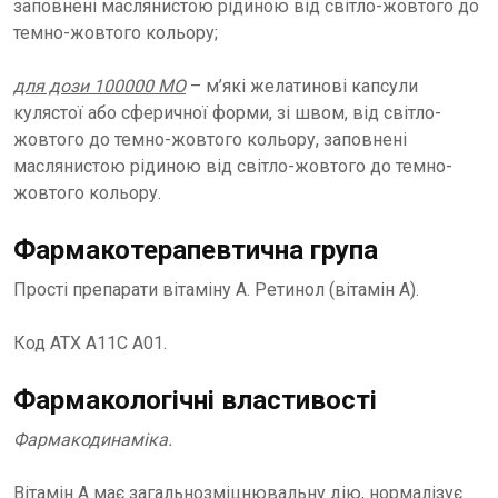
заповнені маслянистою рідиною від світло-жовтого до
темно-жовтого кольору;
для дози 100000 МО
– м’які желатинові капсули
кулястої або сферичної форми, зі швом, від світло-
жовтого до темно-жовтого кольору, заповнені
маслянистою рідиною від світло-жовтого до темно-
жовтого кольору.
Фармакотерапевтична група
Прості препарати вітаміну А. Ретинол (вітамін А).
Код АТХ А11С А01.
Фармакологічні властивості
Фармакодинаміка.
Вітамін А має загальнозміцнювальну дію, нормалізує