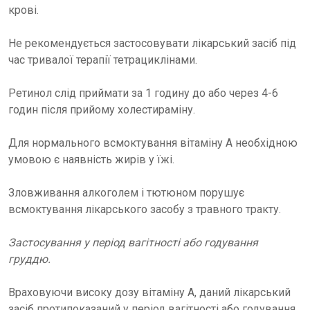
крові.
Не рекомендується застосовувати лікарський засіб під
час тривалої терапії тетрациклінами.
Ретинол слід приймати за 1 годину до або через 4-6
годин після прийому холестираміну.
Для нормального всмоктування вітаміну А необхідною
умовою є наявність жирів у їжі.
Зловживання алкоголем і тютюном порушує
всмоктування лікарського засобу з травного тракту.
Застосування у період вагітності або годування
груддю.
Враховуючи високу дозу вітаміну А, даний лікарський
засіб протипоказаний у період вагітності або годування