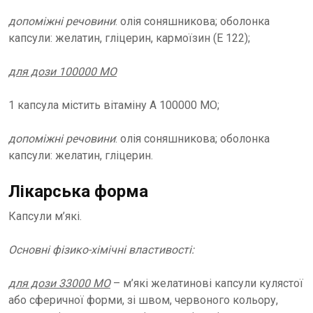
допоміжні речовини
: олія соняшникова; оболонка
капсули: желатин, гліцерин, кармоїзин (Е 122);
для дози 100000 МО
1 капсула містить вітаміну А 100000 МО;
допоміжні речовини
: олія соняшникова; оболонка
капсули: желатин, гліцерин.
Лікарська форма
Капсули м’які.
Основні фізико-хімічні властивості:
для дози 33000 МО
– м’які желатинові капсули кулястої
або сферичної форми, зі швом, червоного кольору,