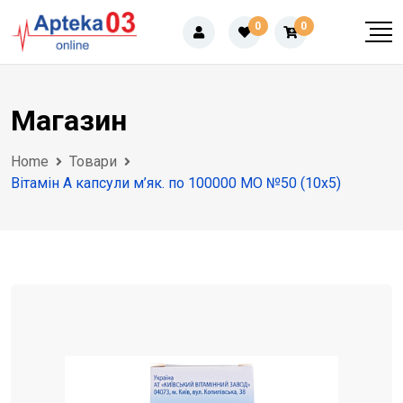
Skip
0
0
to
content
Магазин
Home
Товари
Вітамін А капсули м’як. по 100000 МО №50 (10х5)