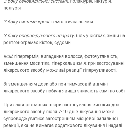
З боку сечовидільної системи
: полакіурія, ніктурія,
поліурія.
З боку системи крові:
гемолітична анемія.
З боку опорно-рухового апарату:
біль у кістках, зміни на
рентгенограмах кісток, судоми.
Інші
: гіпертермія, випадання волосся, фоточутливість,
зменшення маси тіла, гіперкальціємія; при застосуванні
лікарського засобу можливі реакції гіперчутливості.
Зі зменшенням дози або при тимчасовій відміні
лікарського засобу побічні явища зникають самі по собі.
При захворюваннях шкіри застосування високих доз
лікарського засобу після 7-10 днів лікування може
супроводжуватися загостренням місцевої запальної
реакції, яка не вимагає додаткового лікування і надалі