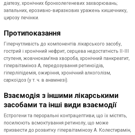
діатезу, хронічних бронхолегеневих захворювань;
запальних, ерозивно-виразкових уражень кишечнику,
цирозу печінки.
Протипоказання
Гіперчутливість до компонентів лікарського засобу,
гострий і хронічний нефрит, серцева недостатність ІІ-ІІІ
ступеня, жовчнокам’яна хвороба, хронічний панкреатит,
гіпервітаміноз А, передозування ретиноїдів,
гіперліпідемія, ожиріння, хронічний алкоголізм,
саркоїдоз (у т. ч. в анамнезі).
Взаємодія з іншими лікарськими
засобами та інші види взаємодії
Естрогени та пероральні контрацептиви, що їх містять,
посилюють всмоктування ретинолу, що може
призвести до розвитку гіпервітамінозу А. Колестирамін,