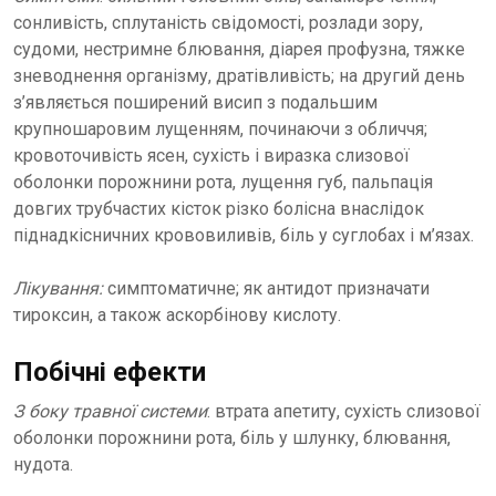
сонливість, сплутаність свідомості, розлади зору,
судоми, нестримне блювання, діарея профузна, тяжке
зневоднення організму, дратівливість; на другий день
з’являється поширений висип з подальшим
крупношаровим лущенням, починаючи з обличчя;
кровоточивість ясен, сухість і виразка слизової
оболонки порожнини рота, лущення губ, пальпація
довгих трубчастих кісток різко болісна внаслідок
піднадкісничних крововиливів, біль у суглобах i м’язах.
Лікування:
симптоматичне; як антидот призначати
тироксин, а також аскорбінову кислоту.
Побічні ефекти
З боку травної системи
: втрата апетиту, сухість слизової
оболонки порожнини рота, біль у шлунку, блювання,
нудота.