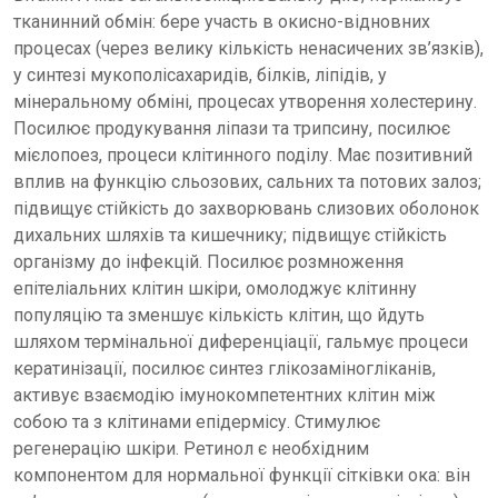
тканинний обмін: бере участь в окисно-відновних
процесах (через велику кількість ненасичених зв’язків),
у синтезі мукополісахаридів, білків, ліпідів, у
мінеральному обміні, процесах утворення холестерину.
Посилює продукування ліпази та трипсину, посилює
мієлопоез, процеси клітинного поділу. Має позитивний
вплив на функцію сльозових, сальних та потових залоз;
підвищує стійкість до захворювань слизових оболонок
дихальних шляхів та кишечнику; підвищує стійкість
організму до інфекцій. Посилює розмноження
епітеліальних клітин шкіри, омолоджує клітинну
популяцію та зменшує кількість клітин, що йдуть
шляхом термінальної диференціації, гальмує процеси
кератинізації, посилює синтез глікозаміногліканів,
активує взаємодію імунокомпетентних клітин між
собою та з клітинами епідермісу. Стимулює
регенерацію шкіри. Ретинол є необхідним
компонентом для нормальної функції сітківки ока: він